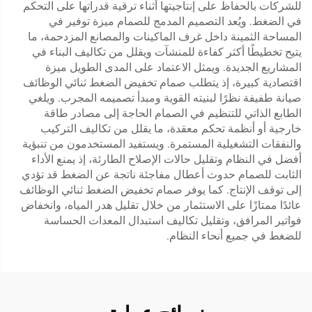
للشركات بالحفاظ على إنتاجيتها أثناء ترقية قدراتها على التحكم
في الضغط. ويُعد التصميم المدمج للصمام ميزة توفير في
المساحة الثمينة داخل غرف الماكينات والمصانع المزدحمة، ما
يتيح تخطيطًا أكثر كفاءة للمنشآت ويقلل من تكاليف البناء في
المشاريع الجديدة. ويمثل الاعتماد على المدى الطويل ميزة
اقتصادية كبيرة، إذ يتطلب صمام تخفيض الضغط ثنائي الوظائف
صيانة طفيفة نظرًا لبنيته القوية ومبدأ تصميمه المجرب. ويلغي
الطابع الذاتي للتنظيم في الصمام الحاجة إلى مصادر طاقة
خارجية أو أنظمة تحكم معقدة، ما يقلل من تكاليف التركيب
والنفقات التشغيلية المستمرة. ويستفيد المستخدمون من تنبؤية
أفضل في النظام وتقليل حالات الإصلاح الطارئة، إذ يمنع الأداء
الثابت للصمام حدوث أعطال مفاجئة ناتجة عن الضغط قد تؤدي
إلى توقف الإنتاج. كما يوفر صمام تخفيض الضغط ثنائي الوظائف
عائدًا ممتازًا على الاستثمار من خلال تقليل هدر المياه، وانخفاض
فواتير المرافق، وتقليل تكاليف استبدال المعدات الحساسة
للضغط في جميع أنحاء النظام.