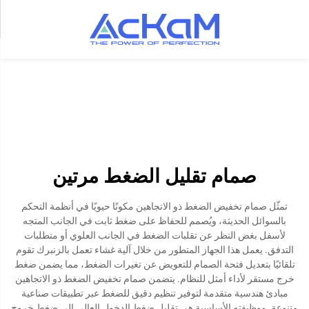
صمام تقليل الضغط مرتين
تمثّل صمام تخفيض الضغط ذو الاتجاهين مكونًا حيويًا في أنظمة التحكم
بالسوائل الحديثة، ويُصمم للحفاظ على ضغط ثابت في الجانب المتجه
لأسفل بغض النظر عن تقلبات الضغط في الجانب العلوي أو متطلبات
التدفق. يعمل هذا الجهاز المتطور من خلال آلية غشاء تعمل بالزنبرك تقوم
تلقائيًا بتعديل فتحة الصمام للتعويض عن تغيرات الضغط، مما يضمن ضغط
خرج مستقر لأداء أمثل للنظام. يتضمن صمام تخفيض الضغط ذو الاتجاهين
مبادئ هندسية متقدمة لتوفير تنظيم دقيق للضغط عبر تطبيقات صناعية
متنوعة. ووظيفته الأساسية هي تقليل ضغط الدخول العالي إلى ضغط خروج