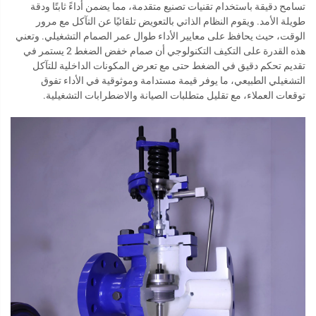
تسامح دقيقة باستخدام تقنيات تصنيع متقدمة، مما يضمن أداءً ثابتًا ودقة
طويلة الأمد. ويقوم النظام الذاتي بالتعويض تلقائيًا عن التآكل مع مرور
الوقت، حيث يحافظ على معايير الأداء طوال عمر الصمام التشغيلي. وتعني
هذه القدرة على التكيف التكنولوجي أن صمام خفض الضغط 2 يستمر في
تقديم تحكم دقيق في الضغط حتى مع تعرض المكونات الداخلية للتآكل
التشغيلي الطبيعي، ما يوفر قيمة مستدامة وموثوقية في الأداء تفوق
توقعات العملاء، مع تقليل متطلبات الصيانة والاضطرابات التشغيلية.