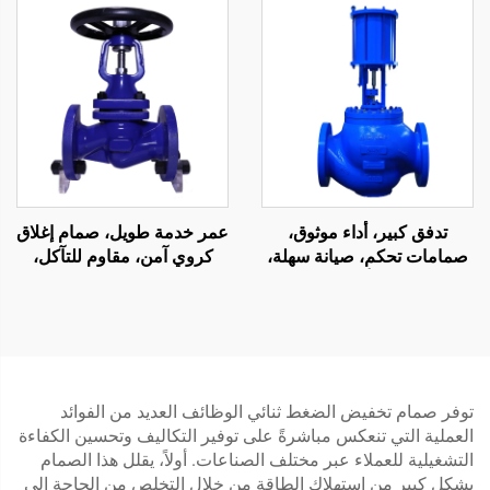
تدفق كبير، أداء موثوق،
عمر خدمة طويل، صمام إغلاق
صمامات تحكم، صيانة سهلة،
كروي آمن، مقاوم للتآكل،
صمام تحكم أحادي المقعد
صمام كروي بمقعد بيلو متعدد
للنفط والغاز
الطيات
توفر صمام تخفيض الضغط ثنائي الوظائف العديد من الفوائد
العملية التي تنعكس مباشرةً على توفير التكاليف وتحسين الكفاءة
التشغيلية للعملاء عبر مختلف الصناعات. أولاً، يقلل هذا الصمام
بشكل كبير من استهلاك الطاقة من خلال التخلص من الحاجة إلى