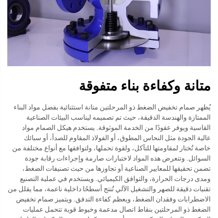
متانة وكفاءة بناء متفوقة
يُظهر صمام تخفيض الضغط ذو المرحلتين متانة استثنائية بفضل مواد البناء
الممتازة والهندسة الدقيقة، حيث تم تصميمه ليناسب البيئات الصناعية
القاسية ويوفر عقودًا من الخدمة الموثوقة. يستخدم هيكل الصمام مواد
عالية الجودة مثل النحاس المطوق، أو الفولاذ المقاوم للصدأ، أو سبائك
خاصة تُختار لمقاومتها للتآكل، ولقوة تحملها، ولتوافقها مع أنواع مختلفة من
السوائل. وتتعرض هذه المواد لاختبارات صارمة وإجراءات رقابة جودة
تضمن تحقيقها للمعايير الصناعية أو تجاوزها من حيث تصنيفات الضغط،
ومدى درجات الحرارة، والتوافق الكيميائي. ويستخدم في عملية التصنيع
تقنيات دقيقة للصهر والتشغيل الآلي تُنتج أسطحًا داخلية ناعمة، مما يقلل من
الاضطرابات وفقدان الضغط، ويعظم كفاءة التدفق. ويتميز صمام تخفيض
الضغط ذو المرحلتين بنقاط اتصال مدعمة وخيوط قوية تتحمل عمليات