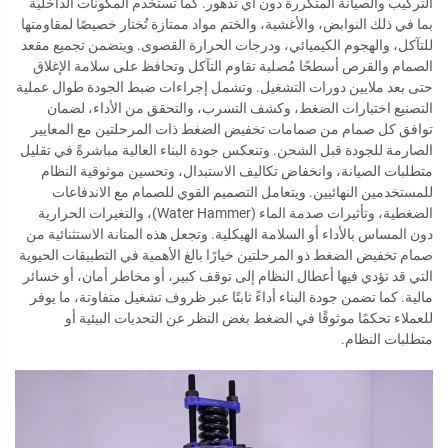
التركيب والصيانة المتكررة دون أي تدهور. كما تستخدم المكونات الداخلية
بما في ذلك النوابض، والأغشية، والختم مواد ممتازة تُختار خصيصًا لمقاومتها
للتآكل، والهجوم الكيميائي، ودرجات الحرارة القصوى. ويتضمن تجميع مقعد
الصمام والقرص أسطحًا مُصلبة تقاوم التآكل وتحافظ على سلامة الإغلاق
حتى بعد ملايين دورات التشغيل. وتشمل إجراءات ضبط الجودة طوال عملية
التصنيع اختبارات الضغط، وكشف التسرب، والتحقق من الأداء، لضمان
توافق كل صمام من صمامات تخفيض الضغط ذات المرحلتين مع المعايير
الصارمة للجودة قبل الشحن. وتنعكس جودة البناء العالية مباشرةً في تقليل
متطلبات الصيانة، وانخفاض تكاليف الاستبدال، وتحسين موثوقية النظام
للمستخدمين النهائيين. ويتعامل التصميم القوي للصمام مع الاندفاعات
الضغطية، وتأثيرات صدمة الماء (Water Hammer)، والتغيرات الحرارية
دون المساس بالأداء أو السلامة الهيكلية. وتجعل هذه المتانة الاستثنائية من
صمام تخفيض الضغط ذو المرحلتين خيارًا بالغ الأهمية في التطبيقات الحيوية
التي قد تؤدي فيها أعطال النظام إلى توقف كبير، أو مخاطر أمان، أو خسائر
مالية. كما تضمن جودة البناء أداءً ثابتًا عبر ظروف تشغيل متفاوتة، ما يوفر
للعملاء تحكمًا موثوقًا في الضغط بغض النظر عن التحديات البيئية أو
متطلبات النظام.