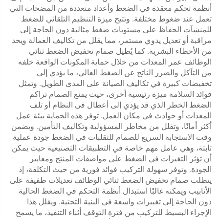
أنظمة تحكم معقدة في الضغط وأعداد متعددة من المضخات التي
تعمل عند ضغوط مختلفة. وتتيح ميزة التنظيم التلقائي للضغط
للمنشآت الحفاظ على مستويات ضغط مثالية دون الحاجة إلى
مراقبة أو تعديل يدوي مستمر، مما يقلل من تكاليف العمالة ويحد
من الأخطاء البشرية. كما يُطيل صمام تخفيض الضغط ثنائي
الوظائف عمر المعدات من خلال حماية المكونات الواقعة خلفه
من التآكل والضرر الناتج عن الضغط العالي، ما يؤدي إلى
تخفيضات كبيرة في تكاليف الصيانة على المدى الطويل. وتمثل
فوائد السلامة ميزة رئيسية أخرى، حيث يمنع الصمام تراكم
الضغط الخطر الذي قد يؤدي إلى أعطال في النظام أو تلف
المعدات أو حوادث في مكان العمل. توفر هذه الحماية بيئة عمل
أكثر أمانًا، وتقلل من مخاطر المسؤولية وتكاليف التأمين. ويضمن
وقت الاستجابة السريع للصمام للتقلبات في الضغط جودة عملية
ثابتة، وهي عامل مهم خاصة في التطبيقات التصنيعية حيث يمكن
أن تؤثر التغيرات في الضغط على مواصفات المنتج ومعايير
الجودة. وتوفر سهولة التركيب فوائد فورية من حيث التكلفة، إذ
يتطلب صمام تخفيض الضغط ثنائي الوظائف تعديلات طفيفة على
الأنابيب ويمكنه غالبًا استبدال أنظمة التحكم في الضغط الحالية
دون الحاجة إلى تغييرات واسعة في البنية التحتية. ويقلل هذا
الإجراء البسيط للتركيب من فترة التوقف أثناء التنفيذ، ما يسمح