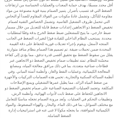
أقل محدد مسبقًا، بهدف حماية المعدات والعمليات الحساسة من ارتفاعات
الضغط التي قد تتسبب بأضرار. يتميز الصمام ببنية قوية مصنوعة من مواد
مقاومة للتآكل، وتشمل عادةً مكونات من الفولاذ المقاوم للصدأ أو النحاس
التي تتحمل ظروف التشغيل القاسية. وتشمل الخصائص التقنية لصمام
تخفيض الضغط ذو الاتجاهين إعدادات ضغط قابلة للتعديل من خلال مسمار
ضبط خارجي، ما يتيح للمشغلين ضبط ضغط الخرج بدقة وفقًا لمتطلبات
محددة. يستجيب النظام الداخلي للقيادة فورًا لتغيرات الضغط في الجانب
المتجه لأسفل، ويقوم بإجراء تعديلات فورية للحفاظ على دقة القيمة
المحددة ضمن تحملات ضيقة. تم تصميم هذا الصمام بنظام منافذ متوازنة
يقلل من سقوط الضغط مع تحقيق أقصى قدرة تدفق، مما يؤدي إلى كفاءة
محسّنة للنظام. تمتد تطبيقات صمام تخفيض الضغط ذو الاتجاهين عبر
قطاعات صناعية متعددة، بما في ذلك مرافق معالجة المياه، ومصانع
المعالجة الكيميائية، وعمليات النفط والغاز، وأنظمة أتمتة المباني. وفي
أنظمة السباكة السكنية والتجارية، تحمي هذه الصمامات التركيبات والأجهزة
من ضغط المياه الزائد، مما يطيل عمرها التشغيلي ويمنع الإصلاحات
المكلفة. وتعتمد العمليات التصنيعية الصناعية على صمام تخفيض الضغط ذو
الاتجاهين للحفاظ على ضغط ثابت لأدوات الهوائية، وأنظمة الرش،
وتطبيقات التحكم في العمليات. وتُعد مرونة الصمام تجعله مناسبًا للتعامل
مع مختلف السوائل، بما في ذلك الماء، والبخار، والهواء المضغوط، والمواد
الكيميائية المتوافقة، ما يجعله مكونًا لا غنى عنه في استراتيجيات إدارة
الضغط الشاملة.