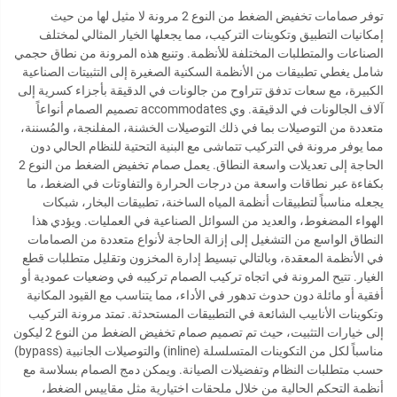
توفر صمامات تخفيض الضغط من النوع 2 مرونة لا مثيل لها من حيث
إمكانيات التطبيق وتكوينات التركيب، مما يجعلها الخيار المثالي لمختلف
الصناعات والمتطلبات المختلفة للأنظمة. وتنبع هذه المرونة من نطاق حجمي
شامل يغطي تطبيقات من الأنظمة السكنية الصغيرة إلى التثبيتات الصناعية
الكبيرة، مع سعات تدفق تتراوح من جالونات في الدقيقة بأجزاء كسرية إلى
آلاف الجالونات في الدقيقة. وي accommodates تصميم الصمام أنواعاً
متعددة من التوصيلات بما في ذلك التوصيلات الخشنة، المفلنجة، والمُسننة،
مما يوفر مرونة في التركيب تتماشى مع البنية التحتية للنظام الحالي دون
الحاجة إلى تعديلات واسعة النطاق. يعمل صمام تخفيض الضغط من النوع 2
بكفاءة عبر نطاقات واسعة من درجات الحرارة والتفاوتات في الضغط، ما
يجعله مناسباً لتطبيقات أنظمة المياه الساخنة، تطبيقات البخار، شبكات
الهواء المضغوط، والعديد من السوائل الصناعية في العمليات. ويؤدي هذا
النطاق الواسع من التشغيل إلى إزالة الحاجة لأنواع متعددة من الصمامات
في الأنظمة المعقدة، وبالتالي تبسيط إدارة المخزون وتقليل متطلبات قطع
الغيار. تتيح المرونة في اتجاه تركيب الصمام تركيبه في وضعيات عمودية أو
أفقية أو مائلة دون حدوث تدهور في الأداء، مما يتناسب مع القيود المكانية
وتكوينات الأنابيب الشائعة في التطبيقات المستحدثة. تمتد مرونة التركيب
إلى خيارات التثبيت، حيث تم تصميم صمام تخفيض الضغط من النوع 2 ليكون
مناسباً لكل من التكوينات المتسلسلة (inline) والتوصيلات الجانبية (bypass)
حسب متطلبات النظام وتفضيلات الصيانة. ويمكن دمج الصمام بسلاسة مع
أنظمة التحكم الحالية من خلال ملحقات اختيارية مثل مقاييس الضغط،