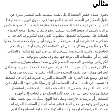
مثالي
يحتوي صمام خفض الضغط 2 على تقنية متقدمة ذاتية التنظيم تميزه عن
حلول التحكم في الضغط التقليدية الموجودة في السوق اليوم. يستخدم هذا
النظام المبتكر تجميعة غشاء مصممة بدقة مقترنة بآلية مساعد مزودة بنابض
تراقب باستمرار ضغط الجانب السفلي وتقوم تلقائيًا بتعديل موقع الصمام
للحفاظ على مستويات الضغط المطلوبة. تُلغي هذه التكنولوجيا الحاجة إلى
مصادر طاقة خارجية أو عناصر تحكم إلكترونية أو برمجيات معقدة، ما يجعلها
حلاً موثوقًا يعمل بشكل مستقل عن الأنظمة الكهربائية أو عناصر التحكم
الحاسوبية. ويُثبت فاعلية هذا التشغيل الذاتي في المواقع النائية أو الحالات
الطارئة أو التطبيقات التي توجد فيها مخاوف تتعلق بموثوقية التيار
الكهربائي. ويتضمن التصميم المتقدم تكوين مقعد صمام متوازن يستجيب
خلال جزء من الألف من الثانية للتغيرات في الضغط، مما يضمن حدوث أقل
انحراف ممكن عن القيمة المحددة حتى أثناء التقلبات السريعة في معدل
التدفق. وتمنع هذه القدرة على الاستجابة الفورية حدوث قفزات في الضغط
قد تتسبب في تلف المعدات الحساسة أو تؤثر سلبًا على جودة العمليات في
التطبيقات الحرجة. وتشمل تقنية الصمام ذاتية التنظيم عناصر استشعار
ضغط مدمجة توفر إشارة راجعة لآلية التحكم دون الحاجة إلى أجهزة
استشعار أو مرسلات خارجية. ويقلل هذا النهج المتكامل من تعقيد النظام
ويعزز الموثوقية من خلال القضاء على نقاط الفشل المحتملة المرتبطة
بمعدات المراقبة الخارجية. وتُصنع المكونات الداخلية للصمام وفقًا لقيم