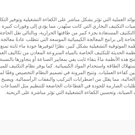
لفوائد العملية التي تؤثر بشكل مباشر على الكفاءة التشغيلية وتوفير ا
يات التكثيف البخاري التي كانت ستُهدر، مما يؤدي إلى وفورات كبيرة ف
ثيف المستعادة بجزء كبير من طاقتها الحرارية، وبالتالي تقل الحاجة إ
لحاجة إلى برامج المعالجة الكيميائية الموسعة التي تتطلب عادةً معالجة 
نظمة الموثوقية التشغيلية بشكل كبير، نظرًا لتوفيرها جودة ماء ثابتة ت
لأنظمة الحديثة للتكثيف الخاصة بالمياه المنزوعة المعادن من تكاليف ا
نتج هذه الأنظمة ماءً بنقاء ثابت يفي بمعايير الصناعة أو يتجاوزها بالنسب
هلاك الطاقة واستخدام المواد الكيميائية. كما يوفر نظام التكثيف للمياه
كفاءة العمليات. وتتيح المرونة في تصميم النظام التخصيص وفقًا لمت
الحالية، مما يقلل من اضطرابات التركيب والنفقات الرأسمالية. ويصبح ا
تطلبات الصارمة للجودة في القطاعات الخاضعة للتنظيم مثل الصناعات الد
الصيانة، وتحسين الكفاءة التشغيلية التي تؤثر مباشرة على الربحية.