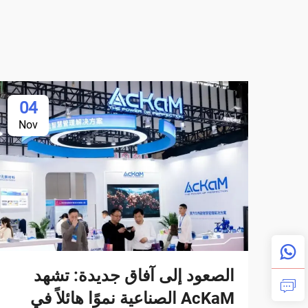
04
Nov
الصعود إلى آفاق جديدة: تشهد
AcKaM الصناعية نموًا هائلاً في