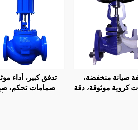
فة صيانة منخفضة،
تدفق كبير، أداء موث
 كروية موثوقة، دقة
صمامات تحكم، صيا
، صمام كروي بمقعد
سهلة، صمام تحكم أ
لو متعدد الطيات
المقعد للنفط والغ