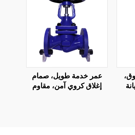
وق،
عمر خدمة طويل، صمام
نة
إغلاق كروي آمن، مقاوم
حادي
للتآكل، صمام كروي بمقعد
از
بيلو متعدد الطيات