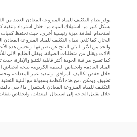
يوفر نظام التكثيف للمياه المنزوعة المعادن العديد من ا
بشكل كبير من استهلاك المياه من خلال استرداد وتنقية كم
استخدام الطاقة ميزة رئيسية أخرى، حيث تحتفظ كميات التك
البخار. كما يُلغي نظام التكثيف للمياه المنزوعة المعادن ا
والحد من الأثر البيئي الناتج عن تصريفها. وتحسن هذه الأ
الآلات ويقلل من متطلبات الصيانة. ويقلل الطابع الآلي ل
كما تصبح مراقبة الجودة أكثر قابلية للتنبؤ والإدارة، حيث ت
المياه العادمة وانخفاض البصمة الكربونية نتيجة انخفاض است
خلال خفض تكاليف المرافق، وتمديد عمر المعدات، وتحسين 
تطبيق. ويمكن دمج هذه الأنظمة بسهولة مع البنية التحتية 
التكثيف للمياه المنزوعة المعادن باستمرار ماءً يفي بالم
خلال تقليل الحاجة إلى استبدال المعدات، وانخفاض نفقات 