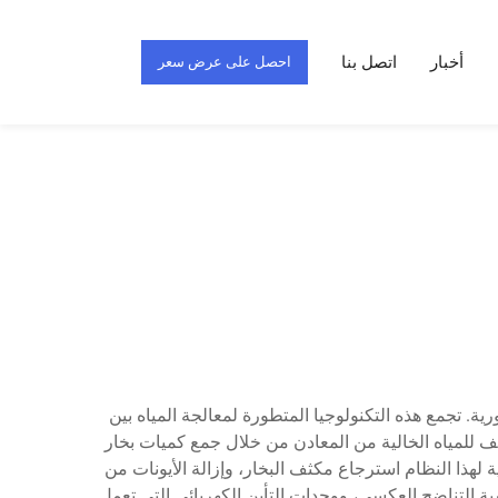
أخبار
اتصل بنا
احصل على عرض سعر
رية. تجمع هذه التكنولوجيا المتطورة لمعالجة المياه بين
ثيف للمياه الخالية من المعادن من خلال جمع كميات بخار
 لهذا النظام استرجاع مكثف البخار، وإزالة الأيونات من
ة التناضح العكسي، ووحدات التأين الكهربائي التي تعمل