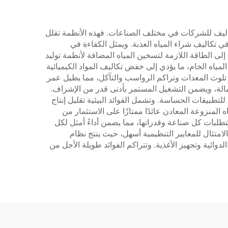
لتكاليف للشركات في مختلف الصناعات. فهذه الأنظمة تقلل
ي تكاليف شراء المياه العذبة. ويمثل الكفاءة في
لى الطاقة اللازمة لتسخين المياه المضافة لأنظمة توليد
المياه الخام، ما يؤدي إلى خفض تكاليف المواد الكيميائية
منع تلوث المعدات وتراكم الرواسب والتآكل، مما يطيل عمر
لعمالة، ويضمن التشغيل المستمر بأدنى قدر من الإشراف.
ة للتطبيقات الحساسة. وتشمل الفوائد البيئية تقليل إنتاج
 المنزوعة المعادن عائدًا ممتازًا على الاستثمار من
طلبات كل صناعة وقدراتها، مما يضمن أداءً أمثل لكل
لامتثال للمعايير التنظيمية أسهل، حيث ينتج نظام
وائية وتجهيز الأغذية. وتتراكم الفوائد طويلة الأجل من