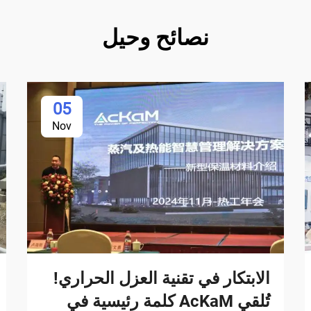
نصائح وحيل
05
Nov
الابتكار في تقنية العزل الحراري!
تُلقي AcKaM كلمة رئيسية في