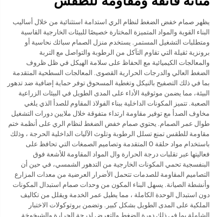
متانة فائقة ومقاومة للطقس
يظهر صمام خفض الضغط لنظام الري استدامة استثنائية من خلال أساليب
البناء القوية والمواد المتميزة المختارة خصيصًا للبيئات الخارجية القاسية
ومتطلبات التشغيل المستمر. يستخدم منزل الصمام سبائك نحاسية أو
برونزية ثقيلة التي تقاوم التآكل من الرطوبة والتواصل مع التربة
والمعالجات الكيميائية مع الحفاظ على سلامة الهيكل في ظل ظروف
الضغط العالي والدرجات الحرارية القصوى. المعالجات السطحية المتقدمة
بما في ذلك التصفيح بالنيكل وتغطية المسحوق توفر حماية إضافية ضد تدهور
البيئة، مما يضمن موثوقية الأداء على المدى الطويل في البيئات الزراعية
الصعبة. تتميز المكونات الداخلية ببناء الفولاذ المقاوم للصدأ الذي يلغي
مخاوف الصدأ مع توفير مقاومة ارتداء متفوقة خلال ملايين دورات التشغيل
طوال عمر الصمام. يحتوي صمام خفض الضغط لنظام الري على أنظمة ختم
مقاومة للطقس تمنع تسلل الرطوبة وتلوث الآليات الداخلية الحرجة ، وذلك
باستخدام مواد حلقة O المتقدمة وتصاميم الصمغات التي تحافظ على
فعاليتها عبر تقلبات درجة الحرارة وال المواد المقاومة للأشعة فوق
البنفسجية تحمي المكونات الخارجية من التدهور الشمسي، في حين أن
التصاميم المقاومة للصدمات تتحمل الأضرار العرضية من معدات المزارع
وأنشطة الصيانة. يسهل البناء المكون من وحدات صمام استبدال المكونات
دون استبدال الوحدة الكاملة ، مما يطيل عمر الخدمة ويقلل من تكاليف
الملكية على المدى الطويل بشكل كبير. وتضمن بروتوكولات الاختبار
الشاملة بما في ذلك دورة الضغط والتعرض لدرجة الحرارة والشيخوخة