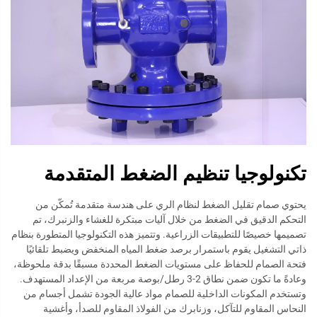
تكنولوجيا تنظيم الضغط المتقدمة
يحتوي صمام تقليل الضغط لنظام الري على هندسة متقدمة تُمكّن من
التحكم الدقيق في الضغط من خلال آليات مبتكرة للغشاء والزنبرك، تم
تصميمها خصيصًا للتطبيقات الزراعية. وتتميز هذه التكنولوجيا المتطورة بنظام
ذاتي التشغيل يقوم باستمرار برصد ضغط المياه المنخفض ويضبط تلقائيًا
فتحة الصمام للحفاظ على مستويات الضغط المحددة مسبقًا بدقة ملحوظة،
وعادةً ما تكون ضمن نطاق 2-3 رطل/بوصة مربعة من الإعداد المستهدف.
وتستخدم المكونات الداخلية للصمام مواد عالية الجودة تشمل أجسام من
النحاس المقاوم للتآكل، وزنابرك من الفولاذ المقاوم للصدأ، وأغشية