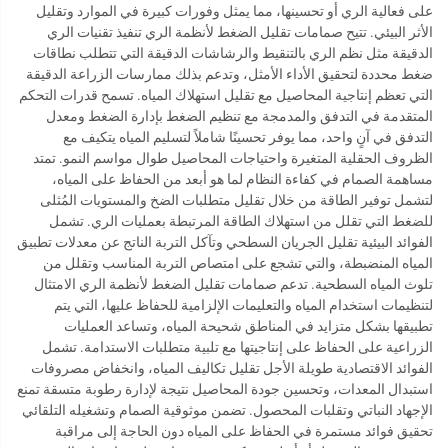
على فعالية الري أو تحسينها، مما يمثل وفورات كبيرة في الموارد وتقليل
الأثر البيئي. تتيح صمامات تقليل الضغط لأنظمة الري تنفيذ تقنيات الري
الدقيقة مثل نظم الري بالتنقيط والرشاشات الدقيقة التي تتطلب نطاقات
ضغط محددة لتحقيق الأداء الأمثل، وتدعم بذلك ممارسات الزراعة الدقيقة
التي تعظم إنتاجية المحاصيل مع تقليل استهلاك المياه. تسمح قدرات التحكم
المتقدمة في التدفق والمدمجة مع تنظيم الضغط بإدارة الضغط ومعدل
التدفق في آنٍ واحد، مما يوفر تحسينًا شاملاً لتسليم المياه يتكيف مع
الظروف الحقلية المتغيرة واحتياجات المحاصيل طوال مواسم النمو. تمتد
مساهمة الصمام في كفاءة النظام لما هو أبعد من الحفاظ على المياه،
لتشمل توفير الطاقة من خلال تقليل متطلبات الضخ والمستويات المُثلى
للضغط التي تقلل من استهلاك الطاقة المرتبطة بعمليات الري. تشمل
الفوائد البيئية تقليل الجريان السطحي وتآكل التربة الناتج عن معدلات تطبيق
المياه المنضبطة، والتي تشجع على امتصاص التربة المناسب وتقلل من
تلوث المياه السطحية. تدعم صمامات تقليل الضغط لأنظمة الري الامتثال
لتنظيمات استخدام المياه والتعليمات الإلزامية للحفاظ عليها، التي يتم
تطبيقها بشكل متزايد في المناطق شحيحة المياه، وتساعد العمليات
الزراعية على الحفاظ على إنتاجيتها مع تلبية متطلبات الاستدامة. تشمل
الفوائد الاقتصادية طويلة الأجل تقليل تكاليف المياه، وانخفاض مصروفات
استبدال المعدات، وتحسين جودة المحاصيل نتيجة لإدارة رطوبة متسقة تمنع
الإجهاد النباتي وتقلبات المحصول. تضمن موثوقية الصمام وتشغيله التلقائي
تحقيق فوائد مستمرة في الحفاظ على المياه دون الحاجة إلى مراقبة