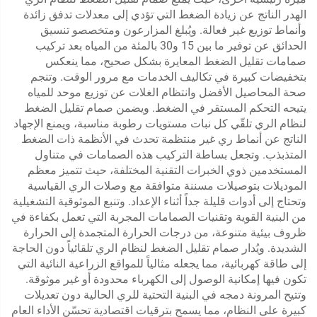
الهدر الناتج عن زيادة الضغط التي تؤدي إلى معدلات تدفق زائدة
وأنماط توزيع غير فعالة. ويُبلغ المزارعون ومتخصصو تنسيق
الحدائق عن توفير ما بين 15 و30 بالمئة من المياه بعد تركيب
صمامات تقليل الضغط المعايرة بشكل صحيح، مما ينعكس
بتخفيضات كبيرة في تكاليف الخدمات مع مرور الوقت. وتنجم
صحة المحاصيل الأفضل وانتظام الغلات عن توزيع موحد للمياه
يتيحه التحكم المستقر في الضغط. ويضمن صمام تقليل الضغط
لنظام الري تلقّي كل نبات مستويات رطوبة مناسبة، ويمنع الإجهاد
الناتج عن أنماط ري غير منتظمة تحدث في الأنظمة ذات الضغط
المتذبذب. وتجعل بساطة التركيب هذه الصمامات في متناول
المستخدمين ذوي الخبرات التقنية المختلفة، حيث تتميز معظم
الموديلات بتوصيلات مسننة متوافقة مع وصلات الري القياسية
وتحتاج إلى أدوات قليلة جداً أثناء الإعداد. وتنبع الموثوقية التشغيلية
من البنية القوية وتقنيات الصمامات المجربة التي تعمل بكفاءة في
ظروف بيئية متنوعة، من درجات الحرارة المتجمدة إلى الحرارة
الشديدة. ويُدار صمام تقليل الضغط لنظام الري تلقائياً دون الحاجة
إلى طاقة كهربائية، مما يجعله مثالياً للمواقع الزراعية النائية التي
تكون فيها إمكانية الوصول إلى الكهرباء محدودة أو غير موثوقة.
وتتيح المرونة دمجه في البنية التحتية للري الحالية دون تعديلات
كبيرة على النظام، مما يسمح بترقيات اقتصادية تحسّن الأداء العام