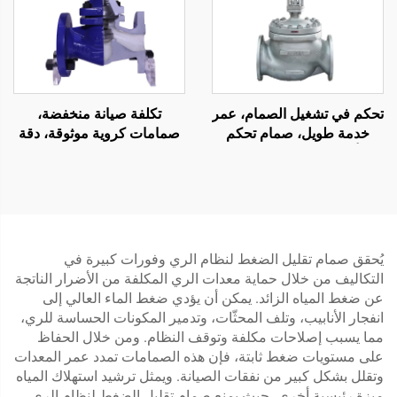
تحكم في تشغيل الصمام، عمر
تكلفة صيانة منخفضة،
خدمة طويل، صمام تحكم
صمامات كروية موثوقة، دقة
أحادي المقعد لصناعة
عالية، صمام كروي بمقعد بيلو
البتروكيماويات
متعدد الطيات
يُحقق صمام تقليل الضغط لنظام الري وفورات كبيرة في
التكاليف من خلال حماية معدات الري المكلفة من الأضرار الناتجة
عن ضغط المياه الزائد. يمكن أن يؤدي ضغط الماء العالي إلى
انفجار الأنابيب، وتلف المحثّات، وتدمير المكونات الحساسة للري،
مما يسبب إصلاحات مكلفة وتوقف النظام. ومن خلال الحفاظ
على مستويات ضغط ثابتة، فإن هذه الصمامات تمدد عمر المعدات
وتقلل بشكل كبير من نفقات الصيانة. ويمثل ترشيد استهلاك المياه
ميزة رئيسية أخرى، حيث يمنع صمام تقليل الضغط لنظام الري