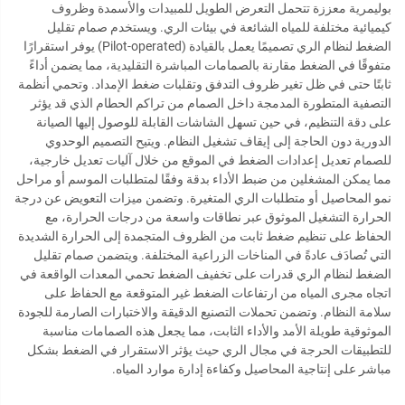
بوليمرية معززة تتحمل التعرض الطويل للمبيدات والأسمدة وظروف
كيميائية مختلفة للمياه الشائعة في بيئات الري. ويستخدم صمام تقليل
الضغط لنظام الري تصميمًا يعمل بالقيادة (Pilot-operated) يوفر استقرارًا
متفوقًا في الضغط مقارنة بالصمامات المباشرة التقليدية، مما يضمن أداءً
ثابتًا حتى في ظل تغير ظروف التدفق وتقلبات ضغط الإمداد. وتحمي أنظمة
التصفية المتطورة المدمجة داخل الصمام من تراكم الحطام الذي قد يؤثر
على دقة التنظيم، في حين تسهل الشاشات القابلة للوصول إليها الصيانة
الدورية دون الحاجة إلى إيقاف تشغيل النظام. ويتيح التصميم الوحدوي
للصمام تعديل إعدادات الضغط في الموقع من خلال آليات تعديل خارجية،
مما يمكن المشغلين من ضبط الأداء بدقة وفقًا لمتطلبات الموسم أو مراحل
نمو المحاصيل أو متطلبات الري المتغيرة. وتضمن ميزات التعويض عن درجة
الحرارة التشغيل الموثوق عبر نطاقات واسعة من درجات الحرارة، مع
الحفاظ على تنظيم ضغط ثابت من الظروف المتجمدة إلى الحرارة الشديدة
التي تُصادَف عادةً في المناخات الزراعية المختلفة. ويتضمن صمام تقليل
الضغط لنظام الري قدرات على تخفيف الضغط تحمي المعدات الواقعة في
اتجاه مجرى المياه من ارتفاعات الضغط غير المتوقعة مع الحفاظ على
سلامة النظام. وتضمن تحملات التصنيع الدقيقة والاختبارات الصارمة للجودة
الموثوقية طويلة الأمد والأداء الثابت، مما يجعل هذه الصمامات مناسبة
للتطبيقات الحرجة في مجال الري حيث يؤثر الاستقرار في الضغط بشكل
مباشر على إنتاجية المحاصيل وكفاءة إدارة موارد المياه.