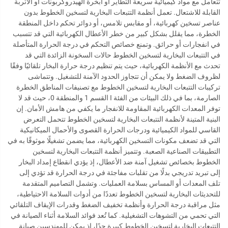
تتعامل مع مواد كيميائية سريعة التطاير أو أبخرة الهيدروكربونات أو الأتربة
القابلة للاشتعال. تعمل أنظمة التتبعات البخارية لتسخين الخطوط بدون
عناصر تسخين كهربائية، أو مقابس تلامس، أو دوائر تحكم داخل المنطقة
الخطرة، مما يقلل بشكل كبير من خطر الأعطال الكهربائية التي قد تتسبب
في انفجارات أو حرائق. وتمنع خصائص التحكم في درجة الحرارة المتأصلة
في التتبعات البخارية لتسخين الخطوط حالات السخونة الزائدة التي قد
تحدث مع الأنظمة الكهربائية، حيث يتم تنظيم درجة حرارة البخار تلقائيًا وفقًا
لظروف الضغط ولا يمكن أن تتجاوز الحدود الآمنة للتشغيل. وتتماشى
تركيبات التتبعات البخارية لتسخين الخطوط مع تصنيفات المناطق الخطرة
الصارمة، بما في ذلك البيئات من الفئة I القسم 1 والمنطقة 0، حيث قد لا
توفر المعدات الكهربائية المقاومة للانفجار ما يكفي من هامش الأمان. إن
البنية المتينة لأنظمة التتبعات البخارية لتسخين الخطوط تتحمل التعرض
القاسي للمواد الكيميائية ودرجات الحرارة القصوى والأحمال الميكانيكية
التي قد تضعف مكونات التسخين الكهربائية، مما يضمن تشغيلًا موثوقًا به في
التطبيقات الصناعية الصعبة. وتتميز أنظمة التتبعات البخارية لتسخين
الخطوط بخصائص تشغيل آمنة ضد الأعطال، إذ يؤدي انقطاع إمداد البخار
إلى تبريد تدريجي بدلًا من تقلبات مفاجئة في درجة الحرارة قد تؤدي إلى
تلف المعدات أو المساس بسلامة العمليات. وتشمل التصاميم المتقدمة
للتحديثات البخارية لتسخين الخطوط تعددًا من أدوات السلامة الاحتياطية،
مثل مراقبة درجة الحرارة وأنظمة تخفيف الضغط وقدرات الإيقاف التلقائي
التي تحمي من التشوهات التشغيلية. كما تُعد فوائد السلامة أثناء الصيانة في
التتبعات البخارية لتسخين الخطوط كبيرة جدًا، إذ يمكن للمهندسين صيانة