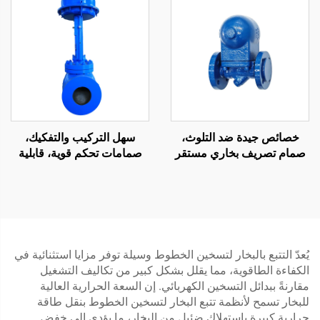
خصائص جيدة ضد التلوث،
سهل التركيب والتفكيك،
صمام تصريف بخاري مستقر
صمامات تحكم قوية، قابلية
وحساس، هيكل مدمج،
تطبيق عالية، صمام تحكم
صمامات عوامة كروية
شبكي للنفط والغاز
يُعدّ التتبع بالبخار لتسخين الخطوط وسيلة توفر مزايا استثنائية في
الكفاءة الطاقوية، مما يقلل بشكل كبير من تكاليف التشغيل
مقارنةً ببدائل التسخين الكهربائي. إن السعة الحرارية العالية
للبخار تسمح لأنظمة تتبع البخار لتسخين الخطوط بنقل طاقة
حرارية كبيرة باستهلاك ضئيل من البخار، ما يؤدي إلى خفض