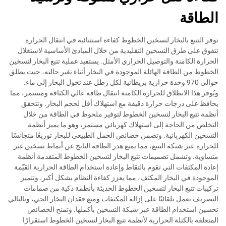
الطاقة
توفر التتبع بالبخار لتسخين الخطوط كفاءة استثنائية في انتقال الحرارة
تتفوق على طرق التسخين التقليدية من خلال المبادئ الأساسية لاستغلال
الحرارة الكامنة والتوصيل الحراري الأمثل. يستفيد عملية تتبع البخار لتسخين
الخطوط من الطاقة الهائلة الموجودة في البخار أثناء تغير حالته، حيث يطلق
حوالي 970 وحدة حرارية بريطانية لكل رطل عند تحول البخار إلى ماء.
ويُوفر هذا الانطلاق للحرارة الكامنة انتقال طاقة عالي الكثافة ومستمر، مما
يحافظ على درجات حرارة دقيقة مع استهلاك أقل لحجم البخار. وتتحقق
أنظمة تتبع البخار لتسخين الخطوط لتوفير ملحوظ في الطاقة من خلال
التخلص من الحاجة إلى استهلاك كهربائي مستمر، وهو ما يميز أنظمة
التسخين الكهربائية. وتضمن خصائص الحمل الطبيعي للبخار توزيعًا متجانسًا
للحرارة عبر شبكة التتبع، مما يمنع هدر الطاقة الناتج عن أنماط تسخين غير
متساوية. وتشمل تصميمات تتبع البخار لتسخين الخطوط المتقدمة أنظمة
إعادة المكثفات التي تقوم بالتقاط وإعادة استخدام الطاقة الحرارية القيّمة
الموجودة في البخار المكثف، مما يعزز كفاءة النظام بشكل أكبر. وتتميز
تركيبات تتبع البخار لتسخين الخطوط الحديثة بأنظمة ذكية من صمامات
التصريف تعمل تلقائيًا على إزالة المكثفات ومنع فقدان البخار الحي، وبالتالي
تحسين استخدام الطاقة عبر شبكة التسخين بأكملها. وتمنح الخصائص
المتعلقة بالكتلة الحرارية لأنظمة تتبع البخار لتسخين الخطوط استقرارًا