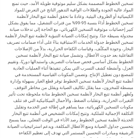
تسخين الخطوط المصممة بشكل سليم موثوقية طويلة الأمد، حيث تمنع
المواد عالية الجودة والطلاءات الواقية التدهور الناتج عن التعرض للمواد
الكيميائية أو الظروف البيئية. وعادةً ما تحقق أنظمة تتبع البخار لأنظمة
تسخين الخطوط أداءً بنسبة 95-99% من فترات التشغيل، مما يفوق بشكل
كبير إحصائيات موثوقية التسخين الكهربائي، مع الحاجة إلى تدخلات صيانة
مجدولة بسيطة جدًا. وتتيح إمكانات الصيانة التنبؤية لأنظمة تتبع البخار لأنظمة
تسخين الخطوط جدولة الخدمات الاستباقية بناءً على أداء صمامات تصريف
البخار، وجودة المكثّف، وقياسات الكفاءة الحرارية، بدلاً من الإصلاحات
التفاعلية بعد حدوث الأعطال. وتشمل صيانة تتبع البخار لأنظمة تسخين
الخطوط بشكل أساسي فحص صمامات التصريف واستبدالها دوريًا، وتقييم
العزل، وأنشطة كشف التسرب التي يمكن تنفيذها أثناء العمليات العادية
للمصنع دون تعطيل الإنتاج. وتضمن المكونات القياسية المستخدمة في
أنظمة تتبع البخار لأنظمة تسخين الخطوط توفر قطع الغيار بسهولة وإدارة
مبسطة للمخزون، مما يقلل تكاليف الصيانة ويقلل من مخاطر التوقف.
وتُظهر أنظمة تتبع البخار لأنظمة تسخين الخطوط متانة ملحوظة تحت تأثير
التغيرات الحرارية، وتقلبات الضغط، والأحمال الميكانيكية التي قد تتلف
مكونات التسخين الكهربائية، مما يساهم في إطالة عمر الخدمة وتقليل
التكلفة الإجمالية للملكية. وتتيح إمكانات التشخيص في أنظمة تتبع البخار
الحديثة لأنظمة تسخين الخطوط رصد الأداء في الوقت الفعلي، مما يسمح
بتحسين جداول الصيانة ومنع الأعطال المكلفة، ويدعم استراتيجيات الصيانة
الرشيقة ومبادرات التحسين المستمر التي تهدف إلى تعظيم الكفاءة