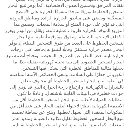
نفقات المرافق وتحسين الجدوى الاقتصادية. كما يوفر تتبع البخار
لتسخين الخطوط توزيعًا موحدًا متفوقًا للحرارة على الأسطح
المسخّنة، ويقضي على مناطق الحرارة الزائدة ومناطق البرودة
التي قد تؤثر على جودة المنتج أو سلامة المعدات. ويضمن هذا
التوزيع الموحّد للحرارة ظروف عملية ثابتة، ويقلل من الهدر ويعزز
الكفاءة الإنتاجية الشاملة. وتتفوق موثوقية أنظمة تتبع البخار
لتسخين الخطوط على العديد من طرق التسخين البديلة، إذ يوفّر
البخار مصدر حرارة مستقرًا وقابلًا للتنبؤ به يحافظ على درجات
حرارة ثابتة بغض النظر عن الظروف المحيطة. وتحتاج أنظمة تتبع
البخار لتسخين الخطوط إلى بنية تحتية كهربائية ضئيلة جدًا، ما
يجعلها مثالية للمناطق الخطرة التي يشكل فيها التسخين
الكهربائي خطرًا على السلامة. وتلغي الخصائص الآمنة المتأصلة
في أنظمة تتبع البخار لتسخين الخطوط أي مخاوف تتعلق
بالشرارات الكهربائية أو ارتفاع درجة الحرارة الذي قد يؤدي إلى
حوادث خطيرة في البيئات القابلة للاشتعال. وعادةً ما تكون
متطلبات الصيانة لأنظمة تتبع البخار لتسخين الخطوط أقل من
الأنظمة الكهربائية، نظرًا لاحتواء أنظمة البخار على عدد أقل من
المكونات المعقدة التي يسهل تعطلها. وينتج عن بساطة تصميم
تتبع البخار لتسخين الخطوط تقليل تكاليف الصيانة وتمديد عمر
المعدات. كما تتميز أنظمة تتبع البخار لتسخين الخطوط بقابلية