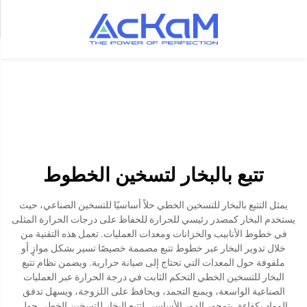
تتبع بالبخار لتسخين الخطوط
يمثل التتبع بالبخار للتسخين الخطي حلاً أساسيًا للتسخين الصناعي، حيث
يستخدم البخار كمصدر رئيسي للحرارة للحفاظ على درجات الحرارة المثلى
في خطوط الأنابيب والخزانات ومعدات العمليات. تعمل هذه التقنية من
خلال تدوير البخار عبر خطوط تتبع مصممة خصيصًا تسير بشكل موازٍ أو
ملفوفة حول المعدات التي تحتاج إلى صيانة حرارية. ويضمن نظام تتبع
البخار للتسخين الخطي التحكم الثابت في درجة الحرارة عبر العمليات
الصناعية الواسعة، ويمنع التجمد، ويحافظ على اللزوجة، ويسهل تدفق
المواد بكفاءة. يتمحور الدور الأساسي لتتبع البخار للتسخين الخطي حول