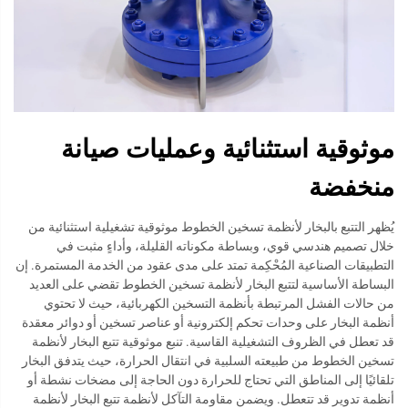
موثوقية استثنائية وعمليات صيانة
منخفضة
يُظهر التتبع بالبخار لأنظمة تسخين الخطوط موثوقية تشغيلية استثنائية من
خلال تصميم هندسي قوي، وبساطة مكوناته القليلة، وأداءٍ مثبت في
التطبيقات الصناعية المُحْكِمة تمتد على مدى عقود من الخدمة المستمرة. إن
البساطة الأساسية لتتبع البخار لأنظمة تسخين الخطوط تقضي على العديد
من حالات الفشل المرتبطة بأنظمة التسخين الكهربائية، حيث لا تحتوي
أنظمة البخار على وحدات تحكم إلكترونية أو عناصر تسخين أو دوائر معقدة
قد تعطل في الظروف التشغيلية القاسية. تنبع موثوقية تتبع البخار لأنظمة
تسخين الخطوط من طبيعته السلبية في انتقال الحرارة، حيث يتدفق البخار
تلقائيًا إلى المناطق التي تحتاج للحرارة دون الحاجة إلى مضخات نشطة أو
أنظمة تدوير قد تتعطل. ويضمن مقاومة التآكل لأنظمة تتبع البخار لأنظمة