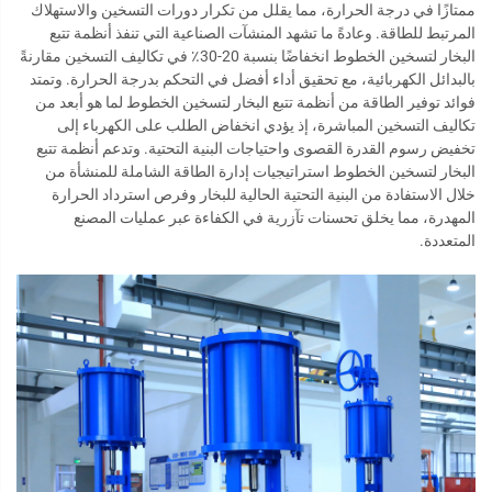
ممتازًا في درجة الحرارة، مما يقلل من تكرار دورات التسخين والاستهلاك
المرتبط للطاقة. وعادةً ما تشهد المنشآت الصناعية التي تنفذ أنظمة تتبع
البخار لتسخين الخطوط انخفاضًا بنسبة 20-30٪ في تكاليف التسخين مقارنةً
بالبدائل الكهربائية، مع تحقيق أداء أفضل في التحكم بدرجة الحرارة. وتمتد
فوائد توفير الطاقة من أنظمة تتبع البخار لتسخين الخطوط لما هو أبعد من
تكاليف التسخين المباشرة، إذ يؤدي انخفاض الطلب على الكهرباء إلى
تخفيض رسوم القدرة القصوى واحتياجات البنية التحتية. وتدعم أنظمة تتبع
البخار لتسخين الخطوط استراتيجيات إدارة الطاقة الشاملة للمنشأة من
خلال الاستفادة من البنية التحتية الحالية للبخار وفرص استرداد الحرارة
المهدرة، مما يخلق تحسنات تآزرية في الكفاءة عبر عمليات المصنع
المتعددة.