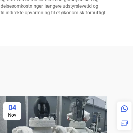
oldelsesomkostninger, længere udstyrslevetid og
il indirekte opvarmning til et økonomisk fornuftigt
04
Nov