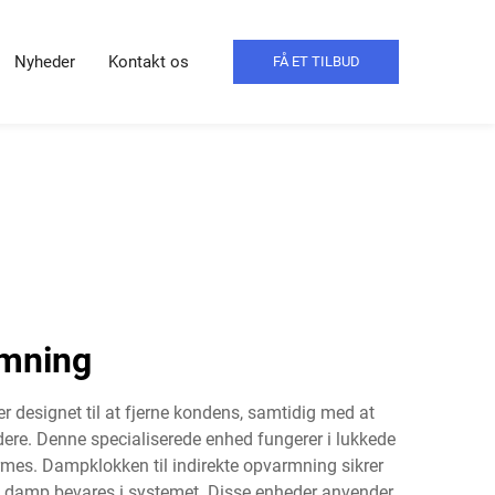
Nyheder
Kontakt os
FÅ ET TILBUD
rmning
 designet til at fjerne kondens, samtidig med at
dere. Denne specialiserede enhed fungerer i lukkede
rmes. Dampklokken til indirekte opvarmning sikrer
ld damp bevares i systemet. Disse enheder anvender