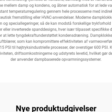
ne mellem damp og kondens, og åbner automatisk for at lede va
nstant temperaturregulering gennem hele processerne med indire
eutisk fremstilling eller HVAC-anvendelser. Moderne dampklokker
jern og speciallegeringer, så de kan modstå forskellige trykforho
ller inverterede spanddesigns, hver især tilpasset specifikke dri
or at lette tyngdekraftunderstøttet kondensdræning. Dampklokke
luftblærer, som kan kompromittere effektiviteten af varmeoverf
 PSI til højtryksindustrielle processer, der overstiger 600 PSI.
viteten, driftsomkostningerne og udstyrets levetid, hvilket gør de
der anvender dampbaserede opvarmningssystemer.
Nye produktudgivelser