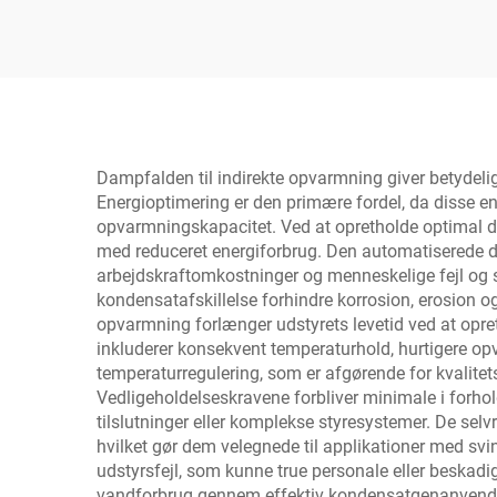
Dampfældevandsseparator
regul
Dampfalden til indirekte opvarmning giver betydelig
Energioptimering er den primære fordel, da disse en
opvarmningskapacitet. Ved at opretholde optimal d
med reduceret energiforbrug. Den automatiserede dri
arbejdskraftomkostninger og menneskelige fejl og s
kondensatafskillelse forhindre korrosion, erosion 
opvarmning forlænger udstyrets levetid ved at opre
inkluderer konsekvent temperaturhold, hurtigere 
temperaturregulering, som er afgørende for kvalite
Vedligeholdelseskravene forbliver minimale i forhol
tilslutninger eller komplekse styresystemer. De sel
hvilket gør dem velegnede til applikationer med s
udstyrsfejl, som kunne true personale eller beskad
vandforbrug gennem effektiv kondensatgenanvendels