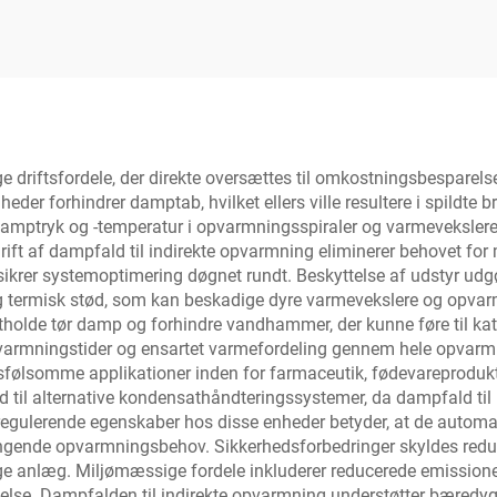
eringsventil til olie
kage-reguleringsvent
og gas
olie og gas
e driftsfordele, der direkte oversættes til omkostningsbesparels
heder forhindrer damptab, hvilket ellers ville resultere i spild
amptryk og -temperatur i opvarmningsspiraler og varmeveksler
ft af dampfald til indirekte opvarmning eliminerer behovet for m
ikrer systemoptimering døgnet rundt. Beskyttelse af udstyr udgø
og termisk stød, som kan beskadige dyre varmevekslere og opvar
tholde tør damp og forhindre vandhammer, der kunne føre til kat
opvarmningstider og ensartet varmefordeling gennem hele opvar
tsfølsomme applikationer inden for farmaceutik, fødevareproduk
d til alternative kondensathåndteringssystemer, da dampfald til
vregulerende egenskaber hos disse enheder betyder, at de automati
vingende opvarmningsbehov. Sikkerhedsforbedringer skyldes redu
ige anlæg. Miljømæssige fordele inkluderer reducerede emissione
e. Dampfalden til indirekte opvarmning understøtter bæredygt