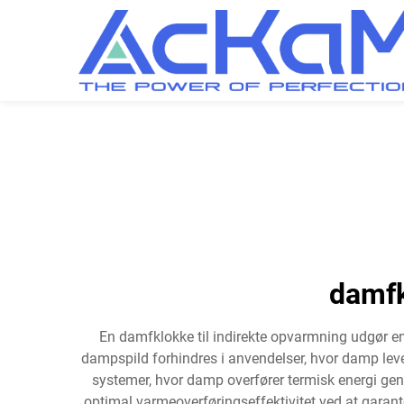
damfk
En damfklokke til indirekte opvarmning udgør en
dampspild forhindres i anvendelser, hvor damp leve
systemer, hvor damp overfører termisk energi gen
optimal varmeoverføringseffektivitet ved at garan