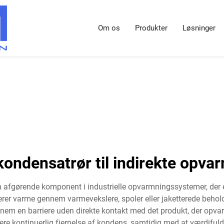
Om os
Produkter
Løsninger
ondensatrør til indirekte opva
 afgørende komponent i industrielle opvarmningssystemer, der er
rer varme gennem varmevekslere, spoler eller jaketterede behol
nem en barriere uden direkte kontakt med det produkt, der opva
tere kontinuerlig fjernelse af kondens, samtidig med at værdifu