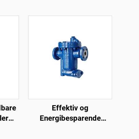
dbare
Effektiv og
ler
Energibesparende
Dampfældevandsseparator
astighed
Antifouling Inverteret