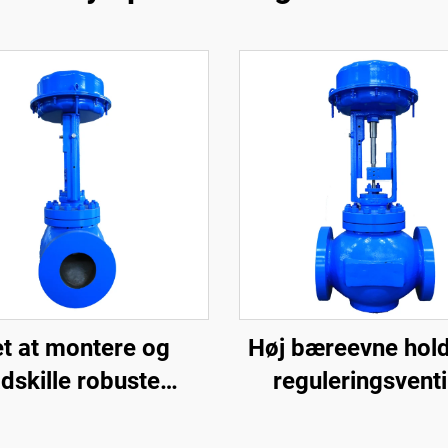
et at montere og
Høj bæreevne hol
dskille robuste
reguleringsventi
leringsventiler stor
reducerer
endelighed kage-
væskestrømningsh