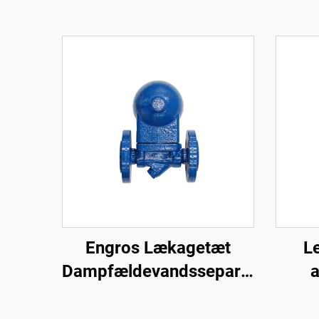
Engros Lækagetæt
L
Dampfældevandsseparator
a
Stor Fjernelse Kompakt
regu
Konstruktion Flydebold
anv