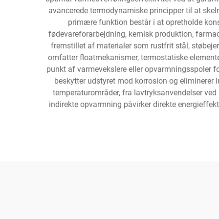
avancerede termodynamiske principper til at skel
primære funktion består i at opretholde ko
fødevareforarbejdning, kemisk produktion, farmac
fremstillet af materialer som rustfrit stål, støbe
omfatter floatmekanismer, termostatiske elementer e
punkt af varmevekslere eller opvarmningsspoler f
beskytter udstyret mod korrosion og eliminerer 
temperaturområder, fra lavtryksanvendelser ved 15
indirekte opvarmning påvirker direkte energieffekti