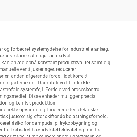
il til
Spand
Dampfældevandsseparator
til Petrokemisk Industri
er og forbedret systemydelse for industrielle anlæg.
te brændstofomkostninger og nedsat
e kan anlæg opnå konstant produktkvalitet samtidig
anuelle ventiljusteringer, reducerer
r en anden afgørende fordel, idet korrekt
mningselementer. Dampfalden til indirekte
astrofale systemfejl. Fordele ved proceskontrol
mningsmediet. Disse enheder muliggør præcis
tion og kemisk produktion.
 indirekte opvarmning fungerer uden elektriske
sk justerer sig efter skiftende belastningsforhold,
ceret risiko for dampudslip, trykopbygning og
r fra forbedret brændstofeffektivitet og mindre
ig drift ved at maksimere energiudnyttelsen og