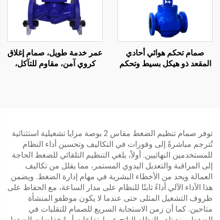
صمام تحكم هوائي أحادي
عمر خدمة طويل، صمام إغلاق
المقعد ذو هيكل بسيط وتحكم
كروي آمن، مقاوم للتآكل،
سريع في الاستجابة
صمام كروي بمقعد بيلو متعدد
الطيات
توفر صمام تنظيم الضغط مقاس 2 بوصة مزايا تشغيلية استثنائية
تُترجم مباشرةً إلى وفورات في التكاليف وتحسين أداء النظام
للمستخدمين النهائيين. أولاً، يلغي التنظيم التلقائي للضغط الحاجة
إلى المراقبة والتعديل اليدوي المستمر، مما يقلل من تكاليف
العمالة ويحد من الأخطاء البشرية في مهام إدارة الضغط. ويضمن
هذا الأداء الآلي أداءً ثابتًا للنظام على مدار الساعة، مع الحفاظ على
ظروف التشغيل المثلى حتى عندما لا يكون موظفو المنشأة
متاحين. كما أن زمن الاستجابة السريع للصمام للتقلبات في
الضغط يمنع تلف النظام الناتج عن ارتفاعات أو انخفاضات الضغط