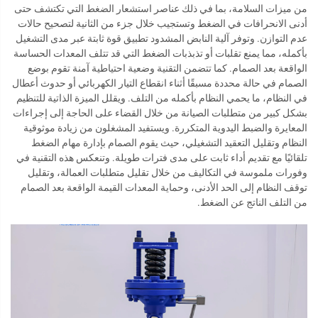
من ميزات السلامة، بما في ذلك عناصر استشعار الضغط التي تكتشف حتى
أدنى الانحرافات في الضغط وتستجيب خلال جزء من الثانية لتصحيح حالات
عدم التوازن. وتوفر آلية النابض المشدود تطبيق قوة ثابتة عبر مدى التشغيل
بأكمله، مما يمنع تقلبات أو تذبذبات الضغط التي قد تتلف المعدات الحساسة
الواقعة بعد الصمام. كما تتضمن التقنية وضعية احتياطية آمنة تقوم بوضع
الصمام في حالة محددة مسبقًا أثناء انقطاع التيار الكهربائي أو حدوث أعطال
في النظام، ما يحمي النظام بأكمله من التلف. ويقلل الميزة الذاتية للتنظيم
بشكل كبير من متطلبات الصيانة من خلال القضاء على الحاجة إلى إجراءات
المعايرة والضبط اليدوية المتكررة. ويستفيد المشغلون من زيادة موثوقية
النظام وتقليل التعقيد التشغيلي، حيث يقوم الصمام بإدارة مهام الضغط
تلقائيًا مع تقديم أداء ثابت على مدى فترات طويلة. وتنعكس هذه التقنية في
وفورات ملموسة في التكاليف من خلال تقليل متطلبات العمالة، وتقليل
توقف النظام إلى الحد الأدنى، وحماية المعدات القيمة الواقعة بعد الصمام
من التلف الناتج عن الضغط.