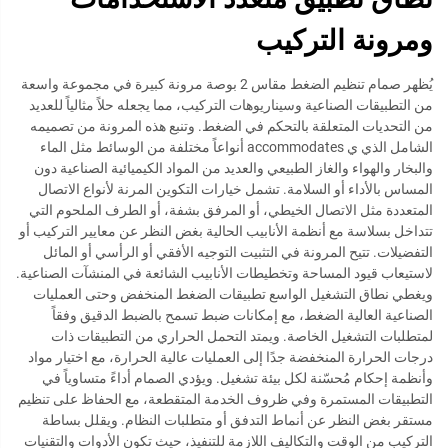
ومرونة التركيب
يُظهر صمام تنظيم الضغط مقاس 2 بوصة مرونة كبيرة في مجموعة واسعة
من التطبيقات الصناعية وسيناريوهات التركيب، مما يجعله حلاً مثالياً للعديد
من التحديات المتعلقة بالتحكم في الضغط. وتنبع هذه المرونة من تصميمه
الشامل الذي ي accommodates أنواعاً مختلفة من الوسائط مثل الماء
والبخار والهواء والغاز الطبيعي والعديد من المواد الكيميائية الصناعية دون
المساس بالأداء أو السلامة. تشمل خيارات التكوين المرنة لأنواع الاتصال
المتعددة مثل الاتصال الخيطي، أو المرفق بشفة، أو الطرف الملحوم التي
تتداخل بسلاسة مع أنظمة الأنابيب الحالية بغض النظر عن معايير التركيب أو
التفضيلات. تتيح المرونة في التثبيت التوجيه الأفقي أو الرأسي أو المائل
لاستيعاب قيود المساحة وتخطيطات الأنابيب الشائعة في المنشآت الصناعية.
ويغطي نطاق التشغيل الواسع تطبيقات الضغط المنخفض وحتى العمليات
الصناعية العالية الضغط، مع إمكانات ضبط تسمح بالضبط الدقيق وفقاً
لمتطلبات التشغيل الخاصة. ويمتد التحمل الحراري من التطبيقات ذات
درجات الحرارة المنخفضة جدًا إلى العمليات عالية الحرارة، مع اختيار مواد
وأنظمة إحكام مُحسّنة لكل بيئة تشغيل. ويؤدي الصمام أداءً متساوياً في
التطبيقات المستمرة وفي ظروف الخدمة المتقطعة، مع الحفاظ على تنظيم
مستقر بغض النظر عن أنماط التدفق أو متطلبات النظام. ويقلل بساطة
التركيب من الوقت والتكاليف اللازمة للتنفيذ، حيث تكون الأدوات والتقنيات