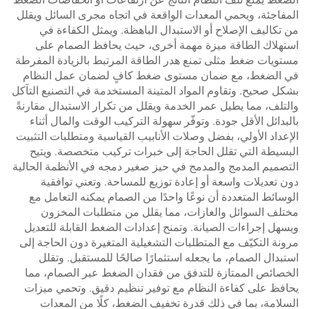
المفاجئة، ويحمي المعدات الواقعة في اتجاه مجرى السائل ويقلل
من تكاليف الإصلاح أو الاستبدال الباهظة. ويمثل الكفاءة في
استهلاك الطاقة ميزة مهمة أخرى، حيث يحافظ الصمام على
مستويات ضغط مثلى تمنع هدر الطاقة المرتبط بالزيادة المفرطة
في الضغط، مع ضمان مستوى ضغط كافٍ لضمان عمل النظام
بشكل صحيح. وتقاوم المواد المتينة المستخدمة في التصنيع التآكل
والتلف، مما يطيل عمر الخدمة ويقلل من تكرار الاستبدال مقارنةً
بالبدائل الأقل جودة. وتوفّر سهولة التركيب الوقت والمال أثناء
الإعداد الأولي، بفضل وصلات الأنابيب القياسية ومتطلبات التثبيت
البسيطة التي تقلل الحاجة إلى خبرات تركيب متخصصة. ويتيح
التصميم المدمج والمدمج في حيز صغير دمجه في الأنظمة الحالية
دون تعديلات واسعة أو إعادة توزيع للمساحة. وتعني توافقية
الوسائط المتعددة أن نوعًا واحدًا من الصمام يمكنه التعامل مع
مختلف السوائل والغازات، مما يقلل من متطلبات المخزون
ويسهل إجراءات الصيانة. وتمنح إعدادات الضغط القابلة للتعديل
مرونة التكيّف مع المتطلبات التشغيلية المتغيرة دون الحاجة إلى
استبدال الصمام، ما يجعله استثمارًا صالحًا للمستقبل. وتقلل
الخصائص الممتازة للتدفق من فقدان الضغط عبر الصمام، مما
يحافظ على كفاءة النظام مع توفير تنظيم دقيق. وتحمي ميزات
السلامة، بما في ذلك قدرة تخفيف الضغط، كلًا من المعدات