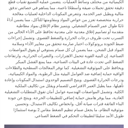
الكيميائية من مختلف وسائط العمليات. يتضمن عملية التصنيع تقنيات قطع
دقيقة تحقق تحملات ضيقة وأسطحًا ناعمة، مما يساهم في خصائص تدفق
مثالية ويطيل عمر الخدمة. وتتعرض المكونات الداخلية لعمليات معالجة
حرارية متخصصة تعزز من خواص المواد ومقاومتها للتآكل، مما يضمن أداءً
ثابتًا طوال عمر الصمام التشغيلي. ويتميز نظام الإغلاق بمواد مطاطية
متقدمة أو تصاميم إغلاق معدنية على معدنية تحافظ على الأداء الخالي من
التسرب تحت ظروف درجات الحرارة والضغط القصوى. وتشمل إجراءات
ضبط الجودة بروتوكولات اختبار صارمة تتحقق من معايير الأداء وسلامة
المواد قبل الشحن، مما يضمن أن كل صمام يستوفي أو يفوق المواصفات
الصناعية. إن البنية القوية تتحمل الاهتزازات، والتغيرات الحرارية، وارتفاعات
الضغط التي تحدث عادة في البيئات الصناعية، مما يمنع الفشل المبكر
ويحافظ على الموثوقية التشغيلية. كما توفر المعالجات السطحية والطلاءات
الواقية حماية إضافية ضد العوامل البيئية مثل الرطوبة، والمواد الكيميائية،
ودرجات الحرارة القصوى. ويتيح التصميم الوحدوي استبدال المكونات وإعادة
تأهيلها، مما يطيل العمر الافتراضي للصمام ويقلل من تكاليف الملكية
الكلية. وتشمل المواصفات الهندسية عوامل أمان تفوق المتطلبات التشغيلية
العادية، مما يوفر هامش حماية إضافي للتطبيقات الحرجة. وينتج عن جودة
البناء الفائقة فترات صيانة أقل، وانخفاض تكاليف الاستبدال، وتحسين
موثوقية النظام، ما يجعل صمام تنظيم الضغط مقاس 2 بوصة استثمارًا
طويل الأمد سليمًا لتطبيقات التحكم في الضغط الصناعي.