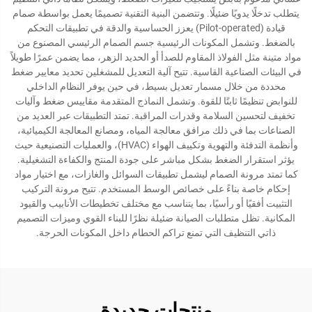
يتطلب تدخلًا يدويًا ضئيلًا. وتتضمن البنية التقنية تصميمًا يعمل بواسطة صمام
قيادة (Pilot-operated) يعزز الحساسية والدقة في تطبيقات التحكم
بالضغط. وتشمل المكونات الرئيسية جسم الصمام الرئيسي المصنوع من
مواد متينة مثل الفولاذ المقاوم للصدأ أو الحديد الزهر، مما يضمن عمرًا طويلاً
في البيئات الصناعية القاسية. تتيح آلية التعديل للمشغلين تحديد معايير ضغط
محددة من خلال مسمار تعديل بسيط، في حين يوفر النظام الداخلي
للنوابض تنظيمًا ثابتًا للقوة. وتشمل النماذج المتقدمة مقاييس ضغط وآليات
تخفيف لتحسين السلامة وقدرات المراقبة. تمتد التطبيقات عبر العديد من
الصناعات بما في ذلك مرافق معالجة المياه، ومصانع المعالجة الكيميائية،
وأنظمة التدفئة والتهوية وتكييف الهواء (HVAC)، والعمليات التصنيعية حيث
يؤثر استقرار الضغط بشكل مباشر على جودة المنتج والكفاءة التشغيلية.
كما تمتد مرونة الصمام ليشمل تطبيقات السوائل والغازات، مع اختيار مواد
إحكام خاصة بناءً على خصائص الوسط المستخدم. تتيح مرونة التركيب
التثبيت أفقيًا أو رأسيًا، بما يتناسب مع مختلف تخطيطات الأنابيب والقيود
المكانية. تظل متطلبات الصيانة ضئيلة نظرًا للبناء القوي وميزات التصميم
ذاتي التنظيف التي تمنع تراكم الحطام داخل المكونات الحرجة.
منتجات جديدة