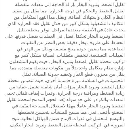
تقليل الضغط وتبريد البخار بإزالة الحاجة إلى معدات منفصلة
لتقليل الضغط والتحكم في درجة الحرارة، مما يقلل من تعقيد
النظام الكلي واستهلاك الطاقة. ويقلل هذا النهج المتكامل من
التكاليف التشغيلية بشكل كبير من خلال تقليل فقد الحرارة الذي
يحدث عادةً في الأنظمة متعددة المراحل. توفر محطة تقليل
الضغط وتبريد البخار تحكمًا أفضل في العمليات بفضل قدرتها على
الحفاظ على ظروف بخار دقيقة بغض النظر عن التقلبات
الصاعدة، مما يضمن جودة منتج متسقة ويقلل من الهدر في
العمليات التصنيعية. تنخفض متطلبات الصيانة بشكل كبير مع
تركيب محطة تقليل الضغط وتبريد البخار، حيث يقوم المشغلون
بإدارة نظام متكامل واحد بدلاً من مكونات منفصلة متعددة، مما
يقلل من مخزون قطع الغيار وتعقيد جدولة الصيانة. تمثل
التحسينات في السلامة ميزة حاسمة أخرى، حيث تتضمن محطة
تقليل الضغط وتبريد البخار ميزات أمان شاملة تشمل حماية من
زيادة الضغط، ومراقبة درجة الحرارة، وقدرات إيقاف تلقائي تحمي
المعدات والكوادر على حد سواء. يُعد الحجم المدمج لمحطة تقليل
الضغط وتبريد البخار عاملًا مهمًا لاستغلال المساحة القيّمة في
المصنع بأقصى قدر، مما يسمح للمنشآت بتحسين تخطيطها
والتوسع المحتمل في قدرات الإنتاج ضمن الهياكل الحالية. تتيح
المرونة في التركيب لمحطة تقليل الضغط وتبريد البخار التكيف