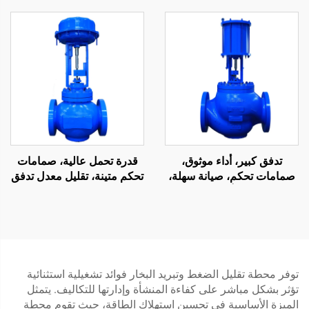
الطفو الكروي للبيئات ذات
وإغلاق جيد
الشوائب العالية في المياه
العادمة
تدفق كبير، أداء موثوق،
قدرة تحمل عالية، صمامات
صمامات تحكم، صيانة سهلة،
تحكم متينة، تقليل معدل تدفق
صمام تحكم أحادي المقعد
السوائل، صمام تحكم شبكي
للنفط والغاز
للنفط والغاز
توفر محطة تقليل الضغط وتبريد البخار فوائد تشغيلية استثنائية
تؤثر بشكل مباشر على كفاءة المنشأة وإدارتها للتكاليف. يتمثل
الميزة الأساسية في تحسين استهلاك الطاقة، حيث تقوم محطة