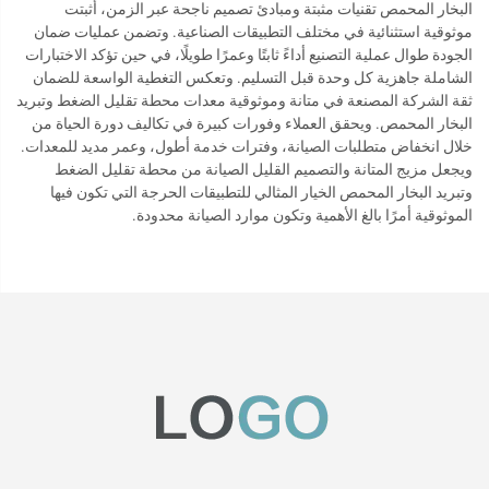
البخار المحمص تقنيات مثبتة ومبادئ تصميم ناجحة عبر الزمن، أثبتت
موثوقية استثنائية في مختلف التطبيقات الصناعية. وتضمن عمليات ضمان
الجودة طوال عملية التصنيع أداءً ثابتًا وعمرًا طويلًا، في حين تؤكد الاختبارات
الشاملة جاهزية كل وحدة قبل التسليم. وتعكس التغطية الواسعة للضمان
ثقة الشركة المصنعة في متانة وموثوقية معدات محطة تقليل الضغط وتبريد
البخار المحمص. ويحقق العملاء وفورات كبيرة في تكاليف دورة الحياة من
خلال انخفاض متطلبات الصيانة، وفترات خدمة أطول، وعمر مديد للمعدات.
ويجعل مزيج المتانة والتصميم القليل الصيانة من محطة تقليل الضغط
وتبريد البخار المحمص الخيار المثالي للتطبيقات الحرجة التي تكون فيها
الموثوقية أمرًا بالغ الأهمية وتكون موارد الصيانة محدودة.