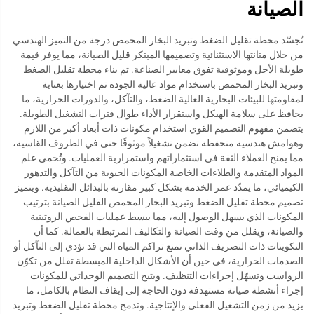
الصيانة
تُجسّد محطة تقليل الضغط وتبريد البخار المحمص درجة من التميز الهندسي
من خلال متانتها الاستثنائية وتصميمها المبتكر قليل الصيانة، مما يوفر قيمة
طويلة الأجل وموثوقية تفوق معايير الصناعة. تم بناء محطة تقليل الضغط
وتبريد البخار المحمص باستخدام مواد عالية الجودة تم اختيارها بعناية
لمقاومتها للبيئات البخارية العالية الضغط، والتآكل، والدورات الحرارية، ما
يحافظ على سلامة الهيكل واستقرار الأداء طوال فترات التشغيل الطويلة.
يتضمن مفهوم التصميم القوي استخدام مكونات ذات أبعاد أكبر من اللازم
وهوامش هندسية متحفظة تضمن تشغيلاً موثوقًا حتى في الظروف القاسية،
مما يمنح العملاء الثقة في استثماراتهم واستمرارية العمليات. وتُحمي علم
المواد المتقدمة والطلاءات الخاصة المكونات الحيوية من التآكل والتدهور
الكيميائي، ما يمدّد عمر الخدمة بشكل كبير مقارنة بالبدائل التقليدية. ويتميز
تصميم محطة تقليل الضغط وتبريد البخار المحمص القليل الصيانة بترتيب
المكونات الذي يسهل الوصول إليه، مما يبسط عمليات الفحص الروتينية
والصيانة، ويقلل من وقت الصيانة والتكاليف المرتبطة بالعمالة. كما أن
التكوينات ذات التصريف الذاتي تمنع تراكم المياه التي قد تؤدي إلى التآكل أو
الصدمات الحرارية، في حين أن الأشكال الداخلية المبسطة تقلل من تكوّن
الرواسب وتسهّل إجراءات التنظيف. ويتيح التصميم الوحداتي للمكونات
إجراء أنشطة صيانة مستهدفة دون الحاجة إلى إيقاف النظام بالكامل، ما
يزيد من زمن التشغيل الفعلي والإنتاجية. وتدمج محطة تقليل الضغط وتبريد