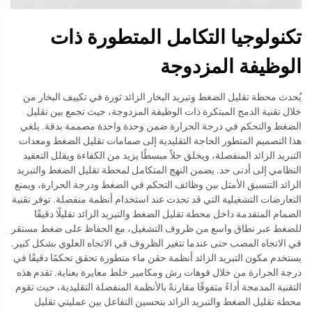
تكنولوجيا التكامل المتطورة ذات
الوظيفة المزدوجة
يُحدث محطة تقليل الضغط وتبريد البخار الزائد ثورة في تكييف البخار من
خلال تقنية الدمج المبتكرة ذات الوظيفة المزدوجة، حيث تجمع بين تقليل
الضغط والتحكم في درجة الحرارة ضمن وحدة واحدة مصممة بدقة. يلغي
هذا التصميم المتطور الحاجة التقليدية إلى صمامات تقليل الضغط ومعدات
التبريد الزائد المنفصلة، ويخلق حلاً مبسطًا يزيد من الكفاءة ويقلل التعقيد
النظامي إلى أدنى حد. يضمن النهج المتكامل لمحطة تقليل الضغط والتبريد
الزائد التنسيق الأمثل بين وظائف التحكم في الضغط ودرجة الحرارة، ويمنع
التعارضات التشغيلية التي قد تحدث عند استخدام أنظمة منفصلة. توفر تقنية
الصمام المتقدمة داخل محطة تقليل الضغط والتبريد الزائد تقليلًا دقيقًا
للضغط عبر نطاق واسع من ظروف التشغيل، مع الحفاظ على ضغط مستقر
في الاتجاه المصب حتى عندما تتغير الظروف في الاتجاه العلوي بشكل كبير.
يستخدم مكون التبريد الزائد أنظمة حقن ماء متطورة تحقق تحكمًا دقيقًا في
درجة الحرارة من خلال فوهات رش ومكامير خلط معايرة بعناية. تقدم هذه
التقنية المدمجة أداءً متفوقًا مقارنةً بالأنظمة المنفصلة التقليدية، حيث تقوم
محطة تقليل الضغط والتبريد الزائد بتحسين التفاعل بين عمليتي تقليل