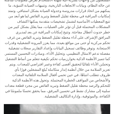
عن حالة النظام، وبيانات الاتجاهات التاريخية، وتنبيهات الصيانة التنبؤية، ما
يمكنهم من اتخاذ قرارات مدروسة وجدولة الصيانة بشكل استباقي. وتمتد
إمكانيات المراقبة في محطة تقليل الضغط وتبريد الفائض لما هو أبعد من
تتبع المعطيات الأساسية لتشمل تشخيصات متقدمة يمكنها اكتشاف
المشكلات المحتملة قبل أن تؤثر على العمليات، مما يقلل بشكل كبير من
خطر حدوث أعطال مفاجئة. وتتيح إمكانات المراقبة عن بعد لمديري
المرافق الإشراف على أداء محطة تقليل الضغط وتبريد الفائض من غرف
تحكم مركزية أو حتى من مواقع بعيدة، مما يعزز المرونة التشغيلية وقدرات
الاستجابة. وتوفر وظائف تسجيل البيانات وإعداد التقارير سجلات تشغيلية
مفصلة تدعم الامتثال التنظيمي، وتحليل الأداء، ومبادرات التحسين المستمر.
كما تتميز الأنظمة الذكية بخوارزميات تحكم تكيفية تتعلم من أنماط التشغيل
وتحسّن الأداء تلقائيًا لتحقيق أقصى كفاءة وعمر افتراضي للمعدات. ويتم
تعزيز السلامة من خلال أنظمة إنذار متكاملة تُبلغ المشغلين فورًا بأي
ظروف تتطلب انتباهًا، في حين تحمي أقفال السلامة التلقائية المعدات
والأشخاص من المواقف الخطرة المحتملة. وتحول هذه الأنظمة الذكية
للتحكم والرصد محطة تقليل الضغط وتبريد الفائض من مجرد قطعة معدات
سلبية إلى مشارك نشط في تحسين المرفق، مما يحقق تحسنًا ملموسًا في
الكفاءة، والموثوقية، وإدارة التكاليف التشغيلية.