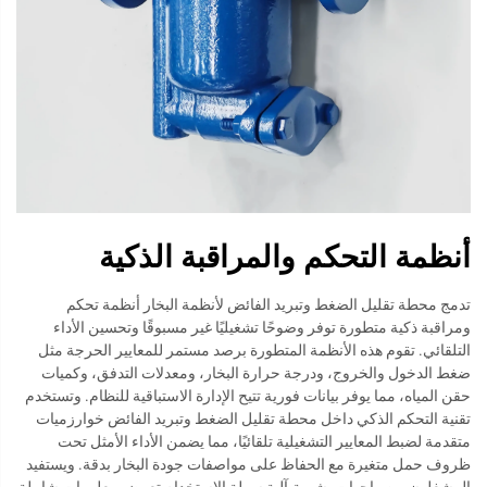
أنظمة التحكم والمراقبة الذكية
تدمج محطة تقليل الضغط وتبريد الفائض لأنظمة البخار أنظمة تحكم
ومراقبة ذكية متطورة توفر وضوحًا تشغيليًا غير مسبوقًا وتحسين الأداء
التلقائي. تقوم هذه الأنظمة المتطورة برصد مستمر للمعايير الحرجة مثل
ضغط الدخول والخروج، ودرجة حرارة البخار، ومعدلات التدفق، وكميات
حقن المياه، مما يوفر بيانات فورية تتيح الإدارة الاستباقية للنظام. وتستخدم
تقنية التحكم الذكي داخل محطة تقليل الضغط وتبريد الفائض خوارزميات
متقدمة لضبط المعايير التشغيلية تلقائيًا، مما يضمن الأداء الأمثل تحت
ظروف حمل متغيرة مع الحفاظ على مواصفات جودة البخار بدقة. ويستفيد
المشغلون من واجهات بشرية-آلية سهلة الاستخدام تعرض معلومات شاملة