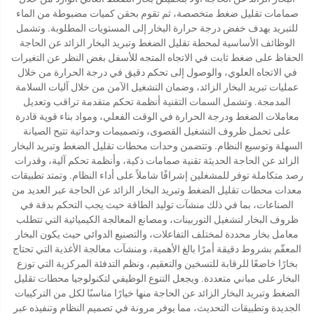
صمامات تقليل ضغط متخصصة، ثم تقوم بحقن كميات مضبوطة من الماء
للتبريد بهدف خفض درجة حرارة البخار إلى المستويات المطلوبة. وتشمل
الوظائف الأساسية لمحطة تقليل الضغط وتبريد البخار الزائد عن الحاجة
الحفاظ على ضغط ثابت في الاتجاه المتجه للأسفل بغض النظر عن التغيرات
في الاتجاه العلوي، والوصول إلى تحكم دقيق في درجة الحرارة من خلال
عمليات تبريد البخار الزائد، وضمان التشغيل الآمن من خلال آليات السلامة
المدمجة. وتشمل السمات التقنية أنظمة تحكم متقدمة تراقب وتعديل
معاملات الضغط ودرجة الحرارة في الوقت الفعلي، ومواد بناء قوية قادرة
على تحمل ظروف التشغيل القصوى، وتصميمات وحداتية تتيح الصيانة
السهلة وتوسيع النظام. وتتضمن وحدات محطات تقليل الضغط وتبريد البخار
الزائد عن الحاجة الحديثة تقنية صمامات ذكية، وأنظمة تحكم آلية، وقدرات
رصد متكاملة توفر للمشغلين إشرافًا شاملاً على أداء النظام. وتمتد تطبيقات
معدات محطات تقليل الضغط وتبريد البخار الزائد عن الحاجة عبر العديد من
الصناعات، بما في ذلك منشآت توليد الطاقة حيث يجب التحكم بدقة في
ظروف البخار لتشغيل التوربينات، ومصانع المعالجة الكيميائية التي تتطلب
معامل بخار محددة لمختلف التفاعلات، والتصنيع الدوائي حيث يكون البخار
المعقّم بشروط دقيقة أمرًا بالغ الأهمية، ومنشآت معالجة الأغذية التي تحتاج
بخارًا خاضعًا للرقابة للتسخين والتعقيم، ونظم التدفئة المركزية التي توزع
البخار على مباني متعددة. ويجعل التنوع الوظيفي لتكنولوجيا محطات تقليل
الضغط وتبريد البخار الزائد عن الحاجة منها خيارًا مناسبًا لكل من التركيبات
الجديدة وتطبيقات التحديث، مما يوفر مرونة في تصميم النظام وتنفيذه عبر