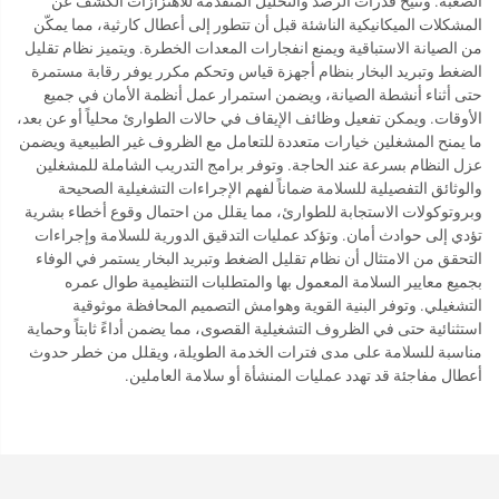
الصعبة. وتتيح قدرات الرصد والتحليل المتقدمة للاهتزازات الكشف عن
المشكلات الميكانيكية الناشئة قبل أن تتطور إلى أعطال كارثية، مما يمكّن
من الصيانة الاستباقية ويمنع انفجارات المعدات الخطرة. ويتميز نظام تقليل
الضغط وتبريد البخار بنظام أجهزة قياس وتحكم مكرر يوفر رقابة مستمرة
حتى أثناء أنشطة الصيانة، ويضمن استمرار عمل أنظمة الأمان في جميع
الأوقات. ويمكن تفعيل وظائف الإيقاف في حالات الطوارئ محلياً أو عن بعد،
ما يمنح المشغلين خيارات متعددة للتعامل مع الظروف غير الطبيعية ويضمن
عزل النظام بسرعة عند الحاجة. وتوفر برامج التدريب الشاملة للمشغلين
والوثائق التفصيلية للسلامة ضماناً لفهم الإجراءات التشغيلية الصحيحة
وبروتوكولات الاستجابة للطوارئ، مما يقلل من احتمال وقوع أخطاء بشرية
تؤدي إلى حوادث أمان. وتؤكد عمليات التدقيق الدورية للسلامة وإجراءات
التحقق من الامتثال أن نظام تقليل الضغط وتبريد البخار يستمر في الوفاء
بجميع معايير السلامة المعمول بها والمتطلبات التنظيمية طوال عمره
التشغيلي. وتوفر البنية القوية وهوامش التصميم المحافظة موثوقية
استثنائية حتى في الظروف التشغيلية القصوى، مما يضمن أداءً ثابتاً وحماية
مناسبة للسلامة على مدى فترات الخدمة الطويلة، ويقلل من خطر حدوث
أعطال مفاجئة قد تهدد عمليات المنشأة أو سلامة العاملين.