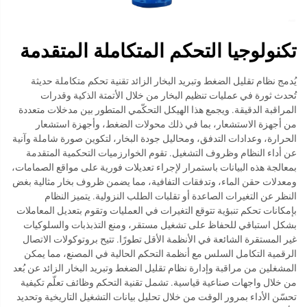
تكنولوجيا التحكم المتكاملة المتقدمة
يُدمج نظام تقليل الضغط وتبريد البخار الزائد تقنية تحكم متكاملة حديثة
تُحدث ثورة في عمليات تنظيم البخار من خلال الأتمتة الذكية وقدرات
المراقبة الدقيقة. ويجمع هذا الهيكل التحكّمي المتطور بين مدخلات متعددة
من أجهزة الاستشعار، بما في ذلك محولات الضغط، وأجهزة استشعار
الحرارة، وعدادات التدفق، ومحاليل جودة البخار، لتكوين صورة شاملة وآنية
عن أداء النظام وظروف التشغيل. تقوم الخوارزميات التحكمية المتقدمة
بمعالجة هذه البيانات باستمرار لإجراء تعديلات فورية على مواقع الصمامات،
ومعدلات حقن الماء، وتدفقات التفافية، مما يضمن ظروف بخار مثالية بغض
النظر عن التغيرات الصاعدة أو تقلبات الطلب النزولية. يتميز النظام
بإمكانات تحكم تنبؤية تتوقع التغيرات في العمليات وتقوم بتعديل المعاملات
بشكل استباقي للحفاظ على تشغيل مستقر، ومنع التذبذبات والسلوكيات
غير المستقرة الشائعة في الأنظمة الأقل تطورًا. تتيح بروتوكولات الاتصال
الرقمية التكامل السلس مع أنظمة التحكم الحالية في المصنع، مما يمكن
المشغلين من مراقبة وإدارة نظام تقليل الضغط وتبريد البخار الزائد عن بُعد
من خلال واجهات صناعية قياسية. تشمل تقنية التحكم وظائف تعلّم تكيفية
تحسّن الأداء بمرور الوقت من خلال تحليل بيانات التشغيل التاريخية وتحديد