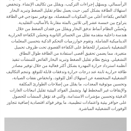
الرأسمالي، ويسهّل إجراءات التركيب، ويقلل من تكاليف الإنشاء. وتنخفض
استهلاك الطاقة بشكل كبير، حيث يعمل نظام تقليل الضغط وتبريد البخار
الفائض بكفاءة أعلى من المكونات المنفصلة، مع توفير نموذجي في الطاقة
يتراوح بين خمسة عشر إلى ثلاثين بالمئة مقارنةً بالأساليب التقليدية.
ويُحسِّن النظام أنماط تدفق البخار ويقلل من فقدان الضغط من خلال
هندسة داخلية متقدمة تقلل من الخسائر الثانوية وتحسّن الكفاءة الحرارية
الديناميكية الشاملة. وتقوم خوارزميات التحكم الذكية بتحسين المعلمات
التشغيلية باستمرار للحفاظ على الكفاءة القصوى تحت ظروف تحميل
متغيرة، مما يضمن تحقيق أقصى استفادة من الطاقة طوال النطاق
التشغيلي. ويتيح نظام تقليل الضغط وتبريد البخار الفائض للمنشآت تنفيذ
أنظمة استرداد حرارة المهدرة بشكل أكثر فعالية من خلال توفير مصادر
طاقة حرارية ثابتة عند درجات حرارة وتدفقات قابلة للتوقع. وتنجم التكاليف
التشغيلية المنخفضة عن استهلاك أقل للوقود، وانخفاض نفقات الصيانة،
وتحسين موثوقية المعدات، ما يقلل من إصلاحات الطوارئ المكلفة
والإيقافات غير المخطط لها. وتشمل الفوائد البيئية تقليل انبعاثات الغازات
الدفيئة وتحسين مؤشرات الاستدامة، والتي قد تؤهل المنشآت للحصول
على حوافز بيئية واعتمادات تنظيمية، ما يوفر فوائد اقتصادية إضافية تتجاوز
الوفورات التشغيلية المباشرة.