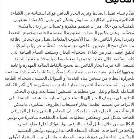
يُقدِّم نظام تقليل الضغط وتبريد البخار الفائض فوائد استثنائية في الكفاءة
الطاقوية وتقليل التكاليف، مما يؤثر بشكل كبير على الاقتصاد التشغيلي
للمنشآت من خلال ميزات تصميم مبتكرة وعمليات حرارية ديناميكية
مُحسَّنة. وعلى عكس المعدات التقليدية المنفصلة الخاصة بتخفيض الضغط
وتبريد البخار الفائض، فإن هذا الأسلوب المتكامل يقلل من خسائر الطاقة
من خلال دمج الوظيفتين معًا في حزمة واحدة مُحسَّنة حراريًا ديناميكيًا،
تُحقِّق أقصى قدر من كفاءة استخدام البخار. ويستعيد النظام الطاقة التي
كانت ستُفقد خلال عملية تخفيض الضغط، وذلك باستخدام عملية التمدد
لتشغيل آلية تبريد البخار الفائض، ما يسمح بالتقاط الطاقة المهدرة وإعادة
توجيهها لأغراض مفيدة ضمن العملية. كما تمكِّن إمكانات الاسترداد المتقدمة
للحرارة النظام من تسخين مياه التغذية أو السوائل العملية باستخدام الطاقة
الحرارية المستخلصة أثناء تبريد البخار الفائض، ما يحسّن بشكل أكبر الكفاءة
الشاملة للنظام ويقلل من متطلبات التسخين المساعدة. ويؤدي التحكم
الدقيق في ظروف البخار إلى القضاء على الممارسة الشائعة المتمثلة في
الإفراط في تصميم أنظمة البخار لاستيعاب الظروف المتغيرة، ما يمكن
المنشآت من العمل بأقرب ما يمكن إلى المعايير المثلى وتقليل الهدر في
الطاقة بشكل كبير. وتنعكس متطلبات الصيانة المخفضة مباشرةً في توفير
التكاليف من خلال تقليل أوقات التوقف، واستهلاك أقل للقطع الغيار،
وانخفاض احتياجات العمالة لأنشطة الخدمة الروتينية. ويُلغى التصميم
المتكامل الحاجة إلى عدة قطع من المعدات، ما يقلل من الاستثمار الأولي