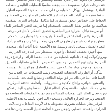
عند درجات حرارة مضبوطة، مما يجعله مناسبًا للعمليات التالية والمعدات
الواقية. ويشتمل الهيكل التكنولوجي على صمامات دقيقة التصميم لتقليل
الضغط تعتمد على آليات التحكم لتحقيق الانخفاض المطلوب في الضغط مع
الحفاظ على خصائص تدفق مستقرة. كما تتكامل مكونات التبريد المتقدمة
بسلاسة مع عناصر تقليل الضغط، باستخدام إما طريقة الحقن المباشر للماء
أو طريقة تبادل الحرارة غير المباشرة لتحقيق التحكم الأمثل في درجة
الحرارة. وتتميز أنظمة تقليل الضغط وتبريده حديثة بخوارزميات تحكم
متطورة تراقب باستمرار ظروف الدخول، ومعايير الخرج، ومقاييس أداء
النظام لضمان تشغيل ثابت. وتشمل هذه الأنظمة عادةً آليات أمان متعددة،
منها أجهزة تخفيف الضغط، وأجهزة استشعار لمراقبة درجة الحرارة،
وبروتوكولات إيقاف تلقائية للحماية من حالات الضغط الزائد أو ارتفاع درجة
الحرارة. ويتيح نهج التصميم الوحدوي التخصيص بناءً على متطلبات التطبيق
المحددة، مع توفر مواد مختلفة في التصنيع للتعامل مع الوسائط المسببة
للتآكل أو الظروف التشغيلية القصوى. وتمتد التطبيقات عبر العديد من
الصناعات، بما في ذلك مرافق توليد الطاقة، ومصانع المعالجة الكيميائية،
والتصنيع الدوائي، وإنتاج الأغذية والمشروبات، وأنظمة التدفئة المركزية.
وفي محطات توليد الطاقة، يمكن لنظام تقليل الضغط وتبريد البخار تمكين
توزيع فعال للبخار إلى المعدات المساعدة مع حماية المكونات الحساسة من
الضغط ودرجة الحرارة العالية. وتستخدم المرافق الكيميائية هذه الأنظمة
لتوفير بخار عمليات بشروط مضبوطة بدقة لأوعية التفاعل، ومبادلات
الحرارة، وأعمدة التقطير. وتجعل مرونة أنظمة تقليل الضغط وتبريدها هذه