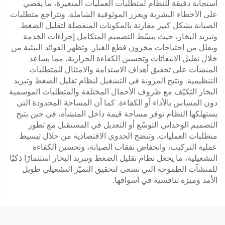
استجابة دقيقة للنظام لمتطلبات العمليات المتغيرة، ما يقضي
على الأخطاء البشرية ويعزز الموثوقية الشاملة. وتتراجع متطلبات
الصيانة بشكل كبير مقارنة بالمكونات المنفصلة لتقليل الضغط
وتبريد البخار، حيث يبسّط التصميم المتكامل إجراءات الخدمة
ويقلل من احتياجات مخزون قطع الغيار. وتظهر الفوائد البيئية من
خلال تقليل الانبعاثات وتحسين الكفاءة الحرارية، مما يساعد
المنشآت على تحقيق أهداف الاستدامة والامتثال للمتطلبات
التنظيمية. وتتيح المرونة في التشغيل لنظام تقليل الضغط وتبريد
البخار التكيّف مع ظروف الأحمال المختلفة والمتطلبات الموسمية
دون المساس بالأداء أو الكفاءة. كما أن المساحة المحدودة التي
يستهلكها النظام توفر مساحة قيمة داخل المنشأة، في حين يتيح
التصميم الوحداتي التوسّع أو التعديل في المستقبل مع تطور
متطلبات العمليات. وتتضح الجدوى الاقتصادية من خلال تبسيط
عملية التركيب، وانخفاض نفقات الصيانة، وتحسين الكفاءة
التشغيلية، ما يجعل نظام تقليل الضغط وتبريد البخار استثمارًا ذكيًا
للمنشآت الطموحة التي تسعى لتحقيق التميّز التشغيلي طويل
الأمد وميزة تنافسية في أسواقها.