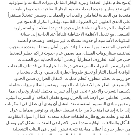
يُدمج نظام تقليل الضغط وتبريد البخار الشامل ميزات السلامة والموثوقية
التي تضع معايير جديدة لمعدات تنظيم البخار الصناعية، حيث يوفر طبقات
متعددة من الحماية للعاملين والمعدات والعمليات، ويضمن تشغيلاً مستقراً
على المدى الطويل في الظروف القاسية. ويُلغي التكرار المدمج عبر
المكونات الحرجة لأي نقطة فشل وحيدة قد تهدد السلامة أو استمرارية
التشغيل، مع تفعيل الأنظمة الاحتياطية تلقائياً عند الحاجة إلى صيانة
المكونات الأساسية أو حدوث مشكلات غير متوقعة. وتستخدم أنظمة
التخفيف المتقدمة من الضغط الزائد أجهزة أمان مستقلة متعددة تستجيب
لمختلف سيناريوهات الفشل، مما يضمن عدم حدوث تراكم خطير للضغط
حتى في أشد الظروف اضطراباً. وتحمي آليات الحماية من الصدمات
الحرارية من التغيرات السريعة في درجات الحرارة التي قد تتلف المعدات
الواقعة أسفل التيار أو تخلق ظروفاً خطرة للعاملين، وذلك باستخدام
خوارزميات تحكم متطورة تُنظم عمليات الانتقال الحراري ضمن الحدود
الآمنة بغض النظر عن الاضطرابات العلوية. ويتضمن النظام ميزات شاملة
لكشف التسرب والاحتواء تحدد فوراً أي تسرب محتمل للبخار وتعزله، مما
يحمي العاملين من الإصابات بالحرق ويمنع فقدان الطاقة أو التسرب البيئي.
وتضمن مبادئ التصميم المضمنة ضد الفشل أن يؤدي أي عطل في المكونات
إلى حالة إيقاف آمنة بدلاً من حالة تشغيل خطرة، مع توفير صمامات عزل
تلقائية وأنظمة تفريغ طارئة لطبقات حماية متعددة. كما أن المواد المقاومة
للتآكل والطلاءات الواقية تمدد العمر الافتراضي للمعدات بشكل كبير وتقلل
من خطر حدوث أعطال مفاجئة نتيجة تدهور المواد في البيئات التشغيلية