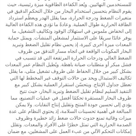
للمستخدمين النهائيين. ويُعد الكفاءة الطاقوية ميزة رئيسية، حيث
يقوم النظام بتحسين استخدام البخار من خلال التحكم الدقيق في
متغيرات الضغط ودرجة الحرارة، مما يقلل الهدر ويعظّم استرداد
الطاقة الحرارية طوال العملية. وعادةً ما تؤدي هذه الكفاءة العالية
إلى انخفاض ملموس في استهلاك الوقود وتكاليف التشغيل، ما
يوفر عائدًا سريعًا على الاستثمار لمشغلي المنشآت. ويمثل حماية
المعدات ميزة أخرى كبيرة، إذ يحمي نظام تقليل الضغط وتبريد
البخار المكونات الواقعة في اتجاه مسار التدفق من ظروف
الضغط العالي ودرجات الحرارة المرتفعة التي قد تتسبب في
فشل مبكر أو متطلبات صيانة باهظة. ويُطيل النظام عمر المعدات
بشكل كبير من خلال الحفاظ على ظروف تشغيل مثلى، ما يقلل
تكاليف الاستبدال ويحد من حالات التوقف غير المخطط لها التي
تعطل جداول الإنتاج. ويتحسّن استقرار العملية بشكل كبير مع
التنفيذ السليم لنظام تقليل الضغط وتبريد البخار، حيث تتيح
ظروف البخار المستقرة تحكمًا أفضل في عمليات التصنيع، مما
يؤدي إلى تحسين جودة المنتج وتقليل إنتاج النفايات. ولا يمكن
المبالغة في أهمية تحسينات السلامة، إذ يحتوي النظام على عدة
ميزات وقائية تمنع حدوث حالات ضغط زائد خطيرة وظروف
الصدمة الحرارية التي تمثل خطرًا على الأفراد والمعدات. وتقلل
إمكانات التحكم الآلي من عبء العمل على المشغلين، مع ضمان