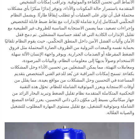
الأنماط التي تحسن الكفاءة والموثوقية. وتراقب إمكانات التشخيص
المتقدمة باستمرار حالة المكونات والأداء، وتوفر إنذارًا مبكرًا بأي مشكلات
محتملة قبل أن تؤثر على العمليات أو تتطلب إيقافًا طارئًا. ويشمل النظام
التحكّمي المتكامل إدارة شاملة للإنذارات مع نقاط ضبط قابلة للتخصيص
وإجراءات تصعيد، مما يضمن الاستجابة المناسبة للظروف غير الطبيعية مع
تقليل الإنذارات الكاذبة التي قد تُفقد حساسية المشغلين. تم دمج قفل
الأمان وآليات الفشل الآمن داخل المنطق التحكّمي، حيث يقوم النظام تلقائيًا
بحماية نفسه والمعدات النزولية من الظروف الضارة المحتملة مثل فروق
الضغط المفرطة أو الصدمات الحرارية. ويوفر واجهة الإنسان-الآلة سهلة
الاستخدام وصولاً بديهيًا إلى معلومات النظام، والبيانات المرصودة،
ومعاملات التهيئة، مما يمكن المشغلين من تحسين الأداء وحل المشكلات
بكفاءة. تسمح إمكانات المراقبة عن بُعد للدعم الفني المتخصص بتقديم
المساعدة في التحسين وحل المشكلات من مواقع بعيدة، مما يقلل من
أوقات الاستجابة ويعزز الموثوقية الشاملة للنظام. تحوّل هذه التقنية
التحكمية المتكاملة المتقدمة نظام تقليل الضغط وتبريد البخار الزائد من
جهاز ميكانيكي بسيط إلى مكوّن ذكي ذاتي التحسين، يعزز كفاءة المصنع
الشاملة وموثوقية التشغيل، مع تقليل مستوى المهارة المطلوب للتشغيل
والصيانة الفعّالة.