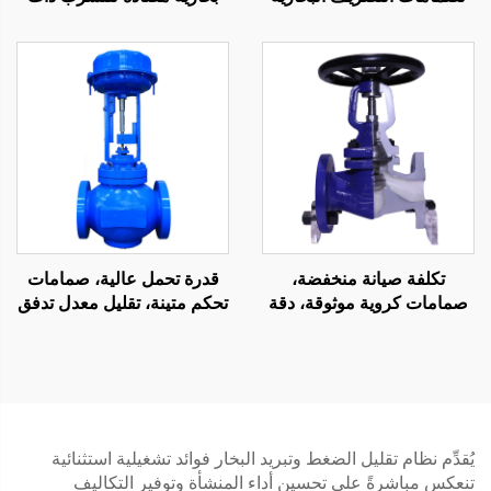
كرات عوامة ذات إزاحة كبيرة
إزاحة كبيرة، صمامات عوامة
وإغلاق جيد
كروية بالذراع الآلية آمنة
وموثوقة
تكلفة صيانة منخفضة،
قدرة تحمل عالية، صمامات
صمامات كروية موثوقة، دقة
تحكم متينة، تقليل معدل تدفق
عالية، صمام كروي بمقعد بيلو
السوائل، صمام تحكم شبكي
متعدد الطيات
للنفط والغاز
يُقدِّم نظام تقليل الضغط وتبريد البخار فوائد تشغيلية استثنائية
تنعكس مباشرةً على تحسين أداء المنشأة وتوفير التكاليف