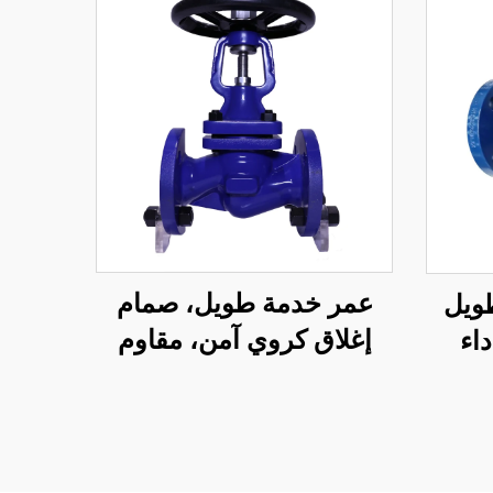
عمر خدمة طويل، صمام
ويل
إغلاق كروي آمن، مقاوم
داء
للتآكل، صمام كروي بمقعد
بخار
بيلو متعدد الطيات
ينة