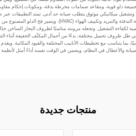
ة تجميعة دلو قوية، ومقاعد صمامات مخرطة بدقة، ومكونات إحكام مقاو
يل ميكانيكي موثوق يتطلب صيانة حد أدنى. تمتد التطبيقات عبر صناعا
والمشروبات، والتصنيع الدوائي، وتوليد الطاقة، وأنظمة التدفئة وا
همية لكفاءة التشغيل. وتجعله مرونته مناسبًا لظروف البخار الساخن جدًا،
ي ظل ظروف تحميل مختلفة، بدءًا من أحمال المكثّف الخفيفة أثناء التشغ
أسيًا، بما يتناسب مع تخطيطات الأنابيب المختلفة والقيود المكانية. ويقد
لصيانة والأعطال في النظام، ويضمن في الوقت نفسه أداءً أمثل لأنظمة ا
منتجات جديدة