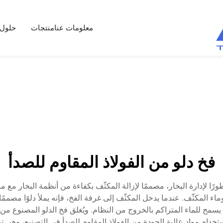
معلومات عنا
منتجات
حلول
فخ دلو من الفولاذ المقاوم للصدأ
طورًا لإدارة البخار، مصممًا لإزالة المكثّف بكفاءة من أنظمة البخار مع 
وماء المكثّف. عندما يدخل المكثّف إلى غرفة الفخ، فإنه يملأ دلوًا مصممً
ح للماء المتراكم بالخروج من النظام. ويُغلق فخ الدلو المصنوع من الفو
خدام مواد عالية الجودة من الفولاذ المقاوم للصدأ في التصنيع، وهي توف