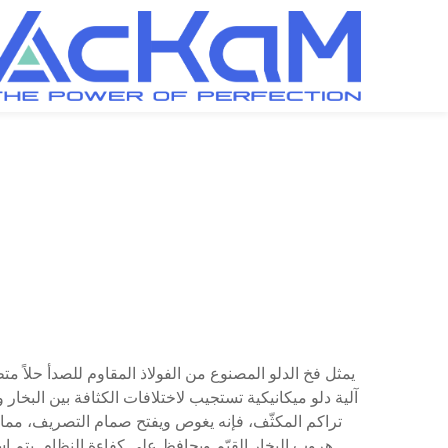
يمثل فخ الدلو المصنوع من الفولاذ المقاوم للصدأ حلاً مت
آلية دلو ميكانيكية تستجيب لاختلافات الكثافة بين البخار 
تراكم المكثّف، فإنه يغوص ويفتح صمام التصريف، مما يسم
هروب البخار القيّم ويحافظ على كفاءة النظام. يتم است