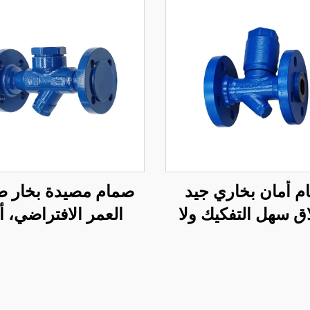
صمام مصيدة بخار ط
م أمان بخاري جيد
العمر الافتراضي، أ
اق سهل التفكيك ولا
تنظيف ذاتي، مصيدة 
بسهولة ومصائد بخار
ديناميكية حرارية مت
حرارية