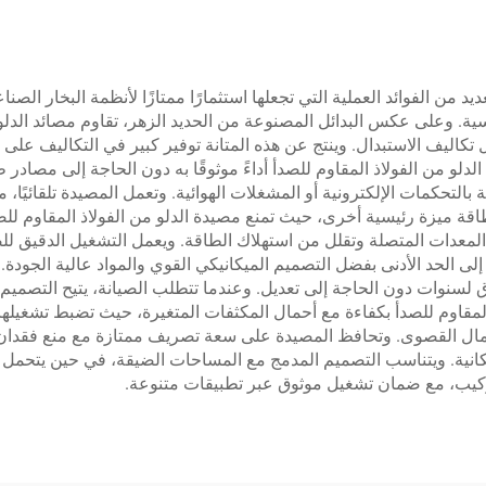
يد من الفوائد العملية التي تجعلها استثمارًا ممتازًا لأنظمة البخار الصنا
اسية. وعلى عكس البدائل المصنوعة من الحديد الزهر، تقاوم مصائد الدلو 
ل تكاليف الاستبدال. وينتج عن هذه المتانة توفير كبير في التكاليف ع
لدلو من الفولاذ المقاوم للصدأ أداءً موثوقًا به دون الحاجة إلى مصادر
التحكمات الإلكترونية أو المشغلات الهوائية. وتعمل المصيدة تلقائيًا، 
قة ميزة رئيسية أخرى، حيث تمنع مصيدة الدلو من الفولاذ المقاوم للص
 المعدات المتصلة وتقلل من استهلاك الطاقة. ويعمل التشغيل الدقيق ل
إلى الحد الأدنى بفضل التصميم الميكانيكي القوي والمواد عالية الجودة. 
ق لسنوات دون الحاجة إلى تعديل. وعندما تتطلب الصيانة، يتيح التصمي
لمقاوم للصدأ بكفاءة مع أحمال المكثفات المتغيرة، حيث تضبط تشغيلها ت
أحمال القصوى. وتحافظ المصيدة على سعة تصريف ممتازة مع منع فقدان البخ
لمكانية. ويتناسب التصميم المدمج مع المساحات الضيقة، في حين يتحمل ا
تركيب، مع ضمان تشغيل موثوق عبر تطبيقات متنوعة.