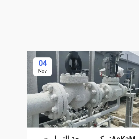
04
Nov
AcKaM: ركوب موجة التريليون