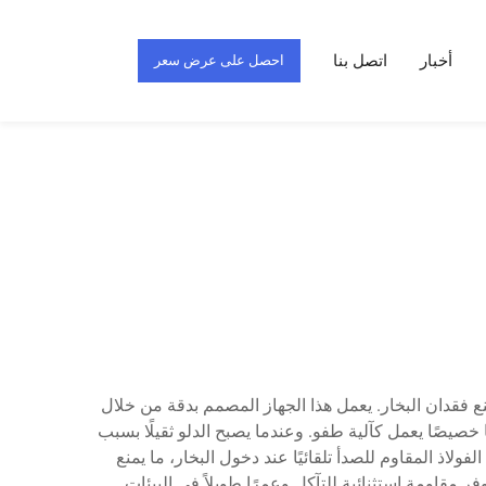
أخبار
اتصل بنا
احصل على عرض سعر
منع فقدان البخار. يعمل هذا الجهاز المصمم بدقة من خلال
ا خصيصًا يعمل كآلية طفو. وعندما يصبح الدلو ثقيلًا بسبب
لاذ المقاوم للصدأ تلقائيًا عند دخول البخار، ما يمنع
ر مقاومة استثنائية للتآكل وعمرًا طويلاً في البيئات