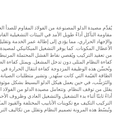
يُقدِّم مصيدة الدلو المصنوعة من الفولاذ المقاوم للصدأ العد
مقاومة التآكل أداءً طويل الأمد في البيئات التشغيلية الق
والإجهاد الحراري، مما يؤدي إلى إطالة عمر الخدمة وتقلي
الأعطال المكونات. كما يوفر التشغيل الميكانيكي لمصيدة ا
من تعقيد التركيب ويُقصي نقاط الفشل المحتملة المرتبطة ب
كفاءة النظام المثلى دون تدخل المشغل. ويمثل كفاءة الطا
وتُحسِّن هذه الوظيفة المزدوجة كفاءة انتقال الحرارة في
الطاقة القيّمة التي كانت ستُهدر. وتشير متطلبات الصيانة 
والتَرَسُّب، في حين يعمل هيكل الدلو البسيط بشكل موثو
يقلل من توقف النظام. وتتعامل مصيدة الدلو من الفولاذ ا
أداءً ثابتًا أثناء بدء التشغيل والتشغيل العادي وظروف ال
التركيب التكيف مع تكوينات الأنابيب المختلفة والقيود ا
وتُبسّط هذه المرونة تصميم النظام وتقلل من تكاليف ال