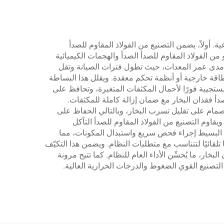
عية. أولاً، يضمن التصنيع من الفولاذ المقاوم للصدأ
من الفولاذ المقاوم للصدأ الصدأ والهجمات الكيميائية
لى مدى عمر المعدات، حيث تطول فترات الصيانة وتقل
 طاقة خارجية أو أنظمة تحكم معقدة. ويقلل هذا البساطة
مستجيبة فورًا لأحمال المكثفات المتغيرة، وتحافظ على
دأ فقدان البخار مع ضمان إزالة كاملة للمكثفات.
لصمام على تقليل تسرب البخار، وبالتالي الحفاظ على
ويقاوم التصنيع من الفولاذ المقاوم للصدأ التآكل
م البسيط إجراء فحص سريع واستبدال المكونات، مما
لقائيًا لتتناسب مع متطلبات النظام. ويضمن هذا التكيّف
ار، ما يُحسِّن الأداء العام للنظام. كما تتيح مرونة
لتصنيع القوي الضغوط والدرجات الحرارية العالية.