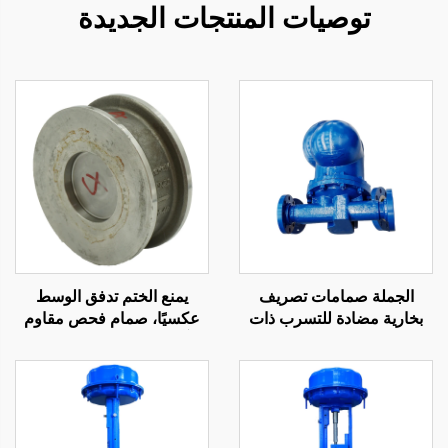
توصيات المنتجات الجديدة
الجملة صمامات تصريف
يمنع الختم تدفق الوسط
بخارية مضادة للتسرب ذات
عكسيًا، صمام فحص مقاوم
إزاحة كبيرة، صمامات عوامة
للتآكل، سهل التفكيك، صمام
كروية بالذراع الآلية آمنة
فحص من النوع الرقائقي
وموثوقة