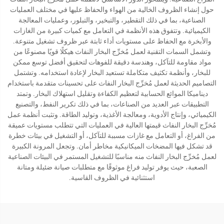
حول إنشاء الظروف الخالية من الهواء والحفاظ عليها في مختلف العمليات
الصناعية، بما في ذلك التقطير، والتبخير، والتبلور، وعمليات المعالجة
الكيميائية. وتتفوق هذه الأنظمة في التعامل مع كميات كبيرة من الغازات
والأبخرة مع الحفاظ على مستويات أداء ثابتة عبر ظروف تشغيل متنوعة.
وتشمل السمات التقنية لعمل مُخرِّج البخار النفاث هيكلًا قويًا مصنوعًا من
مواد مقاومة للتآكل، وهندسة دقيقة للفوهات لتحقيق أفضل توسع ممكن
للبخار، وأنظمة تكثيف متكاملة تستعيد البخار لإعادة استخدامه. وتشتمل
التصاميم الحديثة لعمل مُخرِّج البخار النفاث على تحسينات متقدمة باستخدام
ديناميكا الموائع الحسابية لتعظيم الكفاءة وتقليل استهلاك البخار. وتمتد
التطبيقات عبر العديد من الصناعات، بما في ذلك تكرير النفط، والتصنيع
الكيميائي، وإنتاج الأدوية، ومعالجة الأغذية، وتوليد الطاقة. وتثبت أنظمة عمل
مُخرِّج البخار النفاث قيمتها العالية في العمليات التي تتطلب مستويات عميقة
من الفراغ، أو التعامل مع غازات مسببة للتآكل، أو التشغيل في بيئات خطرة
قد تشكل فيها المضخات الميكانيكية مخاطر أمان. وتجعل المرونة الكبيرة
لعمل مُخرِّج البخار النفاث منه مناسبًا للتشغيل المستمر في البيئات الصناعية
الصعبة، حيث يوفر توليد فراغ موثوقًا مع متطلبات صيانة ضئيلة ومتانة
استثنائية في الظروف القاسية.