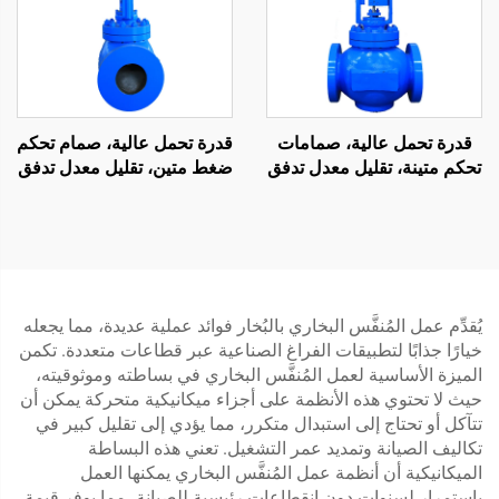
قدرة تحمل عالية، صمامات
قدرة تحمل عالية، صمام تحكم
تحكم متينة، تقليل معدل تدفق
ضغط متين، تقليل معدل تدفق
السوائل، صمام تحكم شبكي
السوائل، صمام تحكم شبكي
للنفط والغاز
للصناعات المعدنية والصلب
يُقدِّم عمل المُنفَّس البخاري بالبُخار فوائد عملية عديدة، مما يجعله
خيارًا جذابًا لتطبيقات الفراغ الصناعية عبر قطاعات متعددة. تكمن
الميزة الأساسية لعمل المُنفَّس البخاري في بساطته وموثوقيته،
حيث لا تحتوي هذه الأنظمة على أجزاء ميكانيكية متحركة يمكن أن
تتآكل أو تحتاج إلى استبدال متكرر، مما يؤدي إلى تقليل كبير في
تكاليف الصيانة وتمديد عمر التشغيل. تعني هذه البساطة
الميكانيكية أن أنظمة عمل المُنفَّس البخاري يمكنها العمل
باستمرار لسنوات دون انقطاعات رئيسية للصيانة، مما يوفر قيمة