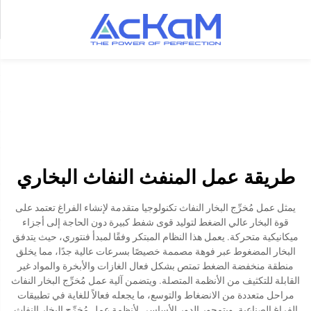
طريقة عمل المنفث النفاث البخاري
يمثل عمل مُخرِّج البخار النفاث تكنولوجيا متقدمة لإنشاء الفراغ تعتمد على
قوة البخار عالي الضغط لتوليد قوى شفط كبيرة دون الحاجة إلى أجزاء
ميكانيكية متحركة. يعمل هذا النظام المبتكر وفقًا لمبدأ فنتوري، حيث يتدفق
البخار المضغوط عبر فوهة مصممة خصيصًا بسرعات عالية جدًا، مما يخلق
منطقة منخفضة الضغط تمتص بشكل فعال الغازات والأبخرة والمواد غير
القابلة للتكثيف من الأنظمة المتصلة. ويتضمن آلية عمل مُخرِّج البخار النفاث
مراحل متعددة من الانضغاط والتوسع، ما يجعله فعالاً للغاية في تطبيقات
الفراغ الصناعية. ويتمحور الدور الأساسي لأنظمة عمل مُخرِّج البخار النفاث