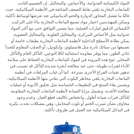
المواد الكيميائية العدوانية، والأحماض، والمحاليل. إن التصميم الثابت
للمانعات البخارية يلغي نقاط الضعف الشائعة في الأنظمة الميكانيكية، حيث
غالبًا ما تفشل المحاور الدوارة والختم الديناميكي عند تعرضها لوسائط تآكلية.
ويمكن للمهندسين اختيار مواد تصنيع المانعات البخارية بناءً على التركيب
الكيميائي الدقيق لتيارات العملية، مما يضمن التوافق حتى مع أكثر المواد
عدوانية مثل الأحماض المركزة، والمحاليل القلوية، والمحاليل العضوية.
يمكن بطانة الأسطح الداخلية لأنظمة المانعات البخارية بطبقات خاصة أو
تصنيعها من سبائك نادرة مثل هاستيلوي، وإنكونيل، أو الصلب المقاوم للصدأ
ثنائي الطور، مما يوفر مقاومة استثنائية لكلا النوعين: التآكل العام والتآكل
المحلي. تتيح هذه المرونة في المواد للمانعات البخارية الحفاظ على سلامة
الأداء لفترات طويلة، حتى عند معالجة أبخرة شديدة التآكل قد تتسبب في
تدهور تقنيات الفراغ الأخرى بسرعة. كما أن غياب المزلقات في أنظمة
المانعات البخارية يلغي مخاطر التلوث التي تعاني منها الأنظمة الميكانيكية،
ويضمن نقاء المنتج في التطبيقات الحساسة مثل تخليق الأدوية أو عمليات
معالجة الأغذية. وتشمل مزايا الصيانة لأنظمة المانعات البخارية المقاومة
للتآكل فترات صيانة أطول، وانخفاض تكاليف قطع الغيار، وعدم وجود
مخاوف بشأن تسرب الختم أو تلوث المحامل، وهي مشكلات تحدث بكثرة
في البدائل الميكانيكية عند العمل في ظروف تآكلية.