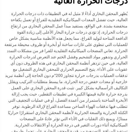
درجات الحرارة العالية
يُظهر المحقن البخاري أداءً لا مثيل له في التطبيقات ذات درجات الحرارة
العالية، حيث تفشل المعدات الميكانيكية التقليدية للفراغ أو تعمل بكفاءة
منخفضة بشدة. في الواقع، يستفيد مبدأ عمل المحقن البخاري من ارتفاع
درجات الحرارة، إذ تؤدي درجات حرارة البخار الأعلى إلى زيادة القوة
الدافعة المتاحة لتوليد الفراغ، مما يجعل هذه الأنظمة مناسبة بشكل خاص
للعمليات التي تنطوي على غازات ساخنة أو أبخرة أو ظروف محيطة مرتفعة
الحرارة. تعاني المضخات الميكانيكية التقليدية للفرا فر من مشكلات التمدد
الحراري وتدهور مواد التشحيم وفشل الختم عند التعرض لدرجات الحرارة
العالية، في حين تزدهر أنظمة المحقن البخاري في هذه الظروف دون أي
عقوبات على الأداء. يتيح التصميم الحراري للمحقن البخاري التشغيل مع
تدفقات العمليات بدرجات حرارة تتجاوز 200°م دون الحاجة إلى أنظمة تبريد
خارجية أو معدات خفض درجة الحرارة، ما يبسط متطلبات التركيب ويقلل
التكاليف الرأسمالية بشكل كبير. تثبت قدرة المحقن البخاري على العمل
بدرجة حرارة عالية قيمتها الكبيرة في تطبيقات التقطير، حيث يجب إزالة
الأبخرة الساخنة باستمرار من أعمدة الفصل، أو في عمليات التجفيف التي
تتطلب فيها تدفقات الهواء الساخن مساعدة الفراغ لإزالة الرطوبة. توفر
الكتلة الحرارية والسعة الحرارية لأنظمة المحقن البخاري استقرارًا حراريًا
ممتازًا، ويمنع ذلك التقلبات في الأداء التي تؤثر عادةً على المضخات
الميكانيكية أثناء دورات التغير في درجة الحرارة أو الانتقالات الحرارية.
تستفيد المرافق التصنيعية من قدرة المحقن البخاري على تحمل ظروف