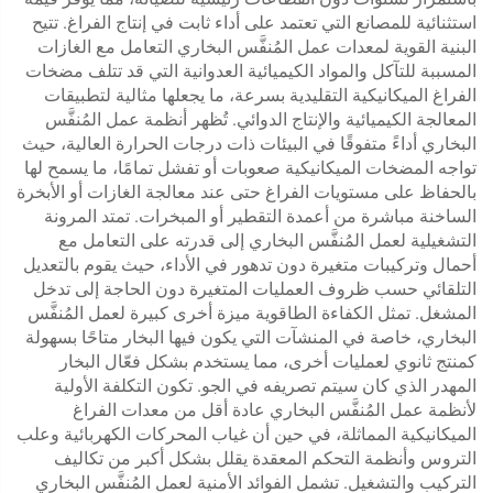
استثنائية للمصانع التي تعتمد على أداء ثابت في إنتاج الفراغ. تتيح
البنية القوية لمعدات عمل المُنفَّس البخاري التعامل مع الغازات
المسببة للتآكل والمواد الكيميائية العدوانية التي قد تتلف مضخات
الفراغ الميكانيكية التقليدية بسرعة، ما يجعلها مثالية لتطبيقات
المعالجة الكيميائية والإنتاج الدوائي. تُظهر أنظمة عمل المُنفَّس
البخاري أداءً متفوقًا في البيئات ذات درجات الحرارة العالية، حيث
تواجه المضخات الميكانيكية صعوبات أو تفشل تمامًا، ما يسمح لها
بالحفاظ على مستويات الفراغ حتى عند معالجة الغازات أو الأبخرة
الساخنة مباشرة من أعمدة التقطير أو المبخرات. تمتد المرونة
التشغيلية لعمل المُنفَّس البخاري إلى قدرته على التعامل مع
أحمال وتركيبات متغيرة دون تدهور في الأداء، حيث يقوم بالتعديل
التلقائي حسب ظروف العمليات المتغيرة دون الحاجة إلى تدخل
المشغل. تمثل الكفاءة الطاقوية ميزة أخرى كبيرة لعمل المُنفَّس
البخاري، خاصة في المنشآت التي يكون فيها البخار متاحًا بسهولة
كمنتج ثانوي لعمليات أخرى، مما يستخدم بشكل فعّال البخار
المهدر الذي كان سيتم تصريفه في الجو. تكون التكلفة الأولية
لأنظمة عمل المُنفَّس البخاري عادة أقل من معدات الفراغ
الميكانيكية المماثلة، في حين أن غياب المحركات الكهربائية وعلب
التروس وأنظمة التحكم المعقدة يقلل بشكل أكبر من تكاليف
التركيب والتشغيل. تشمل الفوائد الأمنية لعمل المُنفَّس البخاري