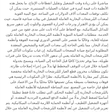
مباشرةً على زيادة وقت التشغيل وتقليل انقطاعات الإنتاج، ما يجعل هذه
الأنظمة ذات قيمة كبيرة في عمليات العمليات المستمرة، حيث يمكن أن
تكلف توقفات المعدات آلاف الدولارات في الساعة. تتيح البنية القوية
لمعدات المُرشحات البخارية العاملة التشغيل في بيئات صناعية قاسية، حيث
يمكن أن يؤدي الاهتزاز ودرجات الحرارة القصوى والتلوث إلى تدهور سريع
للبدائل الميكانيكية، مع الحفاظ على أداء ثابت على مدى عقود من عمر
الخدمة. متطلبات الصيانة التنبؤية لأنظمة المُرشحات البخارية العاملة تكون
ضئيلة للغاية، وغالبًا ما تقتصر على الفحص الدوري لهندسة الفوهة وأنظمة
إمداد البخار، مما يلغي الحاجة إلى معدات المراقبة والتشخيص المعقدة
المطلوبة لبرامج صيانة المضخات الميكانيكية. إن غياب مكونات التآكل في
المُرشحات البخارية العاملة يعني أن تدهور الأداء يحدث تدريجيًا على فترات
طويلة، مما يوفر تحذيرًا كافيًا قبل الحاجة إلى الصيانة، ويسمح بجدولة
الصيانة خلال فترات التوقف المخطط لها بدلاً من إجراء إصلاحات طارئة.
تكون متطلبات مخزون قطع الغيار للمُرشحات البخارية العاملة مخفضة
بشكل كبير مقارنةً بالأنظمة الميكانيكية، نظرًا لأن المكونات الرئيسية هي
فوهات ومخففات بسيطة يمكن تصنيعها غالبًا محليًا بدلًا من الاعتماد على
قطع غيار خاصة من المصنع. تمتد البساطة التشغيلية للأنظمة العاملة
بالمُرشحات البخارية إلى أنظمة التحكم، التي تتطلب عادةً فقط تنظيمًا
أساسيًا لضغط البخار بدلًا من أنظمة الدفع المتغيرة الترددية المعقدة، أو
أجهزة التشغيل اللطيف، أو أنظمة الحماية اللازمة للمعدات الميكانيكية. يتم
تعزيز قدرات التشغيل عن بُعد لأنظمة المُرشحات البخارية العاملة من خلال