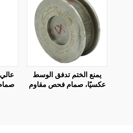
يمنع الختم تدفق الوسط
عالي 
عكسيًا، صمام فحص مقاوم
صمام
للتآكل، سهل التفكيك، صمام
سهلة،
فحص من النوع الرقائقي