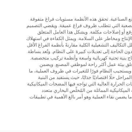
صانع الصناعية. تحقق هذه الأنظمة مستويات فراغ متفوقة
بقي مطلق، مما يجعلها مثالية للتطبيقات الصعبة التي تتطلب ظروف فراغ عميقة. ويقضي التصميم
قع أو إصلاحات مكلفة. ويشكل هذا العامل المتعلق
لإنتاج ومخاطر على السلامة. ويمثل الكفاءة في استهلاك
التكاليف التشغيلية الكلية مقارنةً بأنظمة الفراغ الأقل
دون الحاجة إلى تعديلات كبيرة على النظام. وتُعد بساطة
تاج بنية تحتية كهربائية واسعة وأنظمة تركيب متخصصة.
 يخلق بيئة عمل أكثر راحة لموظفي المصنع. ويضمن
. ويستجيب النظام فورًا للتغيرات في ظروف العملية، ما
احل حلًا اقتصاديًا جذابًا، حيث يستفيد من البنية
ات الحرارة العالية التي تواجه فيها المضخات الميكانيكية
مقارنةً بالأنظمة الميكانيكية المماثلة من المُخلّص البخاري متعدد
 يضمن نقاء العملية وهو أمر بالغ الأهمية في تطبيقات