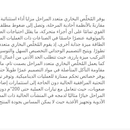
يوفر المُخلّص البخاري متعدد المراحل مزايا أداء استثنائ
القوي تمامًا على أي أجزاء متحركة، ما يقلل احتياجات ا
بالموثوقية عنصرًا حاسمًا في الصناعات ذات العمليات ال
الطاقة ميزة جذابة أخرى، إذ يقوم المُخلّص البخاري متعدد 
تطورًا. ويتيح التصميم الوحداتي التخصيص السهل والتوسيع 
التركيب ميزة بارزة، حيث تتطلب الحد الأدنى من أعمال ال
كما يعمل المُخلّص البخاري متعدد المراحل بصمت تام، ما 
مقاومة التآكل المتأصلة في مواد التصميم عمرًا طويلاً حت
يوفر خصائص تحكم ممتازة للعمليات الديناميكية. وتوفر توا
التحتية المرافقية الحالية دون الحاجة إلى استثمارات إضافي
صعوبات، ح
المراحل خيارًا مثاليًا لدمجه في المنشآت الحالية ذات ا
الأدوية وتجهيز الأغذية حيث لا يمكن المساس بجودة المنتج