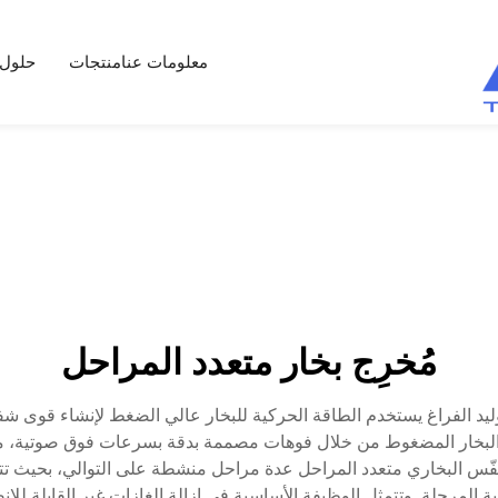
معلومات عنا
منتجات
حلول
مُخرِج بخار متعدد المراحل
توليد الفراغ يستخدم الطاقة الحركية للبخار عالي الضغط لإنشاء قوى ش
تدفق البخار المضغوط من خلال فوهات مصممة بدقة بسرعات فوق صوتية
منفّس البخاري متعدد المراحل عدة مراحل منشطة على التوالي، بحيث تت
ة المرحلة. وتتمثل الوظيفة الأساسية في إزالة الغازات غير القابلة للان