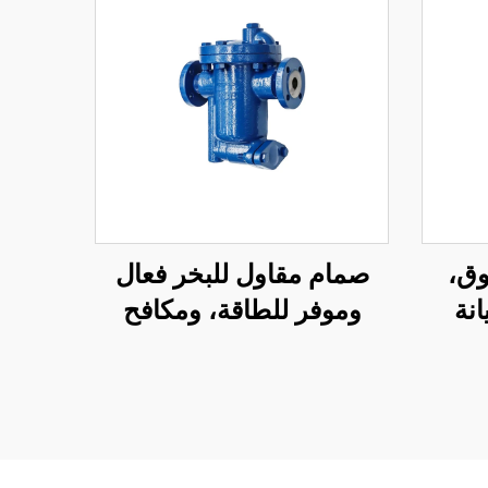
وق،
صمام مقاول للبخر فعال
نة
وموفر للطاقة، ومكافح
حادي
للتلوث، نوع الدلو المقلوب
از
لمجال الصناعة
البتروكيميائية