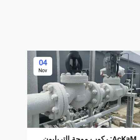
04
Nov
AcKaM: ركوب موجة التريليون