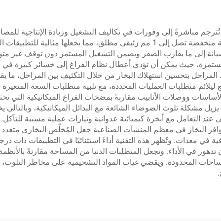
ية تُترجم مباشرةً إلى وفورات في تكاليف التشغيل وزيادة الإنتاجية للم
مقارنةً بالأنظمة أحادية المرحلة، وتصل إلى ضغوط مطلقة منخفضة تصل إلى 1 مم زئ
لصيانة إلى ما يقارب الصفر ويضمن التشغيل المستمر دون توقف غير متو
مستمرة، حيث يمكن أن تؤدي أعطال نظام الفراغ إلى خسائر كبيرة في ا
المراحل بتحسين استهلاك البخار من خلال التكثيف بين المراحل، ما يقلل 
ليلائم متطلبات العمليات المحددة، مع تلبية متطلبات السعة المتغيرة 
أساسات ووصلات الأنابيب مقارنةً بمضخات الفراغ الميكانيكية التي تح
يزيل مشكلة تلوث الضوضاء الشائعة مع البدائل الميكانيكية، وبالتالي
ى عند التعامل مع أبخرة كيميائية عدوانية وتيارات عملية مسببة للتآكل
فر البخار في معظم المنشآت الصناعية جعل المُخلّص البخاري متعدد المر
ة في معدات. وتُظهر هذه التقنية أداءً استثنائيًا في التطبيقات ذات درج
يث تتعامل مع تيارات العملية حتى 200°م دون تدهور في الأداء. وتجعل المتطلبات الدنيا من المساحة 
لمساحات المحدودة. ويقضي غياب المواد التشحيمية على مخاطر التلوث، ما
.