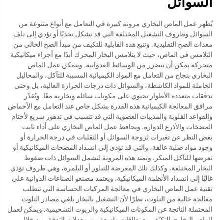
السوائل
يُظهر عمل الماص البخاري مرونة كبيرة في التعامل مع أنواع متنوعة من
السوائل وظروف التشغيل المختلفة التي قد تشكل تحديًا أو تؤدي إلى تلف
معدات الضخ التقليدية. وتنبع هذه القابلية للتكيف من مبدأ الضخ الخالي من
التلامس في الماص، حيث لا يتلامس البخار المحرك أبدًا مع أجزاء ميكانيكية
متحركة يمكن أن تتضرر من الوسائط العدوانية. ويتمكن عمل الماص
البخاري بنجاح من التعامل مع المواد الكيميائية المسببة للتآكل، والمحاليل
الحاملة للمواد الكاشطة، والسوائل ذات درجات الحرارة العالية، بل وحتى
تدفقات متعددة الأطوار تحتوي على مكونات سائلة وبخارية معًا. وتُقدّر
مرافق المعالجة الكيميائية هذه القدرة بشكل خاص عند التعامل مع الأحماض
والقواعد القلوية والمذيبات العضوية التي قد تتسبب في تدهور سريع لأختام
المضخات والأذرع الدوارة. ويحافظ عمل الماص البخاري على أداء ثابت
بغض النظر عن تغيرات لزوجة السوائل أو التقلبات في درجة الحرارة أو
وجود مواد صلبة عالقة، والتي قد تؤدي إلى انسداد المضخات الميكانيكية أو
تعرضها للتآكل المبكر. وتمتد هذه المرونة لتشمل السوائل ذات ضغوط
البخار المختلفة، وكذلك تلك المعرضة للتبلور أو البلمرة، وهي ظروف تؤدي
غالبًا إلى انسداد الأنظمة الميكانيكية. ويعتمد مصنعو الصناعات الدوائية على
تقنية عمل الماص البخاري في معالجة المركبات الحساسة التي تتطلب
معالجة خالية من التلوث، نظرًا لأن التشغيل بالبخار يلغي مصادر التلوث
المحتملة الناتجة عن المكونات الميكانيكية والزيوت التشحيمية. ويمكن لعمل
الماص البخاري التكيّف مع نطاقات واسعة من معدلات التدفق من خلال