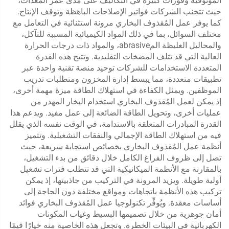
الموثوقية وفورات كبيرة في التكاليف على مدى عمر المعدات،
حيث تتجنب الشركات فواتير الإصلاحات الباهظة وتوقف الإنتاج.
كما يوفر عمل المُقذوف البخاري مرونة استثنائية في التعامل مع
مختلف السوائل، بما في ذلك المواد الكيميائية المسببة للتآكل،
والمحاليل الغليظة المabrasive، والمواد ذات درجات الحرارة
العالية التي قد تتلف المضخات التقليدية. وتتيح هذه القدرة
المتعددة الاستخدامات للشركات توحيد منصة تقنية واحدة عبر
تطبيقات متعددة، مما يبسط إدارة المخزون ومتطلبات تدريب
الموظفين. ويمثل الكفاءة في استهلاك الطاقة ميزة مهمة أخرى،
إذ يمكن لعمل المُقذوف البخاري استخدام البخار المهدر من
عمليات أخرى، وتحويل الطاقة الضائعة إلى عمل مفيد. ويدعم هذا
القدرة المبادرات المتعلقة بالاستدامة، في الوقت نفسه الذي يقلل
فيه من استهلاك الطاقة الإجمالي والنفقات التشغيلية. وتتميز
أنظمة عمل المُقذوف البخاري بخصائص استجابة سريعة، حيث
تصل إلى ظروف الفراغ الكامل خلال دقائق من بدء التشغيل،
بالمقارنة مع الأنظمة الميكانيكية التي قد تتطلب فترات تشغيل
أولية طويلة. ويزيد المرونة في التركيب من جاذبيتها، إذ يمكن
تركيب هذه الأنظمة باتجاهات ومواقع مختلفة دون الحاجة إلى
أساسات معقدة. ويُوفِّر تكنولوجيا عمل المُقذوف البخاري فوائد
أمان جوهرية من خلال تصميمها البسيط وغياب المكونات
الكهربائية في البيئات الخطرة. وتجعل هذه الخاصية منه خيارًا قيمًا