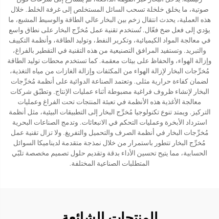
صوتية، ما يخلق خلخلة تسحب السائل المستخلص إلى غرفة الخلط. خلال
هذه العملية، يحدث انتقال زخم بين البخار عالي الطاقة والوسيط المشبع، ما
يؤدي إلى فعل ضخ فعّال. تُستخدم تقنية عمل مُخرِّج البخار على نطاق واسع
في معالجة المواد الكيميائية، وتكرير النفط، وتوليد الطاقة، وأنظمة التكييف
والتبريد. وتستفيد المرافق التصنيعية من هذه التقنية في التقطير بالفراغ،
وإزالة الهواء، والحفاظ على بيئات معقمة. كما تستخدم محطات توليد الطاقة
مُخرِّجات البخار لإزالة الهواء من المكثفات وإزالة الغازات من مياه التغذية،
لضمان كفاءة حرارية مثلى. وتعتمد الصناعة الدوائية على أنظمة مُخرِّجات
البخار لإنشاء ظروف فراغية مضبوطة أثناء عمليات الإنتاج. وتطبّق شركات
معالجة الأغذية هذه الأنظمة في تعبئة المنتجات تحت الفراغ وعمليات
التركيز. ويمتد تنوع تكنولوجيا مُخرِّج البخار إلى التطبيقات البيئية، مثل أنظمة
استرداد الأبخرة وعمليات التحكم في الانبعاثات. وتدمج الصناعات البحرية
مُخرِّجات البخار في أنظمة الصرف والتحميل والتفريغ. ولا تزال تقنية عمل
مُخرِّج البخار تتطور باستمرار من خلال نمذجة متقدمة لديناميكا السوائل
الحسابية، مما يتيح تحسين الأداء بدقة وتقديم حلول تصميم مخصصة تلبّي
المتطلبات الصناعية المختلفة.
المنتجات الشائعة