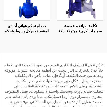
تكلفة صيانة منخفضة،
صمام تحكم هوائي أحادي
صمامات كروية موثوقة، دقة
المقعد ذو هيكل بسيط وتحكم
عالية، صمام كروي بمقعد بيلو
سريع في الاستجابة
متعدد الطيات
يُقدِّم عمل المُقذوف البخاري العديد من الفوائد العملية التي تجعله
حلاً جذابًا للشركات التي تبحث عن أنظمة معالجة السوائل موثوقة
وفعالة من حيث التكلفة. أولاً، فإن غياب الأجزاء الميكانيكية
المتحركة يقلل بشكل كبير من متطلبات الصيانة والتكاليف
التشغيلية. وعلى عكس المضخات الميكانيكية التقليدية التي
تتطلب صيانة دورية وتشحيمًا واستبدالًا للمكونات، يعمل المُقذوف
البخاري باستمرار دون ارتداء ميكانيكي، مما يؤدي إلى إطالة عمر
الخدمة وتقليل التوقف عن العمل إلى الحد الأدنى. وينتج عن هذه