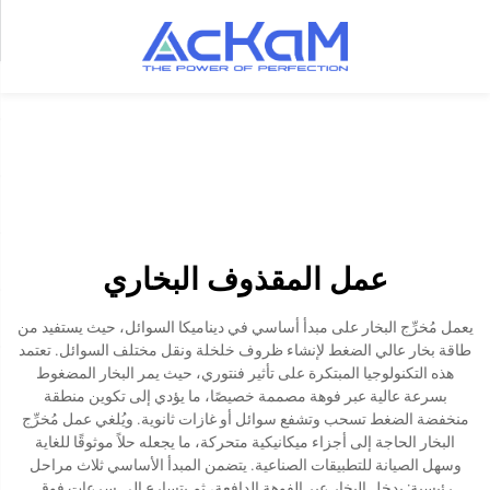
عمل المقذوف البخاري
يعمل مُخرِّج البخار على مبدأ أساسي في ديناميكا السوائل، حيث يستفيد من
طاقة بخار عالي الضغط لإنشاء ظروف خلخلة ونقل مختلف السوائل. تعتمد
هذه التكنولوجيا المبتكرة على تأثير فنتوري، حيث يمر البخار المضغوط
بسرعة عالية عبر فوهة مصممة خصيصًا، ما يؤدي إلى تكوين منطقة
منخفضة الضغط تسحب وتشفع سوائل أو غازات ثانوية. ويُلغي عمل مُخرِّج
البخار الحاجة إلى أجزاء ميكانيكية متحركة، ما يجعله حلاً موثوقًا للغاية
وسهل الصيانة للتطبيقات الصناعية. يتضمن المبدأ الأساسي ثلاث مراحل
رئيسية: يدخل البخار عبر الفوهة الدافعة، ثم يتسارع إلى سرعات فوق