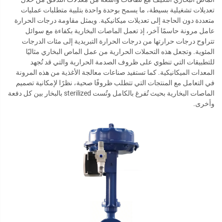
تعديلات تشغيلية بسيطة، ما يسمح بوحدة واحدة بتلبية متطلبات عمليات
متعددة دون الحاجة إلى تعديلات ميكانيكية. ويمثل مقاومة درجات الحرارة
عامل مرونة حاسمًا آخر، إذ تعمل الماصات البخارية بكفاءة مع سوائل
تتراوح درجات حرارتها من درجات الحرارة التبريدية إلى مئات الدرجات
المئوية. وتجعل هذه التحملات الحرارية من عمل الماص البخاري مثاليًا
للتطبيقات التي تنطوي على ظروف الصدمة الحرارية والتي قد تُجهد
المعدات الميكانيكية. كما تستفيد صناعات معالجة الأغذية من هذه المرونة
في التعامل مع المنتجات التي تتطلب ظروفًا صحية، نظرًا لإمكانية تصميم
الماصات البخارية بحيث تُفرغ بالكامل وتُست sterilized بالبخار بين كل دفعة
وأخرى.