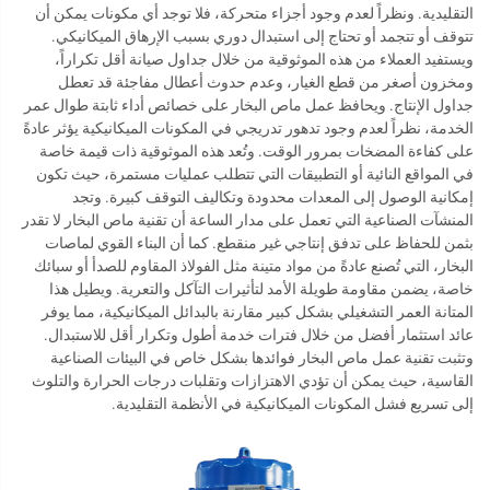
التقليدية. ونظراً لعدم وجود أجزاء متحركة، فلا توجد أي مكونات يمكن أن
تتوقف أو تتجمد أو تحتاج إلى استبدال دوري بسبب الإرهاق الميكانيكي.
ويستفيد العملاء من هذه الموثوقية من خلال جداول صيانة أقل تكراراً،
ومخزون أصغر من قطع الغيار، وعدم حدوث أعطال مفاجئة قد تعطل
جداول الإنتاج. ويحافظ عمل ماص البخار على خصائص أداء ثابتة طوال عمر
الخدمة، نظراً لعدم وجود تدهور تدريجي في المكونات الميكانيكية يؤثر عادةً
على كفاءة المضخات بمرور الوقت. وتُعد هذه الموثوقية ذات قيمة خاصة
في المواقع النائية أو التطبيقات التي تتطلب عمليات مستمرة، حيث تكون
إمكانية الوصول إلى المعدات محدودة وتكاليف التوقف كبيرة. وتجد
المنشآت الصناعية التي تعمل على مدار الساعة أن تقنية ماص البخار لا تقدر
بثمن للحفاظ على تدفق إنتاجي غير منقطع. كما أن البناء القوي لماصات
البخار، التي تُصنع عادةً من مواد متينة مثل الفولاذ المقاوم للصدأ أو سبائك
خاصة، يضمن مقاومة طويلة الأمد لتأثيرات التآكل والتعرية. ويطيل هذا
المتانة العمر التشغيلي بشكل كبير مقارنة بالبدائل الميكانيكية، مما يوفر
عائد استثمار أفضل من خلال فترات خدمة أطول وتكرار أقل للاستبدال.
وتثبت تقنية عمل ماص البخار فوائدها بشكل خاص في البيئات الصناعية
القاسية، حيث يمكن أن تؤدي الاهتزازات وتقلبات درجات الحرارة والتلوث
إلى تسريع فشل المكونات الميكانيكية في الأنظمة التقليدية.