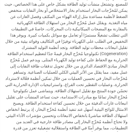
للمصنع. وتشتغل منشآت توليد الطاقة بشكل خاص على هذا الخصائص، حيث
يمكن لمُخرِّجات البخار استخدام بخار الاستخلاص أو بخار النفايات منخفض
الضغط لأنظمة مساعدة مثل إزالة الهواء من المكثف وفصل الغازات عن
مياه التغذية. ويقلل عمل مُخرِّج البخار من استهلاك الطاقة الكهربائية
بالمقارنة مع المضخات الميكانيكية ذات المحركات، خاصةً في التطبيقات
التي تتطلب تشغيلًا مستمرًا أو تعامل مع سوائل بكميات كبيرة. ويوفر هذا
التخفيض في الطلب على الكهرباء توفيرًا في التكاليف وفوائد بيئية من خلال
تقليل انبعاثات محطات توليد الطاقة. وتجد أنظمة التوليد المشترك
(Cogeneration) تكنولوجيا مُخرِّج البخار قيمةً جدًا لتعظيم استخدام الطاقة
الحرارية مع الحفاظ على كفاءة توليد الكهرباء المثلى. ويدعم عمل مُخرِّج
البخار مبادئ الاقتصاد الدائري من خلال تحويل تدفقات طاقة النفايات إلى
عمل مفيد، مما يقلل من الأثر البيئي الكلي للعمليات الصناعية. وتساهم
مُخرِّجات البخار في تحسين العمليات من خلال تمكين أنظمة فعّالة لاسترداد
الحرارة، وعمليات التقطير تحت الفراغ، واستراتيجيات الإدارة الحرارية التي
تحسّن جودة المنتج مع تقليل استهلاك الطاقة. ويتماشى عمل تكنولوجيا
مُخرِّج البخار تمامًا مع مبادرات الاستدامة، حيث تساعد المنشآت على تقليل
انبعاثات غازات الدفيئة من خلال تحسين كفاءة استخدام الطاقة. ويصبح
الامتثال للوائح البيئية أسهل عند تنفيذ أنظمة مُخرِّج البخار، إذ يرتبط انخفاض
استهلاك الطاقة مباشرةً بانخفاض الانبعاثات وتحسين مؤشرات الأداء البيئي.
ولا تحتاج أنظمة مُخرِّج البخار إلى مصادر طاقة خارجية في العديد من
التطبيقات، مما يوفر أمنًا في الطاقة واستقلالية تشغيلية تعزز من قدرة