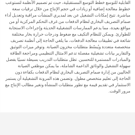
القابلية للتوسع خطط التوسع المستقبلية، حيث تم تصميم الأنظمة لتستوعب
خطوط معالجة إضافية أو زيادات في حجم الإنتاج من خلال ترقيات سعة
مباشرة. تتيح إمكانات التشغيل عن بعد لمديري المنشآت مراقبة وتعديل أداء
صمام التصريف البخاري لنظام الدفعات من غرف التحكم المركزية أو من
مواقع بعيدة، مما يدعم الممارسات التشغيلية الحديثة وإجراءات الاستجابة
للطوارئ. ويمكن للنظام التكيف مع ضغوط ودرجات حرارة بخار مختلفة
شائعة في تطبيقات معالجة الدفعات، ما يلغي الحاجة إلى أنظمة تصريف
متخصصة متعددة ويُبسّط متطلبات مخزون الصيانة. وتوفر ميزات التوثيق
والتقارير بيانات تشغيلية مفصلة تدعم الامتثال التنظيمي ومراجعة الطاقة
والمبادرات المستمرة للتحسين. تظل متطلبات التدريب بسيطة نسبيًا بفضل
سهولة التشغيل والوثائق الداعمة الشاملة، ما يمكن موظفي الصيانة
الحاليين من إدارة صمام التصريف البخاري لنظام الدفعات بكفاءة دون
الحاجة إلى تعليم متخصص مطول. وتضمن هذه المرونة التشغيلية أن يستمر
الاستثمار في تقديم قيمة مع تطور متطلبات المنشأة وتغير مطالب الإنتاج مع
مرور الوقت.