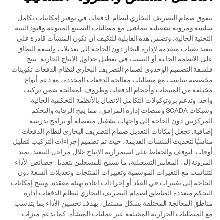
يتفوق صمام التصريف البخاري لنظام الدفعات في توفير إمكانيات تكامل
سلسة ومرونة تشغيلية تتماشى مع متطلبات التصنيع المتنوعة وقيود البنية
التحتية الحالية. وتضمن هذه القابلية للتكيف أن تكون المنشآت قادرة على
تنفيذ تقنيات متقدمة لإدارة البخار دون الحاجة إلى تعديلات واسعة النطاق
على الأنظمة الحالية أو التسبب في تعطيل جداول الإنتاج الجارية. تتيح
فلسفة التصميم الوحدوي لصمام التصريف البخاري لنظام الدفعات تكوينات
مخصصة تتناسب مع متطلبات معالجة الدفعات المحددة، مع دعم أنواع
مختلفة من المنتجات وأحجام الدفعات وظروف المعالجة ضمن تركيب
واحد. وتدعم بروتوكولات التكامل الاتصال بالأنظمة التحكمية الحالية
وشبكات SCADA ومنصات إدارة المرافق، مما يتيح الرقابة والتحكم
المركزيين دون الحاجة إلى واجهات تشغيل منفصلة أو برامج تدريبية
إضافية. تجعل إمكانات التعديل صمام التصريف البخاري لنظام الدفعات
مناسبًا لتحديث المنشآت القديمة، حيث تم تصميم إجراءات التركيب لتقليل
أوقات التوقف والحفاظ على استمرارية الإنتاج خلال مراحل التنفيذ. تمتد
المرونة إلى المعايير التشغيلية، ما يسمح للمشغلين بتعديل خصائص الأداء
لتتناسب مع التغيرات الموسمية وتغييرات المنتجات وتعديلات السعة دون
الحاجة إلى تغييرات في العتاد أو إجراءات إعادة تهيئة معقدة. وتتيح إمكانات
التحكم متعددة المناطق لصمام التصريف البخاري لنظام الدفعات إدارة
مناطق المعالجة المختلفة بشكل مستقل، بهدف تحسين الأداء بما يتناسب
مع المتطلبات الحرارية المختلفة عبر عمليات المنشأة. كما تدعم ميزات