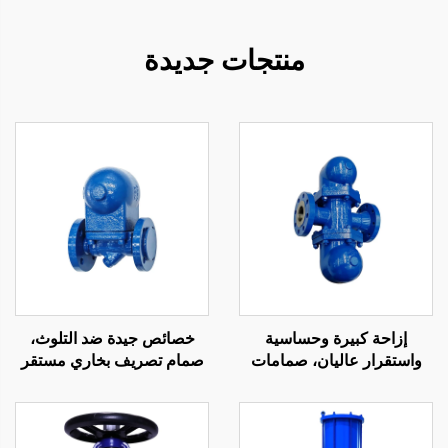
منتجات جديدة
إزاحة كبيرة وحساسية
خصائص جيدة ضد التلوث،
واستقرار عاليان، صمامات
صمام تصريف بخاري مستقر
مقاولة للبخر بنظام ذراع
وحساس، هيكل مدمج،
الطفو الكروي للبيئات ذات
صمامات عوامة كروية
الشوائب العالية في المياه