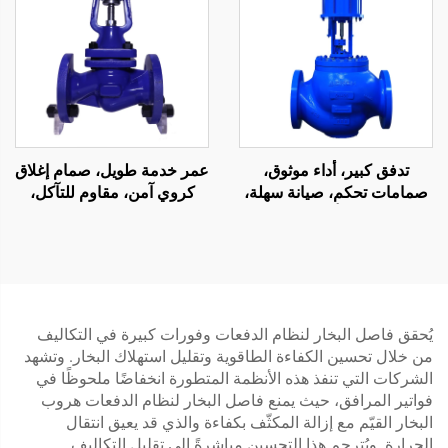
العادمة
تدفق كبير، أداء موثوق،
عمر خدمة طويل، صمام إغلاق
صمامات تحكم، صيانة سهلة،
كروي آمن، مقاوم للتآكل،
صمام تحكم أحادي المقعد
صمام كروي بمقعد بيلو متعدد
للنفط والغاز
الطيات
يُحقق فاصل البخار لنظام الدفعات وفورات كبيرة في التكاليف
من خلال تحسين الكفاءة الطاقوية وتقليل استهلاك البخار. وتشهد
الشركات التي تنفذ هذه الأنظمة المتطورة انخفاضًا ملحوظًا في
فواتير المرافق، حيث يمنع فاصل البخار لنظام الدفعات هروب
البخار القيّم مع إزالة المكثّف بكفاءة والذي قد يعيق انتقال
الحرارة. ويُترجم هذا التحسين مباشرةً إلى تقليل التكاليف