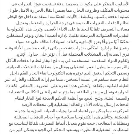
الأسلوب المبتكر على مكونات مصممة بدقة تستجيب فورًا للتغيرات في
مستويات المكثّف وظروف البخار، مما يضمن انتقال الحرارة الأمثل طوال
عملية الدفعة بأكملها. وتكتشف الآليات الحسّاسة المتقدمة داخل فخ البخار
لنظام الدفعات التغيرات الطفيفة في درجة الحرارة والضغط، وتعديل
معدلات التصريف تلقائيًا للحفاظ على الأداء الأقصى. وتزيل هذه التكنولوجيا
التقديرات العشوائية المرتبطة تقليديًا بإدارة أنظمة البخار، وتوفر للمشغلين
تحكمًا آليًا موثوقًا يعزز الإنتاجية وكفاءة استهلاك الطاقة على حد سواء.
ويتميز نظام إدارة المكثّف بقدرات تشخيص ذاتي تراقب مقاييس الأداء وتنبه
فرق الصيانة إلى المشكلات المحتملة قبل أن تؤثر على جداول الإنتاج.
وتُقاوم المواد المتقدمة المستخدمة في بناء فخ البخار لنظام الدفعات التآكل
والتَرسيب، ما يطيل العمر التشغيلي ويقلل من متطلبات التدخلات الصيانية.
ويضمن التحكم الدقيق الذي توفره هذه التكنولوجيا بقاء البخار القيّم داخل
النظام حيث يساهم في عملية التسخين، بينما يتم إزالة المكثّف والغازات غير
القابلة للتكثيف بكفاءة. وتُحسّن هذه القدرة على التصريف الانتقائي الكفاءة
الحرارية وتقلل من هدر الطاقة، مما يؤثر مباشرةً على التكاليف التشغيلية
والبصمة البيئية. ويتيح الدمج مع أنظمة التحكم الحديثة لفخ البخار لنظام
الدفعات إرسال بيانات الأداء والحالة التشغيلية إلى محطات الرصد
المركزية، مما يمكن من اعتماد استراتيجيات الصيانة التنبؤية والجدولة
المُحسّنة. وتتأقلم هذه التكنولوجيا بسلاسة مع أحجام الدفعات المختلفة
ومتطلبات المعالجة، حيث تقوم بتعديل أنماط التصريف تلقائيًا لتتناسب مع
المتطلبات التشغيلية المتغيرة. ويستفيد التحكم في الجودة بشكل كبير من