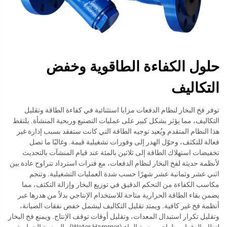
حلول الكفاءة الطاقوية وخفض
التكاليف
توفر فخ البخار لنظام الدفعات مزايا استثنائية في كفاءة الطاقة وتقليل
التكاليف، مما يؤثر بشكل كبير على عمليات التصنيع وربحية المنشأة. يلتقط
هذا النظام المتقدم ويُعيد توجيه الطاقة التي كانت ستفقد بسبب إدارة غير
فعالة للتكثف، وحوّل الهدر إلى وفورات تشغيلية قيمة. وغالبًا ما تصل
تخفيضات استهلاك الطاقة إلى ثلاثين بالمئة عند قيام المنشآت بالتحديث
لأنظمة حديثة لفخ البخار لنظام الدفعات، مع فترات استرداد تتراوح عادة بين
اثني عشر وثمانية عشر شهرًا حسب شدة العمليات التشغيلية. وتنجم
مكاسب الكفاءة من التحكم الدقيق في توزيع البخار وإزالة التكثف، مما
يضمن بقاء الطاقة الحرارية متاحة للاستخدام الإنتاجي بدلاً من هدرها عبر
أنظمة فخ غير كافية. ويمتد تقليل التكاليف ليشمل خفض نفقات الصيانة،
وتقليل تكرار استبدال المعدات، وتقليل أوقات توقف الإنتاج. ويمنع فخ البخار
لنظام الدفعات ظواهر صدمة الماء (Water Hammer) والصدمة الحرارية