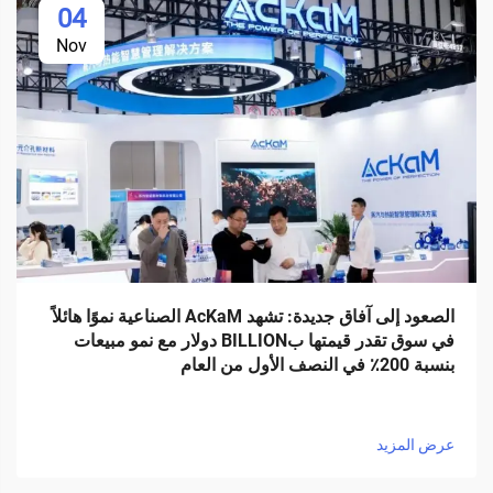
04
Nov
الصعود إلى آفاق جديدة: تشهد AcKaM الصناعية نموًا هائلاً
في سوق تقدر قيمتها بBILLION دولار مع نمو مبيعات
بنسبة 200٪ في النصف الأول من العام
عرض المزيد