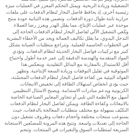
التشغيلية وزيادة الربحية. ويمثل التحكم المعزز في العمليات ميزة
رئيسية أخرى، إذ يحافظ فاصل البخار لنظام الدفعات على ملفات
حرارية ثابتة طوال دورة الدفعات. وتضمن هذه الثباتية جودة منتج
موحدة عبر عمليات الإنتاج، مما يقلل الهدر ويعزز رضا العملاء.
ويُلغي التشغيل الآلي لفاصل البخار لنظام الدفعات الحاجة إلى
التدخل اليدوي، ما يقلل تكاليف العمالة ويحد من الأخطاء البشرية
في الخطوات الحاسمة للعملية. وتتراجع متطلبات الصيانة بشكل
كبير مع تركيبات فواصل البخار الحديثة لنظام الدفعات. وتؤدي
المواد المتقدمة والهندسة الدقيقة إلى عمر خدمة أطول واحتياج
أقل للاستبدال بالمقارنة مع البدائل التقليدية. وينعكس هذا
الموثوقية في تقليل التوقفات وزيادة السعة الإنتاجية. وتظهر
الفوائد البيئية من كفاءة فاصل البخار لنظام الدفعات المحسّنة،
حيث يؤدي انخفاض استهلاك الطاقة إلى تخفيض الانبعاثات
الكربونية ويدعم مبادرات الاستدامة. ويصبح الامتثال التنظيمي
أسهل مع الأنظمة التي تلبي أو تتجاوز المعايير الصناعية الخاصة
بالانبعاثات وكفاءة الطاقة. ويمكن لفاصل البخار لنظام الدفعات
التكيّف بسهولة مع مختلف متطلبات المعالجة بالدفعات، حيث
يستوعب منتجات مختلفة وأحجام دفعات وظروف تشغيل دون
الحاجة إلى تعديلات واسعة. وتتيح هذه المرونة للمصنّعين الاستجابة
السريعة لمتطلبات السوق والتغيرات في المنتجات. وتنجم