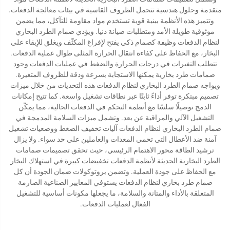
متقدمة وحلول هندسية تتحمل الظروف القاسية في بيئات معالجة الدفعات.
وتتميز هذه الأنظمة ببنية قوية تستخدم مواد مقاومة للتآكل، مما يضمن
موثوقية طويلة الأمد ومتطلبات صيانة دنيا. ويؤدي صمام الطرد البخاري
لنظام الدفعات وظيفة كصمام ذكي يفتح لإفراغ المكثّف ويغلق للإبقاء على
البخار، مع الحفاظ على كفاءة انتقال الحرارة المثلى طوال عملية الدفعات.
تتطلب التغيرات في درجات الحرارة والضغط في عمليات الدفعات وجود
صمامات طرد بخارية يمكنها الاستجابة بسرعة ودقة للظروف المتغيرة.
ويواجه صمام الطرد البخاري لنظام الدفعات هذه التحديات من خلال ميزات
تصميم مبتكرة توفر أداءً ثابتًا عبر نطاقات تشغيل واسعة. كما تتيح إمكانات
الدمج توصيلًا سلسًا مع أنظمة التحكم في الدفعات الحالية، مما يمكّن
التشغيل الآلي والمراقبة عن بعد. وتشمل ميزات السلامة المدمجة في
صمام الطرد البخاري لنظام الدفعات آليات تخفيف الضغط ووضعيات تشغيل
آمنة ضد الأعطال التي تحمي المعدات والعاملين على حد سواء. ولا يزال
ترشيد الطاقة محور الاهتمام الرئيسي، حيث تحقق تصميمات صمامات
الطرد البخارية الحديثة لأنظمة الدفعات تخفيضات كبيرة في استهلاك البخار
مع الحفاظ على جودة العملية. وتضمن بروتوكولات ضمان الجودة أن كل
صمام طرد بخاري لنظام الدفعات يستوفي المعايير الصناعية الصارمة
المتعلقة بالأداء والمتانة والسلامة، ما يجعلها مكونات أساسية للتشغيل
الفعال لعمليات الدفعات.