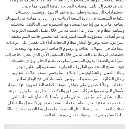
التي قد تؤدي إلى تلف المعدات المعالجة باهظة الثمن، مما يحمي
الاستثمارات الرأسمالية ويطيل دورة عمر الأصول. وتنعكس تحسينات
الكفاءة التشغيلية في زيادة السعة الإنتاجية دون زيادات مماثلة في استهلاك
الطاقة، ما يزيد من إنتاجية المنشأة مع السيطرة على التكاليف التشغيلية.
ويساهم النظام في مبادرات الاستدامة من خلال تقليل البصمة الكربونية
ودعم أهداف المسؤولية البيئية للشركات. كما تتحسن قابلية التنبؤ بتكلفة
المرافق، حيث يوفر فخ البخار لنظام الدفعات أداءً ثابتًا يقضي على الزيادات
المفاجئة في استهلاك الطاقة والرسوم الإضافية المرتبطة بها. وتحدث
تخفيضات في تكاليف العمالة من خلال التشغيل الآلي الذي يلغي الحاجة إلى
المراقبة والضبط اليدوي المستمر لمكونات نظام البخار. وتؤدي تحسينات
جودة المنتج الناتجة عن الظروف الحرارية المستقرة إلى تقليل الهدر،
وإعادة العمل، والشكاوى من العملاء، مما يحمي سمعة العلامة التجارية
ويقلل التكاليف المرتبطة بذلك. ويُعتبر الاستثمار في فخ البخار لنظام
الدفعات مؤهلاً للحصول على حوافز متنوعة لكفاءة الطاقة وبرامج استرداد
الأموال التي تقدمها شركات المرافق والوكالات الحكومية، ما يعزز الفوائد
المالية بشكل أكبر. ويُظهر التحليل طويل الأمد للتكلفة أن المنشآت التي
تستخدم تقنية فخ البخار لنظام الدفعات المتقدمة تحقق تكلفة إجمالية أقل
لامتلاك المعدات مقارنة بالبدائل التقليدية، ما يجعل هذا التحديث قرارًا ماليًا
سليمًا يستمر في تقديم فوائد طوال دورة حياة المعدات.