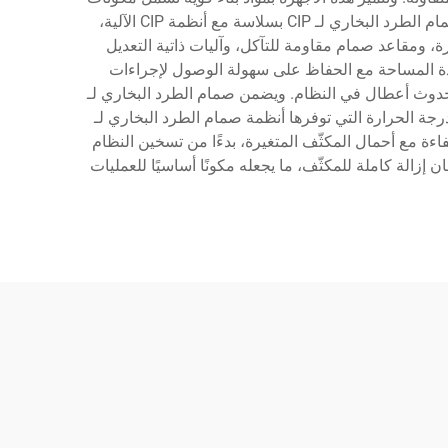
من الفولاذ المقاوم للصدأ، تتحمل المواد الكيميائية القاسية المستخدمة في التنظيف والتعرض للبخار عالي الحرارة. ويتكامل صمام الطرد البخاري لـ CIP بسلاسة مع أنظمة CIP الآلية،
، ومقاعد صمام مقاومة للتآكل، وآليات ذاتية التعديل
لوحدات صمام الطرد البخاري لـ CIP التركيب في البيئات المحدودة المساحة مع الحفاظ على سهولة الوصول لإجراءات
 حدوث أعطال في النظام. ويضمن صمام الطرد البخاري لـ
تية درجة الحرارة التي توفرها أنظمة صمام الطرد البخاري لـ
فاءة مع أحمال المكثّف المتغيرة، بدءًا من تسخين النظام
ة من خلال منع هدر البخار وضمان إزالة كاملة للمكثّف، ما يجعله مكونًا أساسيًا للعمليات