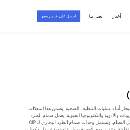
أخبار
اتصل بنا
احصل على عرض سعر
 ويُصمم لإزالة المكثّف تلقائيًا ومنع فقدان البخار أثناء عمليات التنظيف الصحية. يضمن هذا المعدّات
درجة الحرارة طوال عمليات CIP في صناعات الأغذية والمشروبات والأدوية والتكنولوجيا الحيوية. يعمل صمام الطرد
البخاري لـ CIP عن طريق التمييز بين البخار والمكثّف، مما يسمح بتصريف قطرات الماء مع الاحتفاظ بالطاقة القيمة للبخار داخل النظام. وتشتمل وحدات صمام الطرد البخاري لـ CIP
اوتة. وتتميز هذه الأجهزة بمواد بناء قوية تشمل مكونات