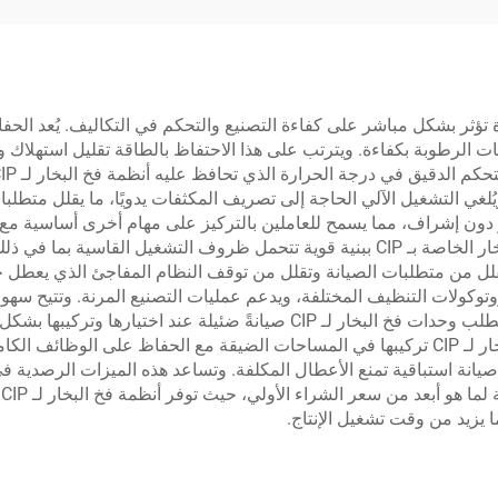
تنظيف (CIP) فوائد تشغيلية كبيرة تؤثر بشكل مباشر على كفاءة التصنيع والتحكم في التكال
 تصريف مكثفات الرطوبة بكفاءة. ويترتب على هذا الاحتفاظ بالطاقة تقليل استهل
. ويُلغي التشغيل الآلي الحاجة إلى تصريف المكثفات يدويًا، ما يقلل متط
جة. تعمل وحدات فخ البخار لـ CIP باستمرار دون إشراف، مما يسمح للعاملين بالتركيز على مهام 
ميزة مهمة أخرى، حيث تتميز التصاميم الحديثة لفخاخ البخار الخاصة بـ CIP ببنية قوية تتح
تقلل من متطلبات الصيانة وتقلل من توقف النظام المفاجئ الذي يعطل ج
واسعة، مما يقلل من تكاليف التنفيذ وأزمنة المشروع. وتتطلب وحدات فخ البخار ل
ن صيانة استباقية تمنع الأعطال المكلفة. وتساعد هذه الميزات الرصدية 
ق
 يزيد من وقت تشغيل الإنتاج.