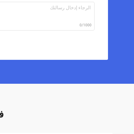
0/1000
فخ