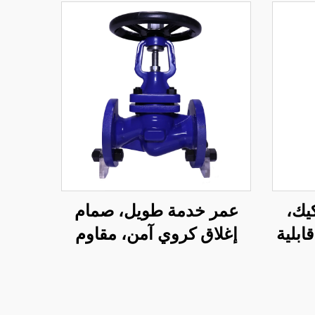
يك،
عمر خدمة طويل، صمام
ابلية
إغلاق كروي آمن، مقاوم
تحكم
للتآكل، صمام كروي بمقعد
ز
بيلو متعدد الطيات