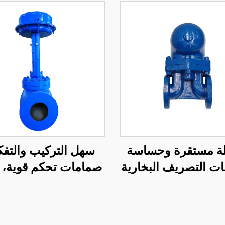
لة مستقرة وحساسة
سهل التركيب والتفك
ت التصريف البخارية
صمامات تحكم قوية، ق
 عوامة ذات إزاحة
تطبيق عالية، صمام 
بيرة وإغلاق جيد
شبكي للنفط والغا