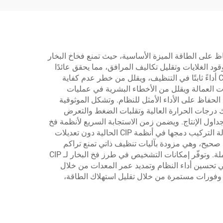
يف. يُعد الحفاظ على الطاقة الميزة الأساسية، حيث تمنع فخاخ البخار
اك وقود الغلايات وتقليل تكاليف المرافق، مما يحقق عائدًا
قابلاً للقياس على الاستثمار لمُشغلَي المنشآت. ويضمن التحكم الدقيق في درجة الحرارة الذي تحافظ عليه أنظمة فخ البخار لـ CIP أداءً ثابتًا في التنظيف، ويقلل من خطر عدم كفاية
لبات العمالة ويقلل من الأخطاء البشرية في عمليات
أخرى أساسية مع الحفاظ على الأداء الأمثل للنظام. وتشكل الموثوقية
مل ظروف التشغيل القاسية بما في ذلك درجات الحرارة العالية وتقلبات الضغط والتعرض
داول الإنتاج. ويضمن زمن الاستجابة السريع لأنظمة فخ
البخار لـ CIP للتغيرات في الظروف التكيّف السريع مع بروتوكولات التنظيف المختلفة، ويدعم عمليات التصنيع المرنة. وتتيح سهولة التركيب دمجها في أنظمة CIP الحالية دون تعديلات
ـ CIP صيانةً ضئيلة عند اختيارها وتركيبها بشكل صحيح، وهي مزودة بآليات تنظيف ذاتي تمنع تراكم
الشوائب أو الرواسب. ويتيح الحجم المدمج لأنظمة فخ البخار لـ CIP تركيبها في المساحات الضيقة مع الحفاظ على الوظائف الكاملة. وتوفّر إمكانات التشخيص في طرز فخ البخار لـ CIP
في تحسين أداء النظام وتمديد عمر المعدات من خلال
رارات صيانة مدعومة بالبيانات. وتمتد الجدوى الاقتصادية لما هو أبعد من سعر الشراء الأولي، حيث توفر أنظمة فخ البخار لـ CIP وفورات مستمرة من خلال تقليل استهلاك الطاقة،