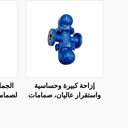
إزاحة كبيرة وحساسية
الجم
واستقرار عاليان، صمامات
لصماما
مقاولة للبخر بنظام ذراع
كرات
الطفو الكروي للبيئات ذات
ك
الشوائب العالية في المياه