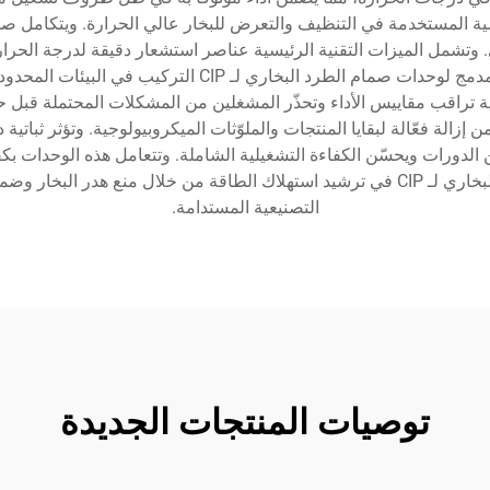
. وتشمل الميزات التقنية الرئيسية عناصر استشعار دقيقة لدرجة الحرارة
تتكيّف مع متطلبات النظام المتغيرة. ويتيح التصميم المدمج 
ة تراقب مقاييس الأداء وتحذّر المشغلين من المشكلات المحتملة قبل
ّن من إزالة فعّالة لبقايا المنتجات والملوّثات الميكروبيولوجية. وتؤثر ثبا
زمن الدورات ويحسّن الكفاءة التشغيلية الشاملة. وتتعامل هذه الوحدات بك
الأولي وحتى العمليات المستقرة. ويساهم صمام الطرد البخاري لـ CIP في ترشيد استهلاك الطاق
التصنيعية المستدامة.
توصيات المنتجات الجديدة