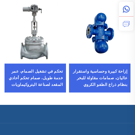
إزاحة كبيرة وحساسية واستقرار
تحكم في تشغيل الصمام، عمر
عاليان، صمامات مقاولة للبخر
خدمة طويل، صمام تحكم أحادي
بنظام ذراع الطفو الكروي
المقعد لصناعة البتروكيماويات
للبيئات ذات الشوائب العالية في
المياه العادمة