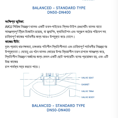
সংক্ষিপ্ত ভূমিকা: 
AKU সিরিজ নিয়ন্ত্রণ ভালভ একটি ডবল-গাইডেড স্লিভ-টাইপ রেগুলেটিং ভালভ যাতে 
সামঞ্জস্যপূর্ণ ট্রিম ডিজাইন রয়েছে, যা ফ্ল্যাশিং, ক্যাভিটেশন এবং অনুরূপ কঠোর পরিবেশ সহ 
চাহিদাপূর্ণ কাজের শর্তাবলীর জন্য আরও উপযুক্ত করে তোলে। 
কাজের নীতি: 
বৃহৎ প্রবাহ ধারণক্ষমতা, চমৎকার গতিশীল স্থিতিশীলতা এবং চাহিদাপূর্ণ শর্তাবলীর নিয়ন্ত্রণের 
উপযুক্ততা। যেহেতু এর গঠন ভালভ কোরের উপর ক্রিয়াশীল তরল চাপকে সামঞ্জস্য করে, 
স্থিতিশীল নিয়ন্ত্রণ অর্জনের জন্য কেবল একটি ছোট অপারেটিং বলের প্রয়োজন হয়, এবং এটি 
উচ্চ কাজের 
চাপ পার্থক্য সহ্য করতে পারে। 