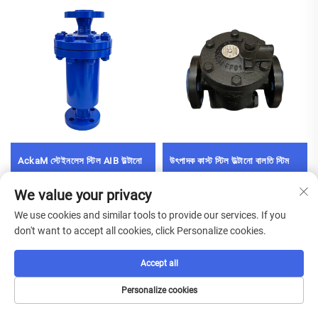
AckaM স্টেইনলেস স্টিল AIB উল্টানো
উৎপাদক কাস্ট স্টিল উল্টানো বালতি স্টিম
বালতি স্টিম ট্র্যাপ জল নিয়ন্ত্রণের জন্য দক্ষ
ট্র্যাপ ভাল্ব সাধারণ জল প্রয়োগের জন্য
কনডেনসেট অপসারণ নির্মাতা হোয়ালসেল
ম্যানুয়াল পাওয়ার
We value your privacy
We use cookies and similar tools to provide our services. If you
don't want to accept all cookies, click Personalize cookies.
ফ্রি কোটেশন পান
Accept all
আমাদের প্রতিনিধি শীঘ্রই আপনার সাথে যোগাযোগ করবেন।
Personalize cookies