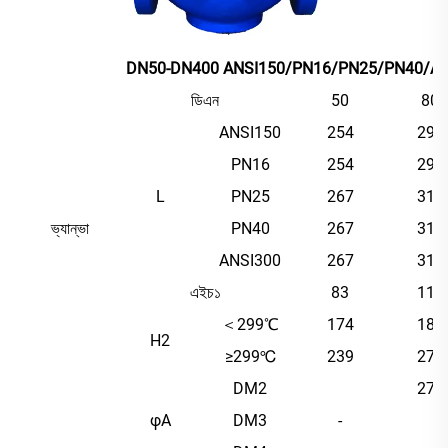
DN50-DN400 ANSI150/PN16/PN25/PN40/ANSI300 
ডিএন
50
80
ANSI150
254
298
PN16
254
298
L
PN25
267
318
ভ্যান্ভা
PN40
267
318
ANSI300
267
318
এইচ১
83
110
＜299℃
174
188
H2
≥299℃
239
278
DM2
275
φA
DM3
-