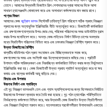
কার্যকর প্রবাহ ব্যবস্থাপনার প্রয়োজনীয়তা সহ অপারেশনের জন্য আদর্শ পছন্দ করে
তোলে। আমাদের উদ্ভাবনী ডিজাইন শিল্প পেশাদারদের দ্বারা সামনের দিকে আসা
সাধারণ চ্যালেঞ্জগুলি মোকাবেলা করে এবং অসাধারণ কর্মদক্ষতার মান বজায় রাখে।
পণ্যের বিবরণ
আমাদের কেজ
কন্ট্রোল ভালভ
সিস্টেমটি চাহিদাপূর্ণ শিল্প পরিবেশে সঠিক প্রবাহ নিয়ন্ত্রণ
প্রদানের জন্য অত্যাধুনিক ইঞ্জিনিয়ারিং নীতি অন্তর্ভুক্ত করে। ডিজাইনটি কার্যকারিতা
এবং রক্ষণাবেক্ষণযোগ্যতার উপর জোর দেয়, পরিষেবা পরিচালনের সময় ডাউনটাইম হ্রাস
করার উপর মনোনিবেশ করে। অনন্য কেজ-গাইডেড নির্মাণ বিভিন্ন চাপের অবস্থার
মধ্যে স্থিতিশীল পরিচালনা নিশ্চিত করে এবং চমৎকার নিয়ন্ত্রণ বৈশিষ্ট্য প্রদান করে।
উন্নত ডিজাইনের বৈশিষ্ট্য
বাল্বটির মডিউলার গঠন দ্রুত সংযোজন এবং বিচ্ছিন্নকরণকে সহজ করে,
রক্ষণাবেক্ষণের সময় এবং সংশ্লিষ্ট খরচ উল্লেখযোগ্যভাবে কমিয়ে দেয়। প্রতিটি
উপাদান সঠিক সারিবদ্ধকরণ এবং নিরবচ্ছিন্ন কার্যকারিতা নিশ্চিত করার জন্য নির্ভুলভাবে
ইঞ্জিনিয়ারিং করা হয়। কেজ ডিজাইনটি উন্নত প্রবাহ প্যাটার্ন অন্তর্ভুক্ত করে যা ক্ষয়
কমায় এবং বাল্বের কার্যকরী আয়ু বাড়িয়ে দেয়।
ফিচার এবং উপকার
উচ্চতর নির্মাণ এবং স্থায়িত্ব
এই দৃঢ় নিয়ন্ত্রণ ভালভগুলি তেল এবং গ্যাস অ্যাপ্লিকেশনের জন্য বিশেষভাবে নির্বাচিত
উচ্চমানের উপকরণ ব্যবহার করে তৈরি করা হয়েছে। দৃঢ় গঠন চ্যালেঞ্জিং পরিস্থিতিতে
নির্ভরযোগ্য কর্মদক্ষতা নিশ্চিত করে, আর উদ্ভাবনী কেজ ডিজাইন উন্নত স্থিতিশীলতা
এবং নিয়ন্ত্রণ নির্ভুলতা প্রদান করে। যত্নসহকারে প্রকৌশলীকৃত উপাদানগুলি একত্রে