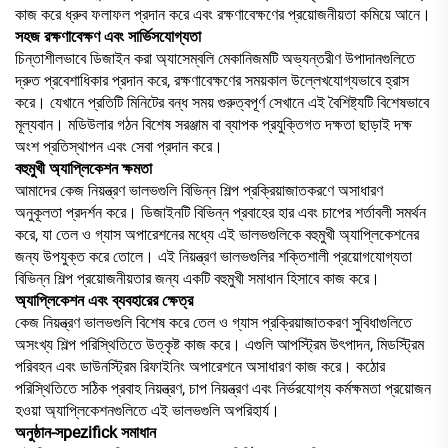
কাজ করে ধ্রুব ফলাফল প্রদান করে এবং রক্ষণাবেক্ষণের প্রয়োজনীয়তা কমিয়ে আনে।
সহজ রক্ষণাবেক্ষণ এবং সার্ভিসযোগ্যতা
চিন্তাশীলভাবে ডিজাইন করা অ্যাসেম্বলি মেকানিজমটি অভ্যন্তরীণ উপাদানগুলিতে
দ্রুত প্রবেশাধিকার প্রদান করে, রক্ষণাবেক্ষণের সময়কাল উল্লেখযোগ্যভাবে হ্রাস
করে। যেখানে প্রতিটি মিনিটের বন্ধ সময় গুরুত্বপূর্ণ সেখানে এই বৈশিষ্ট্যটি বিশেষভাবে
মূল্যবান। মডিউলার গঠন বিশেষ সরঞ্জাম বা ব্যাপক প্রযুক্তিগত দক্ষতা ছাড়াই দক্ষ
অংশ প্রতিস্থাপন এবং সেবা প্রদান করে।
বহুমুখী অ্যাপ্লিকেশন ক্ষমতা
আমাদের কেজ নিয়ন্ত্রণ ভালভগুলি বিভিন্ন শিল্প প্রক্রিয়াজাতকরণে অসাধারণ
অনুকূলতা প্রদর্শন করে। ডিজাইনটি বিভিন্ন প্রবাহের হার এবং চাপের শর্তাবলী সমর্থন
করে, যা তেল ও গ্যাস অপারেশনের মধ্যে এই ভালভগুলিকে বহুমুখী অ্যাপ্লিকেশনের
জন্য উপযুক্ত করে তোলে। এই নিয়ন্ত্রণ ভালভগুলির শক্তিশালী প্রয়োগযোগ্যতা
বিভিন্ন শিল্প প্রয়োজনীয়তার জন্য একটি বহুমুখী সমাধান হিসাবে কাজ করে।
অ্যাপ্লিকেশন এবং ব্যবহারের ক্ষেত্র
কেজ নিয়ন্ত্রণ ভালভগুলি বিশেষ করে তেল ও গ্যাস প্রক্রিয়াজাতকরণ সুবিধাগুলিতে
অসংখ্য শিল্প পরিস্থিতিতে উত্কৃষ্ট কাজ করে। এগুলি আপস্ট্রিম উৎপাদন, মিডস্ট্রিম
পরিবহন এবং ডাউনস্ট্রিম রিফাইনিং অপারেশনে অসাধারণ কাজ করে। কঠোর
পরিস্থিতিতে সঠিক প্রবাহ নিয়ন্ত্রণ, চাপ নিয়ন্ত্রণ এবং নির্ভরযোগ্য কর্মক্ষমতা প্রয়োজন
হওয়া অ্যাপ্লিকেশনগুলিতে এই ভালভগুলি অপরিহার্য।
অনুষ্ঠান-সpezifick সমাধান