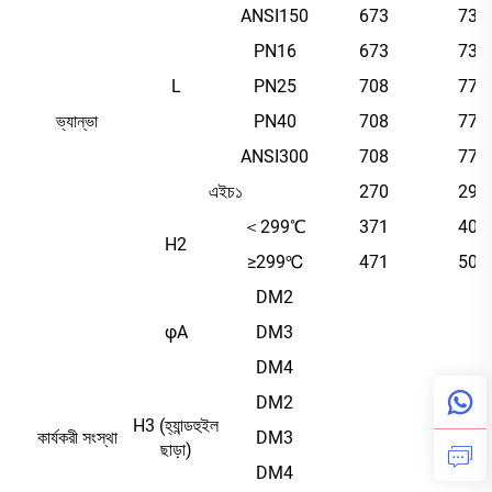
ANSI150
673
737
PN16
673
737
L
PN25
708
775
ভ্যান্ভা
PN40
708
775
ANSI300
708
775
এইচ১
270
295
＜299℃
371
400
H2
≥299℃
471
500
DM2
φA
DM3
DM4
DM2
H3 (হ্যান্ডহুইল
কার্যকরী সংস্থা
DM3
ছাড়া)
DM4