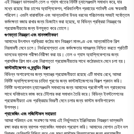
এই নিয়ন্ত্রণ ভালভগুলি তেল ও গ্যাস খাতের নির্দিষ্ট চ্যালেঞ্জগুলি সমাধান করে, যার
মধ্যে রয়েছে উচ্চ চাপের অ্যাপ্লিকেশন, পরিবর্তনশীল প্রবাহের শর্তাবলী এবং ক্ষয়কারী
পরিবেশ। এগুলি ধারাবাহিক এবং আন্তঃঘটনা উভয় ধরনের পরিচালনার সময়ই সর্বোত্তম
কর্মদক্ষতা বজায় রাখার জন্য ডিজাইন করা হয়েছে, যা বিভিন্ন প্রক্রিয়া নিয়ন্ত্রণের
প্রয়োজনীয়তার জন্য উপযুক্ত করে তোলে।
গুণবত্তা নিয়ন্ত্রণ এবং মানসঙ্গতিকরণ
আমাদের উৎপাদন প্রক্রিয়া কঠোর মান নিয়ন্ত্রণ মানদণ্ড এবং আন্তর্জাতিক শিল্প
নিয়মাবলী মেনে চলে। নির্ভরযোগ্যতা এবং কর্মদক্ষতার সামঞ্জস্য নিশ্চিত করতে প্রতিটি
ভালভের ব্যাপক পরীক্ষা-নিরীক্ষা করা হয়। তেল ও গ্যাস অ্যাপ্লিকেশনের জন্য
প্রাসঙ্গিক শিল্প মান এবং নিরাপত্তা প্রয়োজনীয়তার সাথে কঠোরভাবে মেনে চলা হয়।
কাস্টমাইজেশন ও ব্র্যান্ডিং বিকল্প
বিভিন্ন অপারেশনের জন্য স্বতন্ত্র প্রয়োজনীয়তা রয়েছে এটি মাথায় রেখে, আমরা
নির্দিষ্ট অ্যাপ্লিকেশনের চাহিদা পূরণের জন্য কাস্টমাইজেশনের বিকল্প প্রদান করি।
নির্দিষ্ট অপারেশনাল চ্যালেঞ্জগুলি সমাধানের জন্য আমাদের প্রকৌশলী দল গ্রাহকদের
সাথে ঘনিষ্ঠভাবে কাজ করে টেইলার করা সমাধান তৈরি করে। বিভিন্ন ইনস্টলেশনের
প্রয়োজনীয়তা এবং প্রক্রিয়ার বিবরণী মেনে চলার জন্য কাস্টম কনফিগারেশন
উপলব্ধ।
প্যাকেজিং এবং লজিস্টিকস সহায়তা
আমরা পরিবহন এবং সংরক্ষণের সময় এই নির্ভুলভাবে ইঞ্জিনিয়ারড নিয়ন্ত্রণ ভাল্বগুলি
রক্ষা করার জন্য ব্যাপক প্যাকেজিং সমাধান প্রয়োগ করি। আমাদের যোগান চেইন দল
নিরাপদ ডেলিভারি নিশ্চিত করে এবং মসৃণ কাস্টমস ক্লিয়ারেন্সের জন্য প্রয়োজনীয়