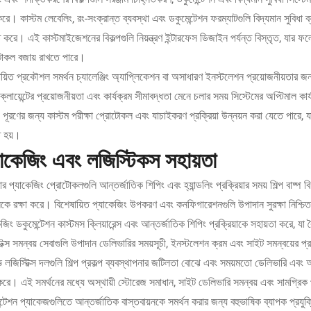
রে। কাস্টম লেবেলিং, রং-সংক্রান্ত ব্যবস্থা এবং ডকুমেন্টেশন ফরম্যাটগুলি বিদ্যমান সুবিধা 
ত করে। এই কাস্টমাইজেশনের বিকল্পগুলি নিয়ন্ত্রণ ইন্টারফেস ডিজাইন পর্যন্ত বিস্তৃত, যার ফলে স
োকল বজায় রাখতে পারে।
ায়িত প্রকৌশল সমর্থন চ্যালেঞ্জিং অ্যাপ্লিকেশন বা অসাধারণ ইনস্টলেশন প্রয়োজনীয়তার
ষ্ট ক্লায়েন্টের প্রয়োজনীয়তা এবং কার্যক্রম সীমাবদ্ধতা মেনে চলার সময় সিস্টেমের অপ্টিমাল 
 পূরণের জন্য কাস্টম পরীক্ষা প্রোটোকল এবং যাচাইকরণ প্রক্রিয়া উন্নয়ন করা যেতে পারে, যার ফ
ত হয়।
যাকেজিং এবং লজিস্টিকস সহায়তা
র প্যাকেজিং প্রোটোকলগুলি আন্তর্জাতিক শিপিং এবং হ্যান্ডলিং প্রক্রিয়ার সময় শিল্প বাষ্প 
নকে রক্ষা করে। বিশেষায়িত প্যাকেজিং উপকরণ এবং কনফিগারেশনগুলি উপাদান সুরক্ষা নিশ্চি
েজিং ডকুমেন্টেশন কাস্টমস ক্লিয়ারেন্স এবং আন্তর্জাতিক শিপিং প্রক্রিয়াকে সহায়তা করে, য
টিক্স সমন্বয় সেবাগুলি উপাদান ডেলিভারির সময়সূচী, ইনস্টলেশন ক্রম এবং সাইট সমন্বয়ের প্
ঞ লজিস্টিক্স দলগুলি শিল্প প্রকল্প ব্যবস্থাপনার জটিলতা বোঝে এবং সময়মতো ডেলিভারি এবং অপ
রে। এই সমর্থনের মধ্যে অস্থায়ী স্টোরেজ সমাধান, সাইট ডেলিভারি সমন্বয় এবং সামগ্রিক 
ন্টেশন প্যাকেজগুলিতে আন্তর্জাতিক বাস্তবায়নকে সমর্থন করার জন্য বহুভাষিক ব্যাপক প্রযুক্