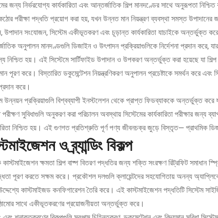
েমের জন্য নির্ভরযোগ্য কার্যকারিতা এবং আন্তর্জাতিক শিল্প মানদণ্ডের সাথে অনুরূপতা নিশ্চিত
কঠোর পরীক্ষা পদ্ধতি প্রয়োগ করা হয়, যখন উন্নত মান নিয়ন্ত্রণ ব্যবস্থা সমস্ত উপাদানে
াচন, উপাদান সংযোজন, সিস্টেম একীভূতকরণ এবং চূড়ান্ত কার্যকারিতা যাচাইকে অন্তর্ভুক্ত ক
জাতিক অনুপালন মানদণ্ডগুলি ডিজাইন ও উৎপাদন প্রক্রিয়াগুলিকে নির্দেশনা প্রদান করে, যার ফল
স্য নিশ্চিত হয়। এই সিস্টেমে সার্টিফাইড উপাদান ও উপকরণ অন্তর্ভুক্ত করা হয়েছে যা শিল্প 
ান পূরণ করে। বিস্তারিত ডকুমেন্টেশন নিয়ন্ত্রণিকরণ অনুপালন প্রচেষ্টাকে সমর্থন করে এবং সিস
প্রদান করে।
 উন্নয়ন প্রক্রিয়াগুলি বিশ্বব্যাপী ইনস্টলেশন থেকে প্রাপ্ত ফিডব্যাককে অন্তর্ভুক্ত করে য
পরীক্ষণ সুবিধাগুলি অনুকরণ করা পরিচালন অবস্থায় সিস্টেমের কার্যকারিতা পরীক্ষার জন্য ব্য
কারিতা নিশ্চিত হয়। এই গুণগত প্রতিশ্রুতি পূর্ণ পণ্য জীবনচক্র জুড়ে বিস্তৃত— প্রাথমিক
্টমাইজেশন ও ব্র্যান্ডিং বিকল্প
 কাস্টমাইজেশন ক্ষমতা শিল্প বাষ্প বিতরণ পদ্ধতির জন্য শক্তি সংরক্ষণ রিট্রফিট সমাধান স্প্লি
দ্ধতা পূরণ করতে সক্ষম করে। প্রকৌশল দলগুলি ক্লায়েন্টদের সহযোগিতায় অনন্য অ্যাপ্ল
উদ্দেশ্যে কাস্টমাইজড কনফিগারেশন তৈরি করে। এই কাস্টমাইজেশন পদ্ধতিটি সিস্টেম সাইজিং,
ামোর সাথে একীভূতকরণের প্রয়োজনীয়তা অন্তর্ভুক্ত করে।
ন্ডিং এবং শনাক্তকরণের বিকল্পগুলি সরঞ্জাম চিহ্নিতকরণ, ডকুমেন্টেশন এবং বিদ্যমান সুবিধা সিস্ট