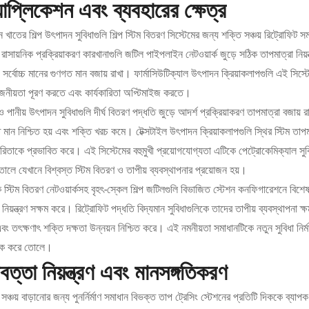
যাপ্লিকেশন এবং ব্যবহারের ক্ষেত্র
ন খাতের শিল্প উৎপাদন সুবিধাগুলি শিল্প স্টিম বিতরণ সিস্টেমের জন্য শক্তি সঞ্চয় রিট্রোফিট স
রাসায়নিক প্রক্রিয়াকরণ কারখানাগুলি জটিল পাইপলাইন নেটওয়ার্ক জুড়ে সঠিক তাপমাত্রা নিয়ন
 সর্বোচ্চ মানের গুণগত মান বজায় রাখা। ফার্মাসিউটিক্যাল উৎপাদন ক্রিয়াকলাপগুলি এই সিস্টেম
োজনীয়তা পূরণ করতে এবং কার্যকারিতা অপ্টিমাইজ করতে।
 ও পানীয় উৎপাদন সুবিধাগুলি দীর্ঘ বিতরণ পদ্ধতি জুড়ে আদর্শ প্রক্রিয়াকরণ তাপমাত্রা বজা
 মান নিশ্চিত হয় এবং শক্তি খরচ কমে। টেক্সটাইল উৎপাদন ক্রিয়াকলাপগুলি স্থির স্টিম তাপম
কারিতাকে প্রভাবিত করে। এই সিস্টেমের বহুমুখী প্রয়োগযোগ্যতা এটিকে পেট্রোকেমিক্যাল সুবিধ
োলে যেখানে বিশ্বস্ত স্টিম বিতরণ ও তাপীয় ব্যবস্থাপনার প্রয়োজন হয়।
ক স্টিম বিতরণ নেটওয়ার্কসহ বৃহৎ-স্কেল শিল্প জটিলগুলি বিভাজিত স্টেশন কনফিগারেশনে বিশেষ ম
় নিয়ন্ত্রণ সক্ষম করে। রিট্রোফিট পদ্ধতি বিদ্যমান সুবিধাগুলিকে তাদের তাপীয় ব্যবস্থাপনা
বং তৎক্ষণাৎ শক্তি দক্ষতা উন্নয়ন নিশ্চিত করে। এই নমনীয়তা সমাধানটিকে নতুন সুবিধা নি
ষক করে তোলে।
বত্তা নিয়ন্ত্রণ এবং মানসঙ্গতিকরণ
সঞ্চয় বাড়ানোর জন্য পুনর্নির্মাণ সমাধান বিভক্ত তাপ ট্রেসিং স্টেশনের প্রতিটি দিককে ব্যাপক 