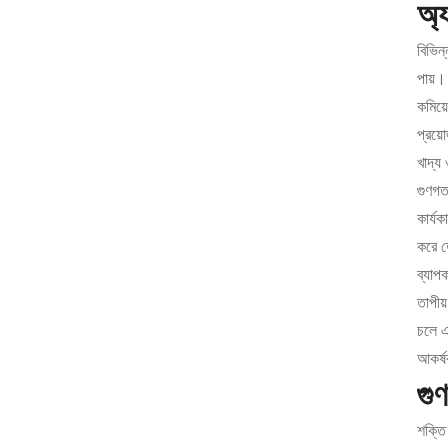
অ্
বিভিন্
পায়। 
কমিয়ে
প্রয়
খাদ্য
গুণগত
কার্য
করে ত
ব্যাপ
তাপীয
চলে এ
আকর্
গুণ
শক্তি 