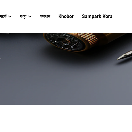
র্কে
পণ্য
সমাধান
Khobor
Sampark Kora