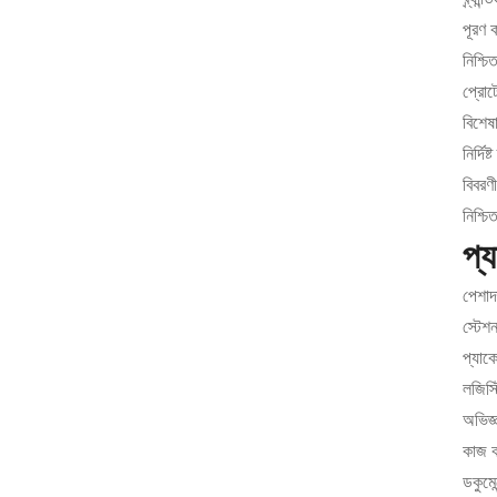
পূরণ ক
নিশ্চি
প্রোট
বিশেষ
নির্দি
বিবরণী
নিশ্চি
প্
পেশাদা
স্টেশ
প্যাক
লজিস্
অভিজ্
কাজ ক
ডকুমে