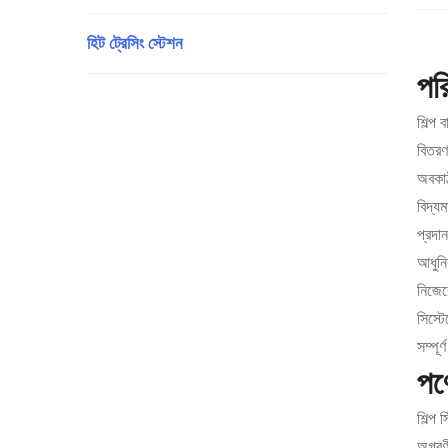
হিট ট্রেসিং স্টেশন
পর
শিল্প 
বিতরণ
অবকাঠ
বিদ্যম
প্রদা
আধুনিক
নিজেক
সিস্ট
সম্পূ
পণ
শিল্প 
অগ্রণ