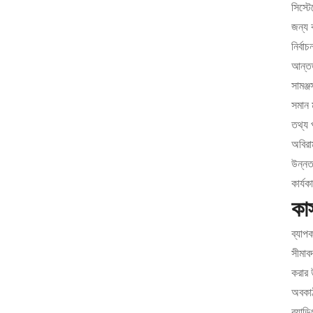
সিস্ট
জন্য 
নির্ব
আন্তর্
সামঞ্জ
সমান ম
তথ্য 
অবিরাম
উন্নত 
কার্য
কাস
ব্যাপক
সীমাব
করার 
অবকাঠ
ব্র্যা