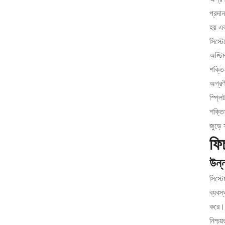
প্রদা
হয় এ
সিস্টে
অপ্টি
শক্তি
অগ্রণী
স্প্ল
শক্তিশ
জুড়ে
ফি
উন্ন
সিস্টে
ব্যবস
করে। 
নিশ্চ