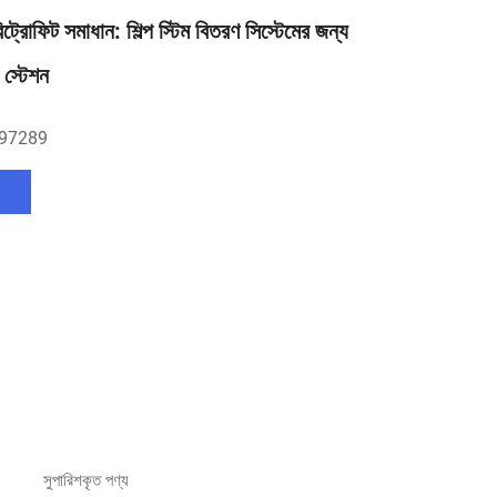
রিট্রোফিট সমাধান: শিল্প স্টিম বিতরণ সিস্টেমের জন্য
ং স্টেশন
97289
সুপারিশকৃত পণ্য