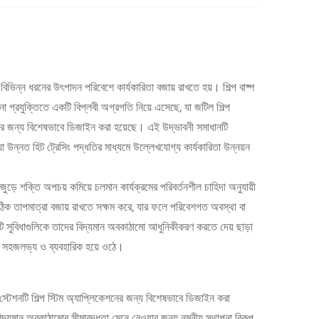
ও বিভিন্ন ধরনের উৎপাদন পরিবেশে কার্যকারিতা বজায় রাখতে হয়। শিল্প বাষ্প
না প্রযুক্তিতে একটি বিপ্লবী অগ্রগতি নিয়ে এসেছে, যা জটিল শিল্প
করার জন্য বিশেষভাবে ডিজাইন করা হয়েছে। এই উদ্ভাবনী সমাধানটি
 যা উন্নত হিট ট্রেসিং পদ্ধতির মাধ্যমে উল্লেখযোগ্য কার্যকারিতা উন্নয়ন
ক জুড়ে শক্তি অপচয় কমিয়ে চলমান কার্যক্রমের পরিবর্তনশীল চাহিদা অনুযায়ী
ঠিক তাপমাত্রা বজায় রাখতে সক্ষম করে, যার ফলে পরিবেশগত অবস্থা বা
িটি সুবিধাগুলিকে তাদের বিদ্যমান অবকাঠামো আধুনিকীকরণ করতে দেয় ছাড়া
জেশন সহজলভ্য ও ব্যবহারিক হয়ে ওঠে।
সিং স্টেশনটি শিল্প স্টিম অ্যাপ্লিকেশনের জন্য বিশেষভাবে ডিজাইন করা
বিদ্যমান অবকাঠামোর সীমাবদ্ধতা মেনে নেওয়ার জন্য নমনীয় স্থাপনা বিকল্প