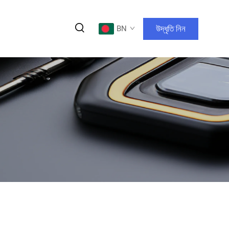
উদ্ধৃতি নিন
BN