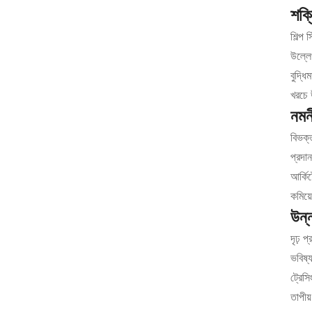
শক্
শিল্প
উল্লেখ
বুদ্ধ
খরচে 
নমন
বিভক্
প্রদা
আর্কিট
কমিয়
উন্
দৃঢ় 
ভবিষ্য
ট্রেস
তাপীয়