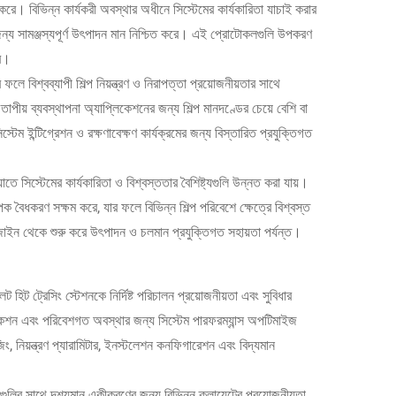
 করে। বিভিন্ন কার্যকরী অবস্থার অধীনে সিস্টেমের কার্যকারিতা যাচাই করার
র জন্য সামঞ্জস্যপূর্ণ উৎপাদন মান নিশ্চিত করে। এই প্রোটোকলগুলি উপকরণ
রে।
ে বিশ্বব্যাপী শিল্প নিয়ন্ত্রণ ও নিরাপত্তা প্রয়োজনীয়তার সাথে
তাপীয় ব্যবস্থাপনা অ্যাপ্লিকেশনের জন্য শিল্প মানদণ্ডের চেয়ে বেশি বা
্টেম ইন্টিগ্রেশন ও রক্ষণাবেক্ষণ কার্যক্রমের জন্য বিস্তারিত প্রযুক্তিগত
াতে সিস্টেমের কার্যকারিতা ও বিশ্বস্ততার বৈশিষ্ট্যগুলি উন্নত করা যায়।
াপক বৈধকরণ সক্ষম করে, যার ফলে বিভিন্ন শিল্প পরিবেশে ক্ষেত্রে বিশ্বস্ত
 ডিজাইন থেকে শুরু করে উৎপাদন ও চলমান প্রযুক্তিগত সহায়তা পর্যন্ত।
ট হিট ট্রেসিং স্টেশনকে নির্দিষ্ট পরিচালন প্রয়োজনীয়তা এবং সুবিধার
িকেশন এবং পরিবেশগত অবস্থার জন্য সিস্টেম পারফরম্যান্স অপটিমাইজ
 নিয়ন্ত্রণ প্যারামিটার, ইনস্টলেশন কনফিগারেশন এবং বিদ্যমান
েমগুলির সাথে দৃশ্যমান একীকরণের জন্য বিভিন্ন ক্লায়েন্টের প্রয়োজনীয়তা