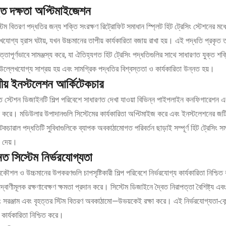
তি দক্ষতা অপ্টিমাইজেশন
 স্টিম বিতরণ পদ্ধতির জন্য শক্তি সংরক্ষণ রিট্রোফিট সমাধান স্প্লিট হিট ট্রেসিং স্টেশনের 
যোগ্য হ্রাস ঘটায়, যখন উচ্চমানের তাপীয় কার্যকারিতা বজায় রাখা হয়। এই পদ্ধতি প্রকৃত তা
িমত্তাপূর্ণভাবে সামঞ্জস্য করে, যা ঐতিহ্যগত হিট ট্রেসিং পদ্ধতিগুলির সাথে সাধারণত যু
উল্লেখযোগ্য সাশ্রয় হয় এবং সামগ্রিক পদ্ধতির বিশ্বস্ততা ও কার্যকারিতা উন্নত হয়।
ীয় ইনস্টলেশন আর্কিটেকচার
ত স্টেশন ডিজাইনটি শিল্প পরিবেশে সাধারণত দেখা যাওয়া বিভিন্ন পাইপলাইন কনফিগারেশন এব
ন করে। মডিউলার উপাদানগুলি সিস্টেমের কার্যকারিতা অপ্টিমাইজ করে এবং ইনস্টলেশনের জট
েকচারাল পদ্ধতিটি সুবিধাগুলিকে ব্যাপক অবকাঠামোগত পরিবর্তন ছাড়াই সম্পূর্ণ হিট ট্রেসিং সম
ে দেয়।
নত সিস্টেম নির্ভরযোগ্যতা
প্রকৌশল ও উচ্চমানের উপকরণগুলি চাপসৃষ্টিকারী শিল্প পরিবেশে নির্ভরযোগ্য কার্যকারিতা নিশ্চ
দ্বাণীমূলক রক্ষণাবেক্ষণ ক্ষমতা প্রদান করে। সিস্টেম ডিজাইনে দ্বৈত নিরাপত্তা বৈশিষ্ট্য এবং
িং সরঞ্জাম এবং বৃহত্তর স্টিম বিতরণ অবকাঠামো—উভয়কেই রক্ষা করে। এই নির্ভরযোগ্যতা-কেন্দ
 কার্যকারিতা নিশ্চিত করে।