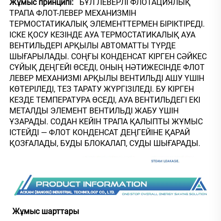
Жұмыс принципі:   
БҰЛ ЛЕВЕРЛІ ФЛОТАЦИЯЛЫҚ 
ТРАПА ФЛОТ-ЛЕВЕР МЕХАНИЗМІН 
ТЕРМОСТАТИКАЛЫҚ ЭЛЕМЕНТТЕРМЕН БІРІКТІРЕДІ. 
ІСКЕ ҚОСУ КЕЗІНДЕ АУА ТЕРМОСТАТИКАЛЫҚ АУА 
ВЕНТИЛЬДЕРІ АРҚЫЛЫ АВТОМАТТЫ ТҮРДЕ 
ШЫҒАРЫЛАДЫ. СОҢҒЫ КОНДЕНСАТ КІРГЕН СӘЙКЕС 
СҰЙЫҚ ДЕҢГЕЙІ ӨСЕДІ, ОНЫҢ НӘТИЖЕСІНДЕ ФЛОТ 
ЛЕВЕР МЕХАНИЗМІ АРҚЫЛЫ ВЕНТИЛЬДІ АШУ ҮШІН 
КӨТЕРІЛЕДІ, ТЕЗ ТАРАТУ ЖҮРГІЗІЛЕДІ. БУ КІРГЕН 
КЕЗДЕ ТЕМПЕРАТУРА ӨСЕДІ, АУА ВЕНТИЛЬДЕГІ ЕКІ 
МЕТАЛДЫ ЭЛЕМЕНТ ВЕНТИЛЬДІ ЖАБУ ҮШІН 
ҰЗАРАДЫ. СОДАН КЕЙІН ТРАПА ҚАЛЫПТЫ ЖҰМЫС 
ІСТЕЙДІ — ФЛОТ КОНДЕНСАТ ДЕҢГЕЙІНЕ ҚАРАЙ 
ҚОЗҒАЛАДЫ, БУДЫ БЛОКАЛАП, СУДЫ ШЫҒАРАДЫ. 
Жұмыс шарттары