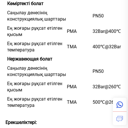
Көміртекті болат
Саңылау денесінің
PN50
конструкциялық шарттары
Ең жоғары рұқсат етілген
PMA
32Bar@400℃
қысым
Ең жоғары рұқсат етілген
TMA
400℃@32Bar
температура
Нержавеющая болат
Саңылау денесінің
PN50
конструкциялық шарттары
Ең жоғары рұқсат етілген
PMA
32Bar@260℃
қысым
Ең жоғары рұқсат етілген
TMA
500℃@26Bar
температура
Ерекшеліктері: 