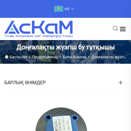
KK
Доңғалақты жүзгіш бу тұтқышы
Басты бет
>
Продукциялар
>
Булы Қақпақ
>
Доңғалақты жүзгіш бу тұтқышы
БАРЛЫҚ ӨНІМДЕР