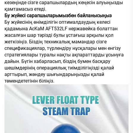
кезеңінде сізге сарапшылардың кеңесін алуыңызды
қамтамасыз етеді.
Бу жүйесі сарапшыларымызбен байланысыңыз
Бу жүйесінің өнімділігін оптималдаудың келесі
қадамына AcKaM AFT532LF нержавейка болаттан
жасалған шар тәрізді булы ұстағыш арқылы қол
жеткізіңіз. Біздің техникалық мамандар сізге
спецификациялар, түрлендіру нұсқалары мен енгізу
стратегиялары туралы нақты ақпараттарды ұсынуға
дайын. Бүгін хабарласып, біздің бумен басқару
шешімдерінің операциялық тиімділігіңізді қалай
арттырып, жөндеу шығындарыңызды қалай
төмендететінін біліңіз.