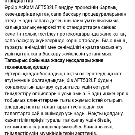
стандарттар
Әрбір AcKaM AFT532LF өндіру процесінің барлық
кезеңдерінде қатаң сапа басқару процедураларынан
өтеді. Біздің сапаға деген шынайы ұмтылысымыз
халықаралық өнеркәсіптік стандарттарға сәйкес
келетін толық тестілеу протоколдарында және қатаң
сапа басқару жүйелерінде көрініс табады. Біз өнімнің
тұрақты өнімділігі мен сенімділігін қамтамасыз ету
үшін қатаң сапа басқару жүйелерін ұстанамыз.
Тапсырыс бойынша жасау нұсқалары және
техникалық қолдау
Әртүрлі қолданбалардың нақты өзгерістерді қажет
етуі мүмкін болғандықтан, біз AFT532LF будың
конденсатын шығару құрылғысы үшін әртүрлі
тиімдестіру опцияларын ұсынамыз. Біздің инженерлік
тобымыз клиенттермен тығыз жұмыс істей отырып,
олардың нақты талаптарын түсініп, дәл сол
талаптарға сай шешімдер ұсынады. Нақты қолдану
қажеттіліктеріңіз туралы талқылау үшін біздің
техникалық сарапшыларымызбен байланысып,
тиімдестірудің мүмкіндіктерін зерттеңіз.