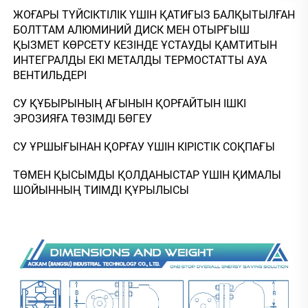
ЖОҒАРЫ ТҮЙСІКТІЛІК ҮШІН ҚАТИҒЫЗ БАЛҚЫТЫЛҒАН 
БОЛТТАМ АЛЮМИНИЙ ДИСК МЕН ОТЫРҒЫШ 
ҚЫЗМЕТ КӨРСЕТУ КЕЗІНДЕ ҰСТАУДЫ ҚАМТИТЫН 
ИНТЕГРАЛДЫ ЕКІ МЕТАЛДЫ ТЕРМОСТАТТЫ АУА 
ВЕНТИЛЬДЕРІ 
СУ ҚҰБЫРЫНЫҢ АҒЫНЫН ҚОРҒАЙТЫН ІШКІ 
ЭРОЗИЯҒА ТӨЗІМДІ БӨГЕУ 
СУ ҰРШЫҒЫНАН ҚОРҒАУ ҮШІН КІРІСТІК СОҚПАҒЫ 
ТӨМЕН ҚЫСЫМДЫ ҚОЛДАНЫСТАР ҮШІН ҚИМАЛЫ 
ШОЙЫННЫҢ ТИІМДІ ҚҰРЫЛЫСЫ 