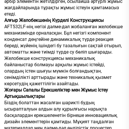
әрбір элементін жетілдірген, осылайша әртүрлі жұмыс
жағдайларында тұрақты жұмыс істеуін қамтамасыз
етеді.
Алғыр Желобекшенің Күрделі Конструкциясы
AFT532LF-нің негізі дәлме-дәл жобаланған желобекше
механизмінде орналасқан. Бұл негізгі компонент
конденсат деңгейіне динамикалық түрде реакция
береді, жүйенің ішіндегі бу тазалығын сақтай отырып,
автоматты және тиімді түрде су бөліп шығарады.
Желобекше конструкциясы механикалық
байланыстар болмауы арқылы жұмыс істейді,
олардың істен шығуы мүмкін болғандықтан,
сенімділікті арттырады және техникалық қызмет
көрсетудің қажеттілігін азайтады.
Жоғары Сапалы Ерекшеліктер мен Жұмыс Істеу
Артықшылықтары
Біздің болаттан жасалған шарикті будың
ысырапталуын алдын алу құрылғысы нарықта
басқалардан ерекшеленетін бірнеше инновациялық
дизайн элементтерін қамтиды. Мұқият таңдалған
материалдар мен дәлме-дәл өндірістік процестер