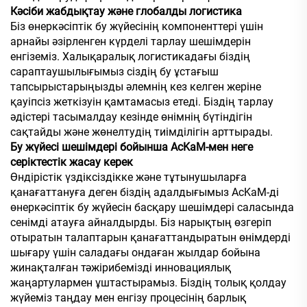
Кәсіби жабдықтау және глобалды логистика
Біз өнеркәсіптік бу жүйесінің компоненттері үшін
арнайы әзірленген күрделі тарлау шешімдерін
енгіземіз. Халықаралық логистикадағы біздің
сараптаушылығымыз сіздің бу ұстағыш
тапсырыстарыңызды әлемнің кез келген жеріне
қауіпсіз жеткізуін қамтамасыз етеді. Біздің тарлау
әдістері тасымалдау кезінде өнімнің бүтіндігін
сақтайды және жөнелтудің тиімділігін арттырады.
Бу жүйесі шешімдері бойынша AcKaM-мен неге
серіктестік жасау керек
Өндірістік үздіксіздікке және тұтынушыларға
қанағаттануға деген біздің адалдығымыз AcKaM-ді
өнеркәсіптік бу жүйесін басқару шешімдері саласында
сенімді атауға айналдырды. Біз нарықтың өзгеріп
отыратын талаптарын қанағаттандыратын өнімдерді
шығару үшін саладағы ондаған жылдар бойына
жинақталған тәжірибемізді инновациялық
жаңартулармен ұштастырамыз. Біздің толық қолдау
жүйеміз таңдау мен енгізу процесінің барлық