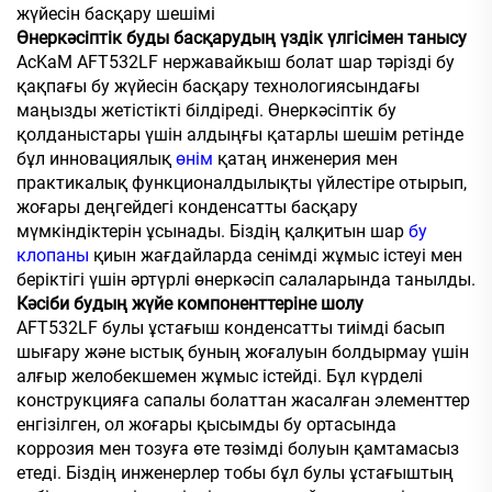
жүйесін басқару шешімі
Өнеркәсіптік буды басқарудың үздік үлгісімен танысу
AcKaM AFT532LF нержавайкыш болат шар тәрізді бу
қақпағы бу жүйесін басқару технологиясындағы
маңызды жетістікті білдіреді. Өнеркәсіптік бу
қолданыстары үшін алдыңғы қатарлы шешім ретінде
бұл инновациялық
өнім
қатаң инженерия мен
практикалық функционалдылықты үйлестіре отырып,
жоғары деңгейдегі конденсатты басқару
мүмкіндіктерін ұсынады. Біздің қалқитын шар
бу
клопаны
қиын жағдайларда сенімді жұмыс істеуі мен
беріктігі үшін әртүрлі өнеркәсіп салаларында танылды.
Кәсіби будың жүйе компоненттеріне шолу
AFT532LF булы ұстағыш конденсатты тиімді басып
шығару және ыстық буның жоғалуын болдырмау үшін
алғыр желобекшемен жұмыс істейді. Бұл күрделі
конструкцияға сапалы болаттан жасалған элементтер
енгізілген, ол жоғары қысымды бу ортасында
коррозия мен тозуға өте төзімді болуын қамтамасыз
етеді. Біздің инженерлер тобы бұл булы ұстағыштың