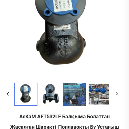
AcKaM AFT532LF Балқыма Болаттан
Жасалған Шарикті-Поплавокты Бу Ұстағыш