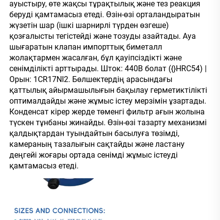
ауыстыру, өте жақсы тұрақтылық және тез реакция 
беруді қамтамасыз етеді. Өзін-өзі орталандыратын 
жүзетін шар (ішкі шарнирлі түрден өзгеше) 
қозғалысты тегістейді және тозуды азайтады. Ауа 
шығаратын клапан импорттық биметалл 
жолақтармен жасалған, бұл қауіпсіздікті және 
сенімділікті арттырады. Шток: 440B болат ({}HRC54) | 
Орын: 1CR17NI2. Бөлшектердің арасындағы 
қаттылық айырмашылығын бақылау герметиктілікті 
оптималдайды және жұмыс істеу мерзімін ұзартады. 
Конденсат кірер жерде төменгі фильтр ағын жолына 
түскен тұнбаны жинайды. Өзін-өзі тазарту механизмі 
қалдықтардан туындайтын басылуға төзімді, 
камераның тазалығын сақтайды және ластану 
деңгейі жоғары ортада сенімді жұмыс істеуді 
қамтамасыз етеді. 