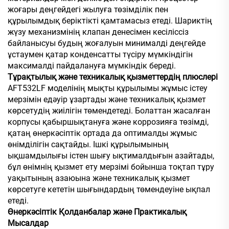
жоғары деңгейдегі жылуға төзімділік пен
құрылымдық беріктікті қамтамасыз етеді. Шариктің
жүзу механизмінің клапан денесімен кесіліссіз
байланысуы будың жоғалуын минималді деңгейде
ұстаумен қатар конденсатты түсіру мүмкіндігін
максималді пайдалануға мүмкіндік береді.
Тұрақтылық және техникалық қызметтердің плюслері
AFT532LF моделінің мықты құрылымы жұмыс істеу
мерзімін едәуір ұзартады және техникалық қызмет
көрсетудің жиілігін төмендетеді. Болаттан жасалған
корпусы қабыршықтануға және коррозияға төзімді,
қатаң өнеркәсіптік ортада да оптималды жұмыс
өнімділігін сақтайды. Ішкі құрылымының
ықшамдылығы істен шығу ықтималдығын азайтады,
бұл өнімнің қызмет ету мерзімі бойынша тоқтап тұру
уақытының азаюына және техникалық қызмет
көрсетуге кететін шығындардың төмендеуіне ықпал
етеді.
Өнеркәсіптік Қолданбалар және Практикалық
Мысалдар