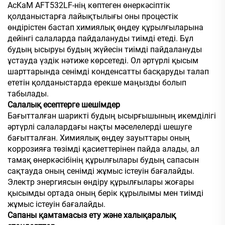
AcKaM AFT532LF-нің көптеген өнеркәсіптік
қолданыстарға лайықтылығы оны процестік
өндірістен бастап химиялық өңдеу құрылғыларына
дейінгі салаларда пайдалануды тиімді етеді. Бұл
будың ысыруы будың жүйесін тиімді пайдалануды
ұстауда үздік нәтиже көрсетеді. Ол әртүрлі қысым
шарттарында сенімді конденсатты басқаруды талап
ететін қолданыстарда ерекше маңызды болып
табылады.
Салалық есептерге шешімдер
Бағытталған шарикті будың ысырғышының икемділігі
әртүрлі салалардағы нақты мәселелерді шешуге
бағытталған. Химиялық өңдеу зауыттары оның
коррозияға төзімді қасиеттерінен пайда алады, ал
тамақ өнеркәсібінің құрылғылары будың сапасын
сақтауда оның сенімді жұмыс істеуін бағалайды.
Электр энергиясын өндіру құрылғылары жоғары
қысымды ортада оның берік құрылымы мен тиімді
жұмыс істеуін бағалайды.
Сапаны қамтамасыз ету және халықаралық