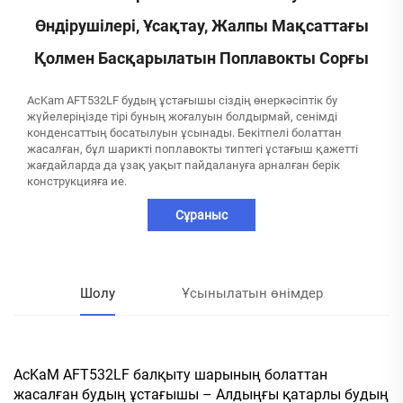
Өндірушілері, Ұсақтау, Жалпы Мақсаттағы
Қолмен Басқарылатын Поплавокты Сорғы
AcKam AFT532LF будың ұстағышы сіздің өнеркәсіптік бу
жүйелеріңізде тірі буның жоғалуын болдырмай, сенімді
конденсаттың босатылуын ұсынады. Бекітпелі болаттан
жасалған, бұл шарикті поплавокты типтегі ұстағыш қажетті
жағдайларда да ұзақ уақыт пайдалануға арналған берік
конструкцияға ие.
Сұраныс
Шолу
Ұсынылатын өнімдер
AcKaM AFT532LF балқыту шарының болаттан
жасалған будың ұстағышы – Алдыңғы қатарлы будың