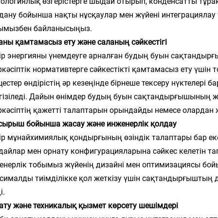
нологиялық өзгерістерге шыдай отырып, конденсатты тұр
дану бойынша нақты нұсқаулар мен жүйені интеграциялау 
ымызбен байланысыңыз.
аны қамтамасыз ету және саланың сәйкестігі
ір энергияны үнемдеуге арналған будың буын сақтандыр
ркәсіптік нормативтерге сәйкестікті қамтамасыз ету үшін то
цестер өндірістің әр кезеңінде бірнеше тексеру нүктелері 
гізіледі. Дайын өнімдер будың буын сақтандырғышының жұм
ркәсіптің қажетті талаптарын орындайды немесе олардан
сырыш бойынша жасау және инженерлік қолдау
ір мұнайхимиялық қондырғының өзіндік талаптары бар екен
дайлар мен орнату конфигурацияларына сәйкес келетін т
енерлік тобымыз жүйенің дизайні мен оптимизациясы бой
сималды тиімділікке қол жеткізу үшін сақтандырғыштың
і.
ату және техникалық қызмет көрсету шешімдері