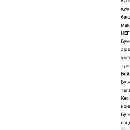
Кәс
құж
бағ
мак
НЕГ
Бум
арн
ұмт
түк
Бай
Бу 
тал
Кәс
кон
Бу 
саң