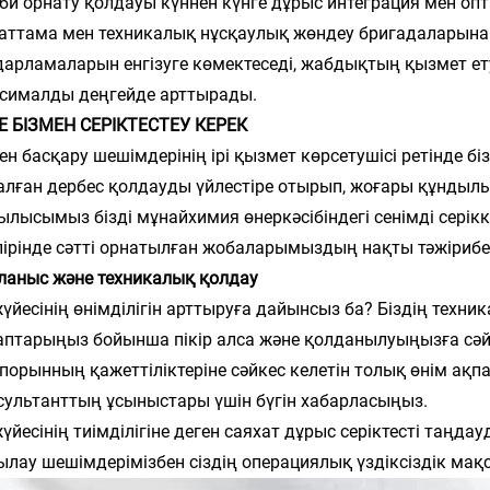
іби орнату қолдауы күннен күнге дұрыс интеграция мен оп
аттама мен техникалық нұсқаулық жөндеу бригадаларына 
дарламаларын енгізуге көмектеседі, жабдықтың қызмет ету
сималды деңгейде арттырады.
Е БІЗМЕН СЕРІКТЕСТЕУ КЕРЕК
ен басқару шешімдерінің ірі қызмет көрсетушісі ретінде біз
алған дербес қолдауды үйлестіре отырып, жоғары құндылы
ылысымыз бізді мұнайхимия өнеркәсібіндегі сенімді серікк
пірінде сәтті орнатылған жобаларымыздың нақты тәжірибес
ланыс және техникалық қолдау
жүйесінің өнімділігін арттыруға дайынсыз ба? Біздің тех
аптарыңыз бойынша пікір алса және қолданылуыңызға сәй
іпорынның қажеттіліктеріне сәйкес келетін толық өнім ақ
сультанттың ұсыныстары үшін бүгін хабарласыңыз.
жүйесінің тиімділігіне деген саяхат дұрыс серіктесті таңд
ылау шешімдерімізбен сіздің операциялық үздіксіздік мақс