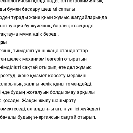
 технологиясын қолданады, ол петрохимиялық
лды бумен басқару шешімі сапалы
ерден тұрады және қиын жұмыс жағдайларында
онструкция бу жүйесінің барлық кезеңінде
ақтауға мүмкіндік береді.
ары
інің тиімділігі үшін жаңа стандарттар
ген шелек механизмі өзгеріп отыратын
імділікті сақтай отырып, өте дәл жұмыс
рсетуді және қызмет көрсету мерзімін
орларының жалпы иелік құны төмендейді.
езінде будың жоғалуын болдырмау арқылы
ес қосады. Жақсы жылу шашырату
ектеседі, ал алдыңғы ағын үлгісі жүйедегі
бағалы будың энергиясын сақтай отырып,