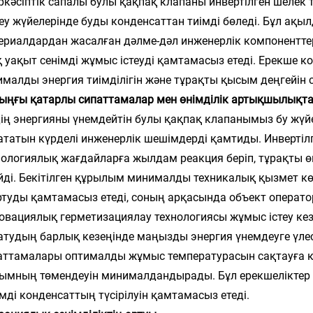
ркәсіптік сапалы булы қақпақ клапаны инвертілген шелек
еу жүйелерінде буды конденсаттан тиімді бөледі. Бұл ақы
ериалдардан жасалған дәлме-дәл инженерлік компонентт
қ уақыт сенімді жұмыс істеуді қамтамасыз етеді. Ерекше к
ималды энергия тиімділігін және тұрақты қысым деңгейін с
ыңғы қатарлы сипаттамалар мен өнімділік артықшылықт
дің энергияны үнемдейтін булы қақпақ клапанымыз бу жүйес
ататын күрделі инженерлік шешімдерді қамтиды. Инвертіл
нологиялық жағдайларға жылдам реакция беріп, тұрақты өн
ейді. Бекітілген құрылым минималды техникалық қызмет кө
ртуды қамтамасыз етеді, соның арқасында объект операт
овациялық герметизациялау технологиясы жұмыс істеу к
атудың барлық кезеңінде маңызды энергия үнемдеуге үл
аттамалары оптималды жұмыс температурасын сақтауға көм
ымның төмендеуін минималдандырады. Бұл ерекшеліктер 
імді конденсаттың түсірілуін қамтамасыз етеді.