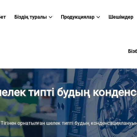
бет
Біздің туралы
Продукциялар
Шешімдер
Біз
шелек типті будың конден
>
Тігінен орнатылған шелек типті будың конденсациялануы