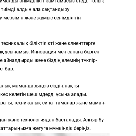
тималды өнімділікті қамтамасыз етеді. Толық
тиімді алдын ала сақтандыру
 мерзімін және жұмыс сенімділігін
 техникалық біліктілікті және клиенттерге
қ ұсынамыз. Инновация мен сапаға берген
е айналдырды және біздің әлемнің түкпір-
і бар.
никалық мамандарыңыз сіздің нақты
кес келетін шешімдерді ұсына алады.
параты, техникалық сипаттамалар және маман-
аудан және технологиядан басталады. Алғыр бу
аттарыңызға жетуге мүмкіндік беріңіз.