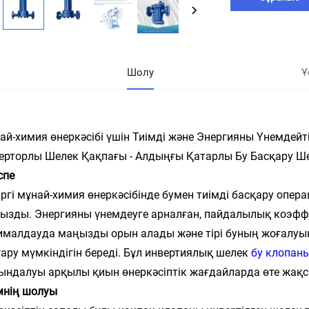
Шолу
Ұ
ай-химия өнеркәсібі үшін Тиімді және Энергияны Үнемдейт
ерторлы Шелек Қақпағы - Алдыңғы Қатарлы Бу Басқару Ш
спе
іргі мұнай-химия өнеркәсібінде бумен тиімді басқару опер
ызды. Энергияны үнемдеуге арналған, пайдалылық коэффи
ималдауда маңызды орын алады және тірі буның жоғалуы
ару мүмкіндігін береді. Бұл инвертиялық шелек
бу клопан
ындалуы арқылы қиын өнеркәсіптік жағдайларда өте жақсы
мнің шолуы