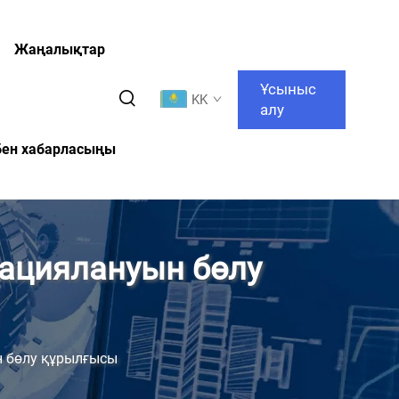
Жаңалықтар
Ұсыныс
KK
алу
бен хабарласыңы
сациялануын бөлу
н бөлу құрылғысы