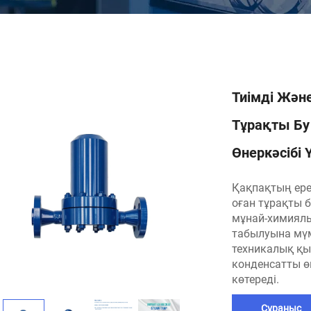
Тиімді Жән
Тұрақты Бу
Өнеркәсібі 
Қақпақтың ерек
оған тұрақты 
мұнай-химиялы
табылуына мүмк
техникалық қы
конденсатты 
көтереді.
Сұраныс