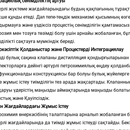
рациялық сенімділіктің артуы
үрлі жүктеме жағдайларындағы будың қақпағының тұрақ
кше құнды етеді. Дәл тепе-теңдік механизмі қысымның өзге
дырмауға және үздіксіз процестің сенімділігін қамтамасыз 
розия мен тозуға төзімді болу үшін арнайы жобаланған, бұ
ділікті сақтауға мүмкіндік береді.
ркәсіптік Қолданыстар және Процестерді Интеграциялау
мді булық сақина клапаны дистилляция қондырғыларынан
лекторларға дейінгі әртүрлі петрохимиялық өңдеу қолдан
функционалды конструкциясы бар болуы булық жүйелерге т
е жұмыс істеу тиімділігін тез арада жақсартады. Клапанны
қаруы үдерістің маңызды аймақтарында маңызды болатын
стық және Қауіпсіздік.
н Жағдайлардағы Жұмыс Істеу
рохимия өнеркәсібінің талаптарына арналып жобаланған
үрлі жағдайларында да тиімді жұмыс істеуді сақтайды. Б