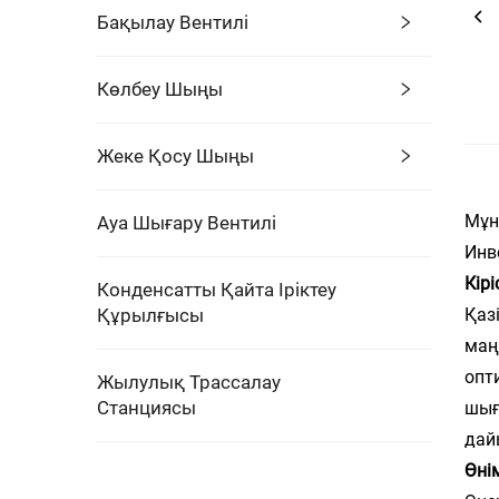
Бақылау Вентилі
Көлбеу Шыңы
Жеке Қосу Шыңы
Мұн
Ауа Шығару Вентилі
Инв
Кірі
Конденсатты Қайта Іріктеу
Құрылғысы
Қаз
маң
опт
Жылулық Трассалау
Станциясы
шығ
дай
Өні