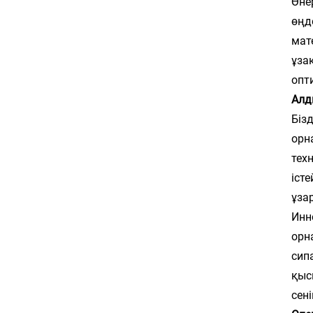
Өне
өңд
мат
ұза
опт
Алд
Біз
орн
тех
іст
ұза
Инн
орн
сип
қыс
сен