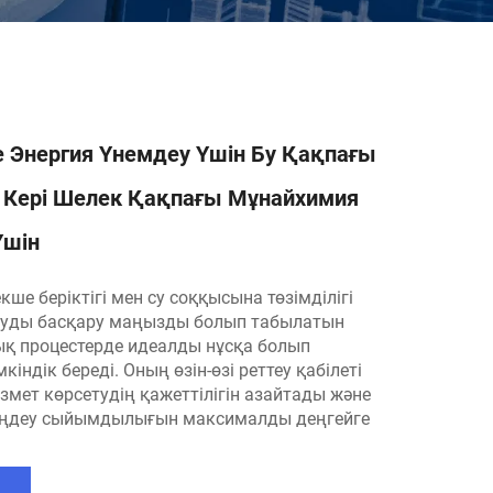
е Энергия Үнемдеу Үшін Бу Қақпағы
 Кері Шелек Қақпағы Мұнайхимия
Үшін
ше беріктігі мен су соққысына төзімділігі
буды басқару маңызды болып табылатын
қ процестерде идеалды нұсқа болып
індік береді. Оның өзін-өзі реттеу қабілеті
змет көрсетудің қажеттілігін азайтады және
өңдеу сыйымдылығын максималды деңгейге