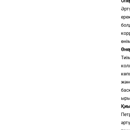
Опе
Әрт
ере
бол
кор
өнім
Өне
Тиі
кол
көп
жән
бас
ыры
Қиы
Пет
әрт