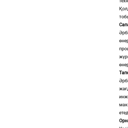
тех
Қол
тоб
Сап
Әрб
өне
про
жүр
өне
Тап
Әрб
жағ
инж
мак
етед
Орн