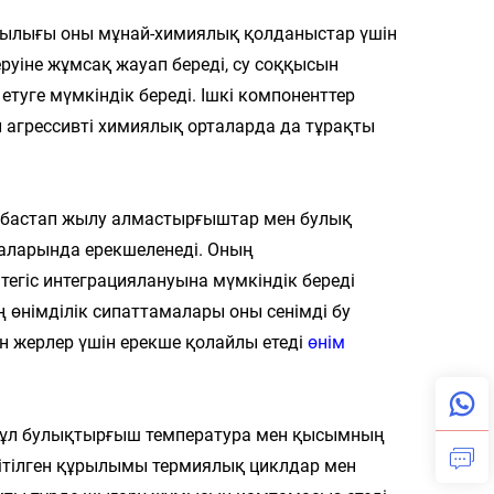
тылығы оны мұнай-химиялық қолданыстар үшін
руіне жұмсақ жауап береді, су соққысын
етуге мүмкіндік береді. Ішкі компоненттер
л агрессивті химиялық орталарда да тұрақты
 бастап жылу алмастырғыштар мен булық
баларында ерекшеленеді. Оның
егіс интеграциялануына мүмкіндік береді
ң өнімділік сипаттамалары оны сенімді бу
 жерлер үшін ерекше қолайлы етеді
өнім
 бұл булықтырғыш температура мен қысымның
екітілген құрылымы термиялық циклдар мен