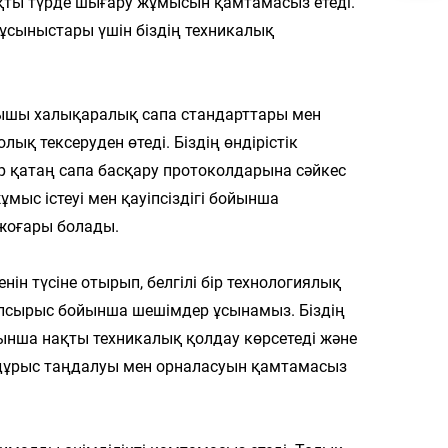
ақты түрде шығару жұмысын қамтамасыз етеді.
ұсыныстары үшін біздің техникалық
ғышы халықаралық сапа стандарттары мен
лық тексеруден өтеді. Біздің өндірістік
бар қатаң сапа басқару протоколдарына сәйкес
ыс істеуі мен қауіпсіздігі бойынша
 жоғары болады.
ін түсіне отырып, белгілі бір технологиялық
апсырыс бойынша шешімдер ұсынамыз. Біздің
ынша нақты техникалық қолдау көрсетеді және
 дұрыс таңдалуы мен орналасуын қамтамасыз