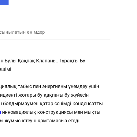
сынылатын өнімдер
ін Булы Қақпақ Клапаны, Тұрақты Бу
ешімі
ациялық табыс пен энергияны үнемдеу үшін
циенті жоғары бу қақпағы бу жүйесін
н болдырмаумен қатар сенімді конденсатты
ы
инновациялық конструкциясы мен мықты
 жұмыс істеуін қамтамасыз етеді.