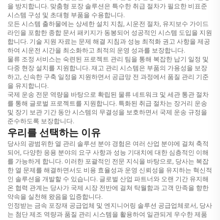
을 방지합니다. 맞춤형 포장 솔루션은 특수한 취급 절차가 필요한 비표준
시스템 구성 및 초대형 부품을 수용합니다.
모든 시스템 출하물에는 상세한 설치 지침, 시운전 절차, 유지보수 가이드
라인을 포함한 종합 문서 패키지가 동봉되어 성공적인 시스템 도입을 지원
합니다. 기술 지원 자료는 문제 해결 지침과 성능 최적화 권고 사항을 제공
하여 시운전 시간을 최소화하고 최적의 운영 성과를 보장합니다.
물류 조정 서비스는 숙련된 프로젝트 관리 팀을 통해 복잡한 납기 일정 및
다중 현장 설치를 지원합니다. 재고 관리 시스템은 부품의 가용성을 보장
하고, 신속한 구축 일정을 지원하면서 공급망 전 과정에서 품질 관리 기준
을 유지합니다.
국제 운송 전문 역량을 바탕으로 확립된 물류 네트워크 및 세관 통관 절차
를 통해 글로벌 프로젝트를 지원합니다. 특화된 취급 절차는 장거리 운송
및 장기 보관 기간 동안 시스템의 무결성을 보호하면서 국제 운송 규정을
준수하도록 보장합니다.
우리를 선택하는 이유
당사의 광범위한 열 관리 솔루션 분야 경험은 여러 산업 분야에 걸쳐 축적
되어, 다양한 응용 분야의 요구 사항과 성능 기대치에 대한 심층적인 이해
를 가능하게 합니다. 이러한 포괄적인 전문 지식을 바탕으로, 당사는 복잡
한 열 문제를 해결하면서도 비용 효율성과 운영 신뢰성을 유지하는 혁신적
인 솔루션을 개발할 수 있습니다. 글로벌 산업 파트너와 오랜 기간 유지해
온 협력 관계는 당사가 국제 시장 전반에 걸쳐 탁월함과 고객 만족을 향한
약속을 실천해 왔음을 입증합니다.
인정받는
금속 포장재 공급업체
및 엔지니어링 솔루션 공급업체로서, 당사
는 첨단 제조 역량과 품질 관리 시스템을 활용하여 일관되게 우수한 제품