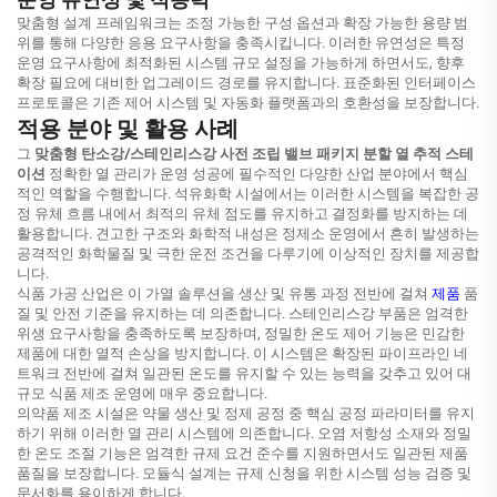
맞춤형 설계 프레임워크는 조정 가능한 구성 옵션과 확장 가능한 용량 범
위를 통해 다양한 응용 요구사항을 충족시킵니다. 이러한 유연성은 특정
운영 요구사항에 최적화된 시스템 규모 설정을 가능하게 하면서도, 향후
확장 필요에 대비한 업그레이드 경로를 유지합니다. 표준화된 인터페이스
프로토콜은 기존 제어 시스템 및 자동화 플랫폼과의 호환성을 보장합니다.
적용 분야 및 활용 사례
그
맞춤형 탄소강/스테인리스강 사전 조립 밸브 패키지 분할 열 추적 스테
이션
정확한 열 관리가 운영 성공에 필수적인 다양한 산업 분야에서 핵심
적인 역할을 수행합니다. 석유화학 시설에서는 이러한 시스템을 복잡한 공
정 유체 흐름 내에서 최적의 유체 점도를 유지하고 결정화를 방지하는 데
활용합니다. 견고한 구조와 화학적 내성은 정제소 운영에서 흔히 발생하는
공격적인 화학물질 및 극한 운전 조건을 다루기에 이상적인 장치를 제공합
니다.
식품 가공 산업은 이 가열 솔루션을 생산 및 유통 과정 전반에 걸쳐
제품
품
질 및 안전 기준을 유지하는 데 의존합니다. 스테인리스강 부품은 엄격한
위생 요구사항을 충족하도록 보장하며, 정밀한 온도 제어 기능은 민감한
제품에 대한 열적 손상을 방지합니다. 이 시스템은 확장된 파이프라인 네
트워크 전반에 걸쳐 일관된 온도를 유지할 수 있는 능력을 갖추고 있어 대
규모 식품 제조 운영에 매우 중요합니다.
의약품 제조 시설은 약물 생산 및 정제 공정 중 핵심 공정 파라미터를 유지
하기 위해 이러한 열 관리 시스템에 의존합니다. 오염 저항성 소재와 정밀
한 온도 조절 기능은 엄격한 규제 요건 준수를 지원하면서도 일관된 제품
품질을 보장합니다. 모듈식 설계는 규제 신청을 위한 시스템 성능 검증 및
문서화를 용이하게 합니다.