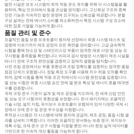
발전 시설은 보조 시스템의 최적 작동 온도 유지를 위해 이 시스템들을 활
용하며, 핵심 인프라에서 동결 손상을 방지합니다. 고신뢰성 구조와 중복
안전 기능은 지속적인 발전 운영에 요구되는 신뢰성을 제공합니다. 분할
구성 설계는 전체 에너지 소비를 최소화하면서 특정 시스템 구성 요소에
대한 집중 가열을 가능하게 합니다.
품질 관리 및 준수
포괄적인 품질 보증 프로토콜이 원자재 선정에서 최종 시스템 테스트 및
검증에 이르기까지 제조 공정의 모든 측면을 관리합니다. 고급 금속학적
시험을 통해 탄소강 및 스테인리스강 부품이 엄격한 재료 사양 및 성능 요
구사항을 충족함을 확인합니다. 비파괴 검사 방법은 시스템이 제조 시설을
떠나기 전에 구조적 완전성을 검증하고 잠재적 결함을 탐지합니다.
사전 조립 공정에서는 부품 호환성과 조립 정확도를 검증하는 엄격한 품질
점검 단계가 포함됩니다. 정밀 측정 도구를 사용해 치수 허용 오차를 확인
하며, 압력 시험을 통해 작동 조건 하에서의 시스템 완전성을 입증합니다.
열 성능 시험은 최종 시스템 승인 전에 열 분포 특성 및 에너지 효율 매개변
수를 검증합니다.
국제 규정 준수 기준이 설계 및 제조 공정을 지도하여, 전 세계 산업 안전
및 성능 요구 사항과의 호환성을 보장합니다. 문서 패키지에는 포괄적인
기술 사양, 설치 지침, 유지보수 프로토콜이 포함되어 있어 다양한 국제 시
장에서 규제 준수 및 운영 우수성을 지원합니다.
추적성 시스템은 각 시스템에 대해 원자재 공급처, 제조 공정, 품질 시험 결
과를 상세히 기록합니다. 이러한 포괄적인 문서화는 보증 청구, 유지보수
계획 수립, 규제 준수 요구 사항을 지원할 뿐만 아니라 현장 실적 데이터를
기반으로 한 지속적 개선 활동을 가능하게 합니다.