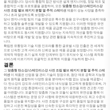
을 제공합니다. 당사의 통합적 접근 방식은 설계 엔지니어링, 정밀 제조 및
종합적인 시험 프로토콜을 결합하여, 모든
맞춤형 탄소강/스테인리스강
사전 조립 밸브 패키지 분할 열 추적 스테이션
제품이 성능 사양을 충족하
거나 초과 달성하도록 보장합니다.
당사 엔지니어링 팀의 기술 전문성은 특수한 응용 요구사항에 신속히 대응
하고 맞춤형 솔루션을 개발할 수 있도록 지원합니다. 이러한 역량은 유연
한 제조 공정과 결합되어 표준 제품 공급뿐 아니라 전문 맞춤형 엔지니어
링 프로젝트도 동시에 지원합니다. 당사는 지속적인 개선을 향한 약속을
바탕으로 제품 개발 및 성능 향상 관련 활동을 지속적으로 추진하고 있습
니다.
확립된 유통망과 기술 지원 인프라를 통한 글로벌 시장 진출은 전 세계적
으로 신속한 고객 서비스와 신뢰성 높은 제품 공급을 보장합니다. 이러한
국제적 역량은 초기 설계 자문 단계부터 장기 유지보수 및 시스템 최적화
서비스에 이르기까지 포괄적인 프로젝트 지원을 가능하게 합니다.
결론
그
맞춤형 탄소강/스테인리스강 사전 조립 밸브 패키지 분할 열 추적 스테
이션
이 제품은 산업용 열 관리 기술의 정점으로, 첨단 재료 공학과 지능형
설계 원칙을 결합하여 다양한 응용 분야에서 타협 없는 성능을 제공합니
다. 탄소강의 강도와 스테인리스강의 내식성을 정교하게 융합함으로써, 가
장 까다로운 산업 환경에서도 신뢰성 높은 장기 운전을 위한 견고한 기반
을 마련합니다. 포괄적인 맞춤화 기능과 모듈식 설계의 유연성을 통해 이
시스템은 변화하는 운영 요구 사항에 유연하게 대응하면서도 최고 수준의
품질과 성능을 유지합니다. 사전 조립된 구성은 설치 품질의 일관성을 보
장하고 시운전 복잡성을 줄여 신속한 도입과 즉각적인 운영 이점을 실현합