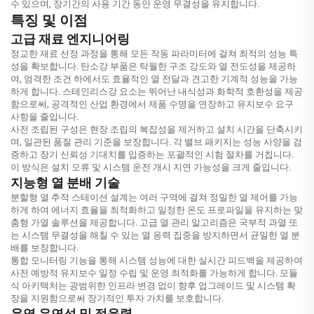
수 있으며, 장기간의 사용 기간 동안 운영 무결성을 유지합니다.
특징 및 이점
고급 재료 엔지니어링
정교한 재료 선정 과정을 통해 모든 작동 파라미터에 걸쳐 최적의 성능 특
성을 확보합니다. 탄소강 부품은 탁월한 구조 강도와 열 전도성을 제공하
여, 엄격한 조건 하에서도 효율적인 열 전달과 견고한 기계적 성능을 가능
하게 합니다. 스테인리스강 요소는 뛰어난 내식성과 화학적 호환성을 제공
함으로써, 공격적인 산업 환경에서 제품 수명을 연장하고 유지보수 요구
사항을 줄입니다.
사전 조립된 구성은 현장 조립의 복잡성을 제거하고 설치 시간을 단축시키
며, 일관된 품질 관리 기준을 보장합니다. 각 밸브 패키지는 성능 사양을 검
증하고 장기 신뢰성 기대치를 입증하는 포괄적인 시험 절차를 거칩니다.
이 방식은 설치 오류 및 시스템 운전 개시 지연 가능성을 크게 줄입니다.
지능형 열 분배 기술
분할형 열 추적 스테이션 설계는 여러 구역에 걸쳐 정밀한 열 제어를 가능
하게 하여 에너지 효율을 최적화하고 일정한 온도 프로파일을 유지하는 맞
춤형 가열 솔루션을 제공합니다. 고급 열 관리 알고리즘은 국부적 과열 또
는 시스템 무결성을 해칠 수 있는 열 응력 집중을 방지하면서 균일한 열 분
배를 보장합니다.
통합 모니터링 기능을 통해 시스템 성능에 대한 실시간 피드백을 제공하여
사전 예방적 유지보수 일정 수립 및 운영 최적화를 가능하게 합니다. 모듈
식 아키텍처는 광범위한 인프라 변경 없이 향후 업그레이드 및 시스템 확
장을 지원함으로써 장기적인 투자 가치를 보호합니다.
운영 유연성 및 적응력