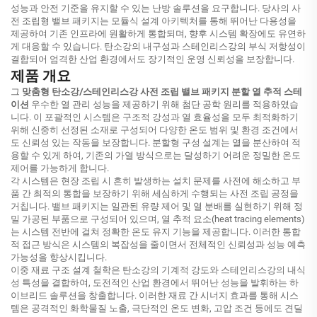
성능과 안전 기준을 유지할 수 있는 난방 솔루션을 요구합니다. 당사의 사
전 조립형 밸브 패키지는 모듈식 설계 아키텍처를 통해 뛰어난 다용성을
제공하여 기존 인프라에 원활하게 통합되며, 향후 시스템 확장에도 유연하
게 대응할 수 있습니다. 탄소강의 내구성과 스테인리스강의 부식 저항성이
결합되어 엄격한 산업 환경에서도 장기적인 운영 신뢰성을 보장합니다.
제품 개요
그
맞춤형 탄소강/스테인리스강 사전 조립 밸브 패키지 분할 열 추적 스테
이션
우수한 열 관리 성능을 제공하기 위해 첨단 공학 원리를 적용하였습
니다. 이 포괄적인 시스템은 구조적 강성과 열 효율성을 모두 최적화하기
위해 신중히 선정된 소재로 구성되어 다양한 온도 범위 및 환경 조건에서
도 신뢰성 있는 작동을 보장합니다. 분할형 구성 설계는 열을 분산하여 적
용할 수 있게 하여, 기존의 가열 방식으로는 달성하기 어려운 정밀한 온도
제어를 가능하게 합니다.
각 시스템은 현장 조립 시 흔히 발생하는 설치 문제를 사전에 해소하고 부
품 간 최적의 통합을 보장하기 위해 세심하게 수행되는 사전 조립 공정을
거칩니다. 밸브 패키지는 일관된 유량 제어 및 열 분배를 실현하기 위해 정
밀 가공된 부품으로 구성되어 있으며, 열 추적 요소(heat tracing elements)
는 시스템 전반에 걸쳐 정확한 온도 유지 기능을 제공합니다. 이러한 통합
적 접근 방식은 시스템의 복잡성을 줄이면서 전체적인 신뢰성과 성능 예측
가능성을 향상시킵니다.
이중 재료 구조 설계 철학은 탄소강의 기계적 강도와 스테인리스강의 내식
성 특성을 결합하여, 도전적인 산업 환경에서 뛰어난 성능을 발휘하는 하
이브리드 솔루션을 창출합니다. 이러한 재료 간 시너지 효과를 통해 시스
템은 공격적인 화학물질 노출, 극단적인 온도 변화, 고압 조건 등에도 견딜