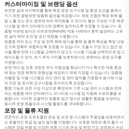
커스터마이징 및 브랜딩 옵션
유연한 설계 아키텍처를 통해 특정 운영 요구사항 및 환경 조건을 충족시
키기 위한 광범위한 맞춤화 옵션을 제공합니다. 재료 조합은 특정 화학 물
질 노출 또는 온도 범위에 따라 최적화될 수 있으며, 밸브 구성은 기존 배관
시스템 및 제어 인터페이스와 정확히 일치하도록 조정할 수 있습니다. 맞
춤형 마운팅 방식은 리트로핏(Retrofit) 적용 사례에서 흔히 발생하는 고유
한 설치 제약 조건 및 공간 제한을 수용합니다.
맞춤형 히터 요소 구성 및 전력 분배 방식을 통해 열 출력 특성을 특정 난방
요구에 정확히 부합하도록 조정할 수 있습니다. 모듈식 구성 요소 접근 방
식을 통해 전체 시스템을 교체하지 않고도 시스템 기능을 선택적으로 업그
레이드할 수 있어, 초기 투자 가치를 보호하면서도 변화하는 운영 요구를
지원합니다.
표면 처리 및 보호 코팅은 부식 저항성을 향상시키거나 특수한 작동 환경
에 맞는 전문 화학적 호환성을 제공하기 위해 지정할 수 있습니다. 맞춤형
라벨링 및 식별 시스템은 자산 관리 및 정비 절차를 지원함과 동시에 시설
의 안전 및 문서화 요구사항을 준수하도록 보장합니다.
통합 기능은 표준 구성 이상으로 확장되어 기존 시설 관리 시스템과 연계
되는 맞춤형 제어 인터페이스, 모니터링 시스템 및 자동화 프로토콜을 포
함합니다. 이러한 포괄적인 맞춤화 접근 방식은 원활한 통합을 보장하는
동시에 운영 효율성과 시스템 활용도를 극대화합니다.
포장 및 물류 지원
전문적인 포장 프로토콜은 운송 및 보관 중 시스템의 무결성을 보호하면서
도 효율적인 취급 및 설치 절차를 지원합니다. 보호용 재료와 충격 흡수 시
스템은 정밀 부품 및 민감한 계측 기기의 운송 및 현장 인도 과정에서 손상