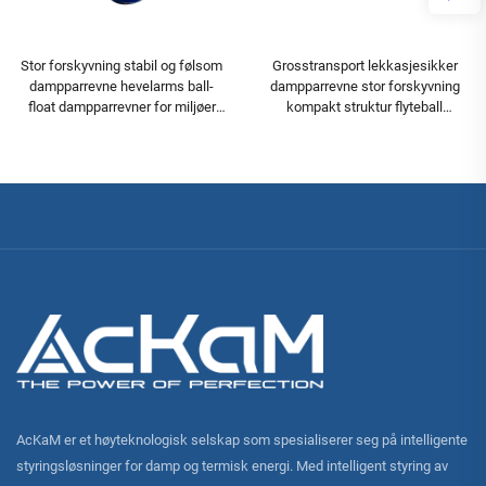
Stor forskyvning stabil og følsom
Grosstransport lekkasjesikker
dampparrevne hevelarms ball-
dampparrevne stor forskyvning
float dampparrevner for miljøer
kompakt struktur flyteball
med høye forurensningsnivåer i
dampparrevne
avløpsvann
AcKaM er et høyteknologisk selskap som spesialiserer seg på intelligente
styringsløsninger for damp og termisk energi. Med intelligent styring av