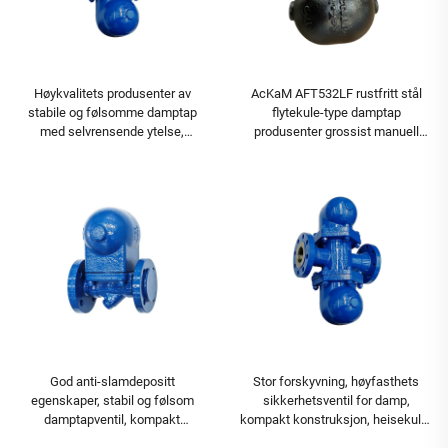
Høykvalitets produsenter av
AcKaM AFT532LF rustfritt stål
stabile og følsomme damptap
flytekule-type damptap
med selvrensende ytelse,
produsenter grossist manuell
kompakt konstruksjon, flytekule-
flytekule dreneringsventil generell
damptap
God anti-slamdepositt
Stor forskyvning, høyfasthets
egenskaper, stabil og følsom
sikkerhetsventil for damp,
damptapventil, kompakt
kompakt konstruksjon, heisekule-
konstruksjon, ballflyte-damptap
flytekule-damptap