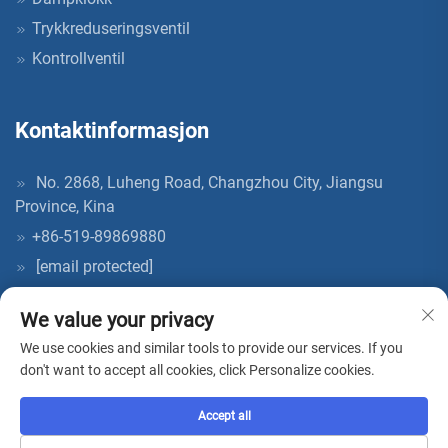
Trykkreduseringsventil
Kontrollventil
Kontaktinformasjon
No. 2868, Luheng Road, Changzhou City, Jiangsu
Province, Kina
+86-519-89869880
[email protected]
We value your privacy
We use cookies and similar tools to provide our services. If you
don't want to accept all cookies, click Personalize cookies.
Copyright © 2026 China AcKaM (jiangsu) Industrial Technology Co.,
Ltd. Alle rettigheter forbeholdt. -
Personvernpolicy
Accept all