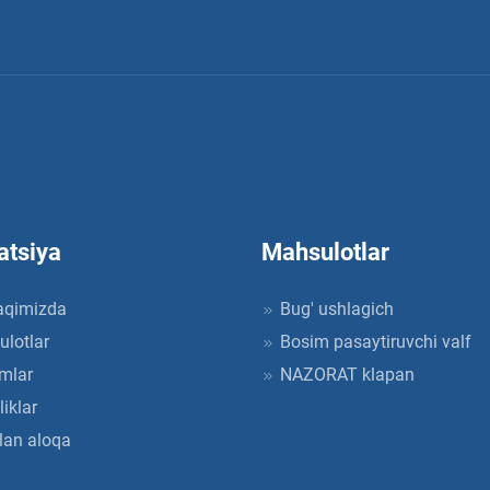
atsiya
Mahsulotlar
aqimizda
Bug' ushlagich
lotlar
Bosim pasaytiruvchi valf
mlar
NAZORAT klapan
iklar
lan aloqa