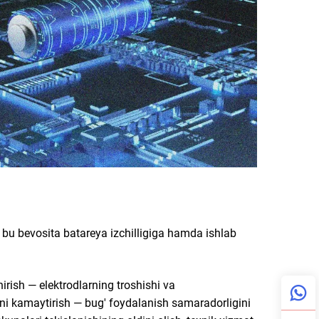
a bu bevosita batareya izchilligiga hamda ishlab
rish — elektrodlarning troshishi va
rini kamaytirish — bug' foydalanish samaradorligini