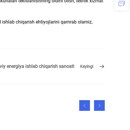
kunalari tekislanishining oldini olish, texnik xizmat
d ishlab chiqarish ehtiyojlarini qamrab olamiz,
viy energiya ishlab chiqarish sanoati
Keyingi