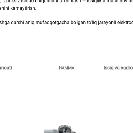
h; Uzluksiz ishlab chiqarishni ta'minlash — issiqlik almashinuv us
shini kamaytirish.
anishga qarshi aniq mufaqqotgacha bo'lgan to'liq jarayonli elektro
anoati
Issiq va yadro
HAMMA