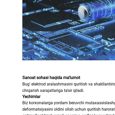
Sanoat sohasi haqida ma'lumot
Bug' elektrod aralashmasini quritish va shakllantir
chiqarish xarajatlariga ta'sir qiladi.
Yechimlar
Biz korxonalarga yordam beruvchi mutaxassislashgan
deformatsiyasini oldini olish uchun quritish harorat