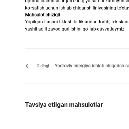
optimallashtirish orqali energiya sarfini kamaytiris
ko'rsatish uchun ishlab chiqarish liniyasining to'xta
Mahsulot chiziqli
Yopilgan flashni tiklash birliklaridan tortib, tekisl
yashil aqlli zavod qurilishini qo'llab-quvvatlaymiz.
Yadroviy energiya ishlab chiqarish s
Oldingi
Tavsiya etilgan mahsulotlar