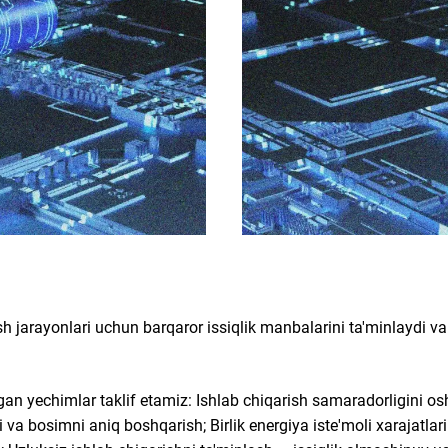
ish jarayonlari uchun barqaror issiqlik manbalarini ta'minlaydi v
 yechimlar taklif etamiz: Ishlab chiqarish samaradorligini oshi
i va bosimni aniq boshqarish; Birlik energiya iste'moli xarajatla