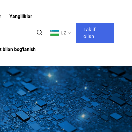
r
Yangiliklar
Taklif
UZ
olish
z bilan bog'lanish