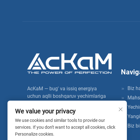
Navig
Biz h
AcKaM — bug' va issiq energiya
uchun aqlli boshqaruv yechimlariga
Mahsu
ixtisoslashgan oliy texnologiyali
Yechi
We value your privacy
korxona. Bug' va issiq energiya uchun
Yangil
aqlli xizmatlar, aqlli uskunalar hamda
We use cookies and similar tools to provide our
Biz bi
yangi izolyatsiya materiallariga
services. If you don't want to accept all cookies, click
tayanagan holda, u
Personalize cookies.