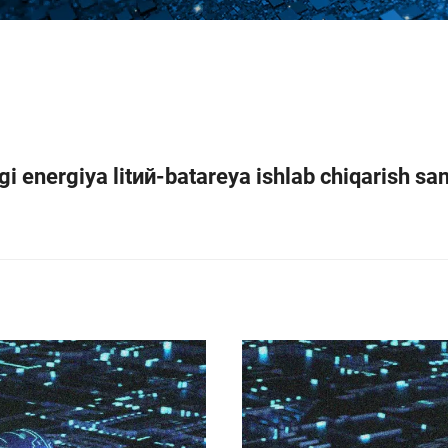
i energiya litий-batareya ishlab chiqarish sa