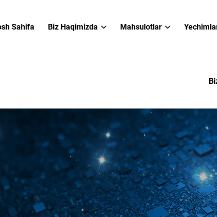
sh Sahifa
Biz Haqimizda
Mahsulotlar
Yechimla
Bi