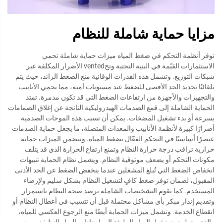
مزايا حماية شاملة للنظام
توفر أنظمة التحكم في ضغط المياه ميزات حماية شاملة تحمي
الاستثمارات القيّمة في البنية التحتية وتحvented الأضرار المكلفة عبر
شبكات التوزيع. وتشمل هذه القدرات الوقائية منع الضغط الزائد، حيث يتم
تلقائيًا تحديد الحد الأقصى للضغط عند مستويات آمنة، مما يحمي الأنابيب
والتجهيزات والأجهزة من ارتفاعات الضغط التي قد تكون مدمرة. تمتد
الحماية الشاملة إلى قمع الصدمات الهيدروليكية الناتجة عن إغلاق الصمامات
بسرعة أو بدء تشغيل المضخات. يمكن أن تسبب هذه الموجات الصدمية
أضرارًا كبيرة لأنظمة الأنابيب والمعدات المتصلة، ما يجعل حماية الصدمات
عنصرًا أساسيًا في التحكم الفعّال بضغط المياه. وتتضمن الميزات حماية
حرارية تراقب درجة حرارة النظام وتمنع ارتفاع الحرارة الذي قد يتلف
مكونات التحكم أو يضعف موثوقية النظام. ويشمل نظام الحماية تنبيهات
انخفاض الضغط التي تُبلغ المشغلين عندما ينخفض الضغط عن الحد الأدنى
المقبول، لضمان توفر ضغط كافٍ لتشغيل النظام بشكل سليم ولإرضاء
المستخدم. كما تقوم التشخيصات الشاملة برصد صحة النظام باستمرار
وتقديم إنذار مبكر بأي مشاكل محتملة قبل أن تتسبب في أعطال النظام أو
انقطاع الخدمة. وتشمل ميزات الحماية أيضًا منع الرجوع العكسي للمياه،
والذي يحول دون دخول المياه الملوثة إلى إمدادات المياه النظيفة، ويضمن