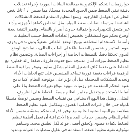
خوارزميات التحكم الإلكترونية بمعالجة البيانات الفورية لإجراء تعديلات
دقيقة تبقي الضغط ضمن الحدود المحددة مسبقًا، مما يضمن أداءً ثابتًا بغض
النظر عن العوامل الخارجية. ويمنع التنظيم المتقدم للضغط المشكلات
الشائعة المرتبطة بتقلبات ضغط المياه، مثل انخفاض كفاءة الأجهزة، وأداء
غير متسق للتجهيزات، واحتمالية حدوث أضرار بالنظام. وتتميز التقنية بعدة
أوضاع تحكم تتيح للمشغلين تخصيص إعدادات الضغط حسب التطبيقات
وأنماط الاستخدام المختلفة. ويتيح الوضع التلقائي تشغيلًا بدون تدخل يدوي،
يقوم باستمرار بتحسين الضغط بناءً على الطلب الحالي، بينما يتيح الوضع
اليدوي تحكمًا دقيقًا للتطبيقات الخاصة أو إجراءات الصيانة. ويتضمن نظام
تنظيم الضغط ميزات أمان مدمجة تمنع حدوث ظروف ضغط زائد خطيرة مع
الحفاظ على ضغط كافٍ لتشغيل النظام بشكل سليم. وتوفر مراقبة الضغط
الرقمية قراءات دقيقة فورية تساعد المشغلين على تتبع اتجاهات الأداء
وتحديد المشكلات المحتملة قبل أن تؤثر على موثوقية النظام. كما تدمج
تقنية التحكم المتقدمة خوارزميات تنبؤية تتوقع تغيرات الضغط بناءً على
أنماط الاستخدام وتعديل معايير النظام مسبقًا للحفاظ على الظروف
المثلى. ويقلل هذا النهج الاستباقي من تقلبات الضغط ويضمن توصيلًا متسقًا
للمياه حتى خلال فترات الطلب القصوى. وتتكامل تقنية تنظيم الضغط
بسلاسة مع البنية التحتية الحالية مع توفير قدرات تحكم محسّنة تحسن الأداء
العام للنظام. وتضمن خدمات المعايرة الاحترافية أن تعمل أنظمة تنظيم
الضغط بكفاءة قصوى وتُحقق أقصى فوائد لكل تطبيق محدد. ويساهم
موثوقية تقنية تنظيم الضغط المتقدمة في تقليل متطلبات الصيانة وتمديد