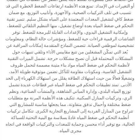
أو التغيرات في الإمداد. تمنع هذه الأنظمة ارتفاعات الضغط الخطرة التي قد
تتسبب في تلف التركيبات الصحية، والأجهزة، وأنابيب التوزيع، مع ضمان
ضغط كافٍ لتشغيل المعدات المعتمدة على المياه بشكل سليم. تتميز تقنية
التحكم في ضغط المياه بعدة أوضاع تشغيل، منها التنظيم التلقائي للضغط،
وإمكانية التشغيل اليدوي، والإعدادات القابلة للبرمجة للضغط. توفر
الشاشات الرقمية قراءات حية للضغط، ومؤشرات حالة النظام، ومعلومات
تشخيصية لموظفي الصيانة. تتضمن النماذج المتقدمة إمكانات المراقبة عن
بُعد التي تمكّن المشغلين من تتبع مقاييس الأداء وتلقي تنبيهات حول
المشكلات المحتملة قبل أن تصبح مشكلات حرجة. تشمل الميزات التقنية
لأنظمة التحكم في ضغط المياه مواد بناء متينة مصممة لتحمل ظروف
التشغيل القاسية، ومكونات مقاومة للتآكل تضمن موثوقية طويلة الأمد،
وتشغيلًا فعالًا من حيث استهلاك الطاقة يقلل من استهلاك الكهرباء إلى الحد
الأدنى. تمتد تطبيقات التحكم في ضغط المياه عبر قطاعات عديدة تشمل
توزيع المياه البلدي، وإدارة المباني الشاهقة، والمنشآت الصناعية، ونظم
الري، وتركيبات المنازل السكنية. تتكيف هذه الأنظمة المرنة مع متطلبات
ضغط مختلفة وأحمال تدفق متفاوتة، مما يجعلها مناسبة للمشاريع التي
تتراوح من المنازل الفردية إلى المشاريع التجارية الكبرى. تتكامل تركيبات
أنظمة التحكم في ضغط المياه عادةً بسلاسة مع البنية التحتية للسباكة
الحالية، مع توفير أداء محسن وحماية للمعدات والتركيبات الواقعة في اتجاه
مجرى المياه.