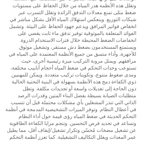
وتقلل هذه الأنظمة هدر المياه من خلال الحفاظ على مستويات
ضغط مثلى تمنع معدلات التدفق الزائدة وتقلل التسرب عبر
شبكات التوزيع. وينعكس استهلاك المياه الأقل بشكل مباشر في
انخفاض فواتير المرافق ويدعم جهود الحفاظ على البيئة. وتشمل
الفوائد المتعلقة بالموثوقية توفير تدفق ماء ثابت يقضي على
انخفاضات الضغط المحبطة خلال فترات الاستخدام الذروة.
ويستمتع المستخدمون بضغط دش مستقر، وتشغيل موثوق
للأجهزة، وأداء متسق من جميع الأنظمة المعتمدة على المياه في
مرافقهم. ويمثل مرونة التركيب ميزة رئيسية أخرى، حيث
تستوعب وحدات التحكم في ضغط المياه أحجام أنابيب مختلفة،
ومدى ضغوط متنوع، وتكوينات تركيب متعددة. ويمكن للمهنيين
ذوي الكفاءة دمج هذه الأنظمة بسهولة في البنية التحتية الحالية
دون الحاجة إلى تعديلات واسعة أو تجديدات مكلفة. وتظل
متطلبات الصيانة بسيطة بفضل البناء المتين وقدرات الرصد
الذاتي التي تنذر المشغلين بأي مشكلات محتملة قبل أن تتسبب
في أعطال النظام. وتوفر الميزات التشخيصية المدمجة في أنظمة
التحكم الحديثة في ضغط المياه رؤى قيمة حول أداء النظام
وتساعد في تحديد فرص التحسين. وتنجم مزايا الكفاءة الطاقوية
عن تشغيل مضخات مُحسّن وتكرار تشغيل/إيقاف أقل، مما يطيل
عمر المعدات ويقلل التكاليف التشغيلية. كما تعزز أنظمة التحكم