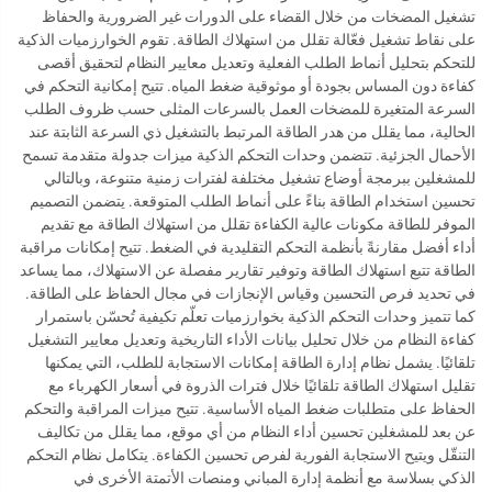
تشغيل المضخات من خلال القضاء على الدورات غير الضرورية والحفاظ
على نقاط تشغيل فعّالة تقلل من استهلاك الطاقة. تقوم الخوارزميات الذكية
للتحكم بتحليل أنماط الطلب الفعلية وتعديل معايير النظام لتحقيق أقصى
كفاءة دون المساس بجودة أو موثوقية ضغط المياه. تتيح إمكانية التحكم في
السرعة المتغيرة للمضخات العمل بالسرعات المثلى حسب ظروف الطلب
الحالية، مما يقلل من هدر الطاقة المرتبط بالتشغيل ذي السرعة الثابتة عند
الأحمال الجزئية. تتضمن وحدات التحكم الذكية ميزات جدولة متقدمة تسمح
للمشغلين ببرمجة أوضاع تشغيل مختلفة لفترات زمنية متنوعة، وبالتالي
تحسين استخدام الطاقة بناءً على أنماط الطلب المتوقعة. يتضمن التصميم
الموفر للطاقة مكونات عالية الكفاءة تقلل من استهلاك الطاقة مع تقديم
أداء أفضل مقارنةً بأنظمة التحكم التقليدية في الضغط. تتيح إمكانات مراقبة
الطاقة تتبع استهلاك الطاقة وتوفير تقارير مفصلة عن الاستهلاك، مما يساعد
في تحديد فرص التحسين وقياس الإنجازات في مجال الحفاظ على الطاقة.
كما تتميز وحدات التحكم الذكية بخوارزميات تعلّم تكيفية تُحسّن باستمرار
كفاءة النظام من خلال تحليل بيانات الأداء التاريخية وتعديل معايير التشغيل
تلقائيًا. يشمل نظام إدارة الطاقة إمكانات الاستجابة للطلب، التي يمكنها
تقليل استهلاك الطاقة تلقائيًا خلال فترات الذروة في أسعار الكهرباء مع
الحفاظ على متطلبات ضغط المياه الأساسية. تتيح ميزات المراقبة والتحكم
عن بعد للمشغلين تحسين أداء النظام من أي موقع، مما يقلل من تكاليف
التنقّل ويتيح الاستجابة الفورية لفرص تحسين الكفاءة. يتكامل نظام التحكم
الذكي بسلاسة مع أنظمة إدارة المباني ومنصات الأتمتة الأخرى في