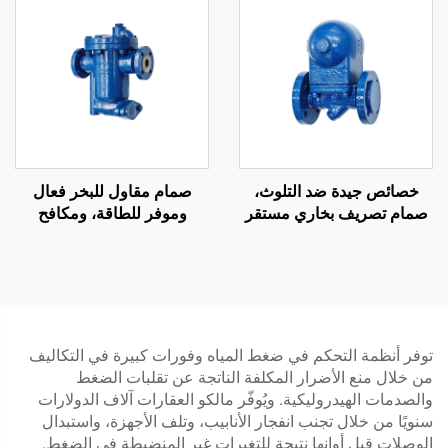
خصائص جيدة ضد التلوث،
صمام مقاول للبخر فعال
صمام تصريف بخاري مستقر
وموفر للطاقة، ومكافح
وحساس، هيكل مدمج،
للتلوث، نوع الدلو المقلوب
صمامات عوامة كروية
لمجال الصناعة البتروكيميائية
توفر أنظمة التحكم في ضغط المياه وفورات كبيرة في التكاليف
من خلال منع الأضرار المكلفة الناتجة عن تقلبات الضغط
والصدمات الهيدروليكية. ويُوفّر مالكو العقارات آلاف الدولارات
سنويًا من خلال تجنب انفجار الأنابيب، وتلف الأجهزة، واستبدال
الوصلات قبل أوانها نتيجة للتغيرات غير المنضبطة في الضغط.