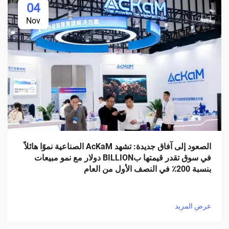
04
Nov
الصعود إلى آفاق جديدة: تشهد AcKaM الصناعية نموًا هائلاً
في سوق تقدر قيمتها بBILLION دولار مع نمو مبيعات
بنسبة 200٪ في النصف الأول من العام
عرض المزيد