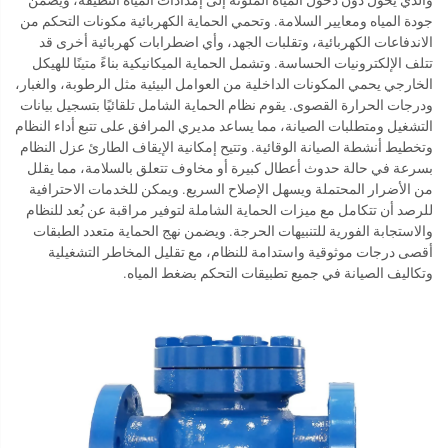
جودة المياه ومعايير السلامة. وتحمي الحماية الكهربائية مكونات التحكم من
الاندفاعات الكهربائية، وتقلبات الجهد، وأي اضطرابات كهربائية أخرى قد
تتلف الإلكترونيات الحساسة. وتشمل الحماية الميكانيكية بناءً متينًا للهيكل
الخارجي يحمي المكونات الداخلية من العوامل البيئية مثل الرطوبة، والغبار،
ودرجات الحرارة القصوى. يقوم نظام الحماية الشامل تلقائيًا بتسجيل بيانات
التشغيل ومتطلبات الصيانة، مما يساعد مديري المرافق على تتبع أداء النظام
وتخطيط أنشطة الصيانة الوقائية. وتتيح إمكانية الإيقاف الطارئ عزل النظام
بسرعة في حالة حدوث أعطال كبيرة أو مخاوف تتعلق بالسلامة، مما يقلل
من الأضرار المحتملة ويسهل الإصلاح السريع. ويمكن للخدمات الاحترافية
للرصد أن تتكامل مع ميزات الحماية الشاملة لتوفير مراقبة عن بُعد للنظام
والاستجابة الفورية للتنبيهات الحرجة. ويضمن نهج الحماية متعدد الطبقات
أقصى درجات موثوقية واستدامة للنظام، مع تقليل المخاطر التشغيلية
وتكاليف الصيانة في جميع تطبيقات التحكم بضغط المياه.