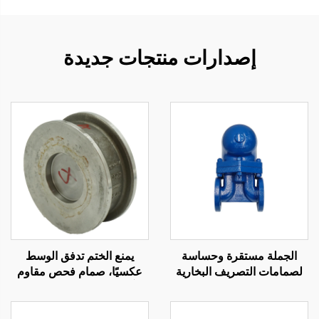
إصدارات منتجات جديدة
الجملة مستقرة وحساسة
يمنع الختم تدفق الوسط
لصمامات التصريف البخارية
عكسيًا، صمام فحص مقاوم
كرات عوامة ذات إزاحة كبيرة
للتآكل، سهل التفكيك، صمام
وإغلاق جيد
فحص من النوع الرقائقي