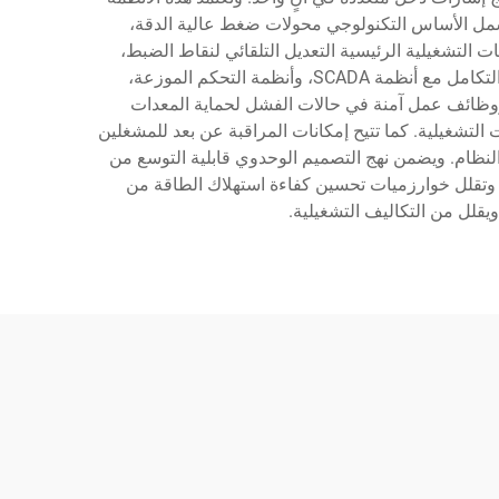
شمل الأساس التكنولوجي محولات ضغط عالية الدقة،
انية. وتشمل السمات التشغيلية الرئيسية التعديل التلقائي لنقاط الضبط،
وقدرات الصيانة التنبؤية، وتسجيل بيانات شامل لتحسين العمليات. ويدعم هيكل التحكم بروتوكولات اتصال متعددة، مما يتيح التكامل مع أنظمة SCADA، وأنظمة التحكم الموزعة،
ووظائف عمل آمنة في حالات الفشل لحماية المعدات
هات التشغيلية. كما تتيح إمكانات المراقبة عن بعد للمشغلين
لنظام. ويضمن نهج التصميم الوحدوي قابلية التوسع من
. وتقلل خوارزميات تحسين كفاءة استهلاك الطاقة من
يقلل من التكاليف التشغيلية.