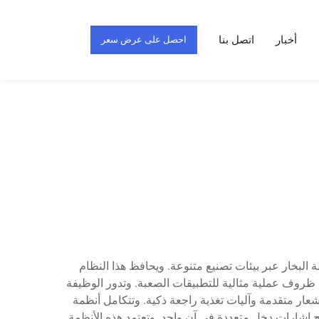
أخبار
اتصل بنا
احصل على عرض سعر
 البخار عبر بيئات تصنيع متنوعة. ويحافظ هذا النظام
غاية، وعادة ما يصل إلى مستويات دقة بقيمة ±0.1٪ أو أفضل، مما يضمن ظروف عملية مثالية للتطبيقات الصعبة. وتدور الوظيفة
ار متقدمة وآليات تغذية راجعة ذكية. وتتكامل أنظمة
ج إشارات دخل متعددة في آنٍ واحد. وتعتمد هذه الأنظمة