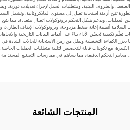
لضغط، والظروف البيئية، ومتطلبات الحمل لإجراء تعديلات فورية. وي
مات تحكم ذات استجابة سريعة، وبرمجة PLC متطورة تتيح أزمنة استجابة تصل إلى مستوى المايكروث
ات السلامة أنظمة إغاثة ضغط مزدوجة، وبروتوكولات الإيقاف الطارئ، 
علّم تكيفية تُحسِّن الأداء بناءً على أنماط البيانات التاريخية والاتجا
زز الكفاءة التشغيلية ويقلل من زمن الاستجابة للحالات الشاذة في ا
 الكبيرة، مع تكوينات قابلة للتخصيص لتلبية متطلبات العمليات الخاصة
 معايير التحكم الدقيقة، مما يساهم في ممارسات التصنيع المستدامة و
المنتجات الشائعة