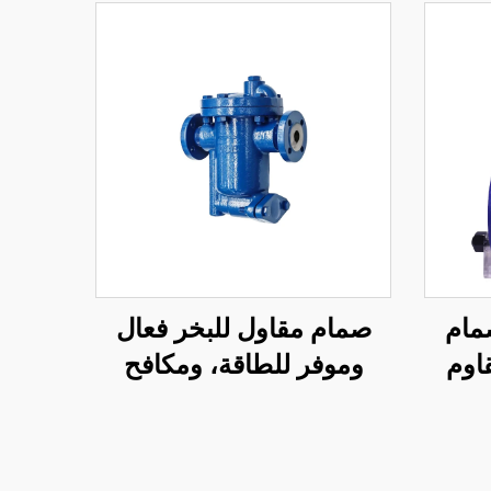
مام
صمام مقاول للبخر فعال
اوم
وموفر للطاقة، ومكافح
مقعد
للتلوث، نوع الدلو المقلوب
ت
لمجال الصناعة
البتروكيميائية