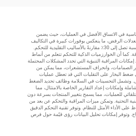
أساسية في الاتساق الأفضل في العمليات، حيث يضمن
معدلات الرفض، ما ينعكس بوفورات كبيرة في التكاليف
للمصنّعين. ويمثل تحسين استهلاك الطاقة فائدة رئيسية أخرى، إذ تقلل أنظمة التحكم الدقيقة في ضغط البخار الهدر في البخار بنسبة تصل إلى 30٪ مقارنةً بالأساليب التقليدية للتحكم.
اقة. كما أن الخوارزميات الذكية للتحكم تتعلم من أنماط
مكانات المراقبة التنبؤية التي تحدد المشكلات المحتملة
هور الصمامات، وانحراف المستشعرات، مما يمكن من
 ضغط البخار على التقلبات التي قد تعطل عمليات
دال. وتشمل التحسينات في السلامة وظائف تحديد الضغط
ملة وإمكانات إعداد التقارير الخاصة بالامتثال، مما
التلقائي للعمليات، مما يسمح بتغيير المنتجات بسرعة دون
بنية التحتية. وتمكن ميزات المراقبة والتحكم عن بعد من
على الأداء الأمثل للنظام. وتوفر تقنية التحكم الدقيق
ج. وتوفر إمكانات تحليل البيانات رؤى قيّمة حول فرص