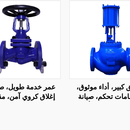
 كبير، أداء موثوق،
عمر خدمة طويل، ص
مات تحكم، صيانة
إغلاق كروي آمن، مق
 صمام تحكم أحادي
للتآكل، صمام كروي ب
قعد للنفط والغاز
بيلو متعدد الطيا