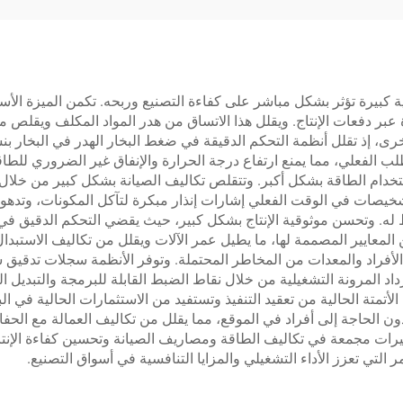
ية كبيرة تؤثر بشكل مباشر على كفاءة التصنيع وربحه. تكمن الميزة ال
ر دفعات الإنتاج. ويقلل هذا الاتساق من هدر المواد المكلف ويقلص 
 الطلب الفعلي، مما يمنع ارتفاع درجة الحرارة والإنفاق غير الضروري للط
ستخدام الطاقة بشكل أكبر. وتتقلص تكاليف الصيانة بشكل كبير من خلال إ
تشخيصات في الوقت الفعلي إشارات إنذار مبكرة لتآكل المكونات، وتد
له. وتحسن موثوقية الإنتاج بشكل كبير، حيث يقضي التحكم الدقيق في
المعايير المصممة لها، ما يطيل عمر الآلات ويقلل من تكاليف الاستب
ة الأفراد والمعدات من المخاطر المحتملة. وتوفر الأنظمة سجلات تدقيق شا
داد المرونة التشغيلية من خلال نقاط الضبط القابلة للبرمجة والتبديل 
أتمتة الحالية من تعقيد التنفيذ وتستفيد من الاستثمارات الحالية في ال
 الحاجة إلى أفراد في الموقع، مما يقلل من تكاليف العمالة مع الحفاظ 
فيرات مجمعة في تكاليف الطاقة ومصاريف الصيانة وتحسين كفاءة الإنتا
لتي تعزز الأداء التشغيلي والمزايا التنافسية في أسواق التصنيع.