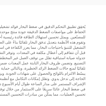
يُحقِق تطبيق التحكم الدقيق في ضغط البخار فوائد تشغيل
الحفاظ على مواصفات الضغط الدقيقة جودة منتج موحدة عب
وتقوم هذه الأنظمة بتعديل تدفق البخار تلقائيًا بناءً على
التشغيل للتنبؤ باحتياجات البخار، مما يعزز الكفاءة في ا
قبل أن تتفاقم إلى أعطال مكلفة في المعدات. وتوفر ال
جدولة صيانة استباقية تقلل من توقف العمل غير المخطط 
التصنيع. وتضمن ظروف البخار الثابتة عمل المعدات ضمن 
تلقائيًا لمنع حالات الضغط الزائد الخطيرة، وبالتالي حماي
يبسّط الالتزام باللوائح والحصول على شهادات الجودة. ويز
الحاجة إلى تدخل يدوي. وتقلل إمكانات التكامل مع أنظمة ال
الإشراف المستمر على مدار الساعة طوال أيام الأسبوع دون
في ضغط البخار عائدًا سريعًا على الاستثمار من خلال تو
تحسين العمليات، مما يمكّن من مبادرات التحسين المستمر ا