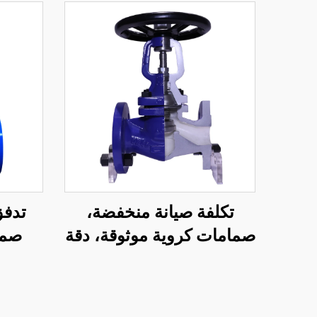
تكلفة صيانة منخفضة،
تدفق
صمامات كروية موثوقة، دقة
صما
عالية، صمام كروي بمقعد
سهلة،
بيلو متعدد الطيات
الم