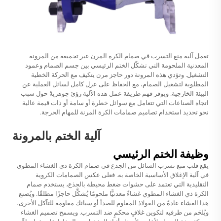
تعمل آلية منع التسرب في صمام الكرة المرن عبر تجميعة من المرونة
المعدنية الملحومة التي تشكّل الختم الرئيسي بين جسم الصمام وعمود
التشغيل. وتؤدي هذه المرونة دور حاجز مرن يتكيف مع الحركة الخطية
المطلوبة لتشغيل الصمام، مع الحفاظ على عزل كامل لسائل العملية عن
البيئة الخارجية. ويوفر فهم طريقة عمل هذه الآلية رؤىً جوهريةً حول سبب
اتجاه الصناعات التي تتعامل مع سوائل خطرة أو سامة أو ذات قيمة عالية
نحو تحديد استخدام تصاميم صمامات الكرة المرنة للمهام الحرجة.
آلية الختم بالمرونة
وظيفة الختم الرئيسي
يقع قلب منع تسرب السائل من الجذع في صمام الكرة ذي الغشاء المطوي
في آلية الإغلاق الأساسية الخاصة به. فعلى عكس الصمامات الكروية
التقليدية التي تعتمد على حشوات ضغط محيطة بالجذع، يستخدم صمام
الكرة ذي الغشاء المطوي غشاءً معدنيًّا ملحومًا يُشكِّل حاجزًا مطلقًا. ويُصنع
هذا الغشاء عادةً من الفولاذ المقاوم للصدأ أو سبائك مقاومة للتآكل الأخرى،
ويُلحَم من طرفيه لتكوين غلافٍ محكمٍ ضد التسرب. ويسمح تصميم الغشاء