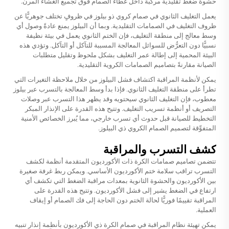
حشوة ضغط تقليدية مركّبة داخل غطاء الصمام فوق تجميع الغشاء المرن.
يعمل التغليف الثانوي في صمام كروي ذو بيلوز في ظروفٍ تختلف جوهريًّا عن
ظروف التغليف في الصمامات التقليدية. وبما أن البيلوز يمنع عادةً وصول أي
وسط معالج إلى منطقة التغليف، فإن الختم الثانوي يعمل في بيئة نظيفة
نسبيًّا دون التعرُّض للسوائل المعالجة المسببة للتآكل أو التآكل. وتؤدي هذه
البيئة المحمية إلى إطالة عمر التغليف بشكل ملحوظ وتقليل متطلبات
الصيانة مقارنةً بتصاميم الصمامات الكروية التقليدية.
يمكن لأنظمة المراقبة اكتشاف فشل البيلوز من خلال ملاحظة التغيرات التي
تطرأ على منطقة التغليف الثانوي. فإذا بدأ وسط المعالجة بالتسرب عبر بيلوز
معطوب، فإن التغليف الثانوي سيحتويه وقد يظهر هذا التسرب عبر وصلات
التصريف أو أنظمة تسريب التغليف. وتتيح هذه القدرة على الإنذار المبكر
التخطيط للصيانة قبل حدوث أي تسرب خارجي، مما يُبرز الخصائص الأمنية
المتفوِّقة لتصميم الصمام الكروي ذي البيلوز.
كشف التسرب والمراقبة
تتضمن تصاميم صمامات الكرة ذات الأكورديون المتقدمة أنظمة لكشف
التسرب تراقب سلامة ختم الأكورديون الأساسي. ويمكن ربط غرفة صغيرة
بين الأكورديون والحشوة الثانوية بمعدات مراقبة الضغط التي تكشف أي
ارتفاع في الضغط يشير إلى فشل الأكورديون. وتتيح هذه القدرة على
المراقبة تقييمًا فوريًّا لحالة الختم دون الحاجة إلى فك الصمام أو إيقاف
العملية.
يمكن تهيئة نظام المراقبة في صمام الكرة ذي الأكورديون بأنظمة إنذار تنبيه