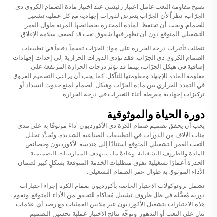
تصبح مقاومة التعب عامل اعتبار رئيسي عند اختيار مادة الصمام الكروي ذي
الجرّاب، نظراً لأن الجرّاب يتعرض لدورات إجهادية مع كل عملية تشغيل
للصمام. ويجب أن تحتفظ المادة المختارة بخصائصها المرنة طوال العمر
التشغيلي المتوقع دون أن تظهر فيها شقوق تعب قد تُضعف سلامة الإغلاق.
تتطلب تأثيرات درجة الحرارة على مواد الجرّاب تقييماً دقيقاً في تطبيقات
الصمام الكروي ذي الجرّاب. فقد تؤدي الدورات الحرارية إلى إحداث إجهادات
إضافية في هيكل الجرّاب، بينما قد تؤثر درجات الحرارة المرتفعة على
مقاومة المادة للإجهاد ومقاومتها للتآكل. كما يجب أن يراعي التصميم الفروق
في التمدد الحراري بين مادة الجرّاب وهيكل الصمام لمنع حدوث انسداد أو
تركيزات إجهادية مفرطة أثناء التغيرات في درجة الحرارة.
دورة الحياة والموثوقية
يجب أن يحقق تصميم صمام الكرة ذي الأكورديون أداءً موثوقًا به على مدى
مئات الآلاف من الدورات في التطبيقات الصناعية الشديدة. ويُحدِّد تحليل
التعب العمر التشغيلي المتوقع استنادًا إلى هندسة الأكورديون وخصائص
المادة والظروف التشغيلية. وعادةً ما تستهدف الممارسات التصميمية
الحذرة أعمارًا تشغيلية تفوق متطلبات الخدمة المتوقعة بشكلٍ كبير لضمان
الأداء الموثوق به طوال عمر الصمام التشغيلي.
تشمل بروتوكولات الاختبار الخاصة بأكورديون صمام الكرة إجراء اختبارات
دورية مُعجَّلة في ظل ظروف تشغيل مُحاكاة للتحقق من الأداء المتوقع. وتقوم
هذه الاختبارات بتشغيل الأكورديون عبر ملايين العمليات مع رصد أي علامات
تدل على التعب أو التدهور. وتوجِّه نتائج الاختبار عملية تحسين التصميم