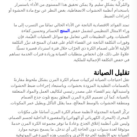
والمُركَّبة بشكلٍ سليم. ولا يمكن تحقيق هذا المستوى من الأداء باستمرار
باستخدام أنظمة الحشوات الانضغاطية، بغض النظر عن نوع مادة الحشوة أو
إجراءات الضبط.
تمتد الفوائد الاقتصادية الناتجة عن الأداء الخالي تمامًا من التسرب إلى ما
وراء الامتثال التنظيمي لتشمل خفض
المنتج
الخسائر وتحسين كفاءة
العمليات. وفي التطبيقات التي تتعامل مع سوائل العمليات القيِّمة، فإن
وفورات التكلفة الناتجة عن القضاء التام على فقدان المنتج قد تبرِّر التكلفة
الأولية الأعلى لصمام الكرة ذي الجرّاب خلال فترة استرداد قصيرة نسبيًّا.
علاوةً على ذلك، فإن انخفاض متطلبات الصيانة وزيادة فترات الخدمة تساهم
في خفض التكلفة الإجمالية للملكية.
تقليل الصيانة
تقل احتياجات الصيانة لتركيبات صمام الكرة المرن بشكل ملحوظ مقارنةً
بالصمامات التقليدية المزودة بحشوات. وباستبعاد إجراءات ضبط الحشوات
واستبدالها، يتم القضاء على مصدر رئيسي لتكاليف العمل والمواد المتعلقة
بالصيانة. كما أن تصميم الكرة المرن المغلق يمنع تلوث جذع الصمام
ومنطقة الحشوات بالوسط المعالَج، مما يقلل التآكل ويطيل عمر المكونات.
تركّز الصيانة المجدولة لأنظمة صمام الكرة المرن أساسًا على مكوّنات
المحرك (المحرك الكهربائي أو الهوائي) والمقصورة الداخلية لجسم الصمام،
وليس على أنظمة إغلاق الجذع. وعادةً ما توفر مجموعة الكرة المرن خدمةً
موثوقةً لعدة سنوات دون الحاجة إلى أي تدخل، ما يسمح بتوجيه موارد
الصيانة نحو الأنظمة الحرجة الأخرى. وتكتسب هذه الميزة في الموثوقية