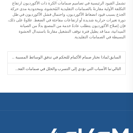
تشمل القيود الرئيسية في تصاميم صمامات الكرة ذات الأكورديون ارتفاع
التكلفة الأولية مقارنةً بالصمامات التقليدية المُحشوة، ومحدودية مدى حركة
الجذع بسبب قيود انضغاط الأكورديون، واحتمال فشل الأكورديون في ظل
دورة تغيرات حرارية شديدة أو ارتفاعات مفاجئة في الضغط. علاوةً على ذلك،
فإن إصلاح الأكورديون يتطلب عادةً خدمة من المصنع بدلًا من الصيانة
الميدانية، مما قد يطيل فترة توقف التشغيل مقارنةً باستبدال الحشوة
البسيطة في الصمامات التقليدية.
السابق:
لماذا نختار صمام الأكمام للتحكم في تدفق الوسائط المسببة للتآكل؟
التالي:
ما الأسباب التي تؤدي إلى التسرب والخلل في صمامات الفحص الصناعية؟