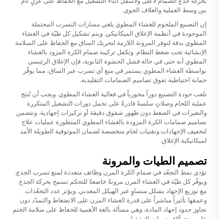
بحركة جذع الصمام لأعلى ولأسفل أثناء التشغيل مع الحفاظ على عزلٍ تامٍّ
بين وسط العملية والغلاف الجوي.
إن التصنيع الملحوم للغشاء المطوي يلغي مسارات التسرب المحتملة
الموجودة في أنظمة الإغلاق الميكانيكي. ويتم تشكيل كل طيّة في الغشاء
المطوي بدقة لتوفر المرونة اللازمة لتحريك الساق مع الحفاظ على السلامة
الإنشائية تحت ضغط النظام. وتكفل تركيبة صمام الكرة المزود بالغشاء
المطوي أنه حتى في حالة فشل الحشوة الثانوية، فإن الإغلاق الرئيسي
بواسطة الغشاء المطوي يستمر في منع أي تسرب عبر الساق، مما يوفّر
حماية احتياطية تفوق تصاميم الصمامات التقليدية.
تلعب جودة التصنيع دوراً محورياً في فعالية الغشاء المطوي. ويجب أن تُنتج
عملية اللحام وصلاتٍ سلسةً قادرةً على تحمل دورات التشغيل المتكررة
والتغيرات في الضغط دون ظهور شقوق دقيقة أو تركيزات إجهادية. وتتضمن
تصاميم صمامات الكرة المزودة بالغشاء المطوي المتطورة عمليات علاج
لتخفيف الإجهادات وتقنيات لحام متخصصة لضمان الموثوقية الطويلة الأمد
لميكانيكية الإغلاق.
تصميم الطيات والمرونة
تؤدي نمط التجعّد في صمام الكرة المرن وظائف متعددة لمنع تسرب الجذع.
ويوفّر كل طيّة في الغشاء المرن مرونةً خاضعةً للتحكم تسمح بحركة الجذع
مع توزيع الإجهاد بشكل متساوٍ عبر الهيكل المعدني. ويؤثر عدد التجعّدات
وعمقها تأثيراً مباشراً على قدرة الغشاء المرن على الانضغاط والتمدّد دون
تجاوز حدود إجهاد المادة، وهي مسألة بالغة الأهمية للحفاظ على سلامة الختم
على مدى آلاف دورات التشغيل.