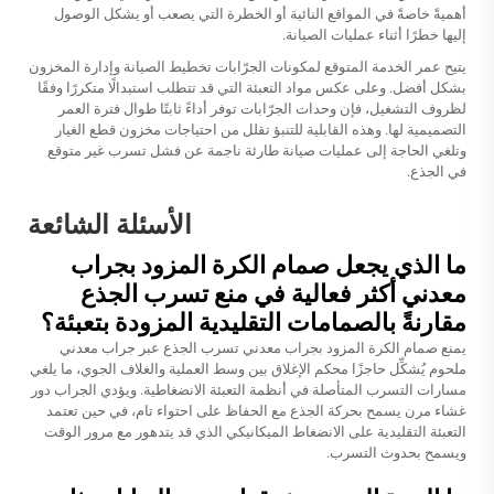
أهميةً خاصةً في المواقع النائية أو الخطرة التي يصعب أو يشكل الوصول
إليها خطرًا أثناء عمليات الصيانة.
يتيح عمر الخدمة المتوقع لمكونات الجرّابات تخطيط الصيانة وإدارة المخزون
بشكل أفضل. وعلى عكس مواد التعبئة التي قد تتطلب استبدالًا متكررًا وفقًا
لظروف التشغيل، فإن وحدات الجرّابات توفر أداءً ثابتًا طوال فترة العمر
التصميمية لها. وهذه القابلية للتنبؤ تقلل من احتياجات مخزون قطع الغيار
وتلغي الحاجة إلى عمليات صيانة طارئة ناجمة عن فشل تسرب غير متوقع
في الجذع.
الأسئلة الشائعة
ما الذي يجعل صمام الكرة المزود بجراب
معدني أكثر فعالية في منع تسرب الجذع
مقارنةً بالصمامات التقليدية المزودة بتعبئة؟
يمنع صمام الكرة المزود بجراب معدني تسرب الجذع عبر جراب معدني
ملحوم يُشكِّل حاجزًا محكم الإغلاق بين وسط العملية والغلاف الجوي، ما يلغي
مسارات التسرب المتأصلة في أنظمة التعبئة الانضغاطية. ويؤدي الجراب دور
غشاء مرن يسمح بحركة الجذع مع الحفاظ على احتواء تام، في حين تعتمد
التعبئة التقليدية على الانضغاط الميكانيكي الذي قد يتدهور مع مرور الوقت
ويسمح بحدوث التسرب.