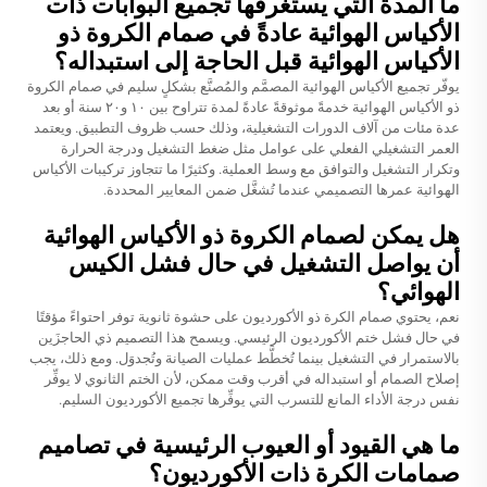
ما المدة التي يستغرقها تجميع البوابات ذات
الأكياس الهوائية عادةً في صمام الكروة ذو
الأكياس الهوائية قبل الحاجة إلى استبداله؟
يوفّر تجميع الأكياس الهوائية المصمَّم والمُصنَّع بشكلٍ سليم في صمام الكروة
ذو الأكياس الهوائية خدمةً موثوقةً عادةً لمدة تتراوح بين ١٠ و٢٠ سنة أو بعد
عدة مئات من آلاف الدورات التشغيلية، وذلك حسب ظروف التطبيق. ويعتمد
العمر التشغيلي الفعلي على عوامل مثل ضغط التشغيل ودرجة الحرارة
وتكرار التشغيل والتوافق مع وسط العملية. وكثيرًا ما تتجاوز تركيبات الأكياس
الهوائية عمرها التصميمي عندما تُشغَّل ضمن المعايير المحددة.
هل يمكن لصمام الكروة ذو الأكياس الهوائية
أن يواصل التشغيل في حال فشل الكيس
الهوائي؟
نعم، يحتوي صمام الكرة ذو الأكورديون على حشوة ثانوية توفر احتواءً مؤقتًا
في حال فشل ختم الأكورديون الرئيسي. ويسمح هذا التصميم ذي الحاجزَين
بالاستمرار في التشغيل بينما تُخطَّط عمليات الصيانة وتُجدوَل. ومع ذلك، يجب
إصلاح الصمام أو استبداله في أقرب وقت ممكن، لأن الختم الثانوي لا يوفِّر
نفس درجة الأداء المانع للتسرب التي يوفِّرها تجميع الأكورديون السليم.
ما هي القيود أو العيوب الرئيسية في تصاميم
صمامات الكرة ذات الأكورديون؟