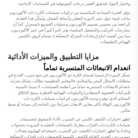
واختيار المواد لتحقيق أقصى درجات الموثوقية في الصمامات الإنتاجية.
توفر الخبرة الميدانية المكتسبة من تركيبات صمامات الكرة ذات الأكورديون
بيانات قيمة حول عمر الدورة الفعلي وأنماط الفشل. ويُمكّن هذا التغذية
الراجعة من تحسين تصميم الأكورديون وعمليات التصنيع باستمرار. كما أن
ممارسات التركيب والتشغيل السليمة تؤثر تأثيراً كبيراً في عمر الأكورديون،
مما يبرز أهمية اتباع إرشادات الشركة المصنِّعة لـ
صمام كروي بالكيس
الهوائي
التطبيقات.
مزايا التطبيق والميزات الأدائية
انعدام الانبعاثات المتسربة تماماً
تتمثّل الميزة الرئيسية لصمام الكرة ذي الأكورديون في منع تسرب الجذع في
متطلبات الامتثال البيئي والسلامة. فالمعايير التنظيمية تطالب بشكل متزايد
بانعدام الانبعاثات المتسربة تماماً من أنظمة الصمامات، لا سيما بالنسبة
للمركبات العضوية المتطايرة والملوثات الهوائية الخطرة. ويتيح الإغلاق
المحكم الذي توفره وحدة الأكورديون لتركيبات صمامات الكرة ذات
الأكورديون الوفاء بأكثر معايير الانبعاث صرامةً دون الحاجة إلى صيانة أو ضبط
متكرر.
تُظهر اختبارات الكشف الكمي عن التسرب الأداء المتفوق لتصميمات
صمامات الكرة ذات الجرّاب مقارنةً بالصمامات التقليدية المزودة بحشوات.
وعادةً ما تُظهر اختبارات الكشف عن التسرب باستخدام الهيليوم معدلات
تسرب دون الحدود القابلة للكشف بالنسبة للتجميعات ذات الجرّاب المصنَّعة