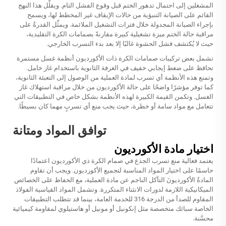
المشغلين إلى احتمال تدهور الختم قبل وقوع الفشل التام. ويقلِّل هذا النهج
القائم على الصيانة التنبؤية من حالات الإيقاف غير المخطط لها، ويسمح
بإجراء الصيانة المجدولة خلال فترات التشغيل الملائمة. ويمثِّل القدرةُ على
مراقبة حالة الختم ميزة تشغيلية كبيرة مقارنةً بصمامات الكرة التقليدية،
حيث لا يُكتشف فشل الحشوة غالبًا إلا بعد بدء التسرب الخارجي.
تشمل بعض تركيبات صمامات الكرة ذات الأكورديون أنظمة غسل مستمرة
تحافظ على ضغط إيجابي خفيف في الغرفة الثانوية باستخدام غاز خامل.
وتمنع هذه الأنظمة أي تسرب لمادة العملية من الوصول إلى التعبئة الثانوية،
كما توفر مؤشرًا واضحًا على حالة الأكورديون من خلال مراقبة استهلاك غاز
الغسل. وتكمن القيمة الكبيرة لهذه الأنظمة بشكل خاص في التطبيقات التي
تتعامل مع مواد سامة أو خطرة، حيث يجب منع أي تسربٍ مهما كان بسيطًا.
توافق المواد ومتانة
اختيار مادة الأكورديون
يعتمد فعالية منع تسرب الجذع في صمام الكرة ذي الأكورديون اعتمادًا
حاسمًا على اختيار المواد المناسبة لتجميع الأكورديون. ويجب أن تقاوم
المادةُ الأكورديونَ التآكل الناجم عن مادة العملية، مع الحفاظ على الخصائص
الميكانيكية اللازمة لدورات الانثناء المتكررة. وتشمل المواد القياسية الفولاذ
المقاوم للصدأ من الدرجة 316 للخدمة العامة، بينما قد تتطلب التطبيقات
الخاصة سبائك متخصصة مثل إنكونيل أو مونيل أو هاستيلوي لمقاومة كيميائية
محسَّنة.