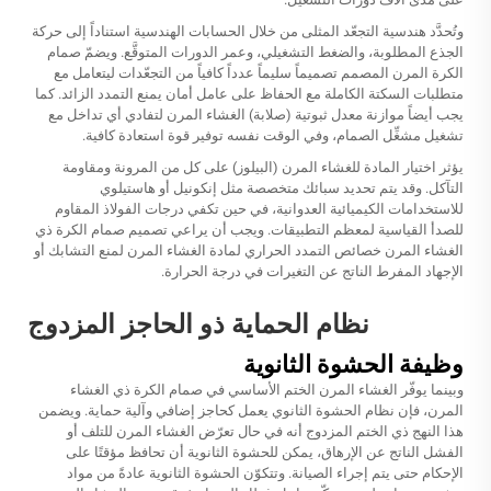
وتُحدَّد هندسية التجعّد المثلى من خلال الحسابات الهندسية استناداً إلى حركة
الجذع المطلوبة، والضغط التشغيلي، وعمر الدورات المتوقَّع. ويضمّ صمام
الكرة المرن المصمم تصميماً سليماً عدداً كافياً من التجعّدات ليتعامل مع
متطلبات السكتة الكاملة مع الحفاظ على عامل أمان يمنع التمدد الزائد. كما
يجب أيضاً موازنة معدل ثبوتية (صلابة) الغشاء المرن لتفادي أي تداخل مع
تشغيل مشغِّل الصمام، وفي الوقت نفسه توفير قوة استعادة كافية.
يؤثر اختيار المادة للغشاء المرن (البيلوز) على كل من المرونة ومقاومة
التآكل. وقد يتم تحديد سبائك متخصصة مثل إنكونيل أو هاستيلوي
للاستخدامات الكيميائية العدوانية، في حين تكفي درجات الفولاذ المقاوم
للصدأ القياسية لمعظم التطبيقات. ويجب أن يراعي تصميم صمام الكرة ذي
الغشاء المرن خصائص التمدد الحراري لمادة الغشاء المرن لمنع التشابك أو
الإجهاد المفرط الناتج عن التغيرات في درجة الحرارة.
نظام الحماية ذو الحاجز المزدوج
وظيفة الحشوة الثانوية
وبينما يوفّر الغشاء المرن الختم الأساسي في صمام الكرة ذي الغشاء
المرن، فإن نظام الحشوة الثانوي يعمل كحاجز إضافي وآلية حماية. ويضمن
هذا النهج ذي الختم المزدوج أنه في حال تعرّض الغشاء المرن للتلف أو
الفشل الناتج عن الإرهاق، يمكن للحشوة الثانوية أن تحافظ مؤقتًا على
الإحكام حتى يتم إجراء الصيانة. وتتكوّن الحشوة الثانوية عادةً من مواد