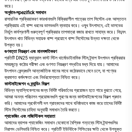
করে।
অনুষ্ঠান-সpezifick সমাধান
রাসায়নিক প্রক্রিয়াকরণ কারখানাগুলি বিক্রিয়াশীল পাত্রের তাপ সিস্টেম এবং আস্ততন
প্রক্রিয়ায় এই বাষ্প ধরনের ভালভগুলি ব্যবহার করে। ওষুধ উৎপাদনে, এই ভালভের
নির্ভুল কার্যপ্রণালী গুরুত্বপূর্ণ প্রক্রিয়ার তাপমাত্রা বজায় রাখতে সাহায্য করে। বিদ্যুৎ
উৎপাদন খাত বিভিন্ন সহায়ক বাষ্প প্রয়োগে বাষ্প সিস্টেমের উন্নত দক্ষতা থেকে
উপকৃত হয়।
গুণবত্তা নিয়ন্ত্রণ এবং মানসঙ্গতিকরণ
প্রতিটি DN25 ম্যানুয়াল কাস্ট স্টিল থার্মোডাইনামিক স্টিম ট্র্যাপ উৎপাদন প্রক্রিয়ার
সময়জুড়ে কঠোর পরীক্ষা এবং গুণগত নিয়ন্ত্রণ পদ্ধতির মধ্য দিয়ে যায়। আমাদের
উৎপাদন কেন্দ্রগুলি আন্তর্জাতিক মানের সাথে কঠোরভাবে মেনে চলে, যা পণ্যের
ক্রমাগত কর্মদক্ষতা এবং নির্ভরযোগ্যতা নিশ্চিত করে।
কাস্টমাইজেশন ও ব্র্যান্ডিং বিকল্প
বিভিন্ন অ্যাপ্লিকেশনের জন্য নির্দিষ্ট পরিবর্তনের প্রয়োজন হতে পারে বুঝতে পেরে,
আমরা অনন্য পরিচালন প্রয়োজনগুলি পূরণের জন্য কাস্টমাইজেশনের বিকল্প প্রদান
করি। আমাদের প্রকৌশলী দল গ্রাহকদের সাথে ঘনিষ্ঠভাবে কাজ করে তাদের নির্দিষ্ট
স্টিম সিস্টেমের চাহিদা অনুযায়ী সমাধান তৈরি করতে।
প্যাকেজিং এবং লজিস্টিকস সহায়তা
আমাদের ব্যাপক প্যাকেজিং সমাধান যেকোনো বৈশ্বিক গন্তব্যে স্টিম ট্র্যাপগুলির
নিরাপদ ডেলিভারি নিশ্চিত করে। প্রতিটি ইউনিটকে শিপিংয়ের ক্ষতি থেকে উপযুক্ত