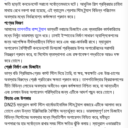
ক্ষতি ছাড়াই কনডেনসেট সরানো সর্বোত্তমভাবে ঘটে। আধুনিক শিল্প প্রক্রিয়ার চাহিদা
মাথায় রেখে নকশা করা হয়েছে, এই ব্যালেন্স প্রেশার স্টিম ট্র্যাপ বিভিন্ন পরিচালন
অবস্থার মধ্যে নির্ভরযোগ্য কর্মদক্ষতা প্রদান করে।
পণ্যের বিবরণ
আমাদের
তাপগতীয় বাষ্প ট্র্যাপ
ভাল্ভটি নবাচার ডিজাইন এবং ব্যবহারিক কার্যকারিতার
মধ্যে নিখুঁত ভারসাম্য তুলে ধরে। ঢালাই ইস্পাতের নির্মাণ সাধারণ অ্যাপ্লিকেশনের
জন্য আপেক্ষিক দীর্ঘস্থায়ীত্ব নিশ্চিত করে এবং খরচ-কার্যকরী রাখে। ম্যানুয়াল
অপারেশন বৈশিষ্ট্যটি কনডেনসেট ডিসচার্জ প্রক্রিয়ার উপর অপারেটরদের সরাসরি
নিয়ন্ত্রণ প্রদান করে, যা সিস্টেম ব্যবস্থাপনা এবং রক্ষণাবেক্ষণ পদ্ধতিকে আরও দক্ষ
করে তোলে।
শ্রেষ্ঠ নির্মাণ এবং ডিজাইন
ভাল্ব বডি প্রিমিয়াম-গ্রেড কাস্ট স্টিল দিয়ে তৈরি, যা ক্ষয়, ক্ষয়ক্ষতি এবং উচ্চ-চাপের
অবস্থার বিরুদ্ধে শ্রেষ্ঠ প্রতিরোধ ক্ষমতা প্রদান করে। তাপগতিবিদ্যার ক্রিয়াকলাপের
নীতি বিভিন্ন লোডের অবস্থার অধীনেও ধ্রুব কর্মক্ষমতা নিশ্চিত করে, যা আন্তঃহীন
এবং চলমান উভয় অপারেশন পরিস্থিতির জন্য এটিকে আদর্শ পছন্দ করে তোলে।
ফিচার এবং উপকার
DN25 ম্যানুয়াল কাস্ট স্টিল থার্মোডাইনামিক স্টিম ট্র্যাপ বাজারে এটিকে আলাদা করে
তোলে এমন উন্নত ইঞ্জিনিয়ারিং বৈশিষ্ট্য অন্তর্ভুক্ত করে। ভারসাম্যপূর্ণ চাপ ডিজাইন
বিভিন্ন সিস্টেমের অবস্থার মধ্যে স্থিতিশীল অপারেশন নিশ্চিত করে, ঘনীভূত
অপসারণের হার সর্বোত্তম রাখার সময় স্টিম ক্ষতির ঝুঁকি কমায়। ম্যানুয়াল ওভাররাইড