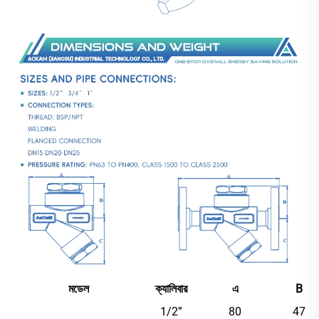
মডেল
ক্যালিবার
এ
B
1/2”
80
47