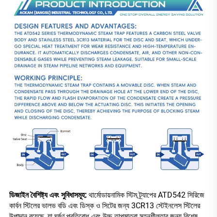
ডিজাইন বৈশিষ্ট্য এবং সুবিধাসমূহ: 
থার্মোডায়নামিক স্টিম ট্র্যাপের ATD542 সিরিজে 
কার্বন স্টিলের ভালভ বডি এবং ডিস্ক ও সিটের জন্য 3CR13 স্টেইনলেস স্টিলের 
উপাদান রয়েছে, যা ঘর্ষণ প্রতিরোধ এবং উচ্চ তাপমাত্রা সহনশীলতার জন্য বিশেষ 