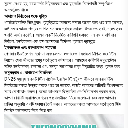
সুরক্ষা দেওয়া হয়, যাতে স্পষ্ট চিহ্নিতকরণ এবং হ্যান্ডলিং নির্দেশাবলী সম্পূর্ণরূপে
অন্তর্ভুক্ত থাকে।
আমাদের নির্বাচনের পক্ষে যুক্তি
থার্মোডাইনামিক স্টিম ট্র্যাপ প্রযুক্তিতে আমাদের দক্ষতা অনেক বছর ধরে চলে আসছে,
এই সময়ে আমরা পণ্যের গুণগত মান এবং গ্রাহক সহায়তা উভয় ক্ষেত্রেই শ্রেষ্ঠত্বের
খ্যাতি অর্জন করেছি। আমরা একটি নিবেদিত কারিগরি সহায়তা দল বজায় রাখি যারা
নির্বাচন, ইনস্টলেশন এবং রক্ষণাবেক্ষণের নির্দেশনা প্রদানে প্রস্তুত।
ইনস্টলেশন এবং রক্ষণাবেক্ষণ সহায়তা
পেশাদার ইনস্টলেশন নির্দেশনা এবং চলমান রক্ষণাবেক্ষণ সহায়তা নিশ্চিত করে স্টিম
ট্র্যাপের সেবা জীবনের মধ্যে সর্বোত্তম কর্মক্ষমতা। আমাদের কারিগরি ডকুমেন্টেশন
সঠিক ইনস্টলেশন, চালানো এবং সমস্যা সমাধানের জন্য বিস্তারিত তথ্য প্রদান করে।
অনুসন্ধান ও যোগাযোগ নির্দেশিকা
DN25 ম্যানুয়াল কাস্ট স্টিল থার্মোডাইনামিক স্টিম ট্র্যাপ কীভাবে আপনার স্টিম
সিস্টেমের দক্ষতা উন্নত করতে পারে তা জানতে, আজই আমাদের কারিগরি বিশেষজ্ঞদের
সাথে যোগাযোগ করুন। আমরা আপনাকে বিস্তারিত স্পেসিফিকেশন প্রদান করব,
আপনার নির্দিষ্ট অ্যাপ্লিকেশনের প্রয়োজনীয়তা নিয়ে আলোচনা করব এবং আপনার
চাহিদা অনুযায়ী একটি সমাধান তৈরি করব। আমাদের দক্ষতা আপনাকে সর্বোত্তম স্টিম
সিস্টেম কর্মক্ষমতার দিকে নিয়ে যাক।