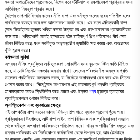
ক্ষমতা অপারেটরদের প্রয়োজনে, বিশেষ করে স্টার্টআপ বা রক্ষণাবেক্ষণ প্রক্রিয়ার সময়
অতিরিক্ত নিয়ন্ত্রণ প্রদান করে।
ট্র্যাপের তাপ-গতিবিদ্যার কাজের নীতি বাষ্প এবং ঘনীভূত জলের মধ্যে গতিশীল বলের
পার্থক্যকে ব্যবহার করে দক্ষ আলাদাকরণ অর্জন করে। এর ফলে ঐতিহ্যবাহী বাষ্প
ট্র্যাপ ডিজাইনের তুলনায় শক্তি দক্ষতা উন্নত হয় এবং রক্ষণাবেক্ষণের প্রয়োজনীয়তা
কমে যায়। শক্তিশালী ঢালাই ইস্পাতের গঠন চাহিদাপূর্ণ শিল্প পরিবেশেও দীর্ঘ সেবা
জীবন নিশ্চিত করে, যখন সরলীকৃত অভ্যন্তরীণ জ্যামিতি ক্ষয় কমায় এবং অবরোধের
ঝুঁকি হ্রাস করে।
কর্মক্ষমতা সুবিধা
অগ্রসর সীলিং প্রযুক্তির একীভূতকরণ চলাকালীন সময় ন্যূনতম স্টিম ক্ষতি নিশ্চিত
করে, যা মোট সিস্টেম দক্ষতায় অবদান রাখে। লোডের পরিবর্তনশীল অবস্থার প্রতি
ভাল্ভের প্রতিক্রিয়া অত্যন্ত দ্রুত, যা সিস্টেমে জলাবদ্ধতা রোধ করে এবং স্টিমের
গুণমান বজায় রাখে। স্টিম ট্র্যাপ অপারেশনে এই ভারসাম্যপূর্ণ পদ্ধতি প্রক্রিয়ার
তাপমাত্রাকে আরও স্থিতিশীল করে তোলে এবং উন্নত
পণ্য
চূড়ান্ত ব্যবহারের
অ্যাপ্লিকেশনে গুণমান নিশ্চিত করে।
অ্যাপ্লিকেশন এবং ব্যবহারের ক্ষেত্র
এই তাপগতীয় বাষ্প ধরনের ভালভ বিভিন্ন শিল্প খাতে ব্যাপক প্রয়োগ খুঁজে পায়।
প্রক্রিয়াকরণ উৎপাদনে, এটি বাষ্প লাইন, তাপ বিনিময়ক এবং প্রক্রিয়াকরণ সরঞ্জাম
থেকে ঘনীভূত অপসারণ কার্যকরভাবে পরিচালনা করে। খাদ্য ও পানীয় শিল্প বস্তুত এবং
রান্নার প্রক্রিয়ায় এর নির্ভরযোগ্য কার্যকারিতা থেকে উপকৃত হয়, আর টেক্সটাইল
উৎপাদকরা প্রেসিং এবং শুষ্ককরণ কাজের জন্য এর সঙ্গতিপূর্ণ কর্মদক্ষতার উপর নির্ভর