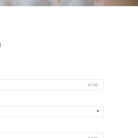
n
0/100