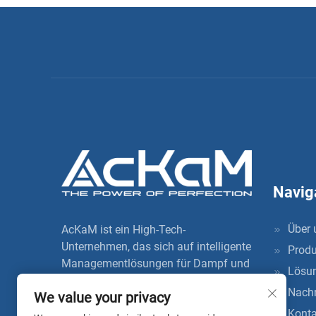
Navig
Über 
AcKaM ist ein High-Tech-
Unternehmen, das sich auf intelligente
Produ
Managementlösungen für Dampf und
Lösu
thermische Energie spezialisiert hat.
Nachr
We value your privacy
Auf der Grundlage intelligenter
Konta
Dienstleistungen für Dampf und