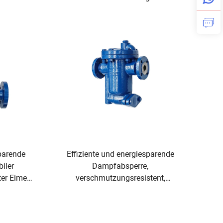
Wasserregelung Hersteller
NGEN
Großhandel
sparende
Effiziente und energiesparende
iler
Dampfabsperre,
er Eimer-
verschmutzungsresistent,
chemische
umgekehrter Eimer-
Dampfabscheider für die
petrochemische Industrie