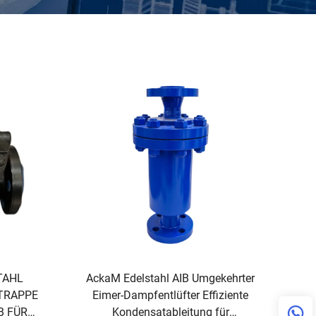
TAHL
AckaM Edelstahl AIB Umgekehrter
TRAPPE
Eimer-Dampfentlüfter Effiziente
B FÜR
Kondensatableitung für