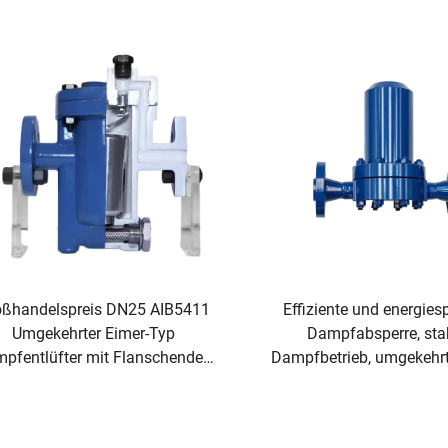
KORROSIONSBESTÄNDIGES
ALLGEMEINE
HANDVENTIL
WASSERANWENDU
oßhandelspreis DN25 AIB5411
Effiziente und energie
Umgekehrter Eimer-Typ
Dampfabsperre, stab
pfentlüfter mit Flanschenden
Dampfbetrieb, umgekehrt
Manuelle Betätigung für
Abscheider für die petro
allgemeine Anwendung
Industrie