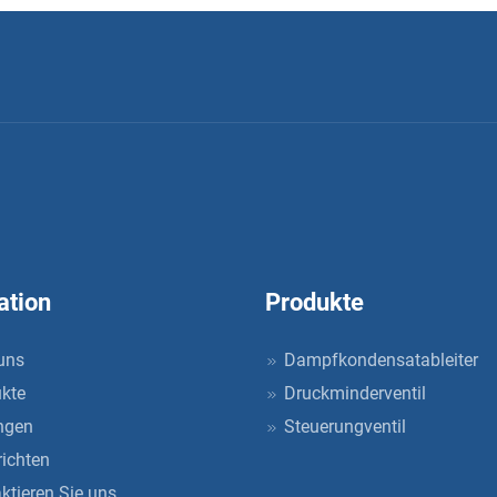
ation
Produkte
uns
Dampfkondensatableiter
kte
Druckminderventil
ngen
Steuerungventil
ichten
ktieren Sie uns