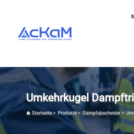
S
Umkehrkugel Dampftri
Startseite
>
Produkte
>
Dampfabscheider
>
Umk