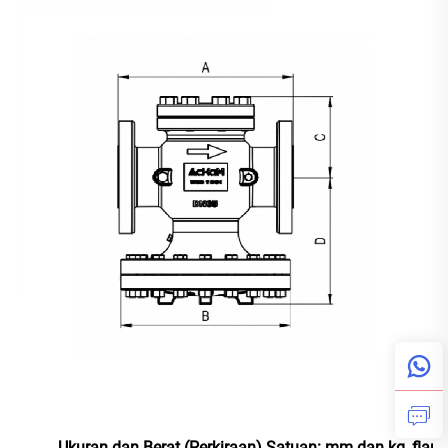
Ukuran dan Berat (Perkiraan) Satuan: mm dan kg, flan