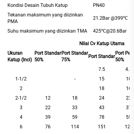
Kondisi Desain Tubuh Katup
PN40
Tekanan maksimum yang diizinkan
21.2Bar @399℃
PMA
Suhu maksimum yang diizinkan TMA
425℃@20.6Bar
Nilai Cv Katup Utama
Ukuran
Port Standar
Port Standar
Port Pen
Port Standar
Katup (Inci)
50%
75%
50%
7.5
4.4
1-1/2
-
15
10
2
18
16
2-1/2
12
18
24
22
3
22
33
43
37
4
39
59
78
55
6
76
114
151
124