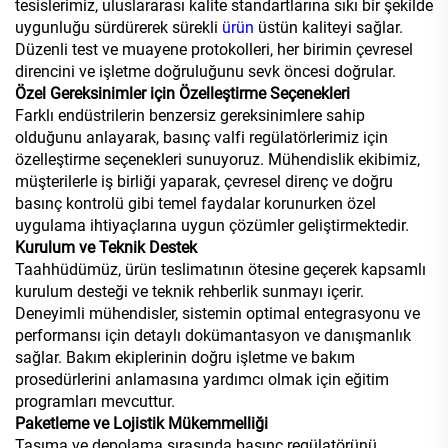
tesislerimiz, uluslararası kalite standartlarına sıkı bir şekilde
uygunluğu sürdürerek sürekli
ürün
üstün kaliteyi sağlar.
Düzenli test ve muayene protokolleri, her birimin çevresel
direncini ve işletme doğruluğunu sevk öncesi doğrular.
Özel Gereksinimler için Özelleştirme Seçenekleri
Farklı endüstrilerin benzersiz gereksinimlere sahip
olduğunu anlayarak, basınç valfi regülatörlerimiz için
özelleştirme seçenekleri sunuyoruz. Mühendislik ekibimiz,
müşterilerle iş birliği yaparak, çevresel direnç ve doğru
basınç kontrolü gibi temel faydalar korunurken özel
uygulama ihtiyaçlarına uygun çözümler geliştirmektedir.
Kurulum ve Teknik Destek
Taahhüdümüz, ürün teslimatının ötesine geçerek kapsamlı
kurulum desteği ve teknik rehberlik sunmayı içerir.
Deneyimli mühendisler, sistemin optimal entegrasyonu ve
performansı için detaylı dokümantasyon ve danışmanlık
sağlar. Bakım ekiplerinin doğru işletme ve bakım
prosedürlerini anlamasına yardımcı olmak için eğitim
programları mevcuttur.
Paketleme ve Lojistik Mükemmelliği
Taşıma ve depolama sırasında basınç regülatörünü