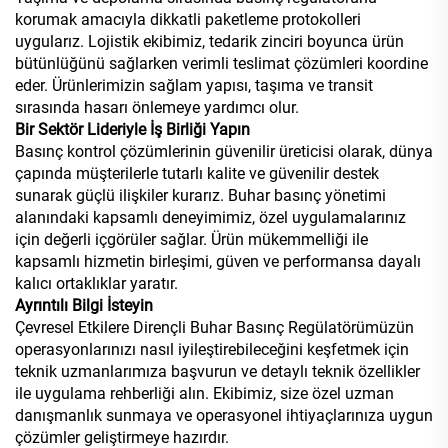
korumak amacıyla dikkatli paketleme protokolleri
uygularız. Lojistik ekibimiz, tedarik zinciri boyunca ürün
bütünlüğünü sağlarken verimli teslimat çözümleri koordine
eder. Ürünlerimizin sağlam yapısı, taşıma ve transit
sırasında hasarı önlemeye yardımcı olur.
Bir Sektör Lideriyle İş Birliği Yapın
Basınç kontrol çözümlerinin güvenilir üreticisi olarak, dünya
çapında müşterilerle tutarlı kalite ve güvenilir destek
sunarak güçlü ilişkiler kurarız. Buhar basınç yönetimi
alanındaki kapsamlı deneyimimiz, özel uygulamalarınız
için değerli içgörüler sağlar. Ürün mükemmelliği ile
kapsamlı hizmetin birleşimi, güven ve performansa dayalı
kalıcı ortaklıklar yaratır.
Ayrıntılı Bilgi İsteyin
Çevresel Etkilere Dirençli Buhar Basınç Regülatörümüzün
operasyonlarınızı nasıl iyileştirebileceğini keşfetmek için
teknik uzmanlarımıza başvurun ve detaylı teknik özellikler
ile uygulama rehberliği alın. Ekibimiz, size özel uzman
danışmanlık sunmaya ve operasyonel ihtiyaçlarınıza uygun
çözümler geliştirmeye hazırdır.