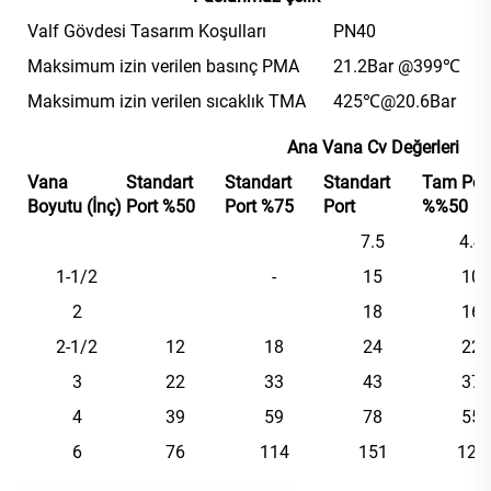
Valf Gövdesi Tasarım Koşulları
PN40
Maksimum izin verilen basınç PMA
21.2Bar @399℃
Maksimum izin verilen sıcaklık TMA
425℃@20.6Bar
Ana Vana Cv Değerleri
Vana
Standart
Standart
Standart
Tam Por
Boyutu (İnç)
Port %50
Port %75
Port
%%50
7.5
4.4
1-1/2
-
15
10
2
18
16
2-1/2
12
18
24
22
3
22
33
43
37
4
39
59
78
55
6
76
114
151
124