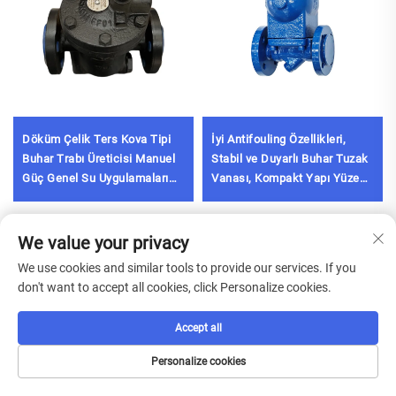
Döküm Çelik Ters Kova Tipi
İyi Antifouling Özellikleri,
Buhar Trabı Üreticisi Manuel
Stabil ve Duyarlı Buhar Tuzak
Güç Genel Su Uygulamaları
Vanası, Kompakt Yapı Yüzen
İçin Vana
Toplu Buhar Tuzakları
We value your privacy
Ücretsiz Teklif Alın
We use cookies and similar tools to provide our services. If you
don't want to accept all cookies, click Personalize cookies.
Temsilcimiz en kısa sürede sizinle iletişime geçecektir.
Accept all
Email
Personalize cookies
0/100