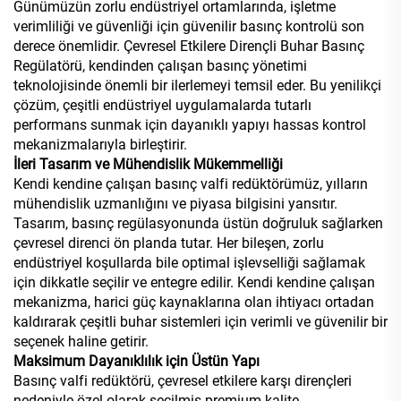
Günümüzün zorlu endüstriyel ortamlarında, işletme
verimliliği ve güvenliği için güvenilir basınç kontrolü son
derece önemlidir. Çevresel Etkilere Dirençli Buhar Basınç
Regülatörü, kendinden çalışan basınç yönetimi
teknolojisinde önemli bir ilerlemeyi temsil eder. Bu yenilikçi
çözüm, çeşitli endüstriyel uygulamalarda tutarlı
performans sunmak için dayanıklı yapıyı hassas kontrol
mekanizmalarıyla birleştirir.
İleri Tasarım ve Mühendislik Mükemmelliği
Kendi kendine çalışan basınç valfi redüktörümüz, yılların
mühendislik uzmanlığını ve piyasa bilgisini yansıtır.
Tasarım, basınç regülasyonunda üstün doğruluk sağlarken
çevresel direnci ön planda tutar. Her bileşen, zorlu
endüstriyel koşullarda bile optimal işlevselliği sağlamak
için dikkatle seçilir ve entegre edilir. Kendi kendine çalışan
mekanizma, harici güç kaynaklarına olan ihtiyacı ortadan
kaldırarak çeşitli buhar sistemleri için verimli ve güvenilir bir
seçenek haline getirir.
Maksimum Dayanıklılık için Üstün Yapı
Basınç valfi redüktörü, çevresel etkilere karşı dirençleri
nedeniyle özel olarak seçilmiş premium kalite