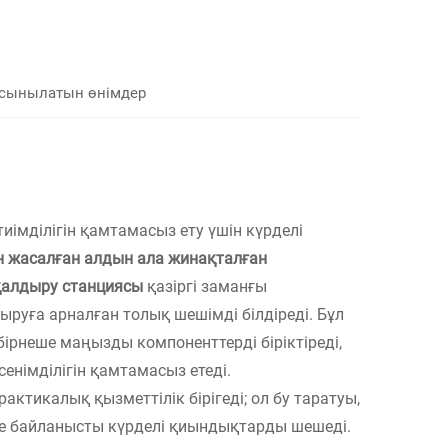
сынылатын өнімдер
иімділігін қамтамасыз ету үшін күрделі
н жасалған алдын ала жинақталған
н қалдыру станциясы
қазіргі заманғы
руға арналған толық шешімді білдіреді. Бұл
 бірнеше маңызды компоненттерді біріктіреді,
енімділігін қамтамасыз етеді.
актикалық қызметтілік бірігеді; ол бу таратуы,
не байланысты күрделі қиындықтарды шешеді.