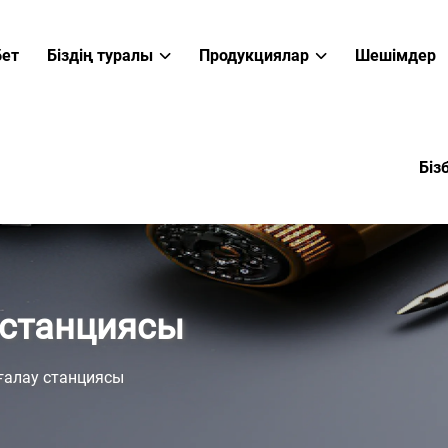
бет
Біздің туралы
Продукциялар
Шешімдер
Біз
 станциясы
ғалау станциясы