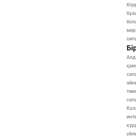
Кор
бұз
бол
мер
сип
Бі
Алд
қам
сап
айн
тем
сап
Кол
инт
күр
үйл