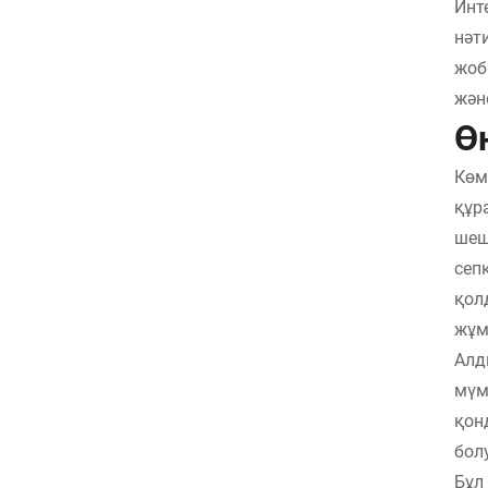
Инт
нәт
жоб
жән
Ө
Көм
құр
шеш
сеп
қол
жұм
Алд
мүм
қон
бол
Бұл