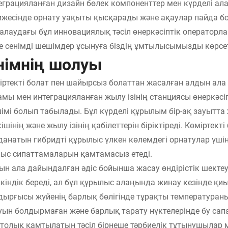
еграцияланған дизайн бөлек компоненттер мен күрделі ал
ижесінде орнату уақыты қысқарады және ақаулар пайда бол
алаудағы бұл инновациялық тәсіл өнеркәсіптік операторлар
е сенімді шешімдер ұсынуға біздің ұмтылысымызды көрсет
німнің шолуы
іртекті болат пен шайырсыз болаттан жасалған алдын ала
амы мен интеграцияланған жылу ізінің станциясы өнеркәсі
імі болып табылады. Бұл күрделі құрылым бір-ақ зауытта ж
кішінің және жылу ізінің қабілеттерін біріктіреді. Көмірте
данатын гибридті құрылыс үлкен көлемдегі орнатулар үшін
ыс сипаттамаларын қамтамасыз етеді.
ын ала дайындалған әдіс бойынша жасау өндірістік шекте
кіндік береді, ал бұл құрылыс алаңында жинау кезінде қиы
дырғысы жүйенің барлық бөлігінде тұрақты температуран
уын болдырмаған және барлық тарату нүктелерінде бу сап
 толық қамтылатын тәсіл бірнеше тәрбиелік тұтынушылар