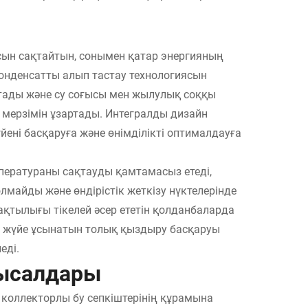
ын сақтайтын, сонымен қатар энергияның
денсатты алып тастау технологиясын
тады және су соғысы мен жылулық соққы
ерзімін ұзартады. Интегралды дизайн
ені басқаруға және өнімділікті оптималдауға
мператураны сақтауды қамтамасыз етеді,
лмайды және өндірістік жеткізу нүктелерінде
рақтылығы тікелей әсер ететін қолданбаларда
н жүйе ұсынатын толық қыздыру басқаруы
еді.
ысалдары
коллекторлы бу сепкіштерінің құрамына