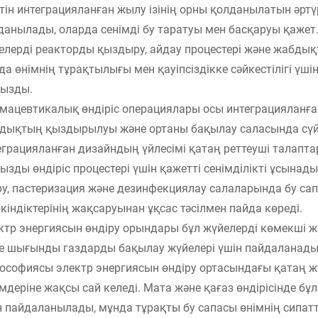
етін интеграцияланған жылу ізінің орны қолданылатын әртү
данылады, оларда сенімді бу таратуы мен басқаруы қаже
елерді реакторды қыздыру, айдау процестері және жабды
да өнімнің тұрақтылығы мен қауіпсіздікке сәйкестілігі үшін
ызды.
мацевтикалық өндіріс операциялары осы интеграцияланған
дықтың қыздырылуы және ортаны бақылау саласында сүй
еграцияланған дизайндың үйлесімі қатаң реттеуші талапта
ызды өндіріс процестері үшін қажетті сенімділікті ұсынад
іру, пастеризация және дезинфекциялау салаларында бу са
кіндіктерінің жақсаруынан ұқсас тәсілмен пайда көреді.
ктр энергиясын өндіру орындары бұл жүйелерді көмекші
е шығынды газдарды бақылау жүйелері үшін пайдаланады.
ософиясы электр энергиясын өндіру ортасындағы қатаң жұ
імдеріне жақсы сай келеді. Мата және қағаз өндірісінде б
н пайдаланылады, мұнда тұрақты бу сапасы өнімнің сипатта