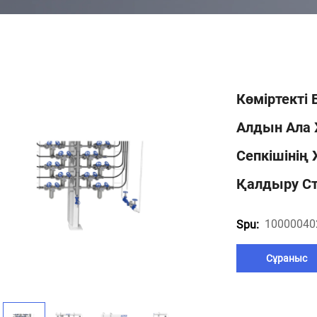
Көміртекті
Алдын Ала 
Сепкішінің 
Қалдыру С
10000040
Spu:
Сұраныс