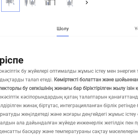
Шолу
Ұ
ріспе
ркәсіптік бу жүйелері оптималды жұмыс істеу мен энергия т
дықтарды талап етеді.
Көміртекті болаттан және шойынна
лекторлы бу сепкішінің жинағы бар біріктірілген жылу ізі
ркәсіптік кәсіпорындардың қатаң талаптарын қанағаттанды
ілдірілген жинақ біртұтас, интеграцияланған бірлік ретінде
орнатуды жеңілдетеді және жоғары деңгейдегі жұмыс істеу с
 алдын ала дайындалған жүйеде инженерлік жетілдік пен пр
денсатты басқару және температураны сақтау мәселелері