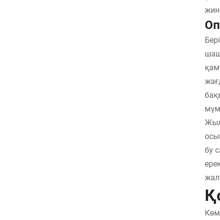
жин
Оп
Бер
шаш
қам
жағ
бақ
мүм
Жыл
осы
бу 
ере
жал
Қ
Көм