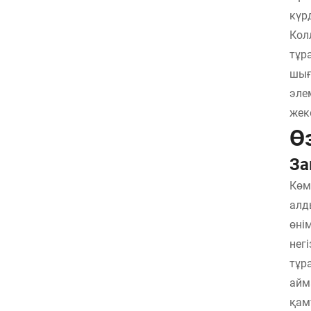
күр
Кол
тұр
шығ
эле
жек
Ө
За
Көм
алд
өні
нег
тұр
айм
қам