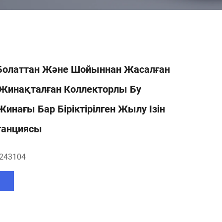
 Болаттан Және Шойыннан Жасалған
Жинақталған Коллекторлы Бу
Жинағы Бар Біріктірілген Жылу Ізін
танциясы
243104