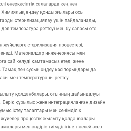
рлі өнеркәсіптік салаларда кеңінен
т. Химиялық өңдеу қондырғылары осы
қтарды стерилизациялау үшін пайдаланады,
 дәл температура реттеуі мен бу сапасы өте
 жүйелерге стерилизация процестері,
енеді. Материалдар инженериясы мен
рға сай келуді қамтамасыз етеді және
ы. Тамақ пен сусын өңдеу кәсіпорындары да
пасы мен температураны реттеу
 жылыту қолданбалары, отынның дайындалуы
 Берік құрылыс және интеграцияланған дизайн
мыс істеу талаптары мен сенімділік
ұл жүйелер процестік жылыту қолданбалары
малары мен өндіріс тиімділігіне тікелей әсер