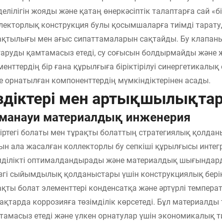
делілігін жояды және қатаң өнеркәсіптік талаптарға сай «
лекторлық конструкция булы қосымшаларға тиімді тарату
ақтылығы мен ағыс сипаттамаларын сақтайды. Бу клапаны
аруды қамтамасыз етеді, су соғысын болдырмайды және жү
менттердің бір ғана құрылғыға біріктірілуі синергетикал
е орнатылған компоненттердің мүмкіндіктерінен асады.
здіктері мен артықшылықта
манауи материалдық инженерия
іртегі болаты мен тұрақты болаттың стратегиялық қолдан
ын ала жасалған коллекторлы бу сепкіші құрылғысы интег
мділікті оптималдандырады және материалдық шығындард
ізгі сыйымдылық қолданыстары үшін конструкциялық берік
ақты болат элементтері конденсатқа және әртүрлі темпе
ақтарда коррозияға төзімділік көрсетеді. Бұл материалды 
тамасыз етеді және үлкен орнатулар үшін экономикалық ти