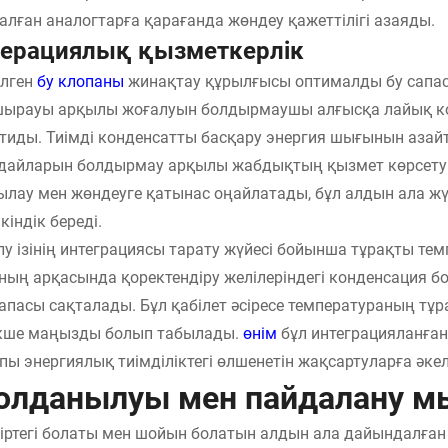
алған аналогтарға қарағанда жөндеу қажеттілігі азаяды.
ерациялық қызметкерлік
ілген
бу клопаны
жинақтау құрылғысы оптималды бу сапас
ырауы арқылы жоғалуын болдырмаушы алғысқа лайық кон
тиды. Тиімді конденсатты басқару энергия шығынын азай
дайларын болдырмау арқылы жабдықтың қызмет көрсету м
ылау мен жөндеуге қатынас оңайлатады, бұл алдын ала жүй
кіндік береді.
у ізінің интеграциясы тарату жүйесі бойынша тұрақты те
ның арқасында қоректендіру желілеріндегі конденсация бо
сапасы сақталады. Бұл қабілет әсіресе температураның тұ
кше маңызды болып табылады.
өнім
бұл интеграцияланға
пы энергиялық тиімділіктегі өлшенетін жақсартуларға әкел
олданылуы мен пайдалану м
іртегі болаты мен шойын болатын алдын ала дайындалған 