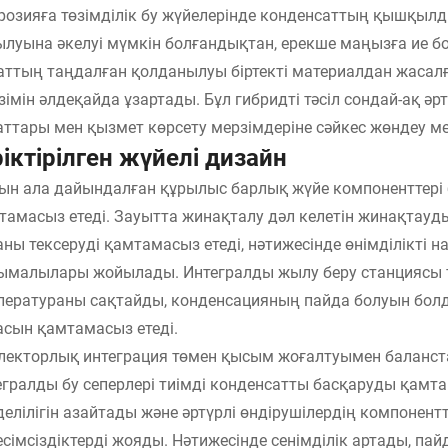
розияға төзімділік бу жүйелерінде конденсаттың қышқыл
ылуына әкелуі мүмкін болғандықтан, ерекше маңызға ие 
аттың таңдалған қолданылуы біртекті материалдан жасал
зімін әлдеқайда ұзартады. Бұл гибридті тәсіл сондай-ақ ә
аттары мен қызмет көрсету мерзімдеріне сәйкес жөндеу ме
ріктірілген жүйелі дизайн
ын ала дайындалған құрылыс барлық жүйе компоненттері б
тамасыз етеді. Зауытта жинақталу дәл келетін жинақтауд
аны тексеруді қамтамасыз етеді, нәтижесінде өнімділікті
ымалылары жойылады. Интегралды жылу беру станциясы 
ператураны сақтайды, конденсацияның пайда болуын болды
асын қамтамасыз етеді.
лекторлық интеграция төмен қысым жоғалтуымен баланста
егралды бу сеперлері тиімді конденсатты басқаруды қамтам
делілігін азайтады және әртүрлі өндірушілердің компонен
есімсіздіктерді жояды. Нәтижесінде сенімділік артады, п