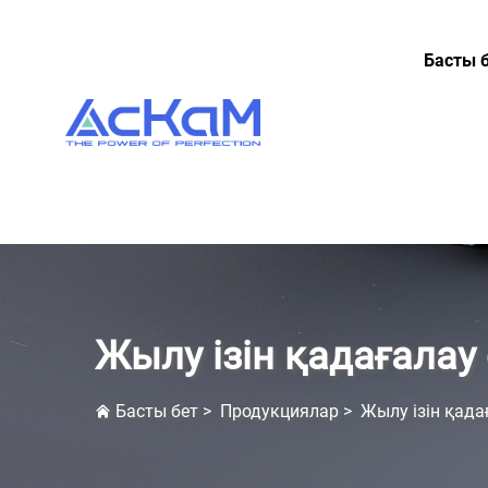
Басты 
Жылу ізін қадағалау
Басты бет
>
Продукциялар
>
Жылу ізін қада