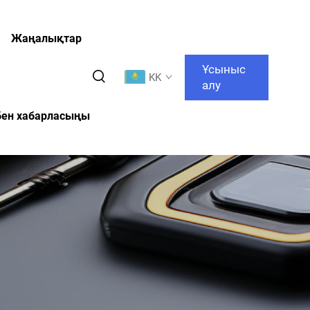
Жаңалықтар
Ұсыныс
KK
алу
бен хабарласыңы