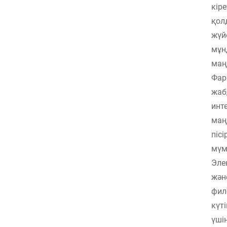
кір
қол
жүй
мұн
маң
Фар
жаб
инт
маң
піс
мүм
Эле
жән
фил
күт
үші