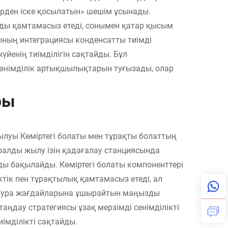
бірден іске қосылатын» шешім ұсынады.
ды қамтамасыз етеді, сонымен қатар қысым
ның интеграциясы конденсатты тиімді
йенің тиімділігін сақтайды. Бұл
ық өнімділік артықшылықтарын туғызады, олар
ры
ылуы Көміртегі болаты мен тұрақты болаттың
ралды жылу ізін қадағалау станциясында
ы бақылайды. Көміртегі болаты компоненттері
тік пен тұрақтылық қамтамасыз етеді, ал
ратура жағдайларына ұшырайтын маңызды
таңдау стратегиясы ұзақ мерзімді сенімділікті
імділікті сақтайды.