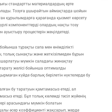
дығы стандартты материалдардың ерте
болады. Тозуға ұшырайтын аймақтарда шойын
ған құрылымдарға қарағанда қызмет көрсету
ртүрлі компоненттерді олардың нақты тозу
н ауыстыру процестерін жеңілдетеді.
ойынша тұрақты сапа мен өнімділікті
ы, толық сынақты және жеткізілмеден бұрын
 нашарлатуы мүмкін саладағы жинақтау
тарату желісі бойынша оптималды
рмаған күйде барлық берілетін нүктелерде бу
лған бу таратуын қамтамасыз етеді, ал
асыз етеді. Бұл толық көлемді тәсіл жүйенің
ттері арасындағы мүмкін болатын
айдалы әсер коэффициенті жақсарып, жерде