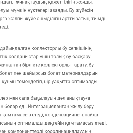
аңдағы жинақтаудың қажеттілігін жояды,
уы мүмкін нүктелері азаяды. Бу жүйесін
ға жалпы жүйе өнімділігін арттыратын, тиімді
еді.
 дайындалған коллекторлы бу сепкішінің
птік қолданыстар үшін толық бу басқару
иналған бірлікте коллекторлы тарату, бу
кті болат пен шайырсыз болат материалдарын
 құнын төмендетіп, бір уақытта оптималды
улер мен сапа бақылауын дәл анықтауға
н болар еді. Интеграцияланған жылу беру
ы қамтамасыз етеді, конденсацияның пайда
асының оптималды деңгейін қамтамасыз етеді.
 мен компоненттерді координациялаудың