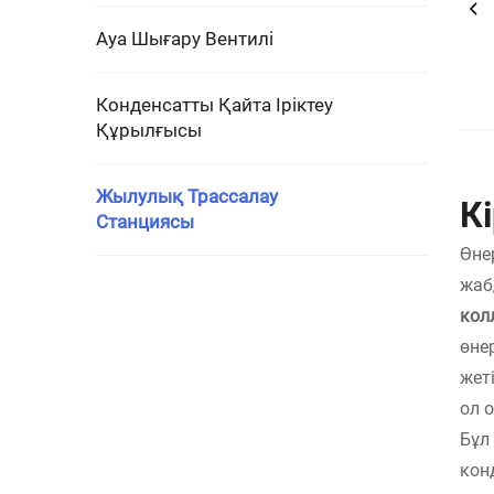
Ауа Шығару Вентилі
Конденсатты Қайта Іріктеу
Құрылғысы
Жылулық Трассалау
Кі
Станциясы
Өне
жаб
кол
өне
жет
ол 
Бұл
кон