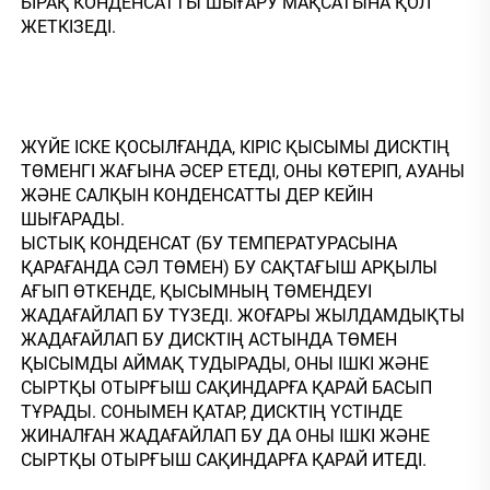
БІРАҚ КОНДЕНСАТТЫ ШЫҒАРУ МАҚСАТЫНА ҚОЛ 
ЖЕТКІЗЕДІ. 
ЖҮЙЕ ІСКЕ ҚОСЫЛҒАНДА, КІРІС ҚЫСЫМЫ ДИСКТІҢ 
ТӨМЕНГІ ЖАҒЫНА ӘСЕР ЕТЕДІ, ОНЫ КӨТЕРІП, АУАНЫ 
ЖӘНЕ САЛҚЫН КОНДЕНСАТТЫ ДЕР КЕЙІН 
ШЫҒАРАДЫ. 
ЫСТЫҚ КОНДЕНСАТ (БУ ТЕМПЕРАТУРАСЫНА 
ҚАРАҒАНДА СӘЛ ТӨМЕН) БУ САҚТАҒЫШ АРҚЫЛЫ 
АҒЫП ӨТКЕНДЕ, ҚЫСЫМНЫҢ ТӨМЕНДЕУІ 
ЖАДАҒАЙЛАП БУ ТҮЗЕДІ. ЖОҒАРЫ ЖЫЛДАМДЫҚТЫ 
ЖАДАҒАЙЛАП БУ ДИСКТІҢ АСТЫНДА ТӨМЕН 
ҚЫСЫМДЫ АЙМАҚ ТУДЫРАДЫ, ОНЫ ІШКІ ЖӘНЕ 
СЫРТҚЫ ОТЫРҒЫШ САҚИНДАРҒА ҚАРАЙ БАСЫП 
ТҰРАДЫ. СОНЫМЕН ҚАТАР, ДИСКТІҢ ҮСТІНДЕ 
ЖИНАЛҒАН ЖАДАҒАЙЛАП БУ ДА ОНЫ ІШКІ ЖӘНЕ 
СЫРТҚЫ ОТЫРҒЫШ САҚИНДАРҒА ҚАРАЙ ИТЕДІ. 