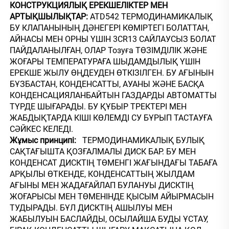
КОНСТРУКЦИЯЛЫҚ ЕРЕКШЕЛІКТЕР МЕН 
АРТЫҚШЫЛЫҚТАР: 
ATD542 ТЕРМОДИНАМИКАЛЫҚ 
БУ КЛАПАНЫНЫҢ ДӘНЕГЕРІ КӨМІРТЕГІ БОЛАТТАН, 
АЙНАСЫ МЕН ОРНЫ ҮШІН 3CR13 САЙЛАУСЫЗ БОЛАТ 
ПАЙДАЛАНЫЛҒАН, ОЛАР Тозуға ТӨЗІМДІЛІК ЖӘНЕ 
ЖОҒАРЫ ТЕМПЕРАТУРАҒА ШЫДАМДЫЛЫҚ ҮШІН 
ЕРЕКШЕ ЖЫЛУ ӨҢДЕУДЕН ӨТКІЗІЛГЕН. БУ АҒЫНЫН 
БҰЗБАСТАН, КОНДЕНСАТТЫ, АУАНЫ ЖӘНЕ БАСҚА 
КОНДЕНСАЦИЯЛАНБАЙТЫН ГАЗДАРДЫ АВТОМАТТЫ 
ТҮРДЕ ШЫҒАРАДЫ. БУ ҚҰБЫР ТРЕКТЕРІ МЕН 
ЖАБДЫҚТАРДА КІШІ КӨЛЕМДІ СУ БҰРЫП ТАСТАУҒА 
СӘЙКЕС КЕЛЕДІ. 
Жұмыс принципі:   
ТЕРМОДИНАМИКАЛЫҚ БУЛЫҚ 
САҚТАҒЫШТА ҚОЗҒАЛМАЛЫ ДИСК БАР. БУ МЕН 
КОНДЕНСАТ ДИСКТІҢ ТӨМЕНГІ ЖАҒЫНДАҒЫ ТАБАҒА 
АРҚЫЛЫ ӨТКЕНДЕ, КОНДЕНСАТТЫҢ ЖЫЛДАМ 
АҒЫНЫ МЕН ЖАДАҒАЙЛАП БУЛАНУЫ ДИСКТІҢ 
ЖОҒАРЫСЫ МЕН ТӨМЕНІНДЕ ҚЫСЫМ АЙЫРМАСЫН 
ТУДЫРАДЫ. БҰЛ ДИСКТІҢ АШЫЛУЫ МЕН 
ЖАБЫЛУЫН БАСЛАЙДЫ, ОСЫЛАЙША БУДЫ ҰСТАУ, 