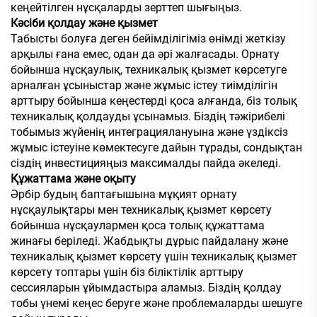
кеңейтілген нұсқаларды зерттеп шығыңыз.
Кәсіби қолдау және қызмет
Табысты болуға деген бейімділігіміз өнімді жеткізу
арқылы ғана емес, одан да әрі жалғасады. Орнату
бойынша нұсқаулық, техникалық қызмет көрсетуге
арналған ұсыныстар және жұмыс істеу тиімділігін
арттыру бойынша кеңестерді қоса алғанда, біз толық
техникалық қолдауды ұсынамыз. Біздің тәжірибелі
тобымыз жүйенің интеграциялануына және үздіксіз
жұмыс істеуіне көмектесуге дайын тұрады, сондықтан
сіздің инвестицияңыз максималды пайда әкеледі.
Құжаттама және оқыту
Әрбір будың баптағышына мұқият орнату
нұсқаулықтары мен техникалық қызмет көрсету
бойынша нұсқаулармен қоса толық құжаттама
жинағы беріледі. Жабдықты дұрыс пайдалану және
техникалық қызмет көрсету үшін техникалық қызмет
көрсету топтары үшін біз біліктілік арттыру
сессияларын ұйымдастыра аламыз. Біздің қолдау
тобы үнемі кеңес беруге және проблемаларды шешуге