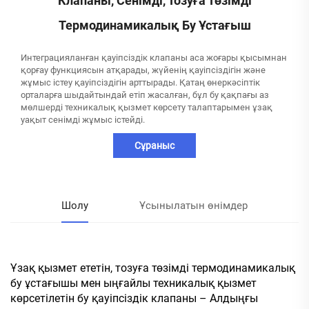
Клапаны, Сенімді, Тозуға Төзімді
Термодинамикалық Бу Ұстағыш
Интеграцияланған қауіпсіздік клапаны аса жоғары қысымнан
қорғау функциясын атқарады, жүйенің қауіпсіздігін және
жұмыс істеу қауіпсіздігін арттырады. Қатаң өнеркәсіптік
орталарға шыдайтындай етіп жасалған, бұл бу қақпағы аз
мөлшерді техникалық қызмет көрсету талаптарымен ұзақ
уақыт сенімді жұмыс істейді.
Сұраныс
Шолу
Ұсынылатын өнімдер
Ұзақ қызмет ететін, тозуға төзімді термодинамикалық
бу ұстағышы мен ыңғайлы техникалық қызмет
көрсетілетін бу қауіпсіздік клапаны – Алдыңғы