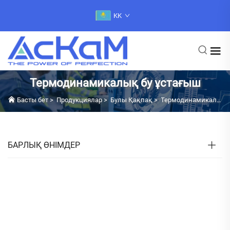
KK
Термодинамикалық бу ұстағыш
Басты бет
>
Продукциялар
>
Булы Қақпақ
>
Термодинамикалық бу ұстағыш
БАРЛЫҚ ӨНІМДЕР