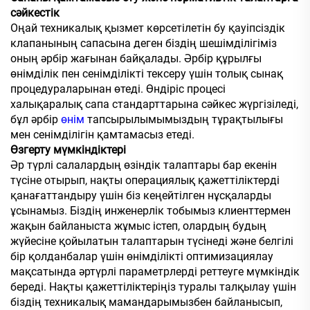
сәйкестік
Оңай техникалық қызмет көрсетілетін бу қауіпсіздік
клапанының сапасына деген біздің шешімділігіміз
оның әрбір жағынан байқалады. Әрбір құрылғы
өнімділік пен сенімділікті тексеру үшін толық сынақ
процедураларынан өтеді. Өндіріс процесі
халықаралық сапа стандарттарына сәйкес жүргізіледі,
бұл әрбір
өнім
тапсырылымымыздың тұрақтылығы
мен сенімділігін қамтамасыз етеді.
Өзгерту мүмкіндіктері
Әр түрлі салалардың өзіндік талаптары бар екенін
түсіне отырып, нақты операциялық қажеттіліктерді
қанағаттандыру үшін біз кеңейтілген нұсқаларды
ұсынамыз. Біздің инженерлік тобымыз клиенттермен
жақын байланыста жұмыс істеп, олардың будың
жүйесіне қойылатын талаптарын түсінеді және белгілі
бір қолданбалар үшін өнімділікті оптимизациялау
мақсатында әртүрлі параметрлерді реттеуге мүмкіндік
береді. Нақты қажеттіліктеріңіз туралы талқылау үшін
біздің техникалық мамандарымызбен байланысып,