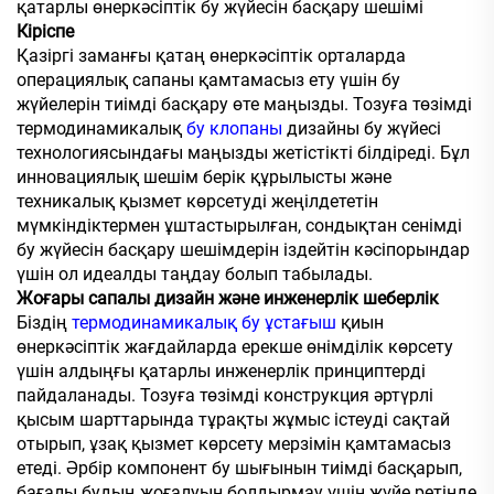
қатарлы өнеркәсіптік бу жүйесін басқару шешімі
Кіріспе
Қазіргі заманғы қатаң өнеркәсіптік орталарда
операциялық сапаны қамтамасыз ету үшін бу
жүйелерін тиімді басқару өте маңызды. Тозуға төзімді
термодинамикалық
бу клопаны
дизайны бу жүйесі
технологиясындағы маңызды жетістікті білдіреді. Бұл
инновациялық шешім берік құрылысты және
техникалық қызмет көрсетуді жеңілдететін
мүмкіндіктермен ұштастырылған, сондықтан сенімді
бу жүйесін басқару шешімдерін іздейтін кәсіпорындар
үшін ол идеалды таңдау болып табылады.
Жоғары сапалы дизайн және инженерлік шеберлік
Біздің
термодинамикалық бу ұстағыш
қиын
өнеркәсіптік жағдайларда ерекше өнімділік көрсету
үшін алдыңғы қатарлы инженерлік принциптерді
пайдаланады. Тозуға төзімді конструкция әртүрлі
қысым шарттарында тұрақты жұмыс істеуді сақтай
отырып, ұзақ қызмет көрсету мерзімін қамтамасыз
етеді. Әрбір компонент бу шығынын тиімді басқарып,
бағалы будың жоғалуын болдырмау үшін жүйе ретінде