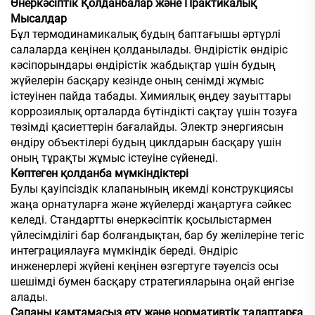
Өнеркәсіптік Қолданбалар және Практикалық
Мысалдар
Бұл термодинамикалық будың баптағышы әртүрлі
салаларда кеңінен қолданылады. Өндірістік өндіріс
кәсіпорындары өндірістік жабдықтар үшін будың
жүйелерін басқару кезінде оның сенімді жұмыс
істеуінен пайда табады. Химиялық өңдеу зауыттары
коррозиялық орталарда бүтіндікті сақтау үшін тозуға
төзімді қасиеттерін бағалайды. Электр энергиясын
өндіру объектілері будың циклдарын басқару үшін
оның тұрақты жұмыс істеуіне сүйенеді.
Көптеген қолданба мүмкіндіктері
Булы қауіпсіздік клапанының икемді конструкциясы
жаңа орнатуларға және жүйелерді жаңартуға сәйкес
келеді. Стандартты өнеркәсіптік қосылыстармен
үйлесімділігі бар болғандықтан, бар бу желілеріне тегіс
интеграциялауға мүмкіндік береді. Өндіріс
инженерлері жүйені кеңінен өзгертуге тәуелсіз осы
шешімді бумен басқару стратегияларына оңай енгізе
алады.
Сапаны қамтамасыз ету және нормативтік талаптарға