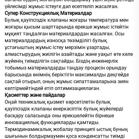
үйлесімді жұмыс істеуге дәл есептеліп жасалған.
Супер Конструкциялық Материалдар
Булық қауіпсіздік клапаны жоғары температура мен
жоғары қысым шарттарында ерекше жұмыс істейтін
мұқият таңдалған материалдардан жасалған. Осы
материалдардың износқа төзімділігі булық
ұстағыштың жұмыс істеу мерзімін ұзартады,
алмастырудың жиілігін азайтады және уақыт өте келе
жүйенің тиімділігін сақтайды. Біздің инженерлік
тобымыз материалдарды таңдау процесін орындау
барысында өнімнің беріктігін максималды деңгейде
сақтай отырып, оның жұмыс сипаттамаларына зиян
келтірмейтіндей етіп оптимизациялаған.
Қасиеттер және пайдалар
Оңай техникалық қызмет көрсетілетін булық
қауіпсіздік клапаны өнеркәсіптік булық жүйелерді
басқару саласында оны ерекшелейтін бірнеше
инновациялық функцияларды қамтиды.
Термодинамикалық жобалау принципі ыстық буның
шығынын болдырмаумен қоса конденсатты тиімді