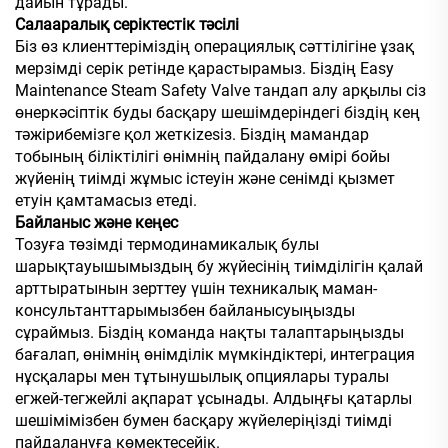
дайын тұрады.
Салааралық серіктестік тәсілі
Біз өз клиенттеріміздің операциялық сәттілігіне ұзақ
мерзімді серік ретінде қарастырамыз. Біздің Easy
Maintenance Steam Safety Valve тандап алу арқылы сіз
өнеркәсіптік буды басқару шешімдеріндегі біздің кең
тәжірибемізге қол жеткіzesіз. Біздің мамандар
тобының біліктілігі өнімнің пайдалану өмірі бойы
жүйенің тиімді жұмыс істеуін және сенімді қызмет
етуін қамтамасыз етеді.
Байланыс және кеңес
Тозуға төзімді термодинамикалық булы
шарықтауышымыздың бу жүйесінің тиімділігін қалай
арттыратынын зерттеу үшін техникалық маман-
консультанттарымызбен байланысуыңызды
сұраймыз. Біздің команда нақты талаптарыңызды
бағалап, өнімнің өнімділік мүмкіндіктері, интеграция
нұсқалары мен тұтынушылық опциялары туралы
егжей-тегжейлі ақпарат ұсынады. Алдыңғы қатарлы
шешімімізбен бумен басқару жүйелеріңізді тиімді
пайдалануға көмектесейік.