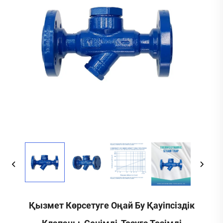
Қызмет Көрсетуге Оңай Бу Қауіпсіздік