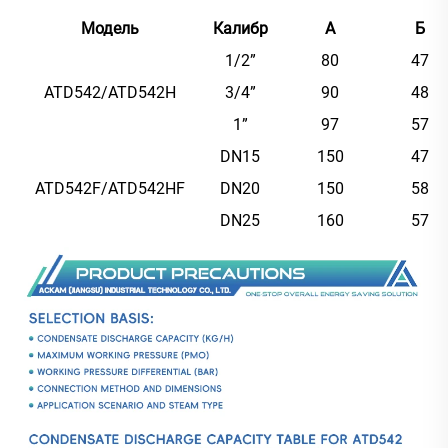
Модель
Калибр
А
Б
1/2”
80
47
ATD542/ATD542H
3/4”
90
48
1”
97
57
DN15
150
47
ATD542F/ATD542HF
DN20
150
58
DN25
160
57