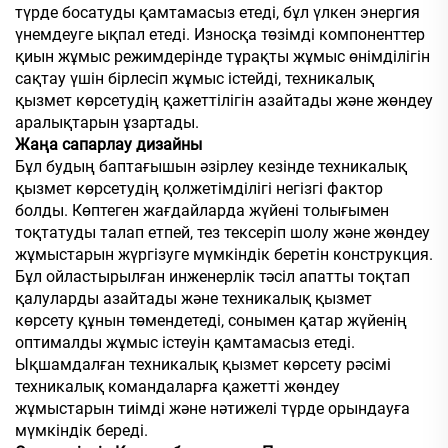
түрде босатуды қамтамасыз етеді, бұл үлкен энергия
үнемдеуге ықпал етеді. Износқа төзімді компоненттер
қиын жұмыс режимдерінде тұрақты жұмыс өнімділігін
сақтау үшін бірлесіп жұмыс істейді, техникалық
қызмет көрсетудің қажеттілігін азайтады және жөндеу
аралықтарын ұзартады.
Жаңа сапарлау дизайны
Бұл будың баптағышын әзірлеу кезінде техникалық
қызмет көрсетудің қолжетімділігі негізгі фактор
болды. Көптеген жағдайларда жүйені толығымен
тоқтатуды талап етпей, тез тексеріп шолу және жөндеу
жұмыстарын жүргізуге мүмкіндік беретін конструкция.
Бұл ойластырылған инженерлік тәсіл апатты тоқтап
қалуларды азайтады және техникалық қызмет
көрсету құнын төмендетеді, сонымен қатар жүйенің
оптималды жұмыс істеуін қамтамасыз етеді.
Ықшамдалған техникалық қызмет көрсету рәсімі
техникалық командаларға қажетті жөндеу
жұмыстарын тиімді және нәтижелі түрде орындауға
мүмкіндік береді.