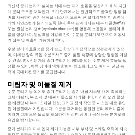
최신식 증기 분리기 설계는 최대 수분 제거 효율을 달성하기 위해 다단
계 분리 구조를 채택한다. 초기 단계에서는 일반적으로 급격한 팽창 챔
버를 사용하여 증기 유속을 감소시킴으로써 큰 크기의 액방이 중력에
의해 자연스럽게 분리되도록 한다. 후속 단계에서는 내부 바플(baffle)
또는 원심 분리 챔버(cyclonic chamber)를 활용해 소용돌이 형태의 흐
름을 생성하고, 원심력을 이용해 잔여 수분을 분리기 벽면으로 이동시
켜 집수 및 배출이 가능하게 한다.
수분 분리의 효율성은 증기 순도 향상과 직접적으로 상관관계가 있으
며, 미세한 양의 유입 수분조차도 증기 품질 측정에 상당한 영향을 미칠
수 있습니다. 전문가용 증기 분리기는 98%를 넘는 수분 제거 효율을 달
성할 수 있어, 하류 장비에 액체 함량이 최소화되고 열 에너지 전달 능
력이 극대화된 증기를 공급합니다.
미립자 및 이물질 제거
수분 분리 기능 외에도 증기 분리기는 증기 배급 시스템 내에 축적되는
고체 미립자, 녹 입자 및 배관 이물질을 제거합니다. 이러한 오염 물질
은 배관망 내 부식, 스케일 형성, 그리고 정비 작업 중 시스템 내로 유입
된 이물질에서 기인합니다. 수분을 제거하는 동일한 분리 메커니즘이
이러한 고체 오염 물질도 포집하여 민감한 장비나 공정 응용 분야로의
유입을 방지합니다.
증기 분리기의 미세 입자 제거 기능은 내부 부식 및 스케일 축적이 지속
적으로 오염을 유발하는 노후 증기 시스템에서 특히 중요해진다. 배급