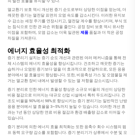
의 발전 효율을 유지할 수 있다.
열교환기 보호 역시 개선된 증기 순도로부터 상당한 이점을 얻는데, 더
깨끗한 증기는 열전달 표면의 오염 속도를 감소시킨다. 이러한 유지보
수 감소는 세정 주기를 연장시키고, 열전달 계수를 향상시키며, 부식 또
는 침식으로 인한 관 파손 위험을 줄인다. 공정 장비 보호 역시 유사한
이점을 포함하며, 오염 감소는 더욱 일관된
제품
품질과 더 적은 공정
차질을 가져온다.
에너지 효율성 최적화
증기 분리기 설치는 증기 순도 개선과 관련된 여러 메커니즘을 통해 전
체 시스템의 에너지 효율성을 향상시킵니다. 건조하고 깨끗한 증기는
습하거나 오염된 증기보다 열을 더 효과적으로 전달하므로, 모든 응용
분야에서 열 효율성이 향상됩니다. 또한, 비응축성 가스 및 오염물질 제
거는 열교환 장비 내에서 발생할 수 있는 열 저항을 감소시킵니다.
증기 분리로 인한 에너지 효율성 향상은 소규모 비율의 개선이 상당한
비용 절감으로 이어지는 대규모 산업 시설에서 특히 두드러집니다. 건
조도 비율을 90%에서 98%로 향상시키는 증기 분리기는 일반적인 난방
응용 분야에서 열 효율을 3~5%까지 높일 수 있습니다. 이러한 개선 효
과는 1년 동안 상당한 연료 비용 절감과 환경 배출량 감소로 이어질 수
있습니다.
증기 분리에 의한 에너지 효율 최적화는 또한 응축수 회수 시스템의 펌
프 동력 요구량 감소를 포함합니다. 증기 분리기가 상류에서 수분 및 오