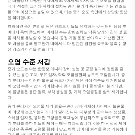
는 배급망 내 다양한 위치에서 85%에서 95% 사이의 건조도를 경험합
니다. 적절한 크기와 위치에 설치된
증기 분리기
증기 분리기는 건조도
를 99% 이상으로 높일 수 있으며, 이는 증기 순도 측면에서 상당한 향상
을 의미합니다.
효과적인 증기 분리로 높은 건조도 비율을 유지하는 것은 터빈 응용 분
야에서 특히 중요하며, 미세한 수분 함량조차도 낙동 날개의 침식 및 효
율 저하를 유발할 수 있습니다. 공정 가열 응용 분야 역시 개선된 건조
도 비율을 통해 열교환기 내에서 보다 일관된 열전달 속도와 응축수 형
성 감소의 이점을 얻습니다.
오염 수준 저감
증기 순도는 수분 함량뿐 아니라 장비 성능 및 공정 결과에 영향을 줄
수 있는 용존 고체, 부유 입자, 화학 오염물질의 농도도 포함합니다. 증
기 분리기는 이러한 불순물 농도가 가장 높은 액상 성분을 제거함으로
써 오염 수준 저감에 기여합니다. 증기 흐름에서 물 방울이 분리되면,
이 물방울은 용존 염류, 부식 생성물 및 기타 오염물질을 함께 제거합니
다.
증기 분리기의 오염물 제거 효율은 증기상과 액체상 사이에서 불순물
이 어떻게 분포되는지에 따라 달라집니다. 대부분의 금속 부식 생성물,
스케일 입자 및 용해된 고형물은 액체상에 우선적으로 농축되므로, 증
기 분리를 통한 이들의 제거는 매우 효과적입니다. 이러한 선택적 제거
과정은 총 용해 고형물 함량이 낮고 하류 장비 내 퇴적물 형성 가능성이
감소된 보다 깨끗한 증기를 생산합니다.