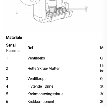
Materiale
Serial
Del
Mat
Nummer
1
Ventildeks
QT4
Høy
2
Hette Skrue/Mutter
kar
3
Ventilkropp
QT4
4
Flytende Tønne
304
5
Krokmonteringsskrue
304
6
Krokkomponent
304