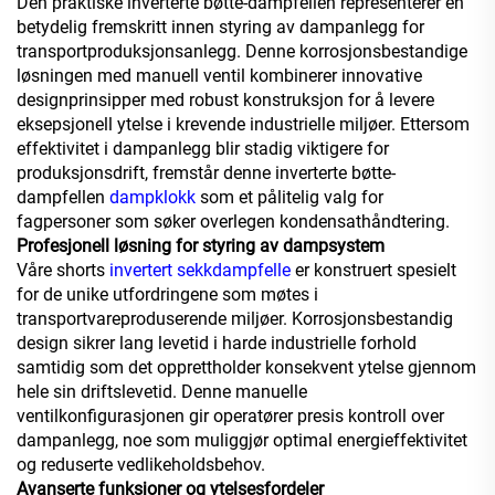
Den praktiske inverterte bøtte-dampfellen representerer en
betydelig fremskritt innen styring av dampanlegg for
transportproduksjonsanlegg. Denne korrosjonsbestandige
løsningen med manuell ventil kombinerer innovative
designprinsipper med robust konstruksjon for å levere
eksepsjonell ytelse i krevende industrielle miljøer. Ettersom
effektivitet i dampanlegg blir stadig viktigere for
produksjonsdrift, fremstår denne inverterte bøtte-
dampfellen
dampklokk
som et pålitelig valg for
fagpersoner som søker overlegen kondensathåndtering.
Profesjonell løsning for styring av dampsystem
Våre shorts
invertert sekkdampfelle
er konstruert spesielt
for de unike utfordringene som møtes i
transportvareproduserende miljøer. Korrosjonsbestandig
design sikrer lang levetid i harde industrielle forhold
samtidig som det opprettholder konsekvent ytelse gjennom
hele sin driftslevetid. Denne manuelle
ventilkonfigurasjonen gir operatører presis kontroll over
dampanlegg, noe som muliggjør optimal energieffektivitet
og reduserte vedlikeholdsbehov.
Avanserte funksjoner og ytelsesfordeler