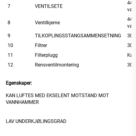
440
7
VENTILSETE
var
440
8
Ventilkjerne
var
9
TILKOPLINGSSTANGSAMMENSETNING
304
10
Filtrer
304
11
Filterplugg
Kar
12
Rensventilmontering
304
Egenskaper: 
KAN LUFTES MED EKSELENT MOTSTAND MOT 
VANNHAMMER 
LAV UNDERKJØLINGSGRAD 