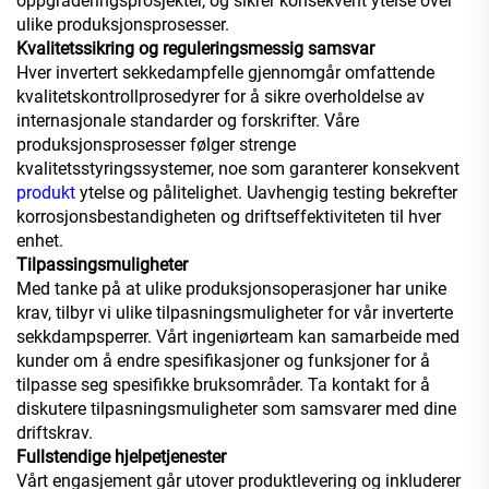
oppgraderingsprosjekter, og sikrer konsekvent ytelse over
ulike produksjonsprosesser.
Kvalitetssikring og reguleringsmessig samsvar
Hver invertert sekkedampfelle gjennomgår omfattende
kvalitetskontrollprosedyrer for å sikre overholdelse av
internasjonale standarder og forskrifter. Våre
produksjonsprosesser følger strenge
kvalitetsstyringssystemer, noe som garanterer konsekvent
produkt
ytelse og pålitelighet. Uavhengig testing bekrefter
korrosjonsbestandigheten og driftseffektiviteten til hver
enhet.
Tilpassingsmuligheter
Med tanke på at ulike produksjonsoperasjoner har unike
krav, tilbyr vi ulike tilpasningsmuligheter for vår inverterte
sekkdampsperrer. Vårt ingeniørteam kan samarbeide med
kunder om å endre spesifikasjoner og funksjoner for å
tilpasse seg spesifikke bruksområder. Ta kontakt for å
diskutere tilpasningsmuligheter som samsvarer med dine
driftskrav.
Fullstendige hjelpetjenester
Vårt engasjement går utover produktlevering og inkluderer