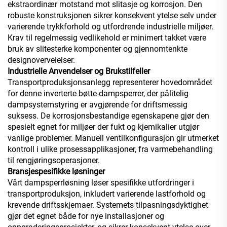
ekstraordinær motstand mot slitasje og korrosjon. Den
robuste konstruksjonen sikrer konsekvent ytelse selv under
varierende trykkforhold og utfordrende industrielle miljøer.
Krav til regelmessig vedlikehold er minimert takket være
bruk av slitesterke komponenter og gjennomtenkte
designoverveielser.
Industrielle Anvendelser og Brukstilfeller
Transportproduksjonsanlegg representerer hovedområdet
for denne inverterte bøtte-dampsperrer, der pålitelig
dampsystemstyring er avgjørende for driftsmessig
suksess. De korrosjonsbestandige egenskapene gjør den
spesielt egnet for miljøer der fukt og kjemikalier utgjør
vanlige problemer. Manuell ventilkonfigurasjon gir utmerket
kontroll i ulike prosessapplikasjoner, fra varmebehandling
til rengjøringsoperasjoner.
Bransjespesifikke løsninger
Vårt dampsperrløsning løser spesifikke utfordringer i
transportproduksjon, inkludert varierende lastforhold og
krevende driftsskjemaer. Systemets tilpasningsdyktighet
gjør det egnet både for nye installasjoner og