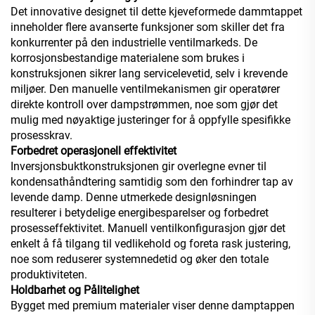
Det innovative designet til dette kjeveformede dammtappet
inneholder flere avanserte funksjoner som skiller det fra
konkurrenter på den industrielle ventilmarkeds. De
korrosjonsbestandige materialene som brukes i
konstruksjonen sikrer lang servicelevetid, selv i krevende
miljøer. Den manuelle ventilmekanismen gir operatører
direkte kontroll over dampstrømmen, noe som gjør det
mulig med nøyaktige justeringer for å oppfylle spesifikke
prosesskrav.
Forbedret operasjonell effektivitet
Inversjonsbuktkonstruksjonen gir overlegne evner til
kondensathåndtering samtidig som den forhindrer tap av
levende damp. Denne utmerkede designløsningen
resulterer i betydelige energibesparelser og forbedret
prosesseffektivitet. Manuell ventilkonfigurasjon gjør det
enkelt å få tilgang til vedlikehold og foreta rask justering,
noe som reduserer systemnedetid og øker den totale
produktiviteten.
Holdbarhet og Pålitelighet
Bygget med premium materialer viser denne damptappen