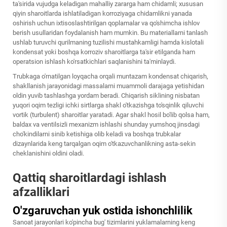
ta'sirida vujudga keladigan mahalliy zararga ham chidamli; xususan
qiyin sharoitlarda ishlatiladigan korroziyaga chidamlikni yanada
oshirish uchun ixtisoslashtirilgan qoplamalar va qo'shimcha ishlov
berish usullaridan foydalanish ham mumkin. Bu materiallarni tanlash
ushlab turuvchi qurilmaning tuzilishi mustahkamligi hamda kislotali
kondensat yoki boshqa korroziv sharoitlarga ta'sir etilganda ham
operatsion ishlash ko'rsatkichlari saqlanishini ta'minlaydi.
Trubkaga o'rnatilgan loyqacha orqali muntazam kondensat chiqarish,
shakllanish jarayonidagi massalarni muammoli darajaga yetishidan
oldin yuvib tashlashga yordam beradi. Chiqarish siklining nisbatan
yuqori oqim tezligi ichki sirtlarga shakl o'tkazishga to'sqinlik qiluvchi
vortik (turbulent) sharoitlar yaratadi. Agar shakl hosil bo'lib qolsa ham,
baldax va ventilsizli mexanizm ishlashi shunday yumshoq jinsdagi
cho'kindilarni sinib ketishiga olib keladi va boshqa trubkalar
dizaynlarida keng tarqalgan oqim o'tkazuvchanlikning asta-sekin
cheklanishini oldini oladi.
Qattiq sharoitlardagi ishlash
afzalliklari
O'zgaruvchan yuk ostida ishonchlilik
Sanoat jarayonlari ko'pincha bug' tizimlarini yuklamalarning keng