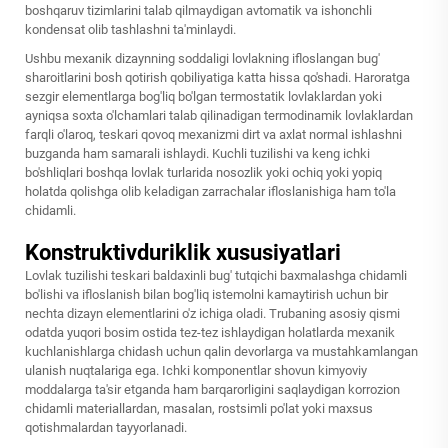
boshqaruv tizimlarini talab qilmaydigan avtomatik va ishonchli
kondensat olib tashlashni ta'minlaydi.
Ushbu mexanik dizaynning soddaligi lovlakning ifloslangan bug'
sharoitlarini bosh qotirish qobiliyatiga katta hissa qo'shadi. Haroratga
sezgir elementlarga bog'liq bo'lgan termostatik lovlaklardan yoki
ayniqsa soxta o'lchamlari talab qilinadigan termodinamik lovlaklardan
farqli o'laroq, teskari qovoq mexanizmi dirt va axlat normal ishlashni
buzganda ham samarali ishlaydi. Kuchli tuzilishi va keng ichki
bo'shliqlari boshqa lovlak turlarida nosozlik yoki ochiq yoki yopiq
holatda qolishga olib keladigan zarrachalar ifloslanishiga ham to'la
chidamli.
Konstruktivduriklik xususiyatlari
Lovlak tuzilishi
teskari baldaxinli bug' tutqichi
baxmalashga chidamli
bo'lishi va ifloslanish bilan bog'liq istemolni kamaytirish uchun bir
nechta dizayn elementlarini o'z ichiga oladi. Trubaning asosiy qismi
odatda yuqori bosim ostida tez-tez ishlaydigan holatlarda mexanik
kuchlanishlarga chidash uchun qalin devorlarga va mustahkamlangan
ulanish nuqtalariga ega. Ichki komponentlar shovun kimyoviy
moddalarga ta'sir etganda ham barqarorligini saqlaydigan korrozion
chidamli materiallardan, masalan, rostsimli po'lat yoki maxsus
qotishmalardan tayyorlanadi.