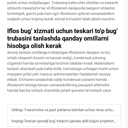
yurish uchun mo'ljallangan. Trubaning katta ichki o'tishlari va mexanik
ishlovchi mexanizmi har xil ifloslanish darajasida barqaror ishlashni
ta'minlaydi, garchi juda ham og'ir ifloslanish optimal samaradorlikni
saqlash uchun ko'proq texnik xizmat ko'rsatish talab qilishi mumkin.
Iflos bug' xizmati uchun teskari to'p bug'
trubasini tanlashda qanday omillarni
hisobga olish kerak
Asosiy tanlash omillariga kutilayotgan ifloslanish darajasi va turi,
ishlab chiqarish bosimi va harorat oralig'i, kondensat yukining
o'zgarishi hamda ta'mirlashga kirishish talablari kiradi. Materiallarni
tanlash ahamiyati juda katta bo'lib, korroziyaga uchragan muhit uchun
moyqator po'lat yoki maxsus qotishmalardan foydalanish tavsiya
etiladi. O'lchamni aniqlashda oddiy kondensat yuklarini hamda
ifloslanish ta'siriga binoan samaradorlikning pasayish ehtimolini
hamda barcha ishlash sharoitida yetarli quvvatni ta'minlash zarur.
Oldingi :
Trassirovka va past yuklama tizimlari uchun nima uchun termostatik bug' tutqichi tanlash kerak?
Keyingi:
Teskari qovoqli bug' tutqichi qanday qilib bug'ni yo'qotishni samarali ravishda oldini oladi?