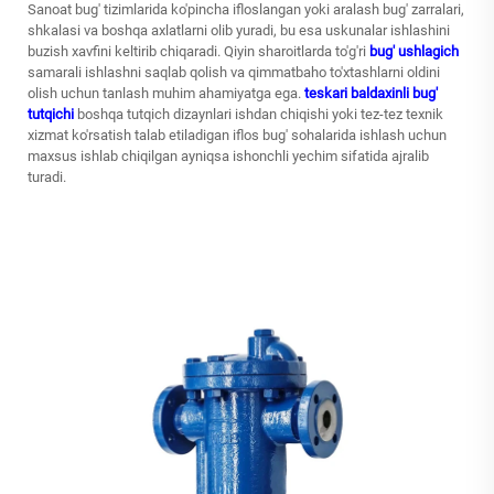
Sanoat bug' tizimlarida ko'pincha ifloslangan yoki aralash bug' zarralari,
shkalasi va boshqa axlatlarni olib yuradi, bu esa uskunalar ishlashini
buzish xavfini keltirib chiqaradi. Qiyin sharoitlarda to'g'ri
bug' ushlagich
samarali ishlashni saqlab qolish va qimmatbaho to'xtashlarni oldini
olish uchun tanlash muhim ahamiyatga ega.
teskari baldaxinli bug'
tutqichi
boshqa tutqich dizaynlari ishdan chiqishi yoki tez-tez texnik
xizmat ko'rsatish talab etiladigan iflos bug' sohalarida ishlash uchun
maxsus ishlab chiqilgan ayniqsa ishonchli yechim sifatida ajralib
turadi.