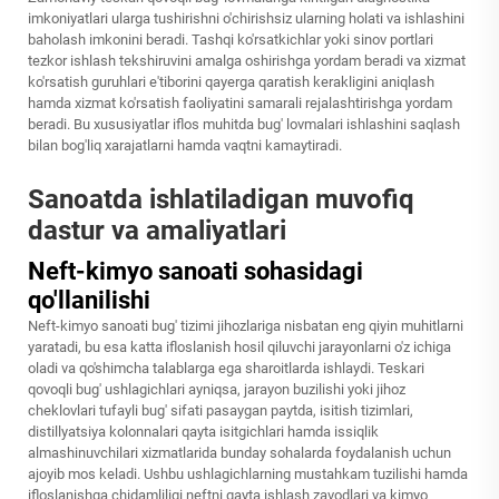
imkoniyatlari ularga tushirishni o'chirishsiz ularning holati va ishlashini
baholash imkonini beradi. Tashqi ko'rsatkichlar yoki sinov portlari
tezkor ishlash tekshiruvini amalga oshirishga yordam beradi va xizmat
ko'rsatish guruhlari e'tiborini qayerga qaratish kerakligini aniqlash
hamda xizmat ko'rsatish faoliyatini samarali rejalashtirishga yordam
beradi. Bu xususiyatlar iflos muhitda bug' lovmalari ishlashini saqlash
bilan bog'liq xarajatlarni hamda vaqtni kamaytiradi.
Sanoatda ishlatiladigan muvofiq
dastur va amaliyatlari
Neft-kimyo sanoati sohasidagi
qo'llanilishi
Neft-kimyo sanoati bug' tizimi jihozlariga nisbatan eng qiyin muhitlarni
yaratadi, bu esa katta ifloslanish hosil qiluvchi jarayonlarni o'z ichiga
oladi va qo'shimcha talablarga ega sharoitlarda ishlaydi. Teskari
qovoqli bug' ushlagichlari ayniqsa, jarayon buzilishi yoki jihoz
cheklovlari tufayli bug' sifati pasaygan paytda, isitish tizimlari,
distillyatsiya kolonnalari qayta isitgichlari hamda issiqlik
almashinuvchilari xizmatlarida bunday sohalarda foydalanish uchun
ajoyib mos keladi. Ushbu ushlagichlarning mustahkam tuzilishi hamda
ifloslanishga chidamliligi neftni qayta ishlash zavodlari va kimyo