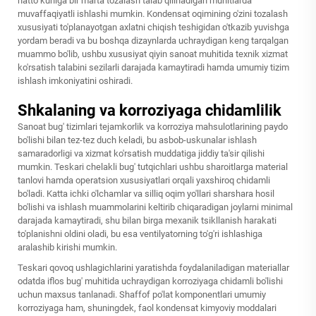
hatto kuniga bir marta tozalash talab qilinadigan muhitlarda
muvaffaqiyatli ishlashi mumkin. Kondensat oqimining o'zini tozalash
xususiyati to'planayotgan axlatni chiqish teshigidan o'tkazib yuvishga
yordam beradi va bu boshqa dizaynlarda uchraydigan keng tarqalgan
muammo bo'lib, ushbu xususiyat qiyin sanoat muhitida texnik xizmat
ko'rsatish talabini sezilarli darajada kamaytiradi hamda umumiy tizim
ishlash imkoniyatini oshiradi.
Shkalaning va korroziyaga chidamlilik
Sanoat bug' tizimlari tejamkorlik va korroziya mahsulotlarining paydo
bo'lishi bilan tez-tez duch keladi, bu asbob-uskunalar ishlash
samaradorligi va xizmat ko'rsatish muddatiga jiddiy ta'sir qilishi
mumkin. Teskari chelakli bug' tutqichlari ushbu sharoitlarga material
tanlovi hamda operatsion xususiyatlari orqali yaxshiroq chidamli
bo'ladi. Katta ichki o'lchamlar va silliq oqim yo'llari sharshara hosil
bo'lishi va ishlash muammolarini keltirib chiqaradigan joylarni minimal
darajada kamaytiradi, shu bilan birga mexanik tsikllanish harakati
to'planishni oldini oladi, bu esa ventilyatorning to'g'ri ishlashiga
aralashib kirishi mumkin.
Teskari qovoq ushlagichlarini yaratishda foydalaniladigan materiallar
odatda iflos bug' muhitida uchraydigan korroziyaga chidamli bo'lishi
uchun maxsus tanlanadi. Shaffof po'lat komponentlari umumiy
korroziyaga ham, shuningdek, faol kondensat kimyoviy moddalari