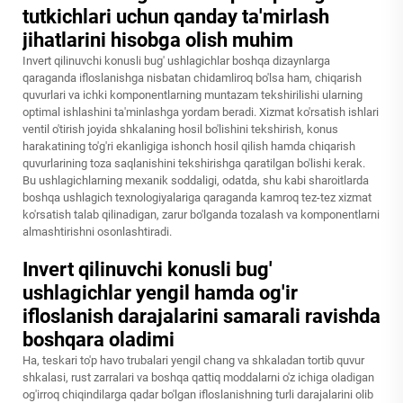
tutkichlari uchun qanday ta'mirlash
jihatlarini hisobga olish muhim
Invert qilinuvchi konusli bug' ushlagichlar boshqa dizaynlarga
qaraganda ifloslanishga nisbatan chidamliroq bo'lsa ham, chiqarish
quvurlari va ichki komponentlarning muntazam tekshirilishi ularning
optimal ishlashini ta'minlashga yordam beradi. Xizmat ko'rsatish ishlari
ventil o'tirish joyida shkalaning hosil bo'lishini tekshirish, konus
harakatining to'g'ri ekanligiga ishonch hosil qilish hamda chiqarish
quvurlarining toza saqlanishini tekshirishga qaratilgan bo'lishi kerak.
Bu ushlagichlarning mexanik soddaligi, odatda, shu kabi sharoitlarda
boshqa ushlagich texnologiyalariga qaraganda kamroq tez-tez xizmat
ko'rsatish talab qilinadigan, zarur bo'lganda tozalash va komponentlarni
almashtirishni osonlashtiradi.
Invert qilinuvchi konusli bug'
ushlagichlar yengil hamda og'ir
ifloslanish darajalarini samarali ravishda
boshqara oladimi
Ha, teskari to'p havo trubalari yengil chang va shkaladan tortib quvur
shkalasi, rust zarralari va boshqa qattiq moddalarni o'z ichiga oladigan
og'irroq chiqindilarga qadar bo'lgan ifloslanishning turli darajalarini olib