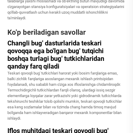
talablarga yaxshi moslashadi va ob'ektning butun mavjudligi davomida
o'zgarayotgan stansiya konfiguratsiyalari va operatsion strategiyalarini
qo'llab-quvvatlash uchun kerakli uzoq muddatli ishonchlilikni
ta'minlaydi.
Ko'p beriladigan savollar
Changli bug' dasturlarida teskari
qovoqqa ega bo'lgan bug' tutqichi
boshqa turlagi bug' tutkichlaridan
qanday farq qiladi
Teskari qovoqli bug' tutkichlari harorat yoki bosim farqlariga emas,
balki zichlik farqlariga asoslangan mexanik ishlash printsipidan
foydalanadi, shu sababli ham o'ziga xos ifloslanishga chidamliroqdir.
Termochidirgichli tutkichlardan farqli o'laroq, ulardagi issiq sezgir
elementlarga loyqalar zarar yetkazishi yoki gidrodinamik tutkichlarda
tekshiruvchi teshiklar to'sib qolishi mumkin, teskari qovoqli tutkichlar
esa keng sozlamalar bilan va tizimda chang hamda tirnoq mavjud
bo'lganda ham ishlayveradigan barqaror mexanik komponentlar bilan
ishlaydi.
Iflos muhitdagi teskari qovoqli bug'