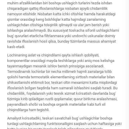
muhim afzalliklaridan biri boshqa ushlagich turlarini tezda ishdan
chiqaradigan qattiq ifloslanishlarga nisbatan ajoyib chidamlilik
namoyon etishidir. Nisbatan katta ichki o'tishlar hamda harakatdagi
qismlar orasidagi keng bo'shliqlar katta hajmdagi zarralarning
ushlagichdan o'tishiga to'sqinlik qilmaydi va ular jam berish yoki
ishlashga aralashmaydi. Bu xususiyat toskacha sifonli ushlagichlarni
bug' quvurlari etarlicha filtrlanmasa yoki undovchi uskunalar doimiy
ravishda ifloslanish hosil qilsa, bunday tizimlarda maxsus ahamiyat
kasb etadi.
Lochinaning axlat va chiqindilarni qayta ishlash qobiliyati,
komponentlar orasidagi mayda teshiklarga yoki aniq mos kelishga
tayanmaydigan mexanik ishlov berish prinsipiga asoslanadi.
Termodinamik lochinlar bir necha millimetr hajmli zarralarga to'lib
qolishi hamda termostatik elementlarning sirttosh materiallar bilan
shikastlanishi ehtimoli bor, teskari oltin mexanizmi katta miqdordagi
ifloslanish bo'lgan taqdirda ham samarali ishlashini saqlab turadi. Bu
chidamlilik, foydalanish yoki texnik xizmat ko'rsatish davrlarida bug'
tizimiga kirib qoladigan rustli qoplamalar, quvur birikma aralashmasi,
payvandlash sho'bi va boshqa organik materiallar kabi turli xil
chiqindilarga ham tegishli.
Amaliyot ko'rsatadiki, teskari savatchali bug' ushlagichlar boshqa
turdagi ushlagichlarning funktsionalligini saqlash uchun haftasiga yoki