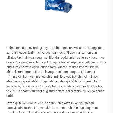
Ushbu maxsus lovlardagi noyob ishlash mexanizmi ularni chang, rust
zarralari, quvur tuzilmasi va boshqa ifloslantiruvchilar tomonidan
sifatga ta'sir qilingan bug' muhitlarida foydalanish uchun ayniqsa mos
qiladi. Aniq sozlanishlarga yoki mayda teshiklarga tayanadigan boshqa
bug' tutgich texnologiyalaridan farqli o'laroq, teskari konstruktsiya
shlamli kondensat bilan ishlayotganda ham barqaror ishlashini
ta'minlaydi. Bu ifloslanishga chidamlilikka ega bo'lishi neft-kimyo,
elektr energiyasi ishlab chiqarish hamda og'ir ishlab chiqarish kabi
sohalarda, bu yerda bug' tozaligi har doim kafolatlanmaydigan bo'lsa,
teskari ko'chatchi turdagi bug' tutgichlarni afzal tanlov qilishiga sabab
bo'ldi.
Invert qilinuvchi konduchni so'rishni aniq afzalliklari va ishlash
tamoyillarini tushunish, murakkab sanoat muhitida bug' taqsimot
tizimlarini loyihalashda korxona menejerlari va muhandislarga