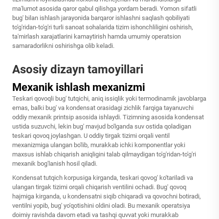
ma'lumot asosida qaror qabul qilishga yordam beradi. Yomon sifatli
bug' bilan ishlash jarayonida barqaror ishlashni saqlash qobiliyati
to'g'ridan-to'g'ri turli sanoat sohalarida tizim ishonchliligini oshirish,
ta'mirlash xarajatlarini kamaytirish hamda umumiy operatsion
samaradorlikni oshirishga olib keladi.
Asosiy dizayn tamoyillari
Mexanik ishlash mexanizmi
Teskari qovoqli bug' tutqichi, aniq issiqlik yoki termodinamik javoblarga
emas, balki bug' va kondensat orasidagi zichlik farqiga tayanuvchi
oddiy mexanik printsip asosida ishlaydi. Tizimning asosida kondensat
ustida suzuvchi, lekin bug' mavjud bo'lganda suv ostida qoladigan
teskari qovoq joylashgan. U oddiy tirgak tizimi orqali ventil
mexanizmiga ulangan bo'lib, murakkab ichki komponentlar yoki
maxsus ishlab chiqarish aniqligini talab qilmaydigan to'g'ridan-to'g'ri
mexanik bog'lanish hosil qiladi.
Kondensat tutqich korpusiga kirganda, teskari qovog' ko'tariladi va
ulangan tirgak tizimi orqali chiqarish ventilini ochadi. Bug' qovoq
hajmiga kirganda, u kondensatni siqib chiqaradi va qovochni botiradi,
ventilni yopib, bug' yo'qotishini oldini oladi. Bu mexanik operatsiya
doimiy ravishda davom etadi va tashqi quvvat yoki murakkab