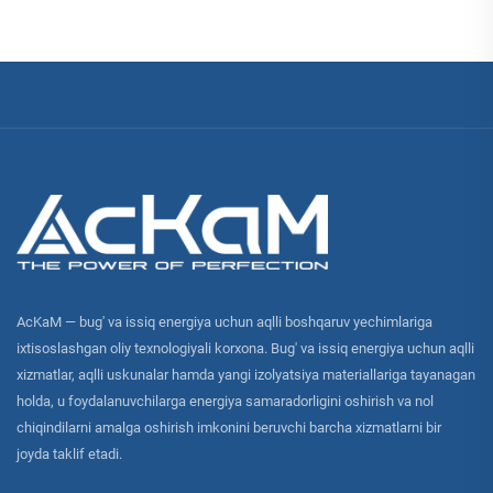
AcKaM — bug' va issiq energiya uchun aqlli boshqaruv yechimlariga
ixtisoslashgan oliy texnologiyali korxona. Bug' va issiq energiya uchun aqlli
xizmatlar, aqlli uskunalar hamda yangi izolyatsiya materiallariga tayanagan
holda, u foydalanuvchilarga energiya samaradorligini oshirish va nol
chiqindilarni amalga oshirish imkonini beruvchi barcha xizmatlarni bir
joyda taklif etadi.