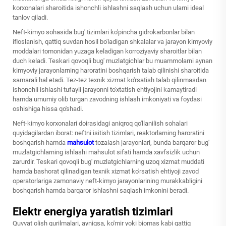
korxonalari sharoitida ishonchli ishlashni saqlash uchun ularni ideal
tanlov qiladi.
Neft-kimyo sohasida bug' tizimlari ko'pincha gidrokarbonlar bilan
ifloslanish, qattiq suvdan hosil bo'ladigan shkalalar va jarayon kimyoviy
moddalari tomonidan yuzaga keladigan korroziyaviy sharoitlar bilan
duch keladi. Teskari qovoqli bug' muzlatgichlar bu muammolarni aynan
kimyoviy jarayonlarning haroratini boshqarish talab qilinishi sharoitida
samarali hal etadi. Tez-tez texnik xizmat ko'rsatish talab qilinmasdan
ishonchli ishlashi tufayli jarayonni to'xtatish ehtiyojini kamaytiradi
hamda umumiy olib turgan zavodning ishlash imkoniyati va foydasi
oshishiga hissa qo'shadi.
Neft-kimyo korxonalari doirasidagi aniqroq qo'llanilish sohalari
quyidagilardan iborat: neftni isitish tizimlari, reaktorlarning haroratini
boshqarish hamda
mahsulot
tozalash jarayonlari, bunda barqaror bug'
muzlatgichlarning ishlashi mahsulot sifati hamda xavfsizlik uchun
zarurdir. Teskari qovoqli bug' muzlatgichlarning uzoq xizmat muddati
hamda bashorat qilinadigan texnik xizmat ko'rsatish ehtiyoji zavod
operatorlariga zamonaviy neft-kimyo jarayonlarining murakkabligini
boshqarish hamda barqaror ishlashni saqlash imkonini beradi.
Elektr energiya yaratish tizimlari
Quvvat olish qurilmalari, ayniqsa, ko'mir yoki biomas kabi qattiq