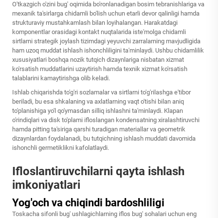
O'tkazgich o'zini bug' oqimida bo'ronlanadigan bosim tebranishlariga va
mexanik ta'sirlarga chidamli bo'lish uchun etarli devor qalinligi hamda
strukturaviy mustahkamlash bilan loyihalangan. Harakatdagi
komponentlar orasidagi kontakt nuqtalarida iste'molga chidamli
sirtlarni strategik joylash tizimdagi yeyuvchi zarralarning mavjudligida
ham uzoq muddat ishlash ishonchliligini ta'minlaydi. Ushbu chidamlilik
xususiyatlari boshqa nozik tutqich dizaynlariga nisbatan xizmat
ko'rsatish muddatlarini uzaytirish hamda texnik xizmat ko'rsatish
talablarini kamaytirishga olib keladi.
Ishlab chiqarishda to'g'ri sozlamalar va sirtlarni to'g'rilashga e'tibor
beriladi, bu esa shkalaning va axlatlarning vaqt o'tishi bilan aniq
to'planishiga yo'l qo'ymasdan silliq ishlashni ta'minlaydi. Klapan
o'rindiqlari va disk to'plami ifloslangan kondensatning xiralashtiruvchi
hamda pitting ta'siriga qarshi turadigan materiallar va geometrik
dizaynlardan foydalanadi, bu tutqichning ishlash muddati davomida
ishonchli germetiklikni kafolatlaydi.
Ifloslantiruvchilarni qayta ishlash
imkoniyatlari
Yog'och va chiqindi bardoshliligi
Toskacha sifonli bug' ushlagichlarning iflos bug' sohalari uchun eng