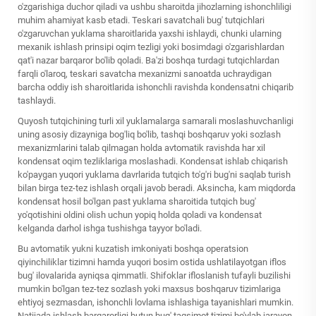
o'zgarishiga duchor qiladi va ushbu sharoitda jihozlarning ishonchliligi
muhim ahamiyat kasb etadi. Teskari savatchali bug' tutqichlari
o'zgaruvchan yuklama sharoitlarida yaxshi ishlaydi, chunki ularning
mexanik ishlash prinsipi oqim tezligi yoki bosimdagi o'zgarishlardan
qat'i nazar barqaror bo'lib qoladi. Ba'zi boshqa turdagi tutqichlardan
farqli o'laroq, teskari savatcha mexanizmi sanoatda uchraydigan
barcha oddiy ish sharoitlarida ishonchli ravishda kondensatni chiqarib
tashlaydi.
Quyosh tutqichining turli xil yuklamalarga samarali moslashuvchanligi
uning asosiy dizayniga bog'liq bo'lib, tashqi boshqaruv yoki sozlash
mexanizmlarini talab qilmagan holda avtomatik ravishda har xil
kondensat oqim tezliklariga moslashadi. Kondensat ishlab chiqarish
ko'paygan yuqori yuklama davrlarida tutqich to'g'ri bug'ni saqlab turish
bilan birga tez-tez ishlash orqali javob beradi. Aksincha, kam miqdorda
kondensat hosil bo'lgan past yuklama sharoitida tutqich bug'
yo'qotishini oldini olish uchun yopiq holda qoladi va kondensat
kelganda darhol ishga tushishga tayyor bo'ladi.
Bu avtomatik yukni kuzatish imkoniyati boshqa operatsion
qiyinchiliklar tizimni hamda yuqori bosim ostida ushlatilayotgan iflos
bug' ilovalarida ayniqsa qimmatli. Shifoklar ifloslanish tufayli buzilishi
mumkin bo'lgan tez-tez sozlash yoki maxsus boshqaruv tizimlariga
ehtiyoj sezmasdan, ishonchli lovlama ishlashiga tayanishlari mumkin.
Natijada ishlash barqarorligi butun bug' taqsimot tizimi bo'ylab jarayon