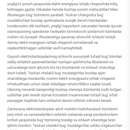
yoqilg'ini yonish jarayonida elektr energiyasi ishlab chiqarishda to'liq
bo'lmagan gazlar, shkalalar hamda boshqa yonish mahsulotlari bilan
ifloslangan bug' tizimlarini yaratadi. Teskari changovka bug'
muzlatkichlari bunday qurilmalarda issiqlik berish tizimlaridan
kondensatni olib tashlash, yoqilg'i tayyorlash uskunalari hamda quvvat
stansiyasining operatsion faoliyatini ta'minlovchi yordamchi tizimlarda
muhim rol o'ynaydi. Ifloslanishga qaramay ishonchli ishlashi tufayli
doimiy elektr energiyasi ishlab chiqarish ta'minlanadi va
rejalashtirilmagan uzilishlar xavfi kamaytiriladi.
Quyosh elektrstantsiyalarining ishlovchi xususiyati tufayli bug' tizimlari
oddiy ishlatish parametrlaridan tashqari qo'shimcha ifloslanish va
uskunalarga ta'sir qiluvchi tez-tez boshlanish va to'xtash sharoitiga
duch keladi. Teskari chelakli bug' muzlatgichlar bunday qiyin
sharoitlarga moslashib, muhim elektr energiyasini ishlab chiqarish
infratuzilmasi uchun talab etiladigan ishonchlilikni saqlab turadi.
Ularning mexanik barqarorligi boshqa stansiya tizimlarida sodir bo'lgan
uzilishlar yoki texnik xizmat ko'rsatish muammolari tufayli bug' sifati
pasaygan taqdirda ham ishlashni davom ettirish imkonini beradi.
Zamonaviy elektrstantsiyalar atrof-muhitni muhofazalash tizimlarini
joriy etish va samaradorlikni oshirish sohasida yangi yondashuvlarni
kiritish jarayonida bug' tizimining tozaligi va ishlash sharoitiga ta'sir
qilishi mumkin. Teskari chelakli bug' muzlatgichlar ushbu o'zgaruvchan