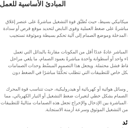
المبادئ الأساسية للعمل
 ميكانيكي بسيط، حيث تُطبَّق قوة التشغيل مباشرةً على عنصر إغلاق
مباشرةً على ضغط العملية وقوى النابض لتحديد موقع قرص أو سدادة
ارة المدخلة وموضع الصمام إلى آلية تحكم بسيطة وموثوقة تستجيب
باشر عادةً عددًا أقل من المكونات مقارنةً بالبدائل التي تعمل
Pilot-operated). فتتصل غشاء واحد أو أسطوانة واحدة مباشرةً بعمود الصمام، ما يلغي مراحل
نقاط فشل محتملة. ويجعل هذا التصميم المبسَّط وحدات الصمامات
كل خاص للتطبيقات التي تتطلب تحكُّمًا مباشرًا في الضغط دون
 وسائل هوائية أو كهربائية أو هيدروليكية، حيث تتناسب قوة المحرك
تح الصمام بشكل خطي لتغيرات ضغط التشغيل أو التيار الكهربائي، مما
ة المباشرة بين الإدخال والإخراج تجعل هذه الصمامات مثاليةً للتطبيقات
 من التشغيل الموثوق وسرعة أزمنة الاستجابة.
ئد