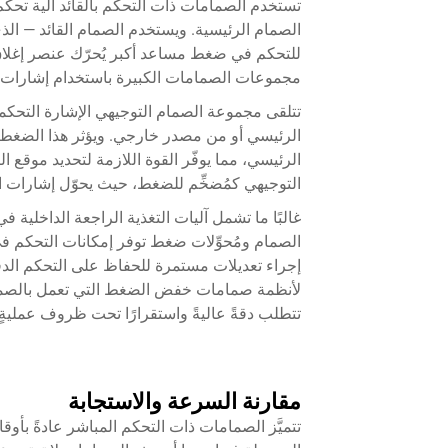
تستخدم الصمامات ذات التحكم بالقائد آلية ت
الصمام الرئيسية. ويستخدم الصمام القائد — ال
للتحكم في ضغط مساعد أكبر يُحرّك عنصر إغلاق
مجموعات الصمامات الكبيرة باستخدام إشارات تح
تتلقى مجموعة الصمام التوجيهي الإشارة التحكم
الرئيسي أو من مصدر خارجي. ويؤثر هذا الضغ
الرئيسي، مما يوفّر القوة اللازمة لتحديد موقع
التوجيهي كمُضخِّم للضغط، حيث يحوّل إشارات ا
غالبًا ما تشمل آليات التغذية الراجعة الداخلية 
الصمام ومُحوِّلات ضغط توفر إمكانات التحكم في 
إجراء تعديلات مستمرة للحفاظ على التحكم الدق
لأنظمة صمامات خفض الضغط التي تعمل بالصماما
تتطلب دقةً عاليةً واستقرارًا تحت ظروف عمليةٍ 
مقارنة السرعة والاستجابة
تتميَّز الصمامات ذات التحكم المباشر عادةً بأو