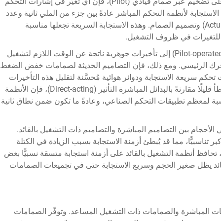
الوسيطة فيها. وبما أن هذه الصمامات لا تعتمد على تضخيم عبر صمام قيادي (Pilot)، فإن أي تغيُّر في إشارات التحكم
استجابة لأنظمة التحكم المباشر عادةً بين جزء من الملي ثانية وعدد
قليل من الثواني، وذلك تبعاً لحجم المحرك (Actuator) وتصميم الصمام. وهذه الاستجابة السريعة تجعلها مناسبة
ً للتغيرات في ظروف التشغيل.
تؤدي الأنظمة التي تعمل بواسطة صمام تحكم (Pilot-operated) إلى تأخيرات جوهرية ناتجة عن الوقت اللازم لتشغيل
محرك الرئيسي. ومع ذلك، فإن التصاميم الحديثة لصمامات خفض الضغط
م سريعة الاستجابة ودوائر هوائية مُحسَّنة لتقليل هذه التأخيرات
قدر الإمكان. وعلى الرغم من أن هذه الأنظمة أبطأ قليلًا مقارنةً بالبدائل المباشرة التأثير (Direct-acting)، فإن الأنظمة
ناسبة لمعظم تطبيقات التحكم الصناعي، وعادةً ما تكون ضمن نطاق ثانية
الأحجام بين التصاميم المباشرة والتصاميم ذات التشغيل بالقائد.
 تناسبيًّا، مما قد يُبطئ أزمنة الاستجابة بسبب الزيادة في الكتلة
حافظ أنظمة التشغيل بالقائد على أزمنة استجابة متسقة نسبيًّا بغض
ائد يظل صغير الحجم وسريع الاستجابة حتى في تجميعات الصمامات
مامات المباشرة والصمامات ذات التشغيل المساعد. وتوفّر الصمامات