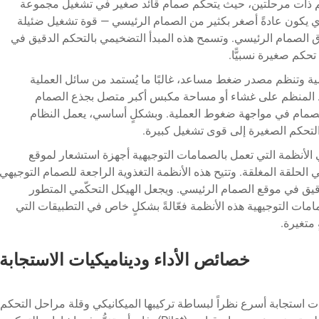
حكم ذات مرحلتين، حيث يتحكم صمام قائد صغير في تشغيل مجموعة
ذي يكون عادةً أصغر بكثير من الصمام الرئيسي — قوة تشغيل ضئيلة
 الصمام الرئيسي. وتسمح هذه المبدأ التضخيمي بالتحكم الدقيق في
كم صغيرة نسبيًّا.
ية وتنظم مصدر ضغط مساعد، غالبًا ما يُستمد من سائل العملية
ط المنظم على غشاء أو مساحة مكبس أكبر متصل بجذع الصمام
 الصمام في مواجهة ضغوط العملية. وبشكلٍ أساسي، يعمل النظام
لتحكم الصغيرة إلى قوى تشغيل كبيرة.
في الأنظمة التي تعمل بالصمامات التوجيهية أجهزة استشعار لموقع
الحلقة المغلقة. وتتيح هذه الأنظمة التغذوية الراجعة للصمام التوجيهي
يق في موقع الصمام الرئيسي. ويجعل الهيكل التحكّمي المتطور
ت التوجيهية هذه الأنظمة فعّالةً بشكلٍ خاص في التطبيقات التي
متغيرة.
خصائص الأداء وديناميكيات الاستجابة
قات استجابة أسرع نظراً لبساطة تركيبها الميكانيكي وقلة مراحل التحكم