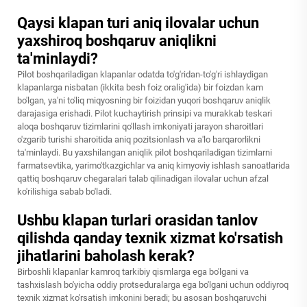
Qaysi klapan turi aniq ilovalar uchun
yaxshiroq boshqaruv aniqlikni
ta'minlaydi?
Pilot boshqariladigan klapanlar odatda to'g'ridan-to'g'ri ishlaydigan
klapanlarga nisbatan (ikkita besh foiz oralig'ida) bir foizdan kam
bo'lgan, ya'ni to'liq miqyosning bir foizidan yuqori boshqaruv aniqlik
darajasiga erishadi. Pilot kuchaytirish prinsipi va murakkab teskari
aloqa boshqaruv tizimlarini qo'llash imkoniyati jarayon sharoitlari
o'zgarib turishi sharoitida aniq pozitsionlash va a'lo barqarorlikni
ta'minlaydi. Bu yaxshilangan aniqlik pilot boshqariladigan tizimlarni
farmatsevtika, yarimo'tkazgichlar va aniq kimyoviy ishlash sanoatlarida
qattiq boshqaruv chegaralari talab qilinadigan ilovalar uchun afzal
ko'rilishiga sabab bo'ladi.
Ushbu klapan turlari orasidan tanlov
qilishda qanday texnik xizmat ko'rsatish
jihatlarini baholash kerak?
Birboshli klapanlar kamroq tarkibiy qismlarga ega bo'lgani va
tashxislash bo'yicha oddiy protseduralarga ega bo'lgani uchun oddiyroq
texnik xizmat ko'rsatish imkonini beradi; bu asosan boshqaruvchi