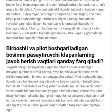
bosim farqi bilan proporsional oʻsishi tufayli katta oʻlchamlarda amaliy
emas boʻlib qoladi. Aksariyat birboshli tizimlar iqtisodiy jihatdan klapan
diametri 4–6 dyuymgacha boʻlgan chegaraga cheklangan, shu bilan
birga pilot boshqariladigan tizimlar siqilgan pilot yigʻilmalaridan
foydalangan holda deyarli har qanday oʻlchamdagi klapanlarni
boshqara oladi. Pilot tizimlardagi kuchni kengaytirish prinsipi kichik
boshqaruv kuchlaridan foydalangan holda katta klapan yigʻilmalarini
samarali boshqarish imkonini beradi.
Birboshli va pilot boshqariladigan
bosimni pasaytiruvchi klapanlarning
javob berish vaqtlari qanday farq qiladi?
To'g'ridan-to'g'ri ishlaydigan klapanlar odatda soddalashtirilgan
mexanik qurilmasi tufayli tezroq javob beradi va javob berish vaqti
millisekundlardan bir necha soniyagacha bo'ladi. Pilot boshqariladigan
tizimlarda pilot klapanining ishlashi va bosim uzatilishi tufayli biroz
kechikish hosil bo'ladi va to'liq yurish operatsiyasi uchun javob berish
vaqti odatda bir dan besh soniyagacha bo'ladi. Biroq, zamonaviy pilot
dizaynlari optimallashtirilgan pilot klapanlar va pnevmo-sirkuitlar orqali
ushbu kechikishlarni minimal darajada kamaytiradi, shu sababli ham
aksariyat ilovalar uchun javob berish vaqtlari farqi kam ahamiyatga
ega.