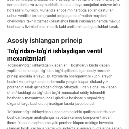
samaradorligi va uzoq muddatli ekspluatatsiya xarajatlari ustuvor ta'sir
ko'rsatishi mumkin. Muhandislar bosimni tartibga solish dasturlari
uchun ventillar texnologiyasini belgilaganda o'rnatish maydoni
cheklovlari, texnik xizmat ko'rsatishga kirish imkoniyati hamda mavjud
boshqaruv tizimlari bilan moslik kabi omillarni hisobga olishlari kerak.
Asosiy ishlangan princip
To'g'ridan-to'g'ri ishlaydigan ventil
mexanizmlari
To'g'ridan-to'g'ri ishlaydigan klapanlar — boshqaruv kuchi klapan
yopilish elementiga to'g'ridan-to'g'ri qo'llaniladigan oddiy mexanik
prinsip asosida ishlaydi. Bu tizimlarda boshqaruvchi kuch jarayon
bosimi va spring kuchlarini bevosita yengib, klapan diskasi yoki
porshenini talab qilinadigan o'ringa o'tkazadi. Kirish signali va klapan
o'rni o'rtasidagi bu to'g'ridan-to'g'ri munosabat oddiy, ishonchli
boshqaruv mexanizmini hosil qiladi va boshqaruv signalidagi
o'zgarishlarga bashorat qilinadigan tarzda javob beradi.
To'g'ridan-to'g'ri ishlaydigan klapanlarning ichki qurilishi odatda pilot
boshqariladigan analoglariga nisbatan kamroq komponentlardan
iborat. Yagona diaphragma yoki porshen klapan o'qidirga bevosita
ulangan bo'lib, kechikishlarga yoki potentsial avariya nuqtalariga sabab