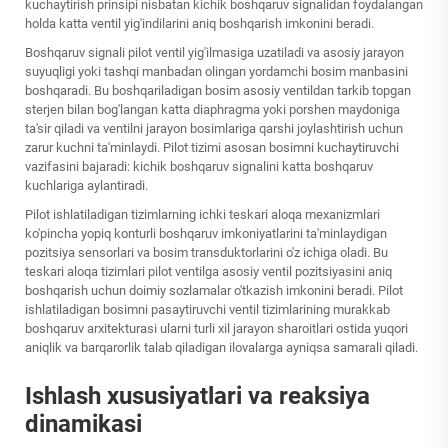
kuchaytirish prinsipi nisbatan kichik boshqaruv signalidan foydalangan
holda katta ventil yig'indilarini aniq boshqarish imkonini beradi.
Boshqaruv signali pilot ventil yig'ilmasiga uzatiladi va asosiy jarayon
suyuqligi yoki tashqi manbadan olingan yordamchi bosim manbasini
boshqaradi. Bu boshqariladigan bosim asosiy ventildan tarkib topgan
sterjen bilan bog'langan katta diaphragma yoki porshen maydoniga
ta'sir qiladi va ventilni jarayon bosimlariga qarshi joylashtirish uchun
zarur kuchni ta'minlaydi. Pilot tizimi asosan bosimni kuchaytiruvchi
vazifasini bajaradi: kichik boshqaruv signalini katta boshqaruv
kuchlariga aylantiradi.
Pilot ishlatiladigan tizimlarning ichki teskari aloqa mexanizmlari
ko'pincha yopiq konturli boshqaruv imkoniyatlarini ta'minlaydigan
pozitsiya sensorlari va bosim transduktorlarini o'z ichiga oladi. Bu
teskari aloqa tizimlari pilot ventilga asosiy ventil pozitsiyasini aniq
boshqarish uchun doimiy sozlamalar o'tkazish imkonini beradi. Pilot
ishlatiladigan bosimni pasaytiruvchi ventil tizimlarining murakkab
boshqaruv arxitekturasi ularni turli xil jarayon sharoitlari ostida yuqori
aniqlik va barqarorlik talab qiladigan ilovalarga ayniqsa samarali qiladi.
Ishlash xususiyatlari va reaksiya
dinamikasi