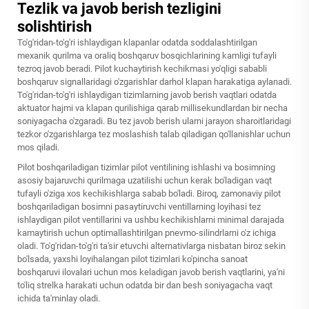
Tezlik va javob berish tezligini
solishtirish
To'g'ridan-to'g'ri ishlaydigan klapanlar odatda soddalashtirilgan
mexanik qurilma va oraliq boshqaruv bosqichlarining kamligi tufayli
tezroq javob beradi. Pilot kuchaytirish kechikmasi yo'qligi sababli
boshqaruv signallaridagi o'zgarishlar darhol klapan harakatiga aylanadi.
To'g'ridan-to'g'ri ishlaydigan tizimlarning javob berish vaqtlari odatda
aktuator hajmi va klapan qurilishiga qarab millisekundlardan bir necha
soniyagacha o'zgaradi. Bu tez javob berish ularni jarayon sharoitlaridagi
tezkor o'zgarishlarga tez moslashish talab qiladigan qo'llanishlar uchun
mos qiladi.
Pilot boshqariladigan tizimlar pilot ventilining ishlashi va bosimning
asosiy bajaruvchi qurilmaga uzatilishi uchun kerak bo'ladigan vaqt
tufayli o'ziga xos kechikishlarga sabab bo'ladi. Biroq, zamonaviy pilot
boshqariladigan bosimni pasaytiruvchi ventillarning loyihasi tez
ishlaydigan pilot ventillarini va ushbu kechikishlarni minimal darajada
kamaytirish uchun optimallashtirilgan pnevmo-silindrlarni o'z ichiga
oladi. To'g'ridan-to'g'ri ta'sir etuvchi alternativlarga nisbatan biroz sekin
bo'lsada, yaxshi loyihalangan pilot tizimlari ko'pincha sanoat
boshqaruvi ilovalari uchun mos keladigan javob berish vaqtlarini, ya'ni
to'liq strelka harakati uchun odatda bir dan besh soniyagacha vaqt
ichida ta'minlay oladi.