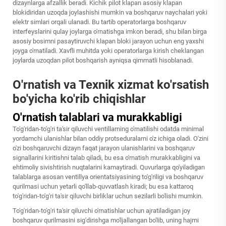
dizaynlarga afzallik beradi. Kichik pilot klapan asosiy klapan
blokidiridan uzoqda joylashishi mumkin va boshqaruv naychalari yoki
elektr simlari orqali ulanadi. Bu tartib operatorlarga boshqaruv
interfeyslarini qulay joylarga o'rnatishga imkon beradi, shu bilan birga
asosiy bosimni pasaytiruvchi klapan bloki jarayon uchun eng yaxshi
joyga o'rnatiladi. Xavfli muhitda yoki operatorlarga kirish cheklangan
joylarda uzoqdan pilot boshqarish ayniqsa qimmatli hisoblanadi.
O'rnatish va Texnik xizmat ko'rsatish
bo'yicha ko'rib chiqishlar
O'rnatish talablari va murakkabligi
To'g'ridan-to'g'ri ta'sir qiluvchi ventillarning o'rnatilishi odatda minimal
yordamchi ulanishlar bilan oddiy protseduralarni o'z ichiga oladi. O'zini
o'zi boshqaruvchi dizayn faqat jarayon ulanishlarini va boshqaruv
signallarini kiritishni talab qiladi, bu esa o'rnatish murakkabligini va
ehtimoliy sivishtirish nuqtalarini kamaytiradi. Quvurlarga qo'yiladigan
talablarga asosan ventillya orientatsiyasining to'g'riligi va boshqaruv
qurilmasi uchun yetarli qo'llab-quvvatlash kiradi; bu esa kattaroq
to'g'ridan-to'g'ri ta'sir qiluvchi birliklar uchun sezilarli bo'lishi mumkin.
To'g'ridan-to'g'ri ta'sir qiluvchi o'rnatishlar uchun ajratiladigan joy
boshqaruv qurilmasini sig'dirishga mo'ljallangan bo'lib, uning hajmi