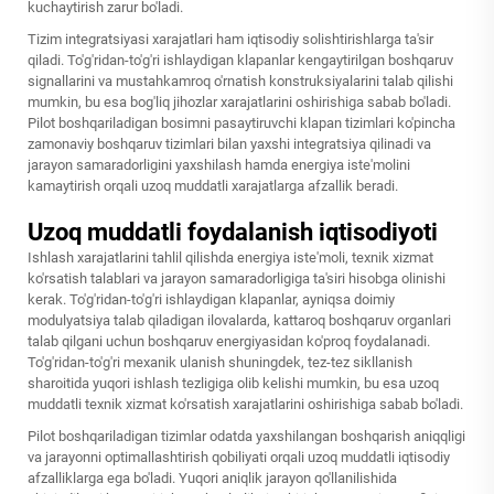
kuchaytirish zarur bo'ladi.
Tizim integratsiyasi xarajatlari ham iqtisodiy solishtirishlarga ta'sir
qiladi. To'g'ridan-to'g'ri ishlaydigan klapanlar kengaytirilgan boshqaruv
signallarini va mustahkamroq o'rnatish konstruksiyalarini talab qilishi
mumkin, bu esa bog'liq jihozlar xarajatlarini oshirishiga sabab bo'ladi.
Pilot boshqariladigan bosimni pasaytiruvchi klapan tizimlari ko'pincha
zamonaviy boshqaruv tizimlari bilan yaxshi integratsiya qilinadi va
jarayon samaradorligini yaxshilash hamda energiya iste'molini
kamaytirish orqali uzoq muddatli xarajatlarga afzallik beradi.
Uzoq muddatli foydalanish iqtisodiyoti
Ishlash xarajatlarini tahlil qilishda energiya iste'moli, texnik xizmat
ko'rsatish talablari va jarayon samaradorligiga ta'siri hisobga olinishi
kerak. To'g'ridan-to'g'ri ishlaydigan klapanlar, ayniqsa doimiy
modulyatsiya talab qiladigan ilovalarda, kattaroq boshqaruv organlari
talab qilgani uchun boshqaruv energiyasidan ko'proq foydalanadi.
To'g'ridan-to'g'ri mexanik ulanish shuningdek, tez-tez sikllanish
sharoitida yuqori ishlash tezligiga olib kelishi mumkin, bu esa uzoq
muddatli texnik xizmat ko'rsatish xarajatlarini oshirishiga sabab bo'ladi.
Pilot boshqariladigan tizimlar odatda yaxshilangan boshqarish aniqqligi
va jarayonni optimallashtirish qobiliyati orqali uzoq muddatli iqtisodiy
afzalliklarga ega bo'ladi. Yuqori aniqlik jarayon qo'llanilishida