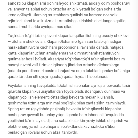
sanoati bu klapanlarni o'chirish-yoqish xizmati, asosiy oqim boshqaruvi
va jarayon talablari uchun o'rtacha aniqlik yetarli bo'lgan sohalarda
keng qo'llaydi. Ularning mustahkam qurilishi va kamroq nosozlik
rejimlari ularni texnik xizmat ko'rsatishga kirishish cheklangan qattiq
sanoat muhitlarida ayniqsa mos qiladi.
To'g'ridan-to'g'ri ta'sir qiluvchi klapanlar qo'llanilishining asosiy cheklovi
— o'lcham cheklovlari. Klapan o'lchami ortgan sari talab qilinadigan
harakatlantiruvchi kuch ham proporsional ravishda oshadi, natijada
katta klapanlar uchun amaliy emas va qimmat harakatlantiruvchi
qurilmalar hosil bo'ladi. Aksariyat to'g'ridan-to'g'ri ta'sir qiluvchi
bosim
pasaytiruvchi valf
tizimlar iqtisodiy jihatdan o'rtacha o'lchamlarga
(odatda port diametri bosim darajasi va oqim talablari qanday bo'lishiga
qarab to'rt dan olti dyuymgacha) qadar foydali hisoblanadi.
Foydalanishning favqulodda to'xtatilishi sohalari ayniqsa, bevosita ta'sir
qiluvchi klapan xususiyatlaridan foyda oladi. Boshqaruv qurilmasi va
klapan yopilish elementi o'rtasidagi bevosita mexanik ulanish,
qo'shimcha tizimlarga minimal bog'liqlik bilan xavfsizlikni ta'minlaydi.
Spring-return (qaytishda prujinali) bevosita ta'sir qiluvchi klapanlar
boshqaruv quvvati butunlay yo'qotilganda ham ishonchli favqulodda
yopilishni ta'minlay oladi; shu sababli ular kimyoviy ishlab chiqarish va
elektr energiya ishlab chiqarish ob'ektlarida xavfsizlikka e'tibor
beriladigan ilovalar uchun afzal tanlovdir.