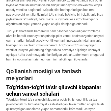
aniqlikka erishadi. Pilot ventili yuqori aniqlik xususiyatlariga ega bo'lib
loyihalashtirilishi mumkin va bu aniqlik kuchaytirish mexanizmi orqali
asosiy ventilda saqlanadi. Ko'plab pilot boshqariladigan bosimni
pasaytiruvchi ventillar tizimlari to'la shkala bo'yicha bir foizlik aniqlikda
joylashuvni ta'minlaydi, ba'zi maxsus loyihalar esa ilg'or boshqaruv
algoritmlari orqali yanada yuqori aniqlik darajasiga erishadi.
Turli yuk shartlarida barqarorlik ham pilot boshqariladigan tizimlarga
afzallik beradi. Kuchaytirish prinsipi pilot ventili bosim o'zgarishlari yoki
oqim shartlari tufayli asosiy ventil kuchlarining o'zgarishida ham aniq
boshqaruvni saqlash imkonini beradi. To'g'ridan-to'g'ri ishlaydigan
ventillar jarayon yuklarining o'zgarishida pozitsiya siljishiga uchraydi,
ayniqsa katta bosim o'zgarishlari bo'lgan yoki aktuator kuchi chegarasi
hajmini optimallashtirish uchun minimal qilingan ilovalarda.
Qo'llanish mosligi va tanlash
me'yorlari
To'g'ridan-to'g'ri ta'sir qiluvchi klapanlar
uchun sanoat sohalari
To'g'ridan-to'g'ri ta'sir qiluvchi klapanlar oddiylik, ishonchlilik va tez
javob berish muhim ahamiyat kasb etadigan, lekin mutlaq aniqlik talab
qilinmaydigan sohalarda yuqori samaradorlik ko'rsatadi. Jarayon