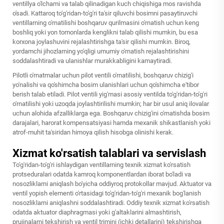
ventillya o'lchami va talab qilinadigan kuch chiqishiga mos ravishda
o'sadi. Kattaroq to'g'ridan-to'g'ri ta'sir qiluvchi bosimni pasaytiruvchi
ventillarning o'rnatilishi boshqaruv qurilmasini o'rnatish uchun keng
boshliq yoki yon tomonlarda kenglikni talab qilishi mumkin, bu esa
korxona joylashuvini rejalashtirishga ta'sir qilishi mumkin. Biroq,
yordamchi jihozlarning yo'qligi umumiy o'rnatish rejalashtirishini
soddalashtiradi va ulanishlar murakkabligini kamaytiradi.
Pilotli o'rnatmalar uchun pilot ventili o'rnatilishi, boshqaruv chizig'i
yo'nalishi va qo'shimcha bosim ulanishlari uchun qo'shimcha e'tibor
berish talab etiladi. Pilot ventili yig'masi asosiy ventilda to'g'ridan-to'g'ri
o'rnatilishi yoki uzoqda joylashtirilishi mumkin; har bir usul aniq ilovalar
uchun alohida afzalliklarga ega. Boshqaruv chizig'ini o'rnatishda bosim
darajalari, harorat kompensatsiyasi hamda mexanik shikastlanish yoki
atrof-muhit ta'siridan himoya qilish hisobga olinishi kerak.
Xizmat ko'rsatish talablari va servislash
To'g'ridan-to'g'ri ishlaydigan ventillarning texnik xizmat ko'rsatish
protseduralari odatda kamroq komponentlardan iborat bo'ladi va
nosozliklarni aniqlash bo'yicha oddiyroq protokollar mavjud. Aktuator va
ventil yopish elementi o'rtasidagi to'g'ridan-to'g'ri mexanik bog'lanish
nosozliklarni aniqlashni soddalashtiradi. Oddiy texnik xizmat ko'rsatish
odatda aktuator diaphragmasi yoki g'altaklarini almashtirish,
prujinalarni tekshirish va ventil trimini (ichki detallarini) tekshirishga