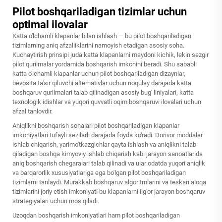
Pilot boshqariladigan tizimlar uchun
optimal ilovalar
Katta o'lchamli klapanlar bilan ishlash — bu pilot boshqariladigan
tizimlarning aniq afzalliklarini namoyish etadigan asosiy soha.
Kuchaytirish prinsipi juda katta klapanlarni maydoni kichik, lekin sezgir
pilot qurilmalar yordamida boshqarish imkonini beradi. Shu sababli
katta o'lchamli klapanlar uchun pilot boshqariladigan dizaynlar,
bevosita ta'sir qiluvchi alternativlar uchun noqulay darajada katta
boshqaruv qurilmalari talab qilinadigan asosiy bug' liniyalari, katta
texnologik idishlar va yuqori quvvatli oqim boshqaruvi ilovalari uchun
afzal tanlovdir.
Aniqlikni boshqarish sohalari pilot boshqariladigan klapanlar
imkoniyatlari tufayli sezilarli darajada foyda ko'radi. Dorivor moddalar
ishlab chiqarish, yarimo'tkazgichlar qayta ishlash va aniqlikni talab
qiladigan boshqa kimyoviy ishlab chiqarish kabi jarayon sanoatlarida
aniq boshqarish chegaralari talab qilinadi va ular odatda yuqori aniqlik
va barqarorlik xususiyatlariga ega bo'lgan pilot boshqariladigan
tizimlarni tanlaydi. Murakkab boshqaruv algoritmlarini va teskari aloqa
tizimlarini joriy etish imkoniyati bu klapanlarni ilg'or jarayon boshqaruv
strategiyalari uchun mos qiladi.
Uzoqdan boshqarish imkoniyatlari ham pilot boshqariladigan