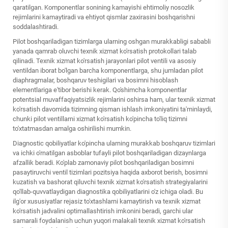
qaratilgan. Komponentlar sonining kamayishi ehtimoliy nosozlik
rejimlarini kamaytiradi va ehtiyot qismlar zaxirasini boshqarishni
soddalashtiradi.
Pilot boshqariladigan tizimlarga ularning oshgan murakkabligi sababli
yanada qamrab oluvchi texnik xizmat ko'rsatish protokollari talab
qilinadi. Texnik xizmat ko'rsatish jarayonlari pilot ventili va asosiy
ventildan iborat bo'lgan barcha komponentlarga, shu jumladan pilot
diaphragmalar, boshqaruv teshigilari va bosimni hisoblash
elementlariga e'tibor berishi kerak. Qo'shimcha komponentlar
potentsial muvaffaqiyatsizlik rejimlarini oshirsa ham, ular texnik xizmat
ko'rsatish davomida tizimning qisman ishlash imkoniyatini ta'minlaydi,
chunki pilot ventillarni xizmat ko'rsatish ko'pincha to'liq tizimni
to'xtatmasdan amalga oshirilishi mumkin.
Diagnostic qobiliyatlar ko'pincha ularning murakkab boshqaruv tizimlari
va ichki o'rnatilgan asboblar tufayli pilot boshqariladigan dizaynlarga
afzallik beradi. Ko'plab zamonaviy pilot boshqariladigan bosimni
pasaytiruvchi ventil tizimlari pozitsiya haqida axborot berish, bosimni
kuzatish va bashorat qiluvchi texnik xizmat ko'rsatish strategiyalarini
qo'llab-quvvatlaydigan diagnostika qobiliyatlarini o'z ichiga oladi. Bu
ilg'or xususiyatlar rejasiz to'xtashlarni kamaytirish va texnik xizmat
ko'rsatish jadvalini optimallashtirish imkonini beradi, garchi ular
samarali foydalanish uchun yuqori malakali texnik xizmat ko'rsatish