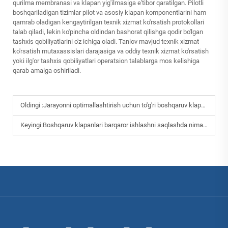
qurilma membranasi va klapan yig'ilmasiga e'tibor qaratilgan. Pilotli
boshqariladigan tizimlar pilot va asosiy klapan komponentlarini ham
qamrab oladigan kengaytirilgan texnik xizmat ko'rsatish protokollari
talab qiladi, lekin ko'pincha oldindan bashorat qilishga qodir bo'lgan
tashxis qobiliyatlarini o'z ichiga oladi. Tanlov mavjud texnik xizmat
ko'rsatish mutaxassislari darajasiga va oddiy texnik xizmat ko'rsatish
yoki ilg'or tashxis qobiliyatlari operatsion talablarga mos kelishiga
qarab amalga oshiriladi.
Oldingi :
Jarayonni optimallashtirish uchun to'g'ri boshqaruv klapanini qanday tanlash kerak?
Keyingi:
Boshqaruv klapanlari barqaror ishlashni saqlashda nima uchun muhim ahamiyatga ega?