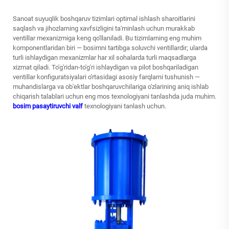
Sanoat suyuqlik boshqaruv tizimlari optimal ishlash sharoitlarini
saqlash va jihozlarning xavfsizligini ta'minlash uchun murakkab
ventillar mexanizmiga keng qo'llaniladi. Bu tizimlarning eng muhim
komponentlaridan biri — bosimni tartibga soluvchi ventillardir; ularda
turli ishlaydigan mexanizmlar har xil sohalarda turli maqsadlarga
xizmat qiladi. To'g'ridan-to'g'ri ishlaydigan va pilot boshqariladigan
ventillar konfiguratsiyalari o'rtasidagi asosiy farqlarni tushunish —
muhandislarga va ob'ektlar boshqaruvchilariga o'zlarining aniq ishlab
chiqarish talablari uchun eng mos texnologiyani tanlashda juda muhim.
bosim pasaytiruvchi valf
texnologiyani tanlash uchun.