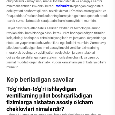
chiqindilarni kamaytirish, mahsulotlikni oshirish va energiya sarfini
minimallashtirish imkonini beradi.
mahsulot
rivojlangan diagnostika
qobiliyatlari bashorat qiluvchi texnik xizmat ko'rsatish strategiyalari va
favqulodda ta'mirlash hodisalarining kamayishiga hissa qo'shish orqali
texnik xizmat ko'rsatish xarajatlarini ham kamaytirishi mumkin.
Hayot davri xarajatlari tahlili eskirish xavflari va texnologiyalarning
rivojlanishini ham hisobga olishi kerak. Pilot boshqariladigan tizimlar
kelajakdagi boshqaruv tizimlarini yangilash va jarayonni o'zgartirishga
nisbatan yuqori moslashuvchanlikka ega bo'lishi mumkin. Zamonaviy
pilot boshqariladigan bosimni pasaytiruvchi ventillar tizimlarining
murakkab boshqaruv qobiliyatlari evolyutsion jarayon talablari
doirasida yaxshilangan operatsion moslashuvchanlik va uzunroq
xizmat muddati orqali dastlabki yuqori xarajatlarni justifikatsiya qilishi
mumkin.
Ko'p beriladigan savollar
To'g'ridan-to'g'ri ishlaydigan
ventillarning pilot boshqariladigan
tizimlarga nisbatan asosiy o'lcham
cheklovlari nimalardir?
Birboshli klapanlar qoʻzgʻatuvchi kuch talablari klapan maydoni va