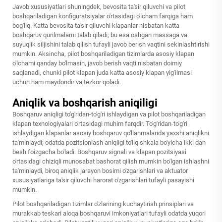
Javob xususiyatlari shuningdek, bevosita ta'sir qiluvchi va pilot
boshqariladigan konfiguratsiyalar o'rtasidagi o'lcham farqiga ham
bog'liq. Katta bevosita ta'sir qiluvchi klapanlar nisbatan katta
boshqaruv qurilmalarni talab qiladi; bu esa oshgan massaga va
suyuqlik siljishini talab qilish tufayli javob berish vaqtini sekinlashtirishi
mumkin. Aksincha, pilot boshqariladigan tizimlarda asosiy klapan
o'lchami qanday bo'lmasin, javob berish vaqti nisbatan doimiy
saqlanadi, chunki pilot klapan juda katta asosiy klapan yig'ilmasi
uchun ham maydondir va tezkor qoladi.
Aniqlik va boshqarish aniqiligi
Boshqaruv aniqligi to'g'ridan-to'g'ri ishlaydigan va pilot boshqariladigan
klapan texnologiyalari o'rtasidagi muhim farqdir. To'g'ridan-to'g'ri
ishlaydigan klapanlar asosiy boshqaruv qo'llanmalarida yaxshi aniqlikni
ta'minlaydi; odatda pozitsionlash aniqligi to'liq shkala bo'yicha ikki dan
besh foizgacha bo'ladi. Boshqaruv signali va klapan pozitsiyasi
o'rtasidagi chiziqli munosabat bashorat qilish mumkin bo'lgan ishlashni
ta'minlaydi, biroq aniqlik jarayon bosimi o'zgarishlari va aktuator
xususiyatlariga ta'sir qiluvchi harorat o'zgarishlari tufayli pasayishi
mumkin.
Pilot boshqariladigan tizimlar o'zlarining kuchaytirish prinsiplari va
murakkab teskari aloqa boshqaruvi imkoniyatlari tufayli odatda yuqori