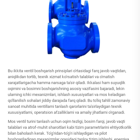
Bu ikkita ventil boshqarish prinsiplari o'rtasidagi farq javob vaqtidan,
aniqlikdan tortib, texnik xizmat ko'rsatish talablari va o'rnatish
xarajatlarigacha hamma narsaga ta'sir qiladi. Ikkalasi ham suyuqlik
oqimini va bosimni boshqarishning asosiy vazifasini bajaradi, lekin
ularning ichki mexanizmlari, ishlash xususiyatlari va mos keladigan
qo'llanilish sohalari jiddiy darajada farq qiladi. Bu to'liq tahlil zamonaviy
sanoat muhitida ventillarni tanlash qarorlarini ta'sirlaydigan texnik
xususiyatlarni, operatsion afzalliklarni va amaliy jihatlarni o'rganadi.
Mos ventil turini tanlash uchun oqim tezligi, bosim farqi, javob vaqti
talablari va atrof-muhit sharoitlari kabi tizim parametrlarini ehtiyotkorlik
bilan baholash kerak. To'g'ridan-to'g'ri ishlaydigan va pilot
boshqariladigan mexanizmlar orasidagi tanlov tizim ishlashi, energiya