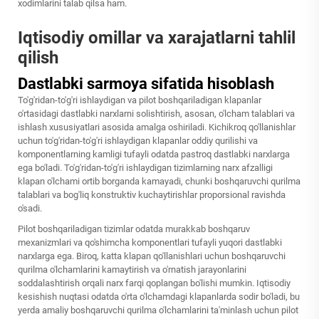
xodimlarini talab qilsa ham.
Iqtisodiy omillar va xarajatlarni tahlil
qilish
Dastlabki sarmoya sifatida hisoblash
To'g'ridan-to'g'ri ishlaydigan va pilot boshqariladigan klapanlar
o'rtasidagi dastlabki narxlarni solishtirish, asosan, o'lcham talablari va
ishlash xususiyatlari asosida amalga oshiriladi. Kichikroq qo'llanishlar
uchun to'g'ridan-to'g'ri ishlaydigan klapanlar oddiy qurilishi va
komponentlarning kamligi tufayli odatda pastroq dastlabki narxlarga
ega bo'ladi. To'g'ridan-to'g'ri ishlaydigan tizimlarning narx afzalligi
klapan o'lchami ortib borganda kamayadi, chunki boshqaruvchi qurilma
talablari va bog'liq konstruktiv kuchaytirishlar proporsional ravishda
o'sadi.
Pilot boshqariladigan tizimlar odatda murakkab boshqaruv
mexanizmlari va qo'shimcha komponentlari tufayli yuqori dastlabki
narxlarga ega. Biroq, katta klapan qo'llanishlari uchun boshqaruvchi
qurilma o'lchamlarini kamaytirish va o'rnatish jarayonlarini
soddalashtirish orqali narx farqi qoplangan bo'lishi mumkin. Iqtisodiy
kesishish nuqtasi odatda o'rta o'lchamdagi klapanlarda sodir bo'ladi, bu
yerda amaliy boshqaruvchi qurilma o'lchamlarini ta'minlash uchun pilot