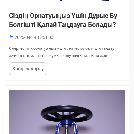
Сіздің Орнатуыңыз Үшін Дұрыс Бу
Бөлгішті Қалай Таңдауға Болады?
2026-04-29 11:51:00
Өнеркәсіптік орнатуыңыз үшін сәйкес бу бөлгішін таңдау —
жүйенің тиімділігіне, жұмыс істеу шығындарына және
жабдықтың қызмет ету мерзіміне тікелей әсер ететін
Көбірек қарау
маңызды шешім. Дұрыс бу бөлгіші су буындағы ылғалды
оптималды түрде алып тастайды ...