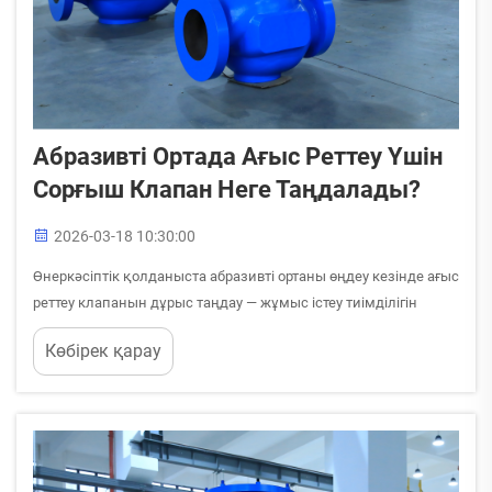
Абразивті Ортада Ағыс Реттеу Үшін
Сорғыш Клапан Неге Таңдалады?
2026-03-18 10:30:00
Өнеркәсіптік қолданыста абразивті ортаны өңдеу кезінде ағыс
реттеу клапанын дұрыс таңдау — жұмыс істеу тиімділігін
қамтамасыз ету мен жөндеу шығындарын азайту үшін
Көбірек қарау
маңызды. Абразивті заттардың қатал сипаты тез уақытта
клапанның ...