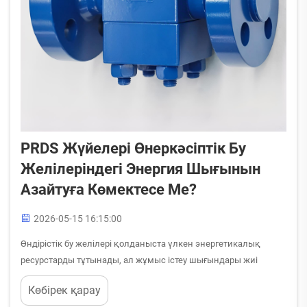
PRDS Жүйелері Өнеркәсіптік Бу
Желілеріндегі Энергия Шығынын
Азайтуға Көмектесе Ме?
2026-05-15 16:15:00
Өндірістік бу желілері қолданыста үлкен энергетикалық
ресурстарды тұтынады, ал жұмыс істеу шығындары жиі
өндірістік объектінің жалпы шығындарының маңызды бөлігін
Көбірек қарау
құрайды. Қысымды төмендету және артық қыздыруды жою