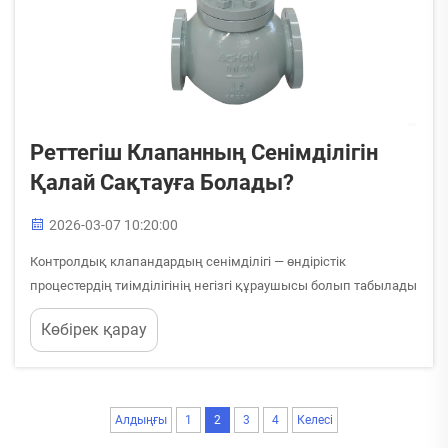
Реттегіш Клапанның Сенімділігін
Қалай Сақтауға Болады?
2026-03-07 10:20:00
Контролдық клапандардың сенімділігі — өндірістік
процестердің тиімділігінің негізгі құраушысы болып табылады
және ол тікелей жұмыс істеу үздіксіздігіне, қауіпсіздікке және
Көбірек қарау
тиімділікке әсер етеді. Дәлелденген техникалық қызмет
көрсету тәжірибелерін түсіну мен енгізу контролдық
клапандардың жоғары өнімділігін қамтамасыз етеді...
Алдыңғы
1
2
3
4
Келесі