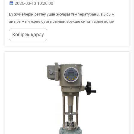
2026-03-13 10:20:00
Бу жүйелерін реттеу үшін жоғары температураны, қысым
айырымын және бу ағысының ерекше сипаттарын ұстай
алатын дәл басқару механизмдері қажет. Сорғыш клапан —
Көбірек қарау
қозғалмалы цилиндрлік ... элементтерін пайдалану арқылы
әдемі инженерлік шешім ұсынады.