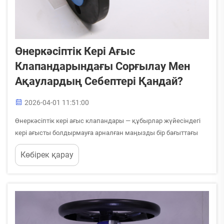
Өнеркәсіптік Кері Ағыс
Клапандарындағы Сорғылау Мен
Ақаулардың Себептері Қандай?
2026-04-01 11:51:00
Өнеркәсіптік кері ағыс клапандары — құбырлар жүйесіндегі
кері ағысты болдырмауға арналған маңызды бір бағыттағы
ағыс реттеуші құрылғылар болып табылады; олар
Көбірек қарау
жабдықтарды қорғайды және технологиялық процестің
тұтастығын сақтайды. Бұл негізгі компоненттер сорғылауға
немесе толық ақаулыққа ұшыраған кезде салдар...