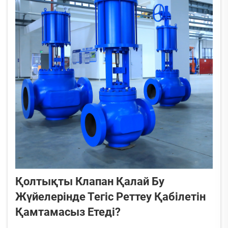
Қолтықты Клапан Қалай Бу
Жүйелерінде Тегіс Реттеу Қабілетін
Қамтамасыз Етеді?