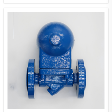
жүйелерінің технологиясы өндірістік бу желілеріндегі энергия
шығындарына маңызды әсер етуі мүмкін бе деген сұрақ...