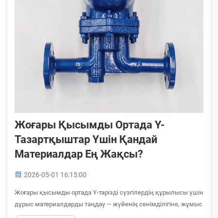
Жоғары Қысымды Ортада Y-
Тазартқыштар Үшін Қандай
Материалдар Ең Жақсы?
2026-05-01 16:15:00
Жоғары қысымды ортада Y-тәрізді сүзгілердің құрылысы үшін
дұрыс материалдарды таңдау — жүйенің сенімділігіне, жұмыс
істеу қауіпсіздігіне және ұзақ мерзімді жұмыс істеу сапасына