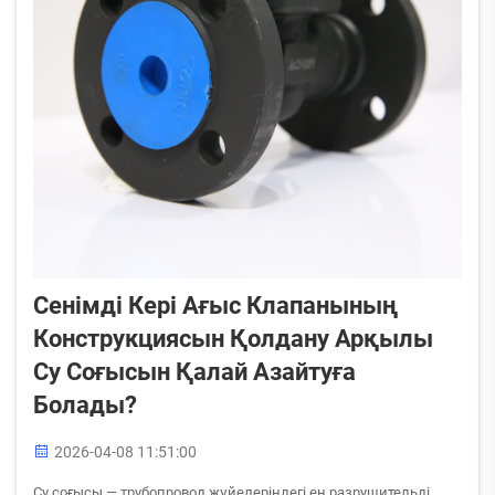
Сенімді Кері Ағыс Клапанының
Конструкциясын Қолдану Арқылы
Су Соғысын Қалай Азайтуға
Болады?
2026-04-08 11:51:00
Су соғысы — трубопровод жүйелеріндегі ең разрушительді