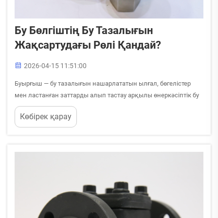
Бу Бөлгіштің Бу Тазалығын
Жақсартудағы Рөлі Қандай?
2026-04-15 11:51:00
Буырғыш — бу тазалығын нашарлататын ылғал, бөгелістер
мен ластанған заттарды алып тастау арқылы өнеркәсіптік бу
жүйелерінің сапасы мен тиімділігін қамтамасыз етуде
Көбірек қарау
маңызды рөл атқарады. Бу трубопровод желілері арқылы
өткен кезде ол табиғи түрде ...