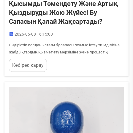
Қысымды Төмендету Және Артық
Қыздыруды Жою Жүйесі Бу
Сапасын Қалай Жақсартады?
2026-05-08 16:15:00
Өндірістік қолданыстағы бу сапасы жұмыс істеу тиімділігіне,
жабдықтардың қызмет ету мерзіміне және процестің
сенімділігіне тікелей әсер етеді. Егер бу тым жоғары қысым
Көбірек қарау
немесе артық қыздыру әкелсе, ол жабдықтардың
зақымдануынан бастап ...