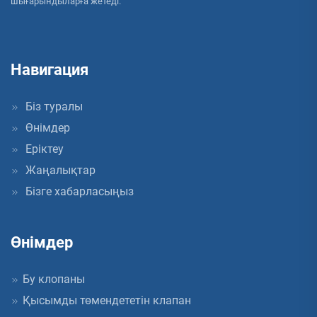
шығарындыларға жетеді.
Навигация
Біз туралы
Өнімдер
Еріктеу
Жаңалықтар
Бізге хабарласыңыз
Өнімдер
Бу клопаны
Қысымды төмендететін клапан