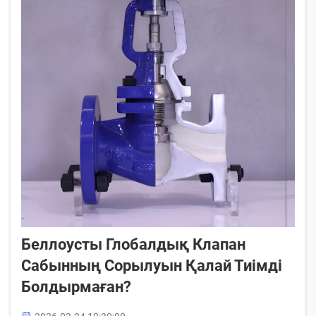
Беллоусты Глобалдық Клапан
Сабынның Сорылуын Қалай Тиімді
Болдырмаған?