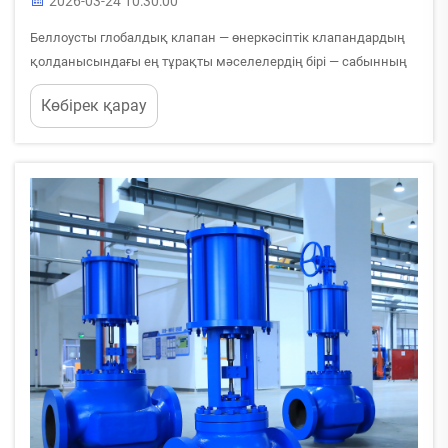
2026-03-24 10:30:00
Беллоусты глобалдық клапан — өнеркәсіптік клапандардың
қолданысындағы ең тұрақты мәселелердің бірі — сабынның
сорылуын шешуге арналған күрделі шешім. Бұл
Көбірек қарау
инновациялық конструкция глобалдық клапандардың
дәстүрлі түрлеріндегі негізгі әлсіздікті жоюға бағытталған,
онда ...