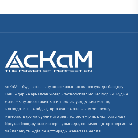
AcKaM — буд және жылу энергиясын интеллектуалды басқару
шешімдеріне арналған жоғары технологиялық кәсіпорын. Будың
және жылу энергиясының интеллектуалды қызметіне,
ылғалдатқыш жабдықтарға және жаңа жылу оқшаулау
материалдарына сүйене отырып, толық өмірлік цикл бойынша
біртұтас басқару қызметтерін ұсынады, сонымен қатар энергияны
пайдалану тиімділігін арттырады және таза нөлдік