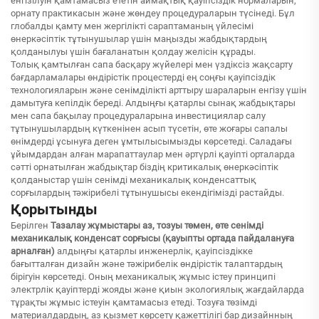
енгізілуін қамтамасыз ететін аймақтық қауіпсіздік нормаларын,
орнату практикасын және жөндеу процедураларын түсінеді. Бұл
глобалды қамту мен жергілікті сараптаманың үйлесімі
өнеркәсіптік тұтынушылар үшін маңызды жабдықтардың
қолданылуы үшін бағаланатын қолдау желісін құрады.
Толық қамтылған сапа басқару жүйелері мен үздіксіз жақсарту
бағдарламалары өндірістік процестерді ең соңғы қауіпсіздік
технологияларын және сенімділікті арттыру шараларын енгізу үшін
дамытуға кепілдік береді. Алдыңғы қатарлы сынақ жабдықтары
мен сапа бақылау процедураларына инвестициялар салу
тұтынушылардың күткенінен асып түсетін, өте жоғары сапалы
өнімдерді ұсынуға деген ұмтылысымызды көрсетеді. Саладағы
ұйымдардан алған марапаттаулар мен әртүрлі қауіпті орталарда
сәтті орнатылған жабдықтар біздің критикалық өнеркәсіптік
қолданыстар үшін сенімді механикалық конденсаттық
сорғылардың тәжірибелі тұтынушысы екендігімізді растайды.
Қорытынды
Берілген
Тазалау жұмыстары аз, тозуы төмен, өте сенімді
механикалық конденсат сорғысы (қауыпты ортада пайдалануға
арналған)
алдыңғы қатарлы инженерлік, қауіпсіздікке
бағытталған дизайн және тәжірибелік өндірістік талаптардың
бірігуін көрсетеді. Оның механикалық жұмыс істеу принципі
электрлік қауіптерді жояды және қиын экологиялық жағдайларда
тұрақты жұмыс істеуін қамтамасыз етеді. Тозуға төзімді
материалдардың, аз қызмет көрсету қажеттілігі бар дизайнның