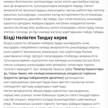
немесе белгіленген жеткізулерді талап ететін дистрибьюторлар
мен ірі өнеркәсіптік тұтынушыларға икемділік береді. Негізгі
өнеркәсіптік орталықтардың жанындағы сақтау қабілеттері жеткізу
уақытын қысқартады, сонымен қатар ассортименттің оптималды
инвестициялық деңгейін сақтайды. Бұл логистикалық шешімдер
қауыпты ортадағы жабдықтардың негізінен координатталған
орнату кестелері мен жобаның негізгі кезеңдерін үйлестіруді талап
ететінін түсінеді, ал бұл икемді жеткізу шарттарынан пайда табады.
Бізді Неліктен Тандау керек
Біздің қауыпты ортадағы жабдықтарды шығарудағы ұзақ
жылдарғы тәжірибеміз сенімді өнеркәсіптік шешімдерді әзірлеу
үшін қажетті техникалық мамандық пен қауіпсіздік білімін
қамтамасыз етеді. Әртүрлі салалардағы глобалды өнеркәсіптік
тұтынушылармен жүргізілген кең көлемді ынтымақтастық бізге
нақты қолдану шығындары мен өнімділік талаптары туралы
түсінікті тереңдетті. Бұл тәжірибе базасы әрбір
Тазалау жұмыстары
аз, тозуы төмен, өте сенімді механикалық конденсат сорғысы
(қауыпты ортада пайдалануға арналған)
дәлелденген
конструкциялық принциптерді және өрістегі сынақтан өткен
сенімділікті арттыру шараларын қамтиды.
Негізгі өнеркәсіптік аймақтарды қамтитын халықаралық
нарықтағы ұсыныс әлем бойынша тұрақты сапа стандарттарын
сақтай отырып, жергілікті қолдау мүмкіндіктерін қамтамасыз
етеді. Техникалық қызмет көрсету топтары жабдықтардың сәтті