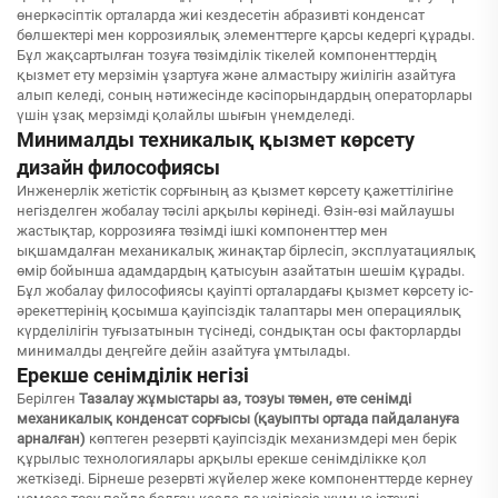
өнеркәсіптік орталарда жиі кездесетін абразивті конденсат
бөлшектері мен коррозиялық элементтерге қарсы кедергі құрады.
Бұл жақсартылған тозуға төзімділік тікелей компоненттердің
қызмет ету мерзімін ұзартуға және алмастыру жиілігін азайтуға
алып келеді, соның нәтижесінде кәсіпорындардың операторлары
үшін ұзақ мерзімді қолайлы шығын үнемделеді.
Минималды техникалық қызмет көрсету
дизайн философиясы
Инженерлік жетістік сорғының аз қызмет көрсету қажеттілігіне
негізделген жобалау тәсілі арқылы көрінеді. Өзін-өзі майлаушы
жастықтар, коррозияға төзімді ішкі компоненттер мен
ықшамдалған механикалық жинақтар бірлесіп, эксплуатациялық
өмір бойынша адамдардың қатысуын азайтатын шешім құрады.
Бұл жобалау философиясы қауіпті орталардағы қызмет көрсету іс-
әрекеттерінің қосымша қауіпсіздік талаптары мен операциялық
күрделілігін туғызатынын түсінеді, сондықтан осы факторларды
минималды деңгейге дейін азайтуға ұмтылады.
Ерекше сенімділік негізі
Берілген
Тазалау жұмыстары аз, тозуы төмен, өте сенімді
механикалық конденсат сорғысы (қауыпты ортада пайдалануға
арналған)
көптеген резервті қауіпсіздік механизмдері мен берік
құрылыс технологиялары арқылы ерекше сенімділікке қол
жеткізеді. Бірнеше резервті жүйелер жеке компоненттерде кернеу