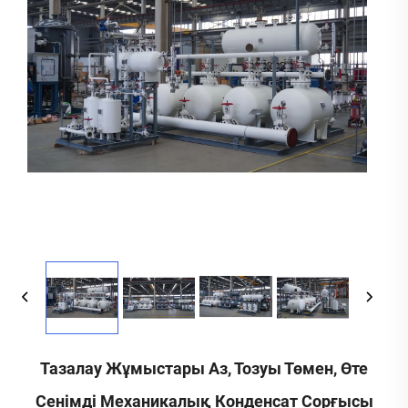
Тазалау Жұмыстары Аз, Тозуы Төмен, Өте
Сенімді Механикалық Конденсат Сорғысы