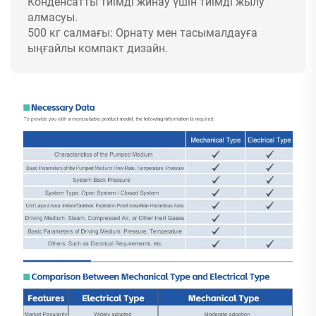
Конденсатты тиімді жинау үшін тиімді жылу
алмасуы.
500 кг салмағы: Орнату мен тасымалдауға
ыңғайлы компакт дизайн.