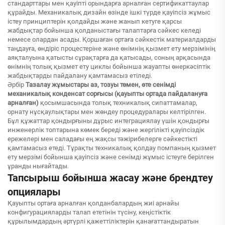
стандарттары мен қауіпті орындарға арналған сертификаттаулар
құрайды. Механикалық дизайн өзінде ішкі түрде қауіпсіз жұмыс
істеу принциптерін қолдайды және жанып кетуге қарсы
жабдықтар бойынша қолданыстағы талаптарға сәйкес келеді
немесе олардан асады. Қоршаған ортаға сәйкестік материалдарды
таңдауға, өндіріс процестеріне және өнімнің қызмет ету мерзімінің
аяқталуына қатысты сұрақтарға да қатысады, соның арқасында
өнімнің толық қызмет ету циклы бойынша жауапты өнеркәсіптік
жабдықтарды пайдалану қамтамасыз етіледі.
Әрбір
Тазалау жұмыстары аз, тозуы төмен, өте сенімді
механикалық конденсат сорғысы (қауыпты ортада пайдалануға
арналған)
қосымшасында толық техникалық сипаттамалар,
орнату нұсқаулықтары мен жөндеу процедуралары келтірілген.
Бұл құжаттар қондырғыны дұрыс интеграциялау үшін қондырғы
инженерлік топтарына көмек береді және жергілікті қауіпсіздік
ережелері мен саладағы ең жақсы тәжірибелерге сәйкестікті
қамтамасыз етеді. Тұрақты техникалық қолдау помпаның қызмет
ету мерзімі бойынша қауіпсіз және сенімді жұмыс істеуге берілген
ұранды нығайтады.
Тапсырыш бойынша жасау және брендтеу
опциялары
Қауыпты ортаға арналған қолданбалардың жиі арнайы
конфигурацияларды талап ететінін түсіну, кеңістіктік
құрылымдардың әртүрлі қажеттіліктерін қанағаттандыратын