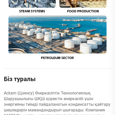
Біз туралы
Ackam (Цзянсу) Өнеркәсіптік Технологиялық
Шаруашылығы ШҚШ қоректік өнеркәсібі үшін
энергияны тиімді пайдаланатын конденсатты қайтару
шешімдерін мамандандырып шығарады. Компания