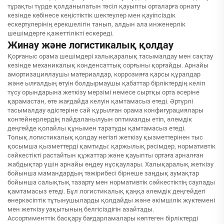
тұрақты түрде қолданылатын тәсіл қауыпты орталарға орнату
кезінде көбінесе кеңістіктік шектеулер мен қауіпсіздік
ескертулерінің ерекшелігін танып, алдын ала инженерлік
шешімдерге қажеттілікті ескереді.
Жинау және логистикалық қолдау
Қорғаныс орама шешімдері халықаралық тасымалдау мен сақтау
кезінде механикалық конденсаттық сорғыны қорғайды. Арнайы
амортизациялаушы материалдар, коррозияға қарсы құралдар
және ылғалдың өтуін болдырмаушы қабаттар бірліктердің келіп
түсу орындарына жеткізу мерзімі немесе сыртқы орта әсеріне
қарамастан, өте жағдайда келуін қамтамасыз етеді. Әртүрлі
тасымалдау әдістеріне сай құрылған орама конфигурациялары
контейнерлердің пайдаланылуын оптималды етіп, әлемдік
деңгейде қолайлы құнымен таратуды қамтамасыз етеді.
Толық логистикалық қолдау негізгі жеткізу қызметтерінен тыс
қосымша қызметтерді қамтиды: қаржылық рәсімдер, нормативтік
сәйкестікті растайтын құжаттар және қауыпты ортаға арналған
жабдықтар үшін арнайы өңдеу нұсқаулары. Халықаралық жеткізу
бойынша мамандардың тәжірибесі бірнеше заңдық аумақтар
бойынша салықтық тазарту мен нормативтік сәйкестіктің саулады
қамтамасыз етеді. Бұл логистикалық қаңқа әлемдік деңгейдегі
өнеркәсіптік тұтынушыларды қолдайды және әкімшілік жүктемені
мен жеткізу уақытының белгісіздігін азайтады.
Ассортименттік басқару бағдарламалары көптеген бірліктерді