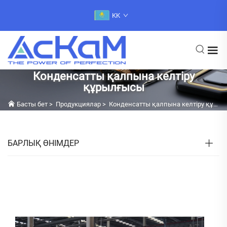
KK
Конденсатты қалпына келтіру
құрылғысы
Басты бет
>
Продукциялар
>
Конденсатты қалпына келтіру құрылғысы
БАРЛЫҚ ӨНІМДЕР