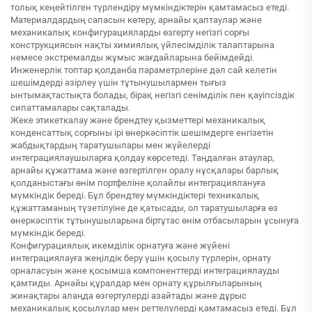
толық кеңейтілген түрлендіру мүмкіндіктерін қамтамасыз етеді.
Материалдардың сапасын көтеру, арнайы қаптаулар және
механикалық конфигурацияларды өзгерту негізгі сорғы
конструкциясын нақты химиялық үйлесімділік талаптарына
немесе экстремалды жұмыс жағдайларына бейімдейді.
Инженерлік топтар қолданба параметрлеріне дәл сай келетін
шешімдерді әзірлеу үшін тұтынушылармен тығыз
ынтымақтастықта болады, бірақ негізгі сенімділік пен қауіпсіздік
сипаттамалары сақталады.
Жеке этикеткалау және брендтеу қызметтері механикалық
конденсаттық сорғыны ірі өнеркәсіптік шешімдерге енгізетін
жабдықтардың таратушылары мен жүйелерді
интеграциялаушыларға қолдау көрсетеді. Таңдалған атаулар,
арнайы құжаттама және өзгертілген оралу нұсқалары барлық
қолданыстағы өнім портфеліне қолайлы интеграциялануға
мүмкіндік береді. Бұл брендтеу мүмкіндіктері техникалық
құжаттаманың түзетілуіне де қатысады, ол таратушыларға өз
өнеркәсіптік тұтынушыларына біртұтас өнім отбасыларын ұсынуға
мүмкіндік береді.
Конфигурациялық икемділік орнатуға және жүйені
интеграциялауға жеңілдік беру үшін қосылу түрлерін, орнату
орналасуын және қосымша компоненттерді интеграциялауды
қамтиды. Арнайы құралдар мен орнату құрылғыларының
жинақтары алаңда өзгертулерді азайтады және дұрыс
механикалық қосылулар мен реттелулерді қамтамасыз етеді. Бұл