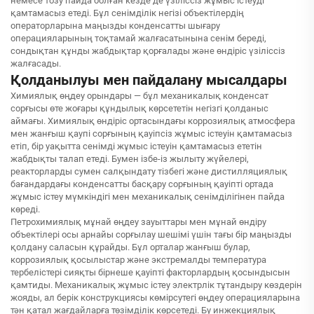
немесе тозу пайда болған кезде де үзіліссіз жұмыс істеуді
қамтамасыз етеді. Бұл сенімділік негізі объектілердің
операторларына маңызды конденсатты шығару
операцияларының тоқтамай жалғасатынына сенім береді,
сондықтан құнды жабдықтар қорғалады және өндіріс үзіліссіз
жалғасады.
Қолданылуы мен пайдалану мысалдары
Химиялық өңдеу орындары — бұл механикалық конденсат
сорғысы өте жоғары құндылық көрсететін негізгі қолданыс
аймағы. Химиялық өндіріс ортасындағы коррозиялық атмосфера
мен жанғыш қаупі сорғының қауіпсіз жұмыс істеуін қамтамасыз
етіп, бір уақытта сенімді жұмыс істеуін қамтамасыз ететін
жабдықты талап етеді. Бумен ізбе-із жылыту жүйелері,
реакторларды сумен салқындату тізбегі және дистилляциялық
бағандардағы конденсатты басқару сорғының қауіпті ортада
жұмыс істеу мүмкіндігі мен механикалық сенімділігінен пайда
көреді.
Петрохимиялық мұнай өңдеу зауыттары мен мұнай өндіру
объектілері осы арнайы сорғылау шешімі үшін тағы бір маңызды
қолдану саласын құрайды. Бұл орталар жанғыш булар,
коррозиялық қосылыстар және экстремалды температура
тербелістері сияқты бірнеше қауіпті факторлардың қосындысын
қамтиды. Механикалық жұмыс істеу электрлік тұтандыру көздерін
жояды, ал берік конструкциясы көмірсутегі өңдеу операцияларына
тән қатал жағдайларға төзімділік көрсетеді. Бу инжекциялық