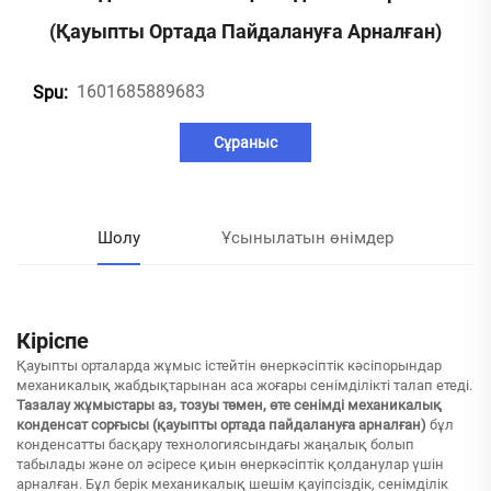
(қауыпты Ортада Пайдалануға Арналған)
1601685889683
Spu:
Сұраныс
Шолу
Ұсынылатын өнімдер
Кіріспе
Қауыпты орталарда жұмыс істейтін өнеркәсіптік кәсіпорындар
механикалық жабдықтарынан аса жоғары сенімділікті талап етеді.
Тазалау жұмыстары аз, тозуы төмен, өте сенімді механикалық
конденсат сорғысы (қауыпты ортада пайдалануға арналған)
бұл
конденсатты басқару технологиясындағы жаңалық болып
табылады және ол әсіресе қиын өнеркәсіптік қолданулар үшін
арналған. Бұл берік механикалық шешім қауіпсіздік, сенімділік