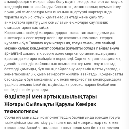
атмосферадағы искра пайда болу қаупін жояды және от алғызушы
көздердің санын азайтады. Сорғының механикалық жұмыс істеу
принципі температура мен қысымның әртүрлі шарттарында
тұрақты жұмыс істеуін қамтамасыз етеді және қауыпты
аймақтарға орнату үшін қойылатын ең жоғары қауіпсіздік
стандарттарын сақтайды.
Коррозияға төзімді материалдардан жасалған және дәлме-дәл
инженерлік есептеулер негізінде жасалған компоненттерден
құралған бұл
Тазалау жұмыстары аз, тозуы төмен, өте сенімді
механикалық конденсат сорғысы (қауыпты ортада пайдалануға
арналған)
химиялық әсерге және сыртқы ортаның ыдырауына
қарағанда жоғары төзімділік көрсетеді. Сорғының инновациялық
дизайны өзіндік майланатын компоненттер мен тозуға төзімді
беттерді қамтиды, бұл оның пайдалану мерзімін қатты ұзартады
және техникалық қызмет көрсету жиілігін азайтады. Конденсатты
басқарудың бұл механикалық тәсілі өнеркәсіптік кәсіпорындарға
үздіксіз жұмыс істейтін, қауіпсіздік протоколдарын бұзбайтын
сенімді шешім ұсынады.
Өздіктері мен артықшылықтары
Жоғары Сыйлықты Қарулы Көмірек
технологиясы
Сорғы өте маңызды компоненттердің барлығында ерекше тозуға
төзімділікке қол жеткізу үшін алғы шеткі материалдар ғылымын
қолданады. Арнайы таңдалған қорытпалар мен беттік өңдеулер