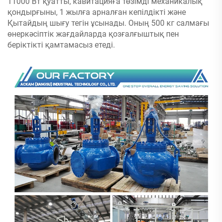
11000 Вт қуатты, кавитацияға төзімді механикалық
қондырғыны, 1 жылға арналған кепілдікті және
Қытайдың шығу тегін ұсынады. Оның 500 кг салмағы
өнеркәсіптік жағдайларда қозғалғыштық пен
беріктікті қамтамасыз етеді.