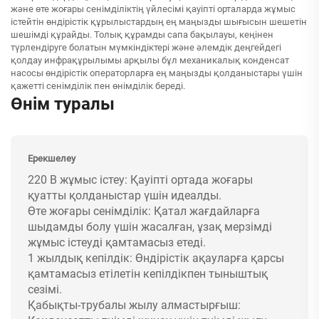
және өте жоғары сенімділіктің үйлесімі қауіпті орталарда жұмыс
істейтін өндірістік құрылыстардың ең маңызды шығысын шешетін
шешімді құрайды. Толық құрамды сапа бақылауы, кеңінен
түрлендіруге болатын мүмкіндіктері және әлемдік деңгейдегі
қолдау инфрақұрылымы арқылы бұл механикалық конденсат
насосы өндірістік операторларға ең маңызды қолданыстары үшін
қажетті сенімділік пен өнімділік береді.
Өнім туралы
Ерекшелеу
220 В жұмыс істеу: Қауіпті ортада жоғары
қуатты қолданыстар үшін идеалды.
Өте жоғары сенімділік: Қатал жағдайларға
шыдамды болу үшін жасалған, ұзақ мерзімді
жұмыс істеуді қамтамасыз етеді.
1 жылдық кепілдік: Өндірістік ақауларға қарсы
қамтамасыз етілетін кепілдікпен тыныштық
сезімі.
Қабықты-трубалы жылу алмастырғыш: