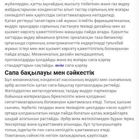
жүйелерден, қатты мұнайдың жылыту тізбегінен және газ өңдеу
жабдықтарынан конденсатты алып тастау сорғының өте жоғары
сенімділігі мен қауіпсіздік сипаттамаларына негізделеді.
Қатал реттеуші талаптарға сай жұмыс істейтін фармацевтикалық
өндіріс орындары сорғының ластануға төзімді дизайны мен аз
қызмет көрсету қажеттілігінен маңызды пайда алады. Қауыпты
заттарды өңдеу аймағына іргелес орналасқан таза бөлмелер
ортасында сорғының электромагниттік кедергілерді туғызбай
жұмыс істеуі мен жиі қызмет көрсету қажеттілігінің болмауынан
пайда алады. Механикалық дизайн валидациялық
протоколдарды қолдайды және ең жоғары сапа қорғау
стандарттарын сақтайды.
өнім
сапа қорғау.
Сапа бақылауы мен сәйкестік
Бұл механикалық конденсат насосының өндірісі мен сынағының
әрбір аспектісін қатал сапа бақылау протоколдары реттейді.
Жетілдірілген металлургиялық талдау өндіріс партиялары
бойынша материалдың біркелкілігін және қолданыс
сипаттамаларының болжануын қамтамасыз етеді. Толық қысым
сынағы, тербеліс талдауы және төзімділік циклдары насос қауіпті
ортада қолданылатын кезде пайда болатын қатаң жағдайларға
шыдай алатынын растайды. Әрбір өнім жеткізілмеден бұрын терең
тексеріледі және құжаттамаға алынады, бұл тұтынушыларға
толық іздегіштік пен сапа кепілдігін қамтамасыз етеді.
Помпаның сәйкестік негізін халықаралық қауіпсіздік