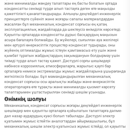
және минималды жөндеу талаптары ең басты болатын ортада
конденсатты сенімді түрде алып тастауға деген өте маңызды
қажеттілікті қанағаттандырады. Алғыңғы деңгейдегі инженерлік
принциптерге сүйеніп және жоғары сапалы материалдардан
жасалған бұл механикалық конденсат сорғысы ең қатаң
эксплуатациялық жағдайларда да шектеусіз өнімділік көрсетеді.
Қауыпты орталарда конденсатты дұрыс басқарудың маңызын
асыра бағалауға болмайды. Бу жүйелері, сығылған ауа желілері
мен әртүрлі өнеркәсіптік процестер конденсат тудырады, оны
жүйенің оптималды жұмыс істеуін қамтамасыз ету үшін және
қымбат тұратын жабдықтардың зақымдануын болдырмау үшін
тиімді түрде алып тастау қажет. Дәстүрлі сорғы шешімдері
көбінесе коррозиялық атмосфераларға, жарылыс қаупі бар
орталарға немесе экстремалды жұмыс жағдайларына ұшырағанда
жеткіліксіз болады. Бұл мамандандырылған механикалық
конденсат сорғысы осы аралықты жабады және өнеркәсіптік
операторларға өте тұрақты және минималды қызмет көрсету
талаптарымен ұштастырылған сенімді шешім ұсынады.
Өнімнің шолуы
Механикалық конденсат сорғысы жоғары деңгейдегі инженерлік
шешімдер мен қауыпты орталарға қойылатын талаптарға дәлме-
дәл назар аударудың куәсі болып табылады. Дәстүрлі электр
қуатымен жұмыс істейтін аналогтардан айырмашылығы, бұл
механикалық шешім электр қуатынсыз жұмыс істейді, ол қауыпты