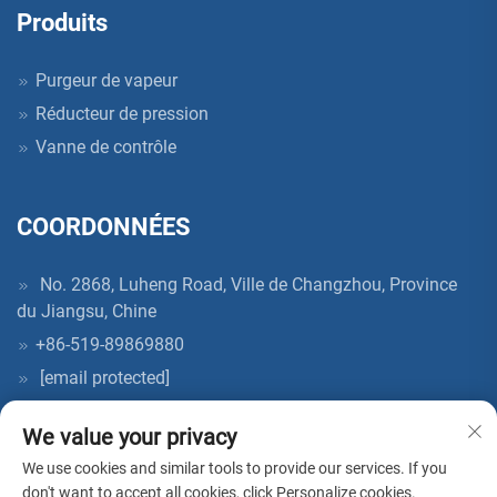
Produits
Purgeur de vapeur
Réducteur de pression
Vanne de contrôle
COORDONNÉES
No. 2868, Luheng Road, Ville de Changzhou, Province
du Jiangsu, Chine
+86-519-89869880
[email protected]
We value your privacy
We use cookies and similar tools to provide our services. If you
don't want to accept all cookies, click Personalize cookies.
Copyright © 2026 China AcKaM (Jiangsu) Industrial Technology Co.,