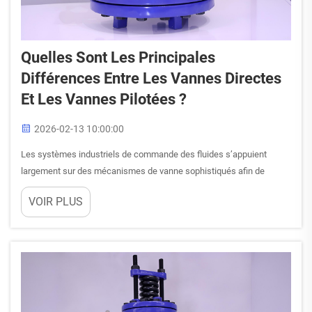
Quelles Sont Les Principales
Différences Entre Les Vannes Directes
Et Les Vannes Pilotées ?
2026-02-13 10:00:00
Les systèmes industriels de commande des fluides s’appuient
largement sur des mécanismes de vanne sophistiqués afin de
maintenir des conditions de fonctionnement optimales et d’assurer
VOIR PLUS
la sécurité des équipements. Parmi les composants les plus
critiques de ces systèmes figurent les vannes de régulation de
pression, dont les principes de fonctionnement diffèrent...