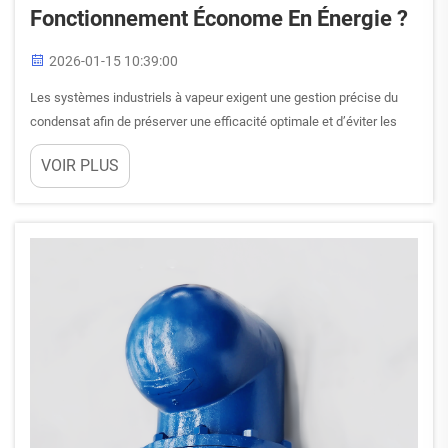
Fonctionnement Économe En Énergie ?
2026-01-15 10:39:00
Les systèmes industriels à vapeur exigent une gestion précise du
condensat afin de préserver une efficacité optimale et d’éviter les
pertes énergétiques. Parmi les diverses technologies d’évacuation
VOIR PLUS
du condensat disponibles aujourd’hui, le purger à flotteur se
distingue comme l’une des solutions les plus fiables et les plus…