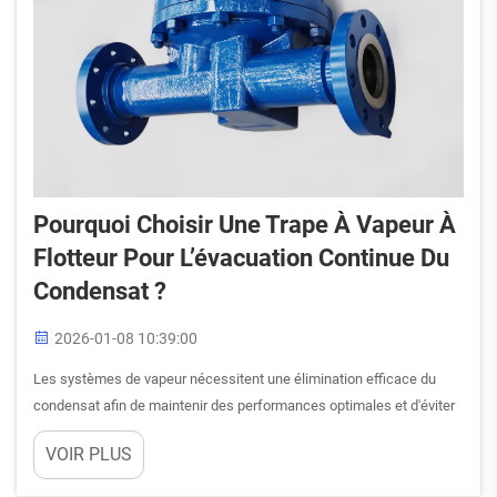
Pourquoi Choisir Une Trape À Vapeur À
Flotteur Pour L’évacuation Continue Du
Condensat ?
2026-01-08 10:39:00
Les systèmes de vapeur nécessitent une élimination efficace du
condensat afin de maintenir des performances optimales et d'éviter
les dommages coûteux causés par le coup de bélier et la corrosion.
VOIR PLUS
Un purgeur de vapeur à flotteur constitue l'une des solutions
mécaniques les plus fiables pour l'évacuation continue du