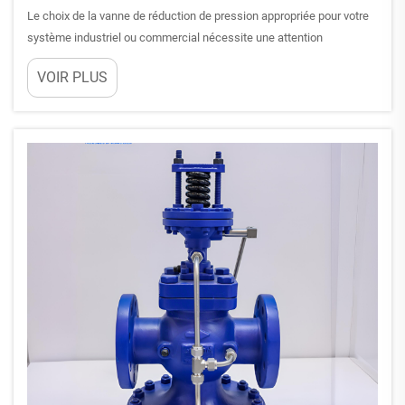
Le choix de la vanne de réduction de pression appropriée pour votre
système industriel ou commercial nécessite une attention
particulière portée à plusieurs facteurs techniques. Une vanne de
VOIR PLUS
réduction de pression correctement sélectionnée garantit des
performances optimales du système et prévient les dommages
matériels...