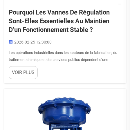
Pourquoi Les Vannes De Régulation
Sont-Elles Essentielles Au Maintien
D’un Fonctionnement Stable ?
2026-02-25 12:30:00
Les opérations industrielles dans les secteurs de la fabrication, du
traitement chimique et des services publics dépendent d’une
régulation précise du débit pour assurer des performances
VOIR PLUS
optimales et le respect des normes de sécurité. Au cœur de ces
systèmes critiques se trouve la vanne de régulation, un dispositif
sophistiqué...