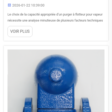
2026-01-22 10:39:00
Le choix de la capacité appropriée d’un purger à flotteur pour vapeur
nécessite une analyse minutieuse de plusieurs facteurs techniques
qui influencent directement l’efficacité industrielle et les coûts
VOIR PLUS
opérationnels. Les ingénieurs et les responsables d’installations
doivent évaluer le débit de condensat…