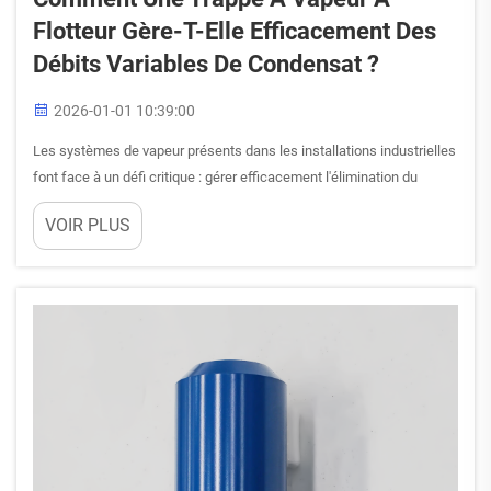
Flotteur Gère-T-Elle Efficacement Des
Débits Variables De Condensat ?
2026-01-01 10:39:00
Les systèmes de vapeur présents dans les installations industrielles
font face à un défi critique : gérer efficacement l'élimination du
condensat tout en maintenant une pression et une température de
VOIR PLUS
vapeur optimales. Un purgeur de vapeur à flotteur représente l'une
des solutions mécaniques les plus fiables pour la gestion...