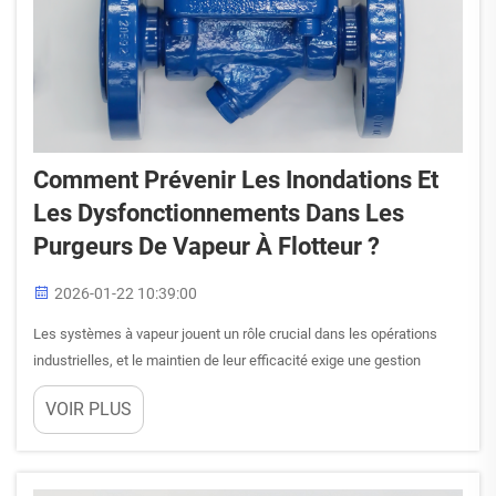
Comment Prévenir Les Inondations Et
Les Dysfonctionnements Dans Les
Purgeurs De Vapeur À Flotteur ?
2026-01-22 10:39:00
Les systèmes à vapeur jouent un rôle crucial dans les opérations
industrielles, et le maintien de leur efficacité exige une gestion
adéquate de l’évacuation du condensat. Le purger à flotteur
VOIR PLUS
constitue un composant essentiel de ces systèmes, assurant
automatiquement l’évacuation du condensat tout en…