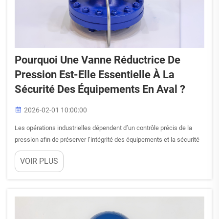
Pourquoi Une Vanne Réductrice De
Pression Est-Elle Essentielle À La
Sécurité Des Équipements En Aval ?
2026-02-01 10:00:00
Les opérations industrielles dépendent d’un contrôle précis de la
pression afin de préserver l’intégrité des équipements et la sécurité
des opérations. Lorsque la pression en amont dépasse les limites de
VOIR PLUS
conception des composants situés en aval, des pannes
catastrophiques peuvent survenir, entraînant des arrêts coûteux,
des...