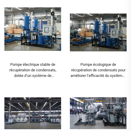
de récupération de condensats
condensats
Pompe électrique stable de
Pompe écologique de
récupération de condensats,
récupération de condensats pour
dotée d’un système de
améliorer l’efficacité du système |
commande — Unité de
Unité de récupération de
récupération de condensats
condensats
destinée à l’industrie
métallurgique