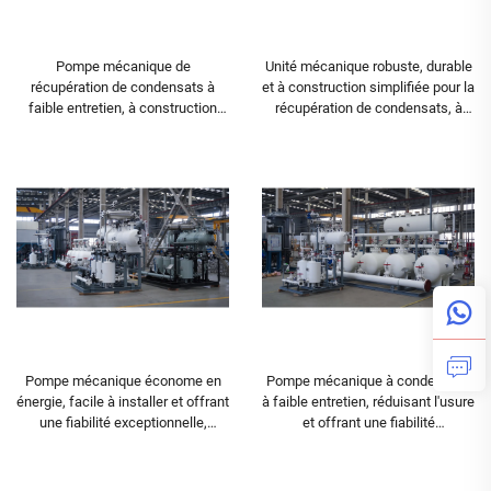
Pompe mécanique de
Unité mécanique robuste, durable
récupération de condensats à
et à construction simplifiée pour la
faible entretien, à construction
récupération de condensats, à
simplifiée et à fiabilité
faible consommation d’air,
exceptionnelle, pour
destinée aux environnements
environnement éloigné
éloignés
Pompe mécanique économe en
Pompe mécanique à condensats
énergie, facile à installer et offrant
à faible entretien, réduisant l'usure
une fiabilité exceptionnelle,
et offrant une fiabilité
destinée aux environnements
exceptionnelle pour les
éloignés
environnements dangereux