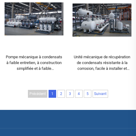
Pompe mécanique à condensats
Unité mécanique de récupération
à faible entretien, à construction
de condensats résistante à la
simplifiée et à faible
corrosion, facile à installer et
consommation d’air, pour les
offrant une fiabilité
environnements dépourvus
exceptionnelle, conçue pour les
d’alimentation électrique
environnements dangereux
Précédent
1
2
3
4
5
Suivant